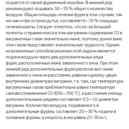
подается от своей фурменной коробки. В нижний ряд
рекомендуют подавать 50—70 % общего количества
воздуха. Общая площадь сечения фурм в этих случаях, так
же как и при остром дутье, составляет 6—10 % площади
сечения шахты. Следует отметить, что из-за большей
полноты сгорания кокса в этих вагранках содержание СО в
ваграночных газах значительно ниже, поэтому дожигание
этих газов представляет значительные трудности. Одним
из возможных способов решения этой задачи является
подача воздуха через два дополнительных ряда
фурм, расположенных ниже завалочного окна. При этом
нижний ряд дополнительных фурм располагают ниже
завалочного окна на расстоянии, равном одному-двум
внутренним диаметрам вагранки, т.е. там, где температура
ваграночных газов приблизительно равна температуре
самовоспламенения СО (650—700 °С), а расстояние между
дополнительными рядами составляет 0,5—1,0 диаметра
вагранки. Количество воздуха, подаваемого в
дополнительные фурмы, составляет 20—30 % подачи в
основные фурмы, а скорость в них равна 25-30 м/с.