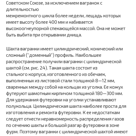
Советском Союзе, за исключением вагранок с
длительностью
межремонтного цикла более недели, лещадь которых
имеет высоту более 400 мм и набивается
высокоогнеупорной спекающейся массой. Она не может
быть выбита при открывании днища.
Шахта вагранки имеет цилиндрический, конический или
сложный (’’доменный”) профиль. Наибольшее
распространение получили вагранки с цилиндрической
шахтой (см. рис. 24). Такая шахта состоит из
стального корпуса, изготовленного из обечаек,
выполненных из листовой стали толщиной 8—12 мм,
сваренных между собой на кольцах из уголка. Ее кожух
футеруют шамотным кирпичом толщиной 180—300 мм.
Для удержания футеровки на уголки устанавливают
полукольца. Цилиндрическая шахта наиболее проста для
изготовления и ремонта футеровки. К ее недостаткам
следует отнести неравномерность распределения газов
по сечению шахты и большой разгар футеровки в зоне
фурм. Поэтому вагранки с цилиндрической шахтой имеют