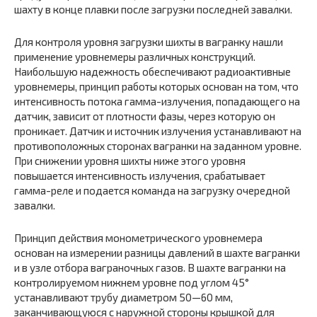
шахту в конце плавки после загрузки последней завалки.
Для контроля уровня загрузки шихты в вагранку нашли
применение уровнемеры различных конструкций.
Наибольшую надежность обеспечивают радиоактивные
уровнемеры, принцип работы которых основан на том, что
интенсивность потока гамма-излучения, попадающего на
датчик, зависит от плотности фазы, через которую он
проникает. Датчик и источник излучения устанавливают на
противоположных сторонах вагранки на заданном уровне.
При снижении уровня шихты ниже этого уровня
повышается интенсивность излучения, срабатывает
гамма-реле и подается команда на загрузку очередной
завалки.
Принцип действия монометрического уровнемера
основан на измерении разницы давлений в шахте вагранки
и в узле отбора ваграночных газов. В шахте вагранки на
контролируемом нижнем уровне под углом 45°
устанавливают трубу диаметром 50—60 мм,
заканчивающуюся с наружной стороны крышкой для