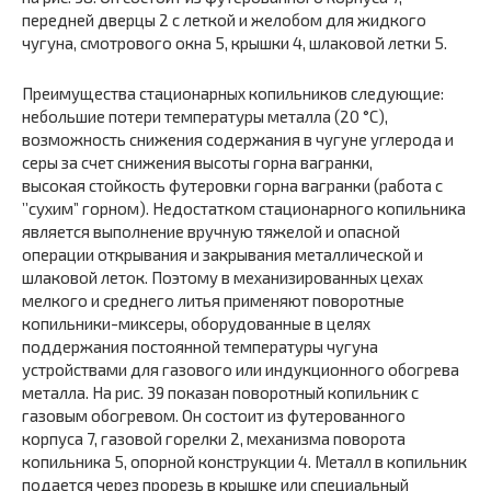
передней дверцы 2 с леткой и желобом для жидкого
чугуна, смотрового окна 5, крышки 4, шлаковой летки 5.
Преимущества стационарных копильников следующие:
небольшие потери температуры металла (20 °С),
возможность снижения содержания в чугуне углерода и
серы за счет снижения высоты горна вагранки,
высокая стойкость футеровки горна вагранки (работа с
’’сухим” горном). Недостатком стационарного копильника
является выполнение вручную тяжелой и опасной
операции открывания и закрывания металлической и
шлаковой леток. Поэтому в механизированных цехах
мелкого и среднего литья применяют поворотные
копильники-миксеры, оборудованные в целях
поддержания постоянной температуры чугуна
устройствами для газового или индукционного обогрева
металла. На рис. 39 показан поворотный копильник с
газовым обогревом. Он состоит из футерованного
корпуса 7, газовой горелки 2, механизма поворота
копильника 5, опорной конструкции 4. Металл в копильник
подается через прорезь в крышке или специальный