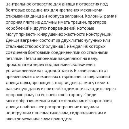
центральное отверстие для днища и отверстия под
болтовые соединения для крепления механизма
открывания днища и корпуса вагранки. Колонны, рама и
опорная плита не должны иметь трещин, прогаров,
короблений и других повреждений, которые
могут привести к нарушению жесткости конструкции.
Днище вагранки состоит из двух литых чугунных или
стальных створок (полуднищ), каждая из которых
соединена болтовыми соединениями со стальными
петлями. Петли шпонками закрепляют на валу,
проходящем через подшипники скольжения,
установленные на подовой плите. В зависимости от
применяемого механизма открывания и закрывания
днища валы, крепящие створки днища, могут иметь
различную длину и при необходимости выходить через
опорную раму на ее внешнюю сторону. Среди
многообразия механизмов открывания и закрывания
днища наибольшее распространение получили
конструкции с пневматическим, гидравлическим и
электромеханическим приводом.