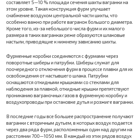
составляет 5—10 % площади сечения шахты вагранки на
этом уровне. Такая конструкция фурм улучшает
снабжение воздухом центральной части шихты, что
особенно важно при работе вагранок большого диаметра.
Кроме того, из-за небольшого числа фурм и их малого
размера в таких вагранках реже образуются шлаковые
настыли, приводящие к нижнему зависанию шихты.
Фурменные коробки соединяются с фурмами через
поворотные шиберы и патрубки. Шиберы служат для
поочередного отключения фурм в процессе плавки для их
освобождения от настывшего шлака. Патрубки
оснащаются откидными крышками со стеклами для
наблюдения за плавкой, откидные крышки препятствуют
прониканию ваграночных газов в фурменную коробку и
воздухопроводы при остановке дутья и розжиге вагранки.
В последние годы все большее распространение получают
вагранки с вторичным дутьем, в которых воздух подается
через два ряда фурм, расположенных один над другим на
расстоянии 700—1050 мм. В каждый из этих рядов воздух