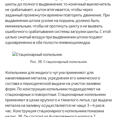
шихты до полного выдвижения, то конечный выключатель
не срабатывает, а шток втягивается, чтобы через
заданный промежуток времени повторить движение. При
выдвижении штока усилие на поршень должно быть
минимальным, чтобы не проткнуть шихту и не вызвать
ошибочного срабатывания системы загрузки шихты. С этой
целью сжатый воздух при выдвижении штока подают
одновременно в обе полости пневмоцилиндра.
Рис. 38. Стационарный копильник
Копильники для жидкого чугуна применяют для
накапливания металла, усреднения его химического
состава и периодической выдачи на участок заливки
форм. По конструкции копильники подразделяют на
стационарные и поворотные. Стационарные копильники
применяют в цехах крупного и тяжелого литья, где выдача
металла на заливку осуществляется не чаще 3—4 раз в
час. Конструкция стационарного копильника показана
на рис. 38. Он состоит из футерованного корпуса 7,