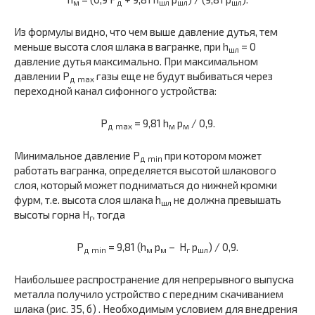
м
д
шл
шл
шл
Из формулы видно, что чем выше давление дутья, тем
меньше высота слоя шлака в вагранке, при h
= 0
шл
давление дутья максимально. При максимальном
давлении P
газы еще не будут выбиваться через
д
max
переходной канал сифонного устройства:
P
= 9,81 h
p
/ 0,9.
д
max
м
м
Минимальное давление P
при котором может
д min
работать вагранка, определяется высотой шлакового
слоя, который может подниматься до нижней кромки
фурм, т.е. высота слоя шлака h
не должна превышать
шл
высоты горна H
, тогда
г
P
= 9,81 (h
p
– H
р
) / 0,9.
д min
м
м
г
шл
Наибольшее распространение для непрерывного выпуска
металла получило устройство с передним скачиванием
шлака (рис. 35, б) . Необходимым условием для внедрения