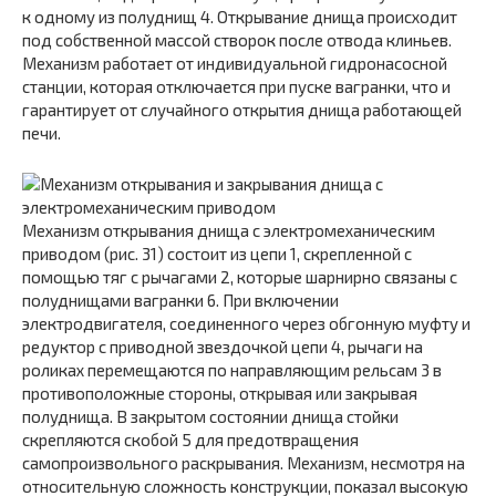
к одному из полуднищ 4. Открывание днища происходит
под собственной массой створок после отвода клиньев.
Механизм работает от индивидуальной гидронасосной
станции, которая отключается при пуске вагранки, что и
гарантирует от случайного открытия днища работающей
печи.
Механизм открывания днища с электромеханическим
приводом (рис. 31) состоит из цепи 1, скрепленной с
помощью тяг с рычагами 2, которые шарнирно связаны с
полуднищами вагранки 6. При включении
электродвигателя, соединенного через обгонную муфту и
редуктор с приводной звездочкой цепи 4, рычаги на
роликах перемещаются по направляющим рельсам 3 в
противоположные стороны, открывая или закрывая
полуднища. В закрытом состоянии днища стойки
скрепляются скобой 5 для предотвращения
самопроизвольного раскрывания. Механизм, несмотря на
относительную сложность конструкции, показал высокую