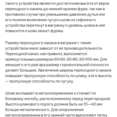
такого устройства является достаточная высота от верха
переходного канала до нижней кромки фурм, так как в
противном случае при уменьшении давления дутья или
его полном включении чугун и шлак из сифонного
устройства перетекут в вагранку и уровень шлака в ней
повысится и шлак зальет фурмы.
Размер переходного канала в вагранке с таким
устройством мало зависит от ее производительности.
Переходной канал, как правило, выполняется
прямоугольным размером 60×60, 60×80, 60×100 мм. Для
меньшего его разгара размер горизонтальной плоскости
делают большим. Увеличение ширины переходного канала
повышает пропускную способность по шлаку, а его высоты
— пропускную способность по чугуну.
Шлак всплывает в металлоприемнике и стекает по
боковому желобу, расположенному перед перегородкой.
Высота шлакового порога должна быть на 35—40 мм
больше металлического. Для опорожнения
металлоприемника в его нижней части выполняют летку