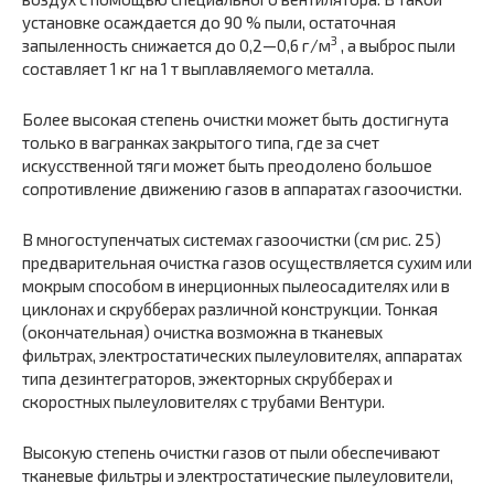
установке осаждается до 90 % пыли, остаточная
3
запыленность снижается до 0,2—0,6 г/м
, а выброс пыли
составляет 1 кг на 1 т выплавляемого металла.
Более высокая степень очистки может быть достигнута
только в вагранках закрытого типа, где за счет
искусственной тяги может быть преодолено большое
сопротивление движению газов в аппаратах газоочистки.
В многоступенчатых системах газоочистки (см рис. 25)
предварительная очистка газов осуществляется сухим или
мокрым способом в инерционных пылеосадителях или в
циклонах и скрубберах различной конструкции. Тонкая
(окончательная) очистка возможна в тканевых
фильтрах, электростатических пылеуловителях, аппаратах
типа дезинтеграторов, эжекторных скрубберах и
скоростных пылеуловителях с трубами Вентури.
Высокую степень очистки газов от пыли обеспечивают
тканевые фильтры и электростатические пылеуловители,