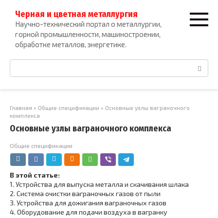
Перейти
Черная и цветная металлургия
к
Научно-технический портал о металлургии,
контенту
горной промышленности, машиностроении,
обработке металлов, энергетике.
Поиск:
Главная
»
Общие спецификации
»
Основные узлы ваграночного
комплекса
Основные узлы ваграночного комплекса
Общие спецификации
В этой статье:
1.
Устройства для выпуска металла и скачивания шлака
2.
Система очистки ваграночных газов от пыли
3.
Устройства для дожигания ваграночных газов
4.
Оборудование для подачи воздуха в вагранку