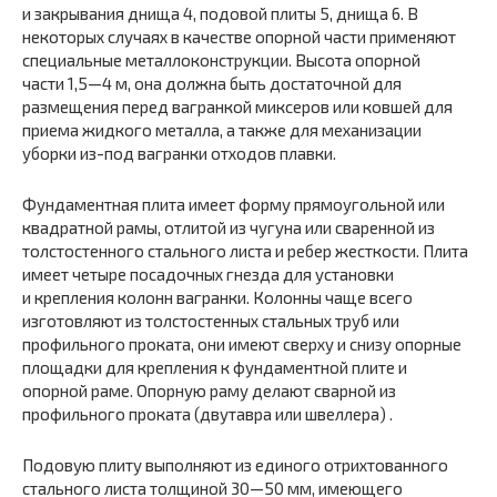
и закрывания днища 4, подовой плиты 5, днища 6. В
некоторых случаях в качестве опорной части применяют
специальные металлоконструкции. Высота опорной
части 1,5—4 м, она должна быть достаточной для
размещения перед вагранкой миксеров или ковшей для
приема жидкого металла, а также для механизации
уборки из-под вагранки отходов плавки.
Фундаментная плита имеет форму прямоугольной или
квадратной рамы, отлитой из чугуна или сваренной из
толстостенного стального листа и ребер жесткости. Плита
имеет четыре посадочных гнезда для установки
и крепления колонн вагранки. Колонны чаще всего
изготовляют из толстостенных стальных труб или
профильного проката, они имеют сверху и снизу опорные
площадки для крепления к фундаментной плите и
опорной раме. Опорную раму делают сварной из
профильного проката (двутавра или швеллера) .
Подовую плиту выполняют из единого отрихтованного
стального листа толщиной 30—50 мм, имеющего