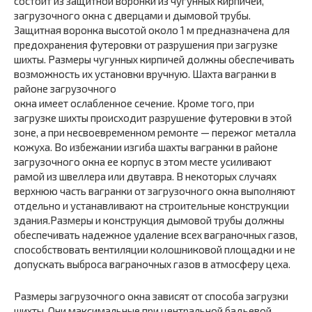
состоит из защитной воронки из чугунных кирпичей,
загрузочного окна с дверцами и дымовой трубы.
Защитная воронка высотой около 1 м предназначена для
предохранения футеровки от разрушения при загрузке
шихты. Размеры чугунных кирпичей должны обеспечивать
возможность их установки вручную. Шахта вагранки в
районе загрузочного
окна имеет ослабленное сечение. Кроме того, при
загрузке шихты происходит разрушение футеровки в этой
зоне, а при несвоевременном ремонте — пережог металла
кожуха. Во избежании изгиба шахты вагранки в районе
загрузочного окна ее корпус в этом месте усиливают
рамой из швеллера или двутавра. В некоторых случаях
верхнюю часть вагранки от загрузочного окна выполняют
отдельно и устанавливают на строительные конструкции
здания.Размеры и конструкция дымовой трубы должны
обеспечивать надежное удаление всех ваграночных газов,
способствовать вентиляции колошниковой площадки и не
допускать выброса ваграночных газов в атмосферу цеха.
Размеры загрузочного окна зависят от способа загрузки
шихты. Они максимальные при центральной бадьевой