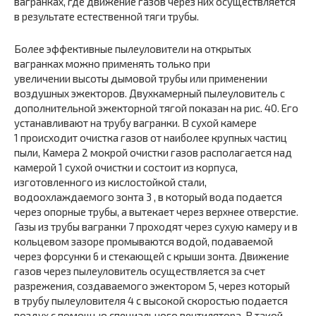
вагранках, где движение газов через них осуществляется
в результате естественной тяги трубы.
Более эффективные пылеуловители на открытых
вагранках можно применять только при
увеличении высоты дымовой трубы или применении
воздушных эжекторов. Двухкамерный пылеуловитель с
дополнительной эжекторной тягой показан на рис. 40. Его
устанавливают на трубу вагранки. В сухой камере
1 происходит очистка газов от наиболее крупных частиц
пыли, Камера 2 мокрой очистки газов располагается над
камерой 1 сухой очистки и состоит из корпуса,
изготовленного из кислостойкой стали,
водоохлаждаемого зонта 3 , в который вода подается
через опорные трубы, а вытекает через верхнее отверстие.
Газы из трубы вагранки 7 проходят через сухую камеру и в
кольцевом зазоре промываются водой, подаваемой
через форсунки 6 и стекающей с крыши зонта. Движение
газов через пылеуловитель осуществляется за счет
разрежения, создаваемого эжектором 5, через который
в трубу пылеуловителя 4 с высокой скоростью подается
воздух с помощью специального вентилятора. В такой