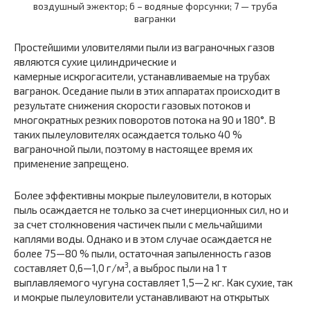
воздушный эжектор; 6 – водяные форсунки; 7 — труба
вагранки
Простейшими уловителями пыли из ваграночных газов
являются сухие цилиндрические и
камерные искрогасители, устанавливаемые на трубах
вагранок. Оседание пыли в этих аппаратах происходит в
результате снижения скорости газовых потоков и
многократных резких поворотов потока на 90 и 180°. В
таких пылеуловителях осаждается только 40 %
ваграночной пыли, поэтому в настоящее время их
применение запрещено.
Более эффективны мокрые пылеуловители, в которых
пыль осаждается не только за счет инерционных сил, но и
за счет столкновения частичек пыли с мельчайшими
каплями воды. Однако и в этом случае осаждается не
более 75—80 % пыли, остаточная запыленность газов
3
составляет 0,6—1,0 г/м
, а выброс пыли на 1 т
выплавляемого чугуна составляет 1,5—2 кг. Как сухие, так
и мокрые пылеуловители устанавливают на открытых