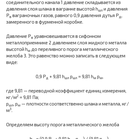
соединительного канала 1 давление складывается из
давления слоя шлака в вагранке высотой h
и давления
шл
Р
ваграночных газов, равного 0,9 давления дутья Р
,
в
д
замеренного в фурменной коробке.
Давление Р
уравновешивается в сифонном
в
металлоприемнике 2 давлением слоя жидкого металла
высотой h
до переливного порога металлического
м
желоба 3. Это равенство можно записать в следующем
виде:
0,9 Р
+ 9,81 h
p
= 9,81 h
p
,
д
шл
шл
м
м
где 9,81 — переводной коэффициент единиц измерения,
2
кг/м
= 9,81 Па;
p
, p
— плотности соответственно шлака и металла, кг/
шл
м
3
м
.
Определяем высоту порога металлического желоба
h
= (0,9 P
+ 9,81 h
p
) / (9,81 p
).