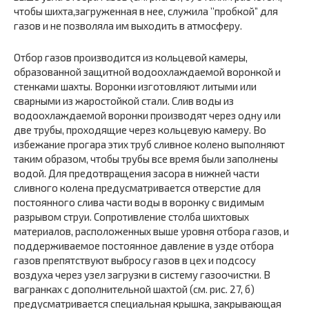
чтобы шихта,загруженная в нее, служила ’’пробкой” для
газов и не позволяла им выходить в атмосферу.
Отбор газов производится из кольцевой камеры,
образованной защитной водоохлаждаемой воронкой и
стенками шахты. Воронки изготовляют литыми или
сварными из жаростойкой стали. Слив воды из
водоохлаждаемой воронки производят через одну или
две трубы, проходящие через кольцевую камеру. Во
избежание прогара этих труб сливное колено выполняют
таким образом, чтобы трубы все время были заполнены
водой. Для предотвращения засора в нижней части
сливного колена предусматривается отверстие для
постоянного слива части воды в воронку с видимым
разрывом струи. Сопротивление столба шихтовых
материалов, расположенных выше уровня отбора газов, и
поддерживаемое постоянное давление в узде отбора
газов препятствуют выбросу газов в цех и подсосу
воздуха через узел загрузки в систему газоочистки. В
вагранках с дополнительной шахтой (см. рис. 27, б)
предусматривается специальная крышка, закрывающая