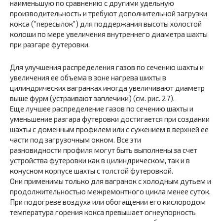
наименьшую по сравнению с другими удельную
производительность и требуют дополнительной загрузки
кокса (’’пересылок”) для поддержания высоты холостой
колоши по мере увеличения внутреннего диаметра шахты
при разгаре футеровки.
Для улучшения распределения газов по сечению шахты и
увеличения ее объема в зоне нагрева шихты в
цилиндрических вагранках иногда увеличивают диаметр
выше фурм (устраивают заплечики) (см. рис. 27).
Еще лучшее распределение газов по сечению шахты и
уменьшение разгара футеровки достигается при создании
шахты с доменным профилем или с сужением в верхней ее
части под загрузочным окном. Все эти
разновидности профиля могут быть выполнены за счет
устройства футеровки как в цилиндрическом, так и в
конусном корпусе шахты с толстой футеровкой.
Они применимы только для вагранок с холодным дутьем и
продолжительностью межремонтного цикла менее суток.
При подогреве воздуха или обогащении его кислородом
температура горения кокса превышает огнеупорность