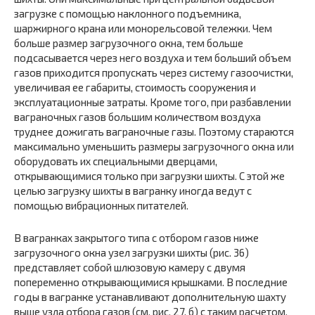
загрузке с помощью наклонного подъемника,
шаржирного крана или монорельсовой тележки. Чем
больше размер загрузочного окна, тем больше
подсасывается через него воздуха и тем больший объем
газов приходится пропускать через систему газоочистки,
увеличивая ее габариты, стоимость сооружения и
эксплуатационные затраты. Кроме того, при разбавлении
ваграночных газов большим количеством воздуха
труднее дожигать ваграночные газы. Поэтому стараются
максимально уменьшить размеры загрузочного окна или
оборудовать их специальными дверцами,
открывающимися только при загрузки шихты. С этой же
целью загрузку шихты в вагранку иногда ведут с
помощью вибрационных питателей.
В вагранках закрытого типа с отбором газов ниже
загрузочного окна узел загрузки шихты (рис. 36)
представляет собой шлюзовую камеру с двумя
попеременно открывающимися крышками. В последние
годы в вагранке устанавливают дополнительную шахту
выше узла отбора газов (см. рис. 27, б) с таким расчетом,