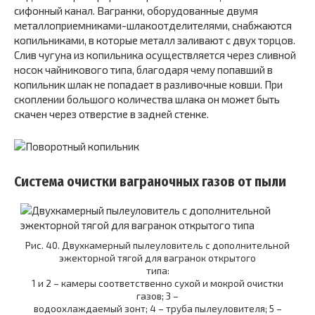
сифонный канал. Вагранки, оборудованные двумя
металлоприемниками-шлакоотделителями, снабжаются
копильниками, в которые металл заливают с двух торцов.
Слив чугуна из копильника осуществляется через сливной
носок чайникового типа, благодаря чему попавший в
копильник шлак не попадает в разливочные ковши. При
скоплении большого количества шлака он может быть
скачен через отверстие в задней стенке.
Система очистки ваграночных газов от пыли
Рис. 40. Двухкамерный пылеуло­витель с дополнительной
эжектор­ной тягой для вагранок открытого
типа:
1 и 2 – камеры соответственно сухой и мокрой очистки
газов; 3 –
водоохлаждаемый зонт; 4 – тру­ба пылеуловителя; 5 –