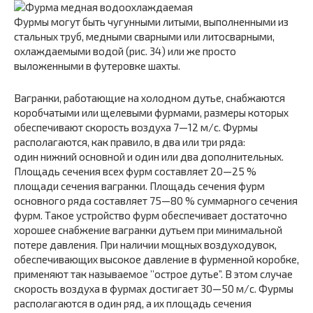
Фурмы могут быть чугунными литыми, выполненными из
стальных труб, медными сварными или литосварными,
охлаждаемыми водой (рис. 34) или же просто
выложенными в футеровке шахты.
Вагранки, работающие на холодном дутье, снабжаются
коробчатыми или щелевыми фурмами, размеры которых
обеспечивают скорость воздуха 7—12 м/с. Фурмы
располагаются, как правило, в два или три ряда:
один нижний основной и один или два дополнительных.
Площадь сечения всех фурм составляет 20—25 %
площади сечения вагранки. Площадь сечения фурм
основного ряда составляет 75—80 % суммарного сечения
фурм. Такое устройство фурм обеспечивает достаточно
хорошее снабжение вагранки дутьем при минимальной
потере давления. При наличии мощных воздуходувок,
обеспечивающих высокое давление в фурменной коробке,
применяют так называемое ’’острое дутье”. В этом случае
скорость воздуха в фурмах достигает 30—50 м/с. Фурмы
располагаются в один ряд, а их площадь сечения