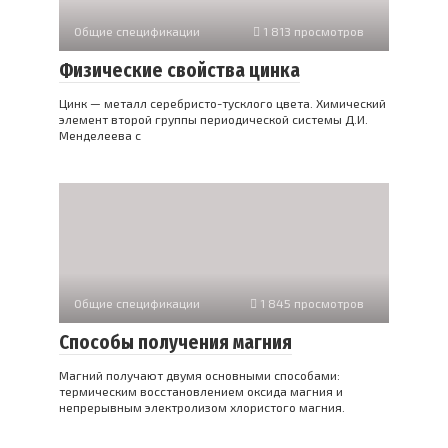
Общие спецификации
1 813 просмотров
Физические свойства цинка
Цинк — металл серебристо-тусклого цвета. Химический
элемент второй группы периодической системы Д.И.
Менделеева с
Общие спецификации
1 845 просмотров
Способы получения магния
Магний получают двумя основными способами:
термическим восстановлением оксида магния и
непрерывным электролизом хлористого магния.