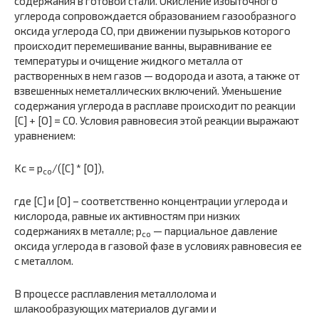
содержания в готовой стали. Окисление избыточного
углерода сопровождается образованием газообразного
оксида угле­рода СО, при движении пузырьков которого
происходит перемеши­вание ванны, выравнивание ее
температуры и очищение жидкого ме­талла от
растворенных в нем газов — водорода и азота, а также от
взвешенных неметаллических включений. Уменьшение
содержания углерода в расплаве происходит по реакции
[С] + [О] = СО. Условия равновесия этой реакции выражают
уравнением:
Kс = p
/([С] * [О]),
со
где [С] и [О] – соответственно концентрации углерода и
кислорода, равные их активностям при низких
содержаниях в металле; р
— парциальное давление
со
оксида углерода в газовой фазе в условиях рав­новесия ее
с металлом.
В процессе расплавления металлолома и
шлакообразующих мате­риалов дугами и