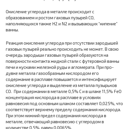
Окисление углерода в металле происходит с
образованием и ростом гаховых пузырей СО,
наполняющихся также Н2 и N2 и вызывающих “кипение”
ванны.
Реакция окисления углерода при отсутствии зародышей
газовых пу­зырей реально происходить не может. В свою
очередь зародыши газо­вых пузырей образуются на
поверхности контакта жидкой стали с фу­теровкой ванны
печи и кусками железной руды и агломерата. При про­
дувке металла газообразным кислородом его
содержание в расплаве повышается и интенсифицирует
окисление углерода и выделение из металла пузырьков
СО. При содержании в металле 0,5% С и в шлаке 11,5% FеО
концентрация кислорода в рас­плаве в условиях
равновесия под основным шлаком составляет 0,025%, что
соответствует верхнему пределу содержания кислорода.
При этом нижний предел содержания кислорода в
металле, отвечающий равно­весию с углеродом в
количестве 0,5%, равен 0,0065%.