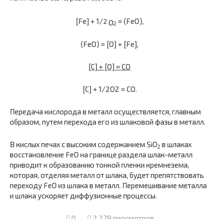
[Fе] + 1/
= (FеО),
O
2
2
(FеО) = [О] + [Fе],
[С] + [О] = СО
[С] + 1/2O2 = CO.
Передача кислорода в металл осуществляется, главным
образом, путем перехода его из шлаковой фазы в металл.
В кислых печах с высоким содержанием SiO
в шлаках
2
восстанов­ление FеО на границе раздела шлак-металл
приводит к образованию тонкой пленки кремнезема,
которая, отделяя металл от шлака, будет препятствовать
переходу FеО из шлака в металл. Перемешивание металла
и шлака ускоряет диффузионные процессы.
0
2 278 просмотров