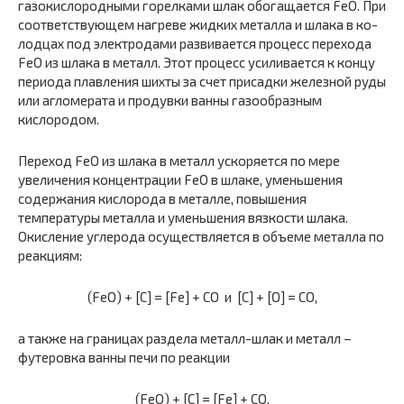
газокислородными горелками шлак обогащается FеО. При
соответствующем нагреве жидких металла и шлака в ко­
лодцах под электродами развивается процесс перехода
FеО из шлака в металл. Этот процесс усиливается к концу
периода плавления ших­ты за счет присадки железной руды
или агломерата и продувки ван­ны газообразным
кислородом.
Переход FеО из шлака в металл ускоряется по мере
увеличения концентрации FеО в шлаке, уменьшения
содержания кислорода в металле, повышения
температуры металла и уменьшения вязкости шлака.
Окисление углерода осуществляется в объеме металла по
ре­акциям:
(FеО) + [С] = [Fе] + СО и [С] + [О] = СО,
а также на границах раздела металл-шлак и металл –
футеровка ванны печи по реакции
(FеО) + [С] = [Fе] + СО.