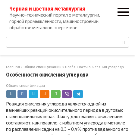
Перейти
Черная и цветная металлургия
к
Научно-технический портал о металлургии,
контенту
горной промышленности, машиностроении,
обработке металлов, энергетике.
Поиск:
Главная
»
Общие спецификации
»
Особенности окисления углерода
Особенности окисления углерода
Общие спецификации
Реакция окисления углерода является одной из
важнейших реак­ций окислительного периода в дуговых
сталеплавильных печах. Шихту для плавки с окислением
составляют, как правило, с избыт­ком углерода в металле
по расплавлении садки на 0,3 – 0,4% против заданного его