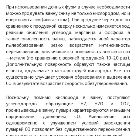
При использовании донных фурм в случае необходимости
можно продувать ванну снизу не только кислородом, но и
инертным газом (или азотом). При продувке через дно по
сравнению с продувкой сверху несколько изменяется ход
реакций окисления углерода, марганца и фосфора, а
также окисленность ванны, наблюдается иной характер
пылеобразования, резко возрастает интенсивность
перемешивания, увеличивается поверхность контакта газ
—металл (по сравнению с верхней продувкой 10-20 раз).
Дополнительную поверхность образуют также частицы
извести, вдуваемые в металл струей кислорода. Все это
существенно улучшает условия образования и выделения
СО, в результате возрастает скорость обезуглероживания.
Поскольку помимо кислорода в ванну поступают
углеводороды, образующие Н
2
, Н
2
О и СО
2
,
пронизывающие ванну пузыри характеризуются меньшим
парциальным давлением СО. Уменьшение
р
со
одновременно с улучшением условий зарождения
пузырей СО позволяет без существенного переокисления
ванны получать в конце операции металл, содержащий