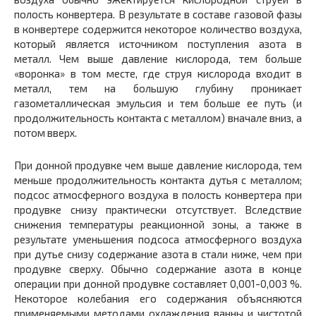
полость конвертера. В результате в составе газовой фазы
в конвертере содержится некоторое количество воздуха,
который является источником поступления азота в
металл. Чем выше давление кислорода, тем больше
«воронка» в том месте, где
струя
кислорода входит в
металл, тем на большую глубину проникает
газометаллическая эмульсия и тем больше ее путь (и
продолжительность контакта с металлом) вначале вниз, а
потом вверх.
При донной продувке чем выше давление кислорода, тем
меньше продолжительность контакта дутья с металлом;
подсос атмосферного воздуха в полость конвертера при
продувке снизу практически отсутствует. Вследствие
снижения температуры реакционной зоны, а также в
результате уменьшения подсоса атмосферного воздуха
при дутье снизу содержание азота в стали ниже, чем при
продувке сверху. Обычно содержание азота в конце
операции при донной продувке составляет 0,001-0,003 %.
Некоторое колебания его содержания объясняются
применяемыми методами охлаждения ванны и чистотой