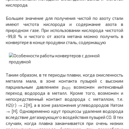
кислорода.
Большее значение для получения чистой по азоту стали
имеют чистота кислорода и содержание азота в
природном газе. При использовании кислорода чистотой
-99,8 % и чистого от азота метана можно получить в
конвертере в конце продувки сталь, содержащую
Таким образом, в те периоды плавки, когда окисленность
металла мала, в зоне контакта пузырей с высоким
парциальным давлением р
возможен интенсивный
Н2О
переход водорода в металл. Кроме того, возможен и
непосредственный контакт водорода с металлом, т.е.
Н
2(г)
→ 2[Н], а в зоне разложения углеводородов Н
атом
→ [Н]. Одновременно идут процессы удаления водорода
вследствие дегазирующего воздействия пузырей СО. В тех
случаях, когда плавка заканчивается при очень низких