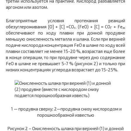
третий используется на практике. Кислород разбавляется
аргоном или азотом.
Благоприятные условия протекания реакций
обезуглероживания [О] + [С] =CО
, (FeO) + [С] = СО
+ Fе
r
Г
ж
обеспечивают по ходу плавки при донной продувке
меньшую окисленность металла и шлака. Если при верхней
подаче кислорода концентрация FeO в шлаке по ходу всей
плавки составляет не менее 15-20 %, возрастая еще более
в конце операции, то при продувке через дно содержание
FeO в шлаке не превышает 5-7 % (рисунок 2) и только при
низких концентрациях углерода возрастает до 15-25%.
1
— продувка сверху; 2—продувка снизу кислородом и
порошкообразной известью
Рисунок 2 –
Окисленность шлака при верхней (1) и донной