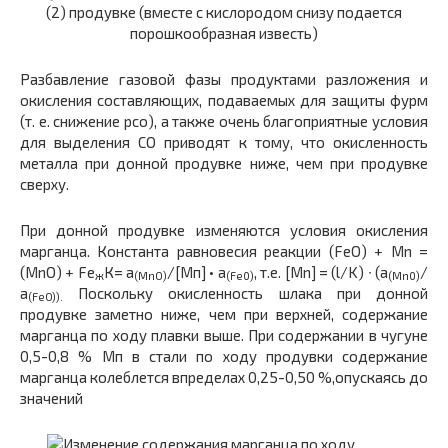
(2)
продувке (вместе с кислородом снизу подается
порошкообразная известь)
Разбавление газовой фазы продуктами разложения и
окисления составляющих, подаваемых для защиты фурм
(т. е. снижение
р
со
), а
также очень благоприятные условия
для выделения СО приводят к тому, что окисленность
металла при донной продувке ниже, чем при продувке
сверху.
При донной продувке изменяются условия окисления
марганца. Константа равновесия реакции (FeO) + Mn =
(МnО) + Fe
К=
a
/[Мп] •
a
, т.е. [Mn] = (l/K)
∙
(
a
/
ж
(MnО)
(Fe0)
(Mn0)
a
Поскольку окисленность шлака при донной
(FeO)
).
продувке заметно ниже, чем при верхней, содержание
марганца по ходу плавки выше. При содержании в чугуне
0,5-0,8 % Мп в стали по ходу продувки содержание
марганца колеблется впределах 0,25-0,50 %,опускаясь до
значений