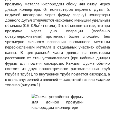
продувку металла кислородом сбоку или снизу, через
днище конвертера. От конвертеров верхнего дутья (с
подачей кислорода через фурму сверху) конвертеры
донного дутья отличаются несколько меньшим удельным
3
объемом (0,6-0,9м
/т стали). Это объясняется тем, что при
продувке через дно операции (особенно
обезуглероживание) протекают более спокойно, без
чрезмерно сильного вскипания, вызванного местным
переокислением металла в отдельных участках объема
ванны. В центральной части днища на некотором
расстоянии от стен устанавливают (при набивке днища)
фурмы для подачи кислорода. Каждая фурма обычно
состоит из двух концентрически расположенных труб
(труба в трубе); по внутренней трубе подается кислород, а
в щель внутренней и внешней — защитный газ или жидкое
топливо (рисунок 1).