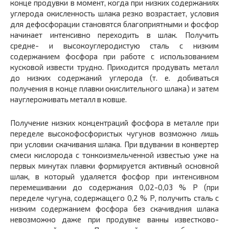
конце продувки в момент, когда при низких содержаниях
углерода окисленность шлака резко возрастает, условия
для дефосфорации становятся благоприятными и фосфор
начинает интенсивно переходить в шлак. Получить
средне- и высокоуглеродистую сталь с низким
содержанием фосфора при работе с использованием
кусковой извести трудно. Приходится продувать металл
до низких содержаний углерода (т. е. добиваться
получения в конце плавки окислительного шлака) и затем
науглероживать металл в ковше.
Получение низких концентраций фосфора в металле при
переделе высокофосфористых чугунов возможно лишь
при условии скачивания шлака. При вдувании в конвертер
смеси кислорода с тонкоизмельченной известью уже на
первых минутах плавки формируется активный основной
шлак, в который удаляется фосфор при интенсивном
перемешивании до содержания 0,02-0,03 % Р (при
переделе чугуна, содержащего 0,2 % Р, получить сталь с
низким содержанием фосфора без скачивдния шлака
невозможно даже при продувке ванны известково-