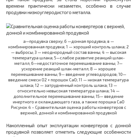
времени практически незаметен, особенно в случае
продувки низкоуглеродистого металла.
а—продувка сверху; б —донная продувка; в —
комбинированная продувка; 1 — хороший контроль шлака; 2
— выбросы; 3 — неоднородный состав ванны; 4 — высокая
температура шлака; 5—слабое развитие реакций шлак-
металл; 6—недостаточное перемешивание ванны; 7—
ускорение реакций шлак-металл; 8 — хорошее
перемешивание ванны; 9— введение углеводородов; 10—
введение смеси О2 + порошок СаО; 11 — низкая температура
шлака; 12 — затрудненный контроль шлака; 13 —
относительно невысокая температура шлака; 14 —
дополнительное перемешивание ванны; 15— введение
инертного и охлаждающего газа, а также порошка СаО
Рисунок 4 – Сравнительная оценка работы конвертеров с
верхней, донной и комбинированной продувкой
Накопленный опыт эксплуатации конвертеров с донной
продувкой позволяет отметить следующие особенности