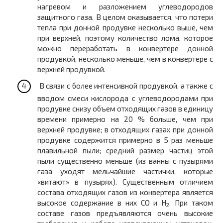
нагревом и разложением углеводородов
защитного газа. В целом оказывается, что потери
тепла при донной продувке несколько выше, чем
при верхней, поэтому количество лома, которое
можно переработать в конвертере донной
продувкой, несколько меньше, чем в конвертере с
верхней продувкой.
В связи с более интенсивной продувкой, а также с
вводом смеси кислорода с углеводородами при
продувке снизу объем отходящих газов в единицу
времени примерно на 20 % больше, чем при
верхней продувке; в отходящих газах при донной
продувке содержится примерно в 5 раз меньше
плавильной пыли; средний размер частиц этой
пыли существенно меньше (из ванны с пузырями
газа уходят мельчайшие
частички, которые
«витают» в пузырях). Существенным отличием
состава отходящих газов из конвертера является
высокое содержание в них СО и Н
. При таком
2
составе газов предъявляются очень высокие