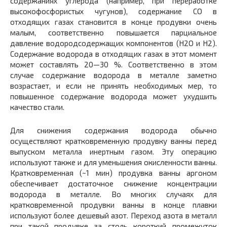
содержаниях углерода (например, при переработке
высокофосфористых чугунов), содержание СО в
отходящих газах становится в конце продувки очень
малым, соответственно повышается парциальное
давление водородсодержащих компонентов (Н
2
О и Н
2
).
Содержание водорода в отходящих газах в этот момент
может составлять 20—30 %. Соответственно в этом
случае содержание водорода в металле заметно
возрастает, и если не принять необходимых мер, то
повышенное содержание водорода может ухудшить
качество стали.
Для снижения содержания водорода обычно
осуществляют кратковременную продувку ванны перед
выпуском металла инертным газом. Эту операцию
используют также и для уменьшения окисленности ванны.
Кратковременная (~1 мин) продувка ванны аргоном
обеспечивает достаточное снижение концентрации
водорода в металле. Во многих случаях для
кратковременной продувки ванны в конце плавки
используют более дешевый азот. Переход азота в металл
при такой продувке за столь короткий промежуток