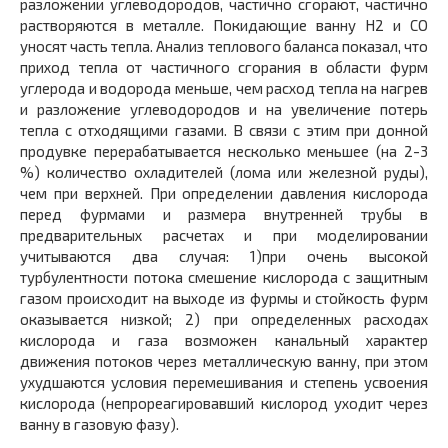
разложении углеводородов, частично сгорают, частично
растворяются в металле.
Покидающие ванну Н
2
и СО
уносят часть тепла. Анализ теплового баланса показал, что
приход тепла от частичного сгорания в области фурм
углерода и водорода меньше, чем расход тепла на нагрев
и разложение углеводородов и на увеличение потерь
тепла с отходящими газами. В связи с этим при донной
продувке перерабатывается несколько меньшее (на 2-3
%) количество охладителей (лома или железной руды),
чем при верхней. При определении давления кислорода
перед фурмами и размера внутренней трубы в
предварительных расчетах и при моделировании
учитываются два случая: 1)при очень высокой
турбулентности потока смешение кислорода с защитным
газом происходит на выходе из фурмы и стойкость фурм
оказывается низкой; 2) при определенных расходах
кислорода и газа возможен канальный характер
движения потоков через металлическую ванну, при этом
ухудшаются условия перемешивания и степень усвоения
кислорода (непрореагировавший кислород уходит через
ванну в газовую фазу).