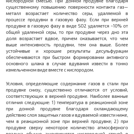
кислородной смесью. При донной продувке благодаря
существенному повышению поверхности контакта газ—
металл возрастает количество серы, удаляемой в
процессе продувки в газовую фазу. Если при верхней
продувке в газовую фазу в виде SO2 удаляется ~10% от
общей удаленной серы, то при продувке через дно эта
доля возрастает вдвое, причем оказывается, что чем
выше интенсивность продувки, тем она выше. Более
устойчивые и хорошие результаты десульфурации
обеспечиваются при быстром формировании активного
основного шлака в случае вдувания извести в тонко
измельченном виде вместе с кислородом.
Условия, определяющие содержание газов в стали при
продувке снизу, существенно отличаются от условий,
соответствующих в верхней продувке. Наиболее важные
отличия следующие: 1) температура в реакционной зоне
при донной продувке благодаря охлаждающему
действию слоя защитных газов и вдуваемой извести ниже,
чем в реакционной зоне при верхней продувке; 2) при
продувке сверху некоторое количество атмосферного
воздуха обычно эжектируется кислородной струей в