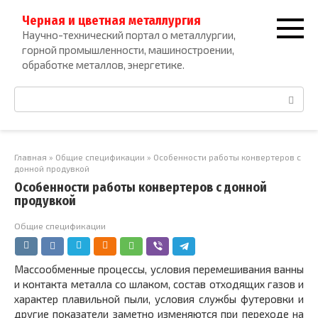
Перейти
Черная и цветная металлургия
к
Научно-технический портал о металлургии,
контенту
горной промышленности, машиностроении,
обработке металлов, энергетике.
Поиск:
Главная
»
Общие спецификации
»
Особенности работы конвертеров с
донной продувкой
Особенности работы конвертеров с донной
продувкой
Общие спецификации
Массообменные процессы, условия перемешивания ванны
и контакта металла со шлаком, состав отходящих газов и
характер плавильной пыли, условия службы футеровки и
другие показатели заметно изменяются при переходе на