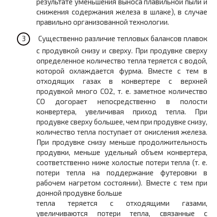
результате уменьшения выноса плавильной пыли и
снижения содержания железа в шлаке), в случае
правильно организованной технологии.
Существенно различие тепловых балансов плавок
с продувкой снизу и сверху. При продувке сверху
определенное количество тепла теряется с водой,
которой охлаждается фурма. Вместе с тем в
отходящих газах в конвертере с верхней
продувкой много СО
2
, т. е. заметное количество
СО догорает непосредственно в полости
конвертера, увеличивая приход тепла. При
продувке сверху большее, чем при продувке снизу,
количество тепла поступает от окисления железа.
При продувке снизу меньше продолжительность
продувки, меньше удельный объем конвертера,
соответственно ниже холостые потери тепла (т. е.
потери тепла на поддержание футеровки в
рабочем нагретом состоянии). Вместе с тем при
донной продувке больше
тепла теряется с отходящими газами,
увеличиваются потери тепла, связанные с