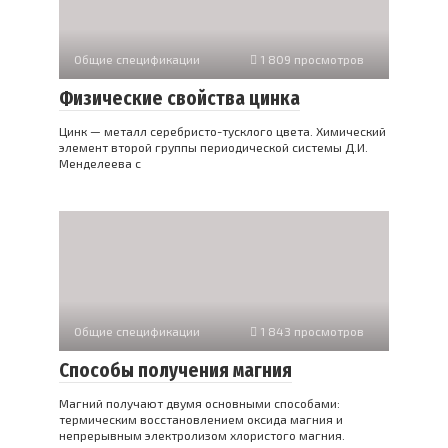
Общие спецификации
1 809 просмотров
Физические свойства цинка
Цинк — металл серебристо-тусклого цвета. Химический
элемент второй группы периодической системы Д.И.
Менделеева с
Общие спецификации
1 843 просмотров
Способы получения магния
Магний получают двумя основными способами:
термическим восстановлением оксида магния и
непрерывным электролизом хлористого магния.