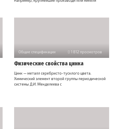
Например, крупнейшие производители никеля
Общие спецификации
1 812 просмотров
Физические свойства цинка
Цинк — металл серебристо-тусклого цвета.
Химический элемент второй группы периодической
системы Д.И. Менделеева с