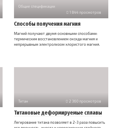
Общие спецификации
1 844 просмотров
Способы получения магния
Магний получают двумя основными способами:
термическим восстановлением оксида магния и
непрерывным электролизом хлористого магния.
Титан
2 360 просмотров
Титановые деформируемые сплавы
Легирование титана позволяет в 2-3 раза повысить
его прочность, иногда и коррозионную стойкость.