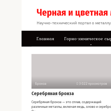
Перейти
к
Черная и цветная
контенту
Научно-технический портал о металлу
Главная
Горно-химическое сы
Бронза
3 022 просмотров
Серебряная бронза
Серебряная бронза — это сплав, содержащий
различные металлы, включая медь, олово и серебро