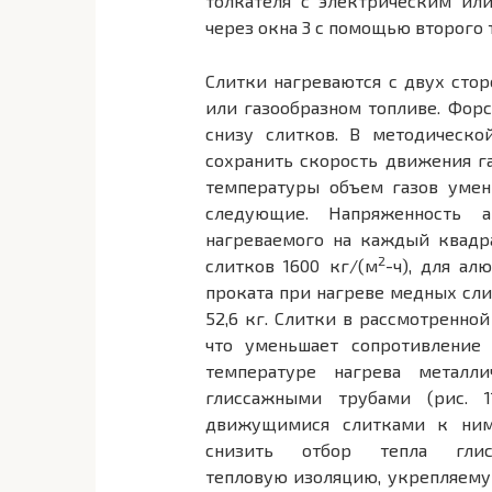
толкателя с электрическим ил
через окна 3 с помощью второго 
Слитки нагреваются с двух стор
или газообразном топливе. Фор
сни­зу слитков. В методическо
сохранить скорость движения га
температуры объем газов умен
следующие. Напряженность а
нагреваемого на каждый квад­р
2
слитков 1600 кг/(м
-ч), для а
проката при нагреве медных сли
52,6 кг. Слит­ки в рассмотренн
что уменьшает сопротивление 
температуре нагрева металл
глиссажными трубами (рис. 1
движущимися слитками к ним 
снизить отбор тепла глис
тепловую изоляцию, укрепляему