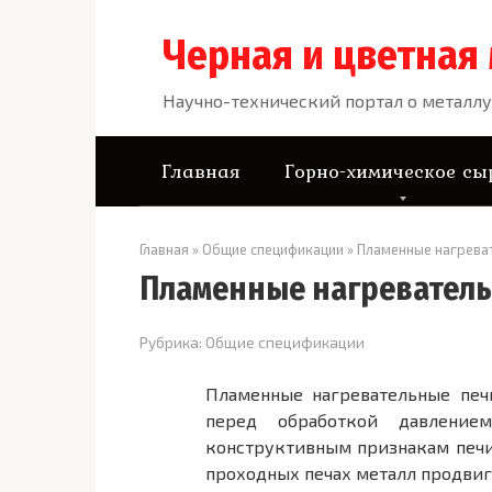
Перейти
к
Черная и цветная
контенту
Научно-технический портал о металлу
Главная
Горно-химическое сы
Главная
»
Общие спецификации
»
Пламенные нагрева
Пламенные нагреватель
Рубрика:
Общие спецификации
Пламенные нагревательные печ
перед обработкой давлени
конструктивным при­знакам печ
проходных печах металл продвиг