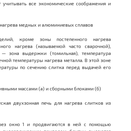
т учитывать все эко­номические соображения и
елий, кроме зоны посте­пенного нагрева
ного на­грева (называемой часто сварочной),
 — зона выдержки (томильная), температура
чной температуры на­грева металла. В этой зоне
ературы по сечению слитка перед выдачей его
еская двухзонная печь для нагрева слитков из
рез окно 1 и продвигаются в ней с помощью