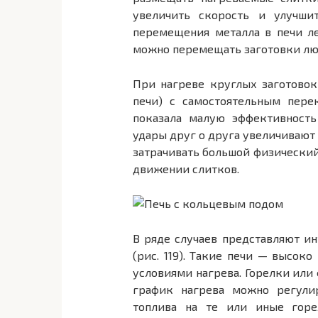
увеличить скорость и улучшит
перемещения металла в печи л
можно перемещать заготовки лю
При нагреве круглых заготово
печи) с самостоятельным пере
показала малую эффективность
удары друг о друга увеличивают
затрачивать боль­шой физический
движении слитков.
В ряде случаев представляют и
(рис. 119). Такие печи — высок
ус­ловиями нагрева. Горелки или
график нагрева можно регулир
топлива на те или иные горе