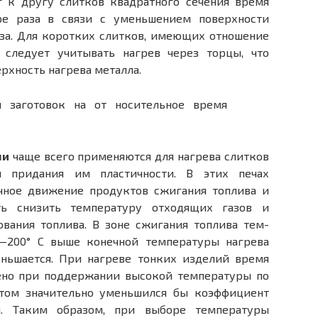
 к другу слитков квадрат­ного сечения время
ре раза в связи с уменьшением поверхности
аза. Для коротких слитков, имеющих отношение
следует учитывать нагрев через торцы, что
ерхность нагрева металла.
чи
чаще всего приме­няются для нагрева слитков
я придания им пластичности. В этих печах
очное движение продуктов сжигания топлива и
ть снизить температуру отходящих газов и
вания топлива. В зоне сжигания топлива тем­
0—200° С выше конечной температуры нагрева
ень­шается. При нагреве тонких изделий время
ено при поддержании высокой температуры по
этом зна­чительно уменьшился бы коэффициент
и. Таким образом, при выборе температу­ры