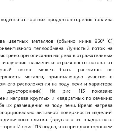
водится от горячих продуктов горения топлива
ва цветных металлов (обычно ниже 850° С)
онвективного теплообмена. Лучистый поток на
смотрено при описании нагрева в от­ражательных
о излучения пламени и отраженного потока от
арный поток может быть рассчитан по
верхность металла, принимающую уча­стие в
ом его расположе­ния на поду печи и характера
и двусторонний). На рис. 115 показано
ени нагрева круглых и квадратных по сечению
ба их разме­щения на поду печи. Время нагрева
опорционально активной поверхности изде­лий.
единичного слитка (круглого и квадратного
сторон. Из рис. 115 видно, что при одностороннем