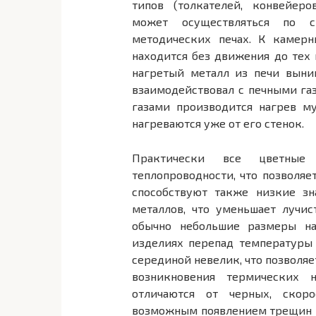
типов (толкателей, конвейер
может осуществляться по с
методических печах. К камерн
находится без движения до тех 
на­гретый металл из печи вын
взаимодействовал с печными га
газами произ­водится нагрев м
нагреваются уже от его стенок.
Практически все цветные
теплопроводности, что позволяет
способствуют так­же низкие з
металлов, что уменьшает лучи
обычно небольшие размеры на
изделиях перепад температуры
серединой невелик, что позволяет
возникнове­ния термических
отличаются от черных, скоро
возможным появлением трещин в