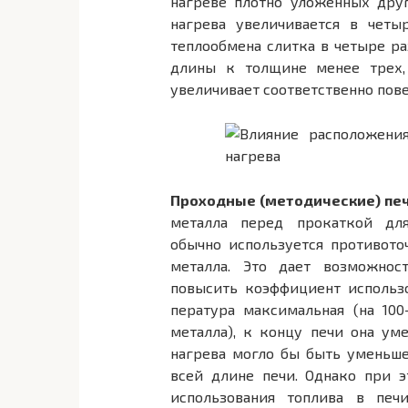
нагреве плотно уложенных друг
нагрева увеличивается в четы
теплообмена слит­ка в четыре р
длины к толщине менее трех, 
увеличивает соответственно по­в
Проходные (методические) пе
металла перед прокаткой дл
обычно используется противот
металла. Это дает возможнос
повысить коэффициент использо
пература максимальная (на 10
металла), к концу печи она ум
нагрева могло бы быть уменьш
всей длине печи. Однако при 
использования топлива в печ