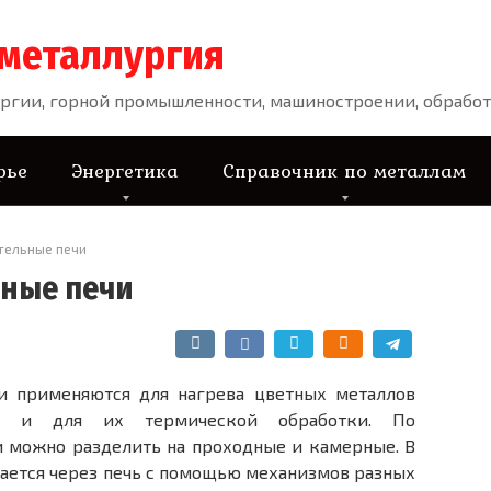
 металлургия
ргии, горной промышленности, машиностроении, обработ
рье
Энергетика
Справочник по металлам
тельные печи
ные печи
и применяются для наг­рева цветных металлов
ем и для их термической обработки. По
и можно разделить на проходные и камерные. В
ается через печь с помощью механизмов разных