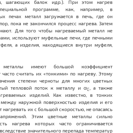
ов, шагающих балок идр.). При этом нагрев
пециальной программе, как, например, в
ых печах металл загружается в печь, где он
пор, пока не закончился процесс нагрева. Затем
имают. Для того чтобы нагреваемый металл не
зами, используют муфельные печи, где печными
уфеля, а изделия, находящиеся внутри муфеля,
 металлы имеют большой коэффициент
 часто счи­тать их «тонкими» по нагреву. Этому
начения степени черноты для многих цвет­ных
стый тепловой поток к металлу и α
, а также
∑
греваемых изделий. Как известно, в тонких
 между наружной поверхностью изделия и его
 нагре­вать их с большой скоростью, не опасаясь
 напряжений. Этим цветные металлы сильно
сть нагрева которых часто ограничивается
следствие значительного перепада температур