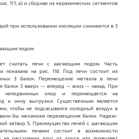
ис. 117, а) и сборная из керамических сегментов
дой при использовании изоляции снижаются в 3
ет считать печи с ша­гающим подом. Часть
и показана на рис. 118. Под печи состоит из
ных 3 балок. Перемещение металла в печи
я балок 3 вверх — вперед — вниз — назад. При
с неподвижных опор и перемещается на
ед к окну выгрузки. Существенным является
ми, чтобы не под­сасывался холодный воздух в
ревали бы механизм перемещения балок. Надеж­
ной затвор 5. Преимуще­ство печей с шагающим
­тельными печами состоит в возможности
 на расстоянии друг от друга, что позволяет