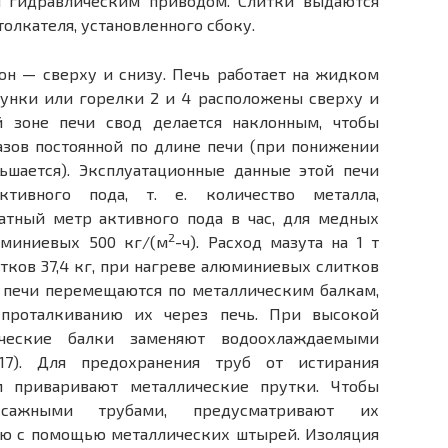
и гидравлическим приводом. Слитки выдаются
толкателя, установленного сбоку.
он — сверху и снизу. Печь работает на жидком
сунки или горелки 2 и 4 расположены сверху и
й зоне печи свод делается на­клонным, чтобы
зов по­стоянной по длине печи (при понижении
ьшается). Эксплуатационные данные этой печи
ктивного пода, т. е. количество металла,
атный метр активного пода в час, для медных
2
люминиевых 500 кг/(м
-ч). Расход мазута на 1 т
тков 37,4 кг, при нагреве алюминиевых слитков
ой печи перемещаются по металличес­ким балкам,
проталкива­нию их через печь. При высокой
ические балки заменяют водоохлаждаемыми
17). Для предохранения труб от истирания
приварива­ют металлические прутки. Чтобы
сажными трубами, предусматривают их
ю с помощью металлических шты­рей. Изоляция