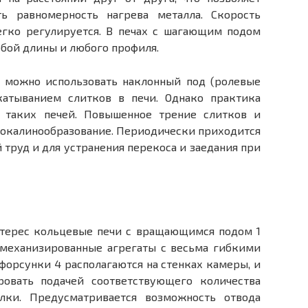
ь равномерность нагрева металла. Скорость
егко регулируется. В печах с шагающим подом
бой длины и любого профиля.
к можно использовать наклонный под (ролевые
катыванием слитков в печи. Однако практика
 таких печей. Повышенное трение слитков и
 окалинообразование. Периодически приходится
 труд и для устранения перекоса и зае­дания при
нтерес кольцевые пе­чи с вращающимся подом 1
о механизированные агрегаты с весьма гибкими
 форсунки 4 располагаются на стенках камеры, и
о­вать подачей соответствующего количества
лки. Предусматривается возможность отвода