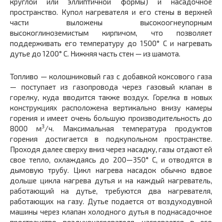
круглой или эллиптичной формы) и насадочное
пространство. Купол нагревателя и его стены в верхней
части выложены высокоогнеупорным
высокоглиноземистым кирпичом, что позволяет
поддерживать его температуру до 1500° С и нагре­вать
дутье до 1200° С. Нижняя часть стен — из шамота.
Топливо — колошниковый газ с добавкой коксового газа
— поступает из газопровода через газовый клапан в
горелку, куда вводится также воздух. Горелка в новых
конструкциях расположена вертикально внизу камеры
горения и имеет очень большую производительность до
3
8000 м
/ч. Максимальная температура продуктов
горения достигается в подкупольном пространстве.
Проходя далее сверху вниз через насадку, газы отдают ей
свое тепло, охлаждаясь до 200—350° С, и отводятся в
дымовую трубу. Цикл нагрева насадок обычно вдвое
дольше цикла нагрева дутья и на каждый нагреватель,
работающий на дутье, требуются два нагревателя,
работающих на газу. Дутье подается от воздуходув­ной
машины через клапан холодного дутья в поднасадочное