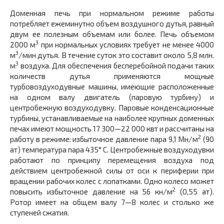
Доменная печь при нормальном режиме работы
потребляет ежеминутно объем воздушного дутья, равный
двум ее полезным объемам или более. Печь объемом
3
2000 м
при нормальных усло­виях требует не менее 4000
3
м
/мин дутья. В течение суток это со­ставит около 5,8 млн.
3
м
воздуха. Для обеспечения бесперебойной подачи таких
количеств дутья применяются мощные
турбовоздуходувные машины, имеющие расположенные
на одном валу дви­гатель (паровую турбину) и
центробежную воздуходувку. Паровые конденсационные
турбины, устанавливаемые на наиболее крупных доменных
печах имеют мощность 17 300—22 000 квт и рассчитаны на
2
работу в режиме: избыточное давление пара 9,1 Мн/м
(90
ат) температура пара 435° С. Центробежные воздуходувки
работают по принципу перемещения воздуха под
действием центробежной силы от оси к периферии при
вращении рабочих колес с лопатками. Одно колесо может
2
повысить избыточное давление на 56 кн/м
(0,55 ат).
Ротор имеет на общем валу 7—8 колес и столько же
ступеней сжатия.