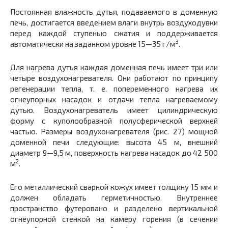
Постоянная влажность дутья, подаваемого в доменную
печь, достигается введением влаги внутрь воздуходувки
перед каждой ступенью сжатия и поддерживается
3
автоматически на заданном уровне 15—35 г/м
.
Для нагрева дутья каждая доменная печь имеет три или
четыре воздухонагревателя. Они работают по принципу
регенерации тепла, т. е. попеременного нагрева их
огнеупорных насадок и от­дачи тепла нагреваемому
дутью. Воздухонагреватель имеет ци­линдрическую
форму с куполообразной полусферической верхней
частью. Размеры воздухонагревателя (рис. 27) мощной
доменной печи следующие: высота 45 м, внешний
диаметр 9—9,5 м, поверх­ность нагрева насадок до 42 500
2
м
.
Его металлический сварной кожух имеет толщину 15 мм и
должен обладать герметичностью. Внутреннее
пространство футе­ровано и разделено вертикальной
огнеупорной стенкой на камеру горения (в сечении