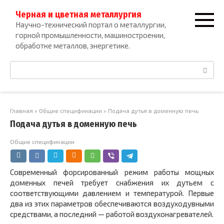
Перейти
Черная и цветная металлургия
к
Научно-технический портал о металлургии,
контенту
горной промышленности, машиностроении,
обработке металлов, энергетике.
Поиск:
Главная
»
Общие спецификации
»
Подача дутья в доменную печь
Подача дутья в доменную печь
Общие спецификации
Современный форсированный режим работы мощных
доменных печей требует снабжения их дутьем с
соответствующими давлением и температурой. Первые
два из этих параметров обеспечиваются воздуходувными
средствами, а последний — работой воздухо­нагревателей.