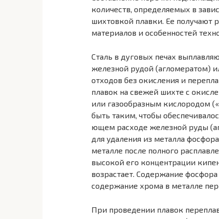
количеств, определяемых в зави
шихтовкой плавки. Ее получают р
материалов и особенностей техн
Сталь в дуговых печах выплавля
железной рудой (агломератом) и
отходов без окисления и перепла
плавок на свежей шихте с окисл
или газообразным кислоро­дом (
быть таким, чтобы обеспечивало
ющем расходе железной руды (аг
для удаления из металла фосфора
металле после полного расплавл
высокой его концентрации кипен
возрастает. Содержание фосфора
содержание хрома в металле пе
При проведении плавок переплав