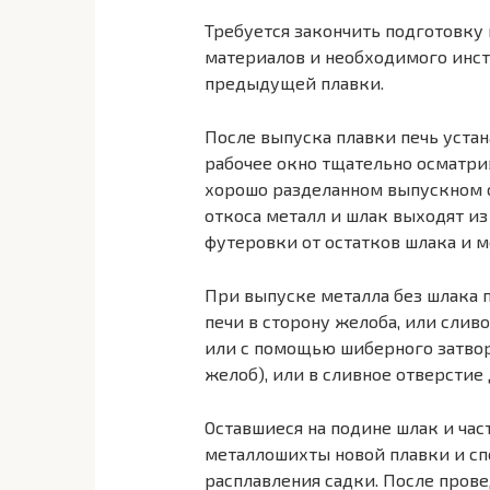
Требуется закончить подготовку 
материалов и необходимого инстру
предыдущей плавки.
После выпуска плавки печь устан
рабочее окно тщательно осматри
хорошо разделанном выпускном 
откоса металл и шлак выходят из
футеровки от остатков шлака и ме
При выпуске металла без шлака 
печи в сторону желоба, или сливо
или с помощью шиберного затвор
желоб), или в сливное от­версти
Оставшиеся на подине шлак и час
металлошихты новой плавки и с
расплавления садки. После прове