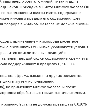
марганец, хром, алюми­ний, титан и др.) в
одинаков. При­садка в шихту мягкого железа (10
т по расплавлении шихты иметь содержание
% ниже нижнего предела его содержания для
ия фосфора в жидком металле не должна превы­
ходов с применением кислорода расчетное
лжно превышать 13%, иначе ухудшаются условия
 разви­тия окислительных реакций с
лавле­ния твердой садки содержание кремния в
ода поддерживают в пределах 0,70-1,10%.
нца, вольфрама, ванадия и дру­гих элементов
 шихте (путем ис­пользования
), не применяют мяг­кое железо, и после
лородом обра­батывают шлак раскислителями.
ированной стали не должно превышать 0,030%.