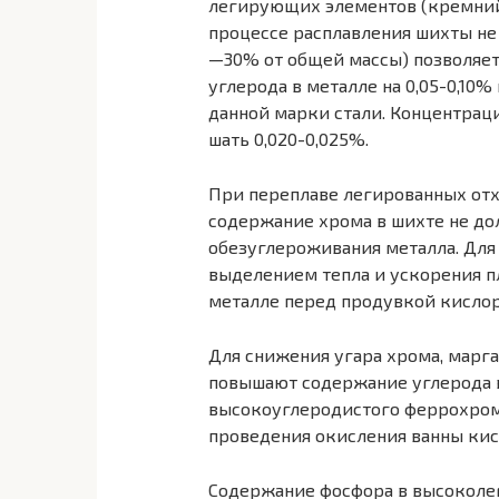
легирующих элементов (кремний, 
процессе расплавления шихты не 
—30% от общей массы) позволяе
углерода в металле на 0,05-0,10
данной марки стали. Концентрац
шать 0,020-0,025%.
При переплаве легированных от
содержание хрома в шихте не до
обезуглероживания металла. Для
выделением тепла и ускорения п
металле перед продувкой кислор
Для снижения угара хрома, марга
повышают содержание углерода в
высокоуглеродистого феррохрома
проведения окисления ванны кис
Содержание фосфора в высоколег