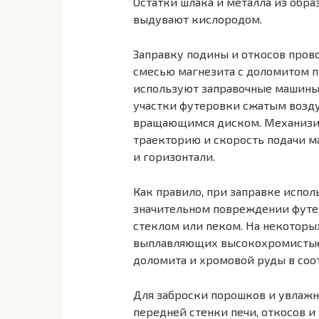
Остатки шлака и металла из обр
выдувают кислородом.
Заправку подины и откосов пров
смесью магнезита с доломитом п
используют заправочные машины
участки футеровки сжатым возду
вращающимся диском. Механизир
траекторию и скорость подачи ма
и горизонтали.
Как правило, при заправке испол
значительном повреждении футе
стеклом или пеком. На некоторых
выплавляющих высокохромистые 
доломита и хромовой руды в соотн
Для заброски порошков и увлажн
передней стенки печи, откосов 