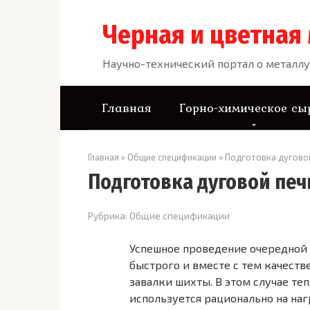
Перейти
к
Черная и цветная
контенту
Научно-технический портал о металлу
Главная
Горно-химическое сы
Главная
»
Общие спецификации
»
Подготовка дуговой
Подготовка дуговой печ
Рубрика:
Общие спецификации
Успешное проведение очередной 
быстрого и вместе с тем качеств
завалки шихты. В этом случае те
используется рационально на на­