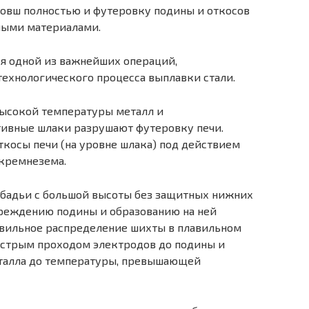
овш полностью и футеровку подины и откосов
ными материалами.
я одной из важнейших опера­ций,
хнологического процесса вы­плавки стали.
высокой температуры металл и
вные шлаки разрушают футеровку печи.
косы печи (на уровне шла­ка) под действием
кремнезема.
 бадьи с большой высоты без за­щитных нижних
вреждению подины и образованию на ней
авильное рас­пределение шихты в плавильном
ыстрым проходом электродов до подины и
еталла до температуры, превышающей