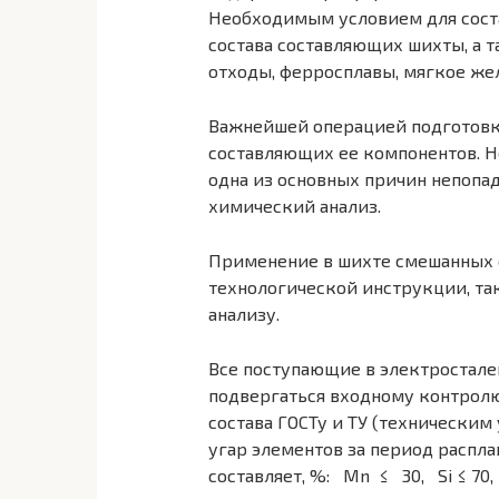
Необходимым условием для соста
состава составляющих шихты, а 
отходы, ферроспла­вы, мягкое желе
Важнейшей операцией подготовки
составляющих ее компонентов. Н
одна из основных причин непопад
химический анализ.
Применение в шихте смешанных 
технологической инструкции, та
анализу.
Все поступающие в электростал
подвергаться входному контролю 
состава ГОСТу и ТУ (техническим
угар элементов за период распла
составляет, %: Мn ≤ 30, Si ≤ 70,