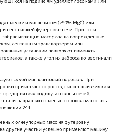
азующихся на подине ям удаляют гребками или
одят мелким магнезитом (>90% Мg0) или
ри неостывшей футеровке печи. При этом
, забрасывающие мате­риал на поврежденные
хом, ленточ­ным транспортером или
ованные установки позволяют изменять
те­риалов, а также угол их заброса по вертикали
ьзуют сухой магнезитовый поро­шок. При
ровки применяют поро­шок, смоченный жидким
 пред­приятиях подину и откосы печей,
стали, заправляют смесью порошка магнезита,
ошении 2:1:1.
енных огнеупорных масс на фу­теровку
и на другие участки успешно применяют машину