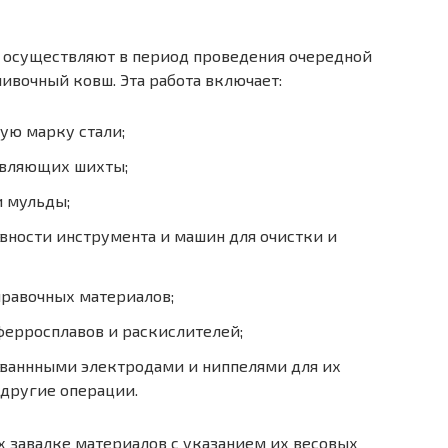
осуществляют в период проведе­ния очередной
ливочный ковш. Эта работа включает:
ую марку стали;
авляющих шихты;
и мульды;
вности инструмента и машин для очистки и
правочных материалов;
ерросплавов и раскислителей;
ваннными электродами и ниппелями для их
 другие операции.
 завалке материалов с указани­ем их весовых