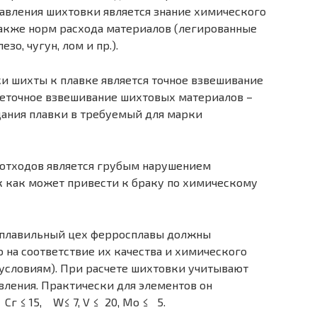
вления ших­товки является знание химического
также норм расхода материалов (легированные
зо, чугун, лом и пр.).
 шихты к плавке является точ­ное взвешивание
еточное взвеши­вание шихтовых материалов –
а­ния плавки в требуемый для марки
отходов является грубым нару­шением
к как может привести к бра­ку по химическому
еплавильный цех ферросплавы должны
на соответствие их качест­ва и химического
 условиям). При расчете шихтовки учитывают
вле­ния. Практически для элементов он
 Сг ≤ 15, W≤ 7, V
≤ 20, Мо
≤ 5.