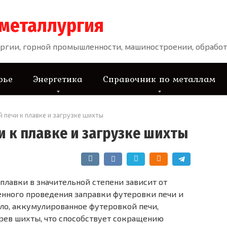
 металлургия
ргии, горной промышленности, машиностроении, обработ
рье
Энергетика
Справочник по металлам
 печи к плавке и загрузке шихты
и к плавке и загрузке шихты
плавки в значительной степени зависит от
енного проведения за­правки футеровки печи и
пло, акку­мулированное футеровкой печи,
грев шихты, что способствует сокращению