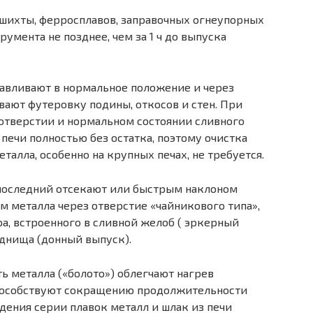
шихты, ферросплавов, заправоч­ных огнеупорных
мента не позд­нее, чем за 1 ч до выпуска
авливают в нормальное положе­ние и через
вают футеровку подины, откосов и стен. При
отверстии и нормальном состоянии сливного
 печи полностью без остатка, поэтому очистка
талла, особенно на крупных печах, не требуется.
последний отсекают или быст­рым наклоном
м металла через от­верстие «чайникового типа»,
а, встроенного в сливной желоб ( эркерный
е днища (донный выпуск).
ть металла («болото») облегчают нагрев
пособствуют сокращению продолжительности
дения серии плавок металл и шлак из печи