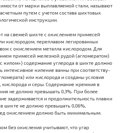
симости от марки вы­плавляемой стали, называют
асчет­ным путем с учетом состава шихтовых
ологической инструкции.
ют на свежей шихте с окислением примесей
ли кислородом, перепла­вом легированных
вом с окислени­ем металла кислородом. Для
ением примесей железной рудой (агломератом)
«с кипом») содержание углерода в шихте должно
сь интенсивное кипение ванны при соответству­
ломерата) или кислорода и созданы условия
, кислорода и серы. Содер­жание кремния в
ения не должно превышать 0,3%. При более
ие за­держивается и продолжительность плавки
 в шихте не должно превышать 0,06%,
ред окислением должно быть минимальным.
ом без окисления учитывают, что угар