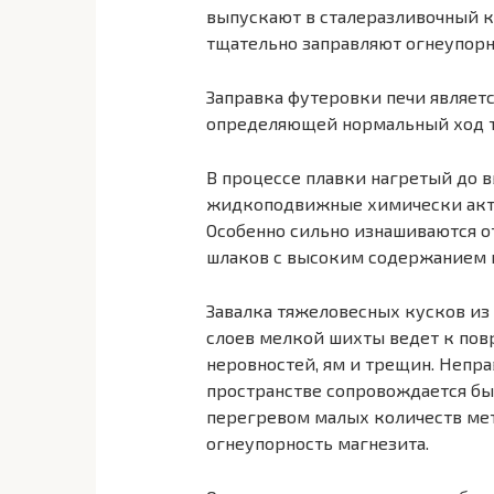
выпускают в сталеразливочный к
тщательно заправляют ог­неупор
Заправка футеровки печи являетс
определяющей нормальный ход те
В процессе плавки нагретый до 
жидкоподвижные химически акти
Особенно сильно изнашиваются от
шлаков с высоким содержанием 
Завалка тяжеловесных кусков из
слоев мелкой шихты ведет к по
неровностей, ям и трещин. Непр
пространстве сопровождается б
перегревом малых коли­честв м
огнеупорность магнезита.