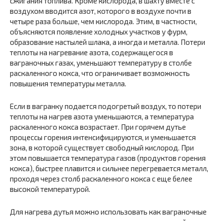
сжигания топлива. Кроме кислорода, в шахту вместе с
воздухом вводится азот, которого в воздухе почти в
четыре раза больше, чем кислорода. Этим, в частности,
объясняются появление холодных участков у фурм,
образование настылей шлака, а иногда и металла. Потери
теплоты на нагревание азота, содержащегося в
ваграночных газах, уменьшают температуру в столбе
раскаленного кокса, что ограничивает возможность
повышения температуры металла.
Если в вагранку подается подогретый воздух, то потери
теплоты на нагрев азота уменьшаются, а температура
раскаленного кокса возрастает. При горячем дутье
процессы горения интенсифицируются, и уменьшается
зона, в которой существует свободный кислород. При
этом повышается температура газов (продуктов горения
кокса), быстрее плавится и сильнее перегревается металл,
проходя через столб раскаленного кокса с еще белее
высокой температурой.
Для нагрева дутья можно использовать как ваграночные