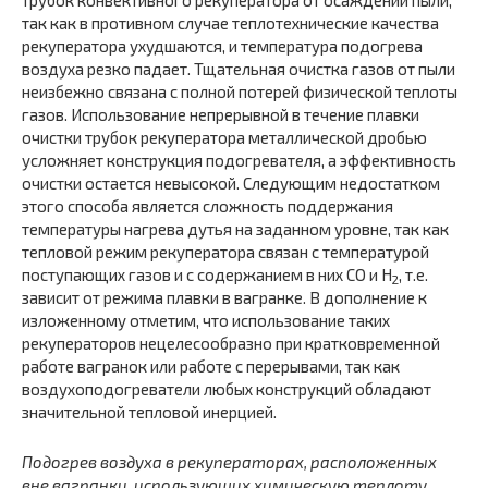
трубок конвективного рекуператора от осаждений пыли,
так как в противном случае теплотехнические качества
рекуператора ухудшаются, и температура подогрева
воздуха резко падает. Тщательная очистка газов от пыли
неизбежно связана с полной потерей физической теплоты
газов. Использование непрерывной в течение плавки
очистки трубок рекуператора металлической дробью
усложняет конструкция подогревателя, а эффективность
очистки остается невысокой. Следующим недостатком
этого способа является сложность поддержания
температуры нагрева дутья на заданном уровне, так как
тепловой режим рекуператора связан с температурой
поступающих газов и с содержанием в них CO и H
, т.е.
2
зависит от режима плавки в вагранке. В дополнение к
изложенному отметим, что использование таких
рекуператоров нецелесообразно при кратковременной
работе вагранок или работе с перерывами, так как
воздухоподогреватели любых конструкций обладают
значительной тепловой инерцией.
Подогрев воздуха в рекуператорах, расположенных
вне вагранки, использующих химическую теплоту