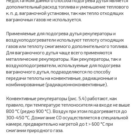
Недостатком данного способа подогрева дутья является
дополнительный расход топлива и уменьшение теплового
к. п. д. ваграночной установки, так как тепло отходящих
ваграночных газов не используется.
Применяемые для подогрева дутья рекуператоры и
воздухоподогреватели используют теплоту отходящих
газов или теплоту сжигаемого дополнительного топлива.
Для ваграночного дутья чаще всего применяются
металлические рекуператоры. Как рекуператоры, так и
воздухоподогреватели, используемые для подогрева
ваграночного дутья, подразделяются по способу
передачи теплоты на конвективные, радиационные и
комбинированные (радиационноконвективные).
Конвективные рекуператоры (рис. 5.4) работают, как
правило, при температуре теплоносителя на входе не выше
800 °С (редко 900 °С). Воздух при этом подогревается до
300-450 °С. Дожигание СО осуществляется в специальной
камере, предварительно нагретой до t > 600 °С при
сжигании природного газа.