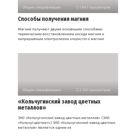
Общие спецификации
1 847 просмотров
Способы получения магния
Магний получают двумя основными способами:
термическим восстановлением оксида магния и
непрерывным электролизом хлористого магния.
Общие спецификации
2 341 просмотров
«Кольчугинский завод цветных
металлов»
ЗАО «Кольчугинский завод цветных металлов» (ЗАО
«Кольчугцветмет») ЗАО «Кольчугинский завод цветных
металлов» является одним из