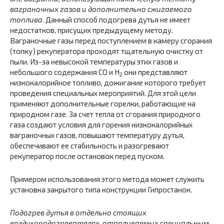
ваграночных газов и дополнительно сжигаемого
топлива
. Данный способ подогрева дутья не имеет
недостатков, присущих предыдущему методу.
Ваграночные газы перед поступлением в камеру сгорания
(топку) рекуператора проходят тщательную очистку от
пыли. Из-за невысокой температуры этих газов и
небольшого содержания CO и H
они представляют
2
низкокалорийное топливо, дожигание которого требует
проведения специальных мероприятий. Для этой цели
применяют дополнительные горелки, работающие на
природном газе. За счет тепла от сгорания природного
газа создают условия для горения низкокалорийных
ваграночных газов, повышают температуру дутья,
обеспечивают ее стабильность и разогревают
рекуператор после остановок перед пуском.
Примером использования этого метода может служить
установка закрытого типа конструкции Гипростанок.
Подогрев дутья в отдельно стоящих
воздухоподогревателях, отапливаемых специальным