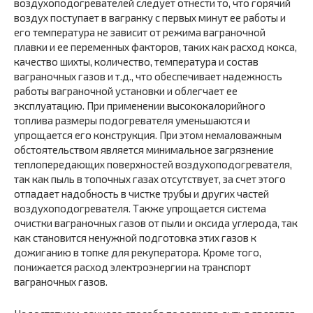
воздухоподогревателей следует отнести то, что горячий
воздух поступает в вагранку с первых минут ее работы и
его температура не зависит от режима ваграночной
плавки и ее переменных факторов, таких как расход кокса,
качество шихты, количество, температура и состав
ваграночных газов и т.д., что обеспечивает надежность
работы ваграночной установки и облегчает ее
эксплуатацию. При применении высококалорийного
топлива размеры подогревателя уменьшаются и
упрощается его конструкция. При этом немаловажным
обстоятельством является минимальное загрязнение
теплопередающих поверхностей воздухоподогревателя,
так как пыль в топочных газах отсутствует, за счет этого
отпадает надобность в чистке трубы и других частей
воздухоподогревателя. Также упрощается система
очистки ваграночных газов от пыли и оксида углерода, так
как становится ненужной подготовка этих газов к
дожиганию в топке для рекуператора. Кроме того,
понижается расход электроэнергии на транспорт
ваграночных газов.