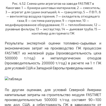
Рис. 4.52. Схема цепи агрегатов на заводе FASTMET в
Какогаве: 1 — бункера шихтовых материалов; 2 — смеситель;
3 — агрегат для сушки окатышей; 4 — гранулятор; 5 — П В П ; 6
— вентилятор воздуха горения; 7 — охладитель отходящего
газа; 8 — система разгрузки; 9 — горелки; 10 —
модифицированное оборудование; 11 — теплообменник; 12 —
рукавные фильтры; 13 — эксгаустер; 14 — дымовая труба; 15 —
контейнер для горячего ГЖ
Результаты экспертной оценки топливно-сырьевых и
экономических затрат на производство ГЖ процессом
FASTMET из железной руды (производительность цеха
500000 т/год) и металлургических отходов
(производительность 200000 т/год) в расчете на 1 т ГЖ
для условий США и Западной Европы приведены ниже.
По другим оценкам, для условий Северной Америки
капитальные затраты на строительство модуля FASTMET
производительностью 500000 т/год составят 90—100
млн дол. США, а себестоимость ГЖ в зависимости от