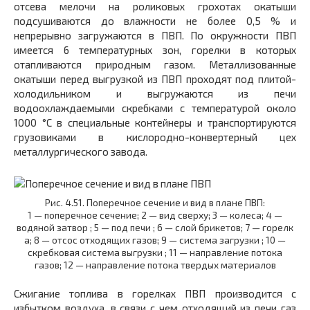
отсева мелочи на роликовых грохотах окатыши
подсушиваются до влажности не более 0,5 % и
непрерывно загружаются в ПВП. По окружности ПВП
имеется 6 температурных зон, горелки в которых
отапливаются природным газом. Металлизованные
окатыши перед выгрузкой из ПВП проходят под плитой-
холодильником и выгружаются из печи
водоохлаждаемыми скребками с температурой около
1000 °С в специальные контейнеры и транспортируются
грузовиками в кислородно-конвертерный цех
металлургического завода.
Рис. 4.51. Поперечное сечение и вид в плане ПВП:
1 — поперечное сечение; 2 — вид сверху; 3 — колеса; 4 —
водяной затвор ; 5 — под печи ; 6 — слой брикетов; 7 — горелк
а; 8 — отсос отходящих газов; 9 — система загрузки ; 10 —
скребковая система выгрузки ; 11 — направление потока
газов; 12 — направление потока твердых материалов
Сжигание топлива в горелках ПВП производится с
избытком воздуха, в связи с чем отходящий из печи газ