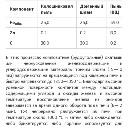
Колошниковая
Доменный
Пыль
Компонент
пыль
шлам
ККЦ
Fe
25,0
25,0
54,0
общ
Zn
0,2
0,2
8,0
C
38,0
30,0
0,2
В этих процессах композитные (рудоугольные) окатыши
или неокускованные железосодержащие и
углеродсодержащие материалы тонким слоем (15—40
мм) загружаются на вращающийся под камерной печи и
быстро нагреваются до 1250—1350 °С. Благодаря высокой
удельной поверхности контактов между частицами,
содержащими углерод и оксиды железа, и высокой
температуре восстановление железа из оксидов
завершается за время одного оборота пода печи (6—12
мин). ГЖ непрерывно разгружается из печи при
температуре около 1000 °С и затем либо охлаждается,
либо брикетируется, либо горячим используется для