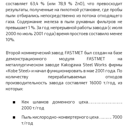
составляет 63,4 % (или 78,9 % ZnO), что превосходит
результаты, полученные на пилотной установке, где пробы
пыли отбирались непосредственно из потока отходящего
газа. Содержание железа в пыли рукавных фильтров не
превышает 1 %. За год непрерывной работы завода (с июля
2000 по июль 2001 года) время простоев составило менее
10%.
Второй коммерческий завод FASTMET был создан на базе
демонстрационного модуля FASTMET на
металлургическом заводе Kakogawa Steel Works фирмы
«Kobe Steel» и начал функционировать в мае 2001 года. По
количеству перерабатываемых отходов
производительность завода составляет 16000 т/год, из
которых:
Кек шламов доменного цеха……………………….
2000 т/год
Пыль кислородно-конвертерного цеха ………. 7000
т/год