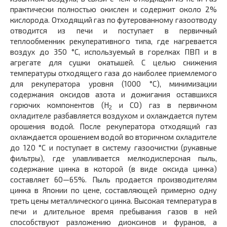
практически полностью окислен и содержит около 2%
кислорода. Отходящий газ по футерованному газоотводу
отводится из печи и поступает в первичный
теплообменник рекуперативного типа, где нагревается
воздух до 350 °С, используемый в горелках ПВП и в
агрегате для сушки окатышей. С целью снижения
температуры отходящего газа до наиболее приемлемого
для рекуператора уровня (1000 °С), минимизации
содержания оксидов азота и дожигания оставшихся
горючих компонентов (Н
и СО) газ в первичном
2
охладителе разбавляется воздухом и охлаждается путем
орошения водой. После рекуператора отходящий газ
охлаждается орошением водой во вторичном охладителе
до 120 °С и поступает в систему газоочистки (рукавные
фильтры), где улавливается мелкодисперсная пыль,
содержание цинка в которой (в виде оксида цинка)
составляет 60—65%. Пыль продается производителям
цинка в Японии по цене, составляющей примерно одну
треть цены металлического цинка. Высокая температура в
печи и длительное время пребывания газов в ней
способствуют разложению диоксинов и фуранов, а