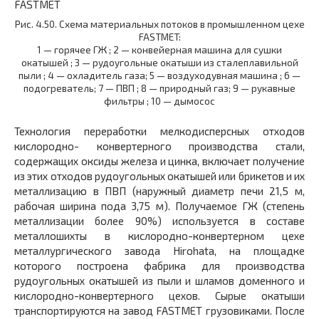
Рис. 4.50. Схема материальных потоков в промышленном цехе
FASTMET:
1 — горячее ГЖ ; 2 — конвейерная машина для сушки
окатышей ; 3 — рудоугольные окатыши из сталеплавильной
пыли ; 4 — охладитель газа; 5 — воздуходувная машина ; 6 —
подогреватель; 7 — ПВП ; 8 — природный газ; 9 — рукавные
фильтры ; 10 — дымосос
Технология переработки мелкодисперсных отходов
кислородно- конвертерного производства стали,
содержащих оксиды железа и цинка, включает получение
из этих отходов рудоугольных окатышей или брикетов и их
металлизацию в ПВП (наружный диаметр печи 21,5 м,
рабочая ширина пода 3,75 м). Получаемое ГЖ (степень
металлизации более 90%) используется в составе
металлошихты в кислородно-конвертерном цехе
металлургического завода Hirohata, на площадке
которого построена фабрика для производства
рудоугольных окатышей из пыли и шламов доменного и
кислородно-конвертерного цехов. Сырые окатыши
транспортируются на завод FASTMET грузовиками. После