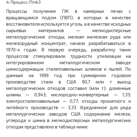
4.
Процесс ITmk3
Процессы получения ГЖ в камерных печах с
вращающимся подом (ПВП), в которых в качестве
восстановителя используется уголь, а в качестве исходных
сырьевых материалов — мелкодисперсные
металлургические отходы, мелкая железная руда или
железорудный концентрат, начали разрабатываться в
1970-х годах. В первую очередь, разработку таких
процессов стимулировали трудности утилизации на
интегрированном металлургическом заводе
цинксодержащих сталеплавильных шламов и пылей. По
данным на 1999 год при суммарном годовом
производстве стали в США 90,7 млн т выход
металлургических отходов составил (млн т): доменные
шламы — 0,943; кислородно-конвертерные — 1,33;
электросталеплавильные — 0,77; отходы прокатного и
литейного производств — 3,33. Усредненное для ряда
металлургических заводов США содержание железа,
углерода и цинка в мелкодисперсных металлургических
отходах представлено в таблице ниже: