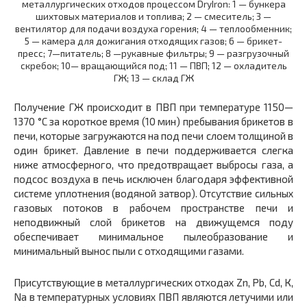
металлургических отходов процессом DryIron: 1 — бункера
шихтовых материалов и топлива; 2 — смеситель; 3 —
вентилятор для подачи воздуха горения; 4 — теплообменник;
5 — камера для дожигания отходящих газов; 6 — брикет-
пресс; 7—питатель; 8 —рукавные фильтры; 9 — разгрузочный
скребок; 10— вращающийся под; 11 — ПВП; 12 — охладитель
ГЖ; 13 — склад ГЖ
Получение ГЖ происходит в ПВП при температуре 1150—
1370 °С за короткое время (10 мин) пребывания брикетов в
печи, которые загружаются на под печи слоем толщиной в
один брикет. Давление в печи поддерживается слегка
ниже атмосферного, что предотвращает выбросы газа, а
подсос воздуха в печь исключен благодаря эффективной
системе уплотнения (водяной затвор). Отсутствие сильных
газовых потоков в рабочем пространстве печи и
неподвижный слой брикетов на движущемся поду
обеспечивает минимальное пылеобразование и
минимальный вынос пыли с отходящими газами.
Присутствующие в металлургических отходах Zn, Pb, Cd, К,
Na в температурных условиях ПВП являются летучими или