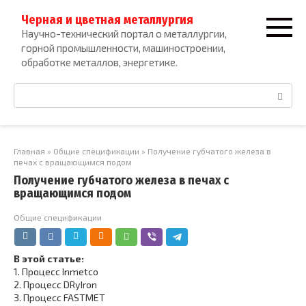
Перейти
Черная и цветная металлургия
к
Научно-технический портал о металлургии,
контенту
горной промышленности, машиностроении,
обработке металлов, энергетике.
Поиск:
Главная
»
Общие спецификации
»
Получение губчатого железа в
печах с вращающимся подом
Получение губчатого железа в печах с
вращающимся подом
Общие спецификации
В этой статье:
1.
Процесс Inmetco
2.
Процесс DRyIron
3.
Процесс FASTMET