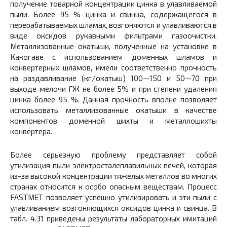
получение товарной концентрации цинка в улавливаемой
пыли. Более 95 % цинка и свинца, содержащегося в
перерабатываемых шламах, возгоняются и улавливаются в
виде оксидов рукавными фильтрами газоочистки.
Металлизованные окатыши, полученные на установке в
Какогаве с использованием доменных шламов и
конвертерных шламов, имели соответственно прочность
на раздавливание (кг/окатыш) 100—150 и 50—70 при
выходе мелочи ГЖ не более 5% и при степени удаления
цинка более 95 %. Данная прочность вполне позволяет
использовать металлизованные окатыши в качестве
компонентов доменной шихты и металлошихты
конвертера.
Более серьезную проблему представляет собой
утилизация пыли электросталеплавильных печей, которая
из-за высокой концентрации тяжелых металлов во многих
странах относится к особо опасным веществам. Процесс
FASTMET позволяет успешно утилизировать и эти пыли с
улавливанием возгоняющихся оксидов цинка и свинца. В
табл. 4.31 приведены результаты лабораторных имитаций