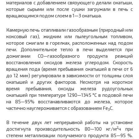
материалов с добавлением связующего делали окатыши,
которые сырыми или после сушки загружали в печь с
вращающимся подом слоем в 1—3 окатыша.
Камерную печь отапливали газообразным (природный или
коксовый газ), жидким или пылеугольным топливом,
которое сжигали в горелках, расположенных над подом
печи. Дополнительное тепло в печи выделяется при
дожигании СО—газообразного продукта реакций
восстановления оксидов железа углеродом. Скорость
вращения пода (время пребывания окатышей в печи от 6
до 12 мин) регулировали в зависимости от толщины слоя
окатышей и других факторов. Несмотря на короткое
время пребывания, оксиды железа рудоугольных
окатышей при температуре 1290—1345 °С в подовой печи
на 85—95% восстанавливаются до железа, которое
частично науглероживается с образованием Fe
С.
3
В течение двух лет непрерывной работы на установке
2
достигнута производительность 80—100 кг/м
ч при
степени металлизации получаемого продукта 85—95 %.