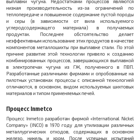
выплавки чугуна. Недостатками процессов являются
низкая производительность из-за ограничений по
теплопередаче и повышенное содержание пустой породы
и серы (в зависимости от вила используемого
углеродсодержащего материала) в получаемых
продуктах. Последнее обстоятельство делает
неэффективным использование этих продуктов в качестве
компонентов металлошихты при выплавке стали. По этой
причине развитие этой технологии привело к созданию
комбинированных процессов, завершающихся выплавкой
в электропечах чугуна из ГЖ, полученного в ПВП.
Разработанные различными фирмами и опробованные на
пилотных установках процессы с описанной технологией
отличаются, в основном, видом используемых шихтовых
материалов и типом применяемых печей.
Процесс Inmetco
Процесс Inmetco разработан фирмой «International Nickel
Company» (INCO) в 1970 году для утилизации различных
металлургических отходов, содержащих в основном
железо, никель и хром. После успешных испытаний