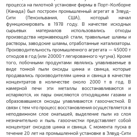
процесса на пилотной установке фирмы в Порт-Колборне
(Канада) был построен промышленный агрегат в Элвуд-
Сити (Пенсильвания, США), который начал
функционировать в 1978 году. В качестве исходных
сырьевых материалов использовались отходы
производства нержавеющей стали, травильные шламы и
растворы, заводские шламы, отработанные катализаторы.
Производительность промышленного агрегата — 45000 т
отходов в год (или 20000 т легированного чугуна). Кроме
того, побочными продуктами являлись улавливаемые в
виде тонкой пыли оксиды цинка и свинца, которые
продавались производителям цинка и свинца в качестве
концентратов в количестве около 2000 т в год. В
камерной печи эти металлы восстанавливаются и
испаряются, их пары окисляются отходящими газами и
образовавшиеся оксиды улавливаются газоочисткой. В
связи с тем что процесс восстановления осуществляется в
неподвижном слое окатышей, выделение пыли из слоя
незначительно и пыль газоочистки представляет собой
концентрат оксидов цинка и свинца. С момента пуска в
течение 20 лет на промышленной установке в Элвуд-Сити