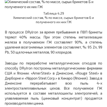
Таблица 4.29
Химический состав, % по массе, сырых брикетов Б и
полученного их них ГЖ
В процессе DRylron за время пребывания в ПВП брикеты
теряют 40% массы. При этом степень металлизации
железа в получаемом ГЖ составляет 90%, а степень
удаления возгоняемых элементов составляет, %: 95 Zn, 99
Pb, 50 щелочных металлов, 90 хлоридов.
Заводы по переработке металлургических отходов по
способу DRyIron построены металлургическими фирмами
США и Японии: «AmerSteel» в Джексоне, «Rouge Steel» в
Дирборне и «Nippon Steel Соrр.» в Хикаро (Япония). Завод в
Джексоне перерабатывает всю пыль 4-х
электросталеплавильных цехов. Все получаемое ГЖ
используется в составе металлошихты электропечей, а
улавливаемая пыль (цинковый концентрат) продается
производителям цинка.