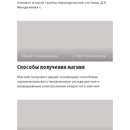
элемент второй группы периодической системы Д.И.
Менделеева с
Общие спецификации
1 843 просмотров
Способы получения магния
Магний получают двумя основными способами:
термическим восстановлением оксида магния и
непрерывным электролизом хлористого магния.