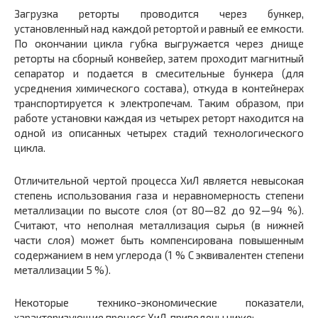
Загрузка реторты проводится через бункер,
установленный над каждой ретортой и равный ее емкости.
По окончании цикла губка выгружается через днище
реторты на сборный конвейер, затем проходит магнитный
сепаратор и подается в смесительные бункера (для
усреднения химического состава), откуда в контейнерах
транспортируется к электропечам. Таким образом, при
работе установки каждая из четырех реторт находится на
одной из описанных четырех стадий технологического
цикла.
Отличительной чертой процесса ХиЛ является невысокая
степень использования газа и неравномерность степени
металлизации по высоте слоя (от 80—82 до 92—94 %).
Считают, что неполная металлизация сырья (в нижней
части слоя) может быть компенсирована повышенным
содержанием в нем углерода (1 % С эквивалентен степени
металлизации 5 %).
Некоторые технико-экономические показатели,
характеризующие процесс ХиЛ, приведены ниже: