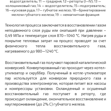
водоотделитель; 11 — градирня; 12—реторты (І—IV); 13 —
колошниковый газ; 14 — водоотделитель; 15—подогреватель;
16—кусковая руда; 17— губчатое железо; 18—брикетирование
мелочи губчатого железа; 19 — немагнитная фракция
Технология процесса заключается в восстановлении газом
неподвижного слоя руды или окатышей при давлении –
0,49 МПа и температуре слоя 870—1040 °С. Нагрев руды и
покрытие тепловых затрат на процесс проводят за счет
физического тепла восстановительного газа,
нагреваемого до 980—1240 °С.
Восстановительный газ получают паровой каталитической
конверсией. Конвертированный газ проходит через котел-
утилизатор и скруббер. Полученный в котле-утилизаторе
пар используется для конверсии природного газа и
производства электроэнергии, которая питает все насосы
и компрессоры установки. Охлажденный и осушенный
восстановительный газ поступает в реторту, где
происходит охлаждение, окончательное восстановление и
науглероживание (до 2% С) губчатого железа.