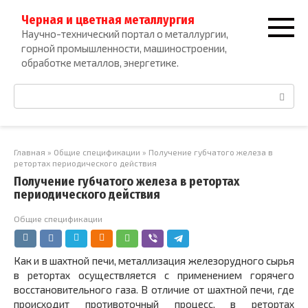
Перейти
Черная и цветная металлургия
к
Научно-технический портал о металлургии,
контенту
горной промышленности, машиностроении,
обработке металлов, энергетике.
Поиск:
Главная
»
Общие спецификации
»
Получение губчатого железа в
ретортах периодического действия
Получение губчатого железа в ретортах
периодического действия
Общие спецификации
Как и в шахтной печи, металлизация железорудного сырья
в ретортах осуществляется с применением горячего
восстановительного газа. В отличие от шахтной печи, где
происходит противоточный процесс, в ретортах