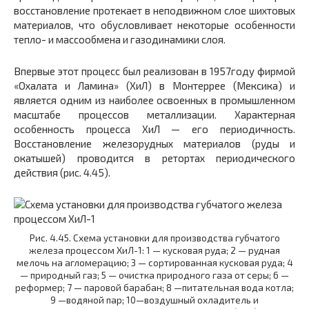
восстановление протекает в неподвижном слое шихтовых
материалов, что обусловливает некоторые особенности
тепло- и массообмена и газодинамики слоя.
Впервые этот процесс был реализован в 1957году фирмой
«Охалата и Ламина» (ХиЛ) в Монтеррее (Мексика) и
является одним из наиболее освоенных в промышленном
масштабе процессов металлизации. Характерная
особенность процесса ХиЛ — его периодичность.
Восстановление железорудных материалов (руды и
окатышей) проводится в ретортах периодического
действия (рис. 4.45).
Рис. 4.45. Схема установки для производства губчатого
железа процессом ХиЛ-1: 1 — кусковая руда; 2 — рудная
мелочь на агломерацию; 3 — сортированная кусковая руда; 4
— природный газ; 5 — очистка природного газа от серы; 6 —
реформер; 7 — паровой барабан; 8 —питательная вода котла;
9 —водяной пар; 10—воздушный охладитель и