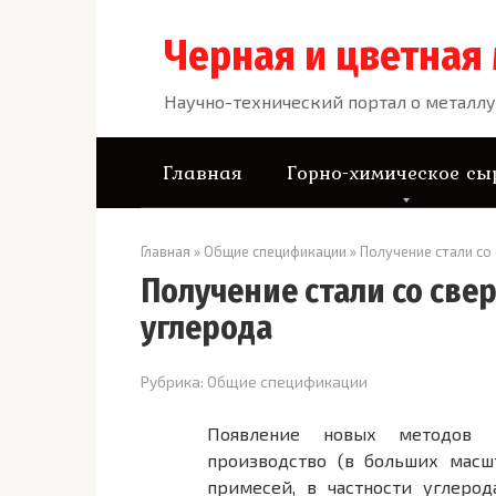
Перейти
к
Черная и цветная
контенту
Научно-технический портал о металлу
Главная
Горно-химическое сы
Главная
»
Общие спецификации
»
Получение стали с
Получение стали со св
углерода
Рубрика:
Общие спецификации
Появление новых методов 
производство (в больших масш
примесей, в частности углеро