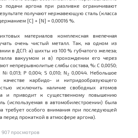
 подачи аргона при разливке ограничивают
 результате получают нержавеющую сталь (класса
ержанием [С] + [N] = 0,00016 %.
ихтовых материалов комплексная внепечная
учать очень чистый металл. Так, на одном из
нии в ДСП: а) шихты из 100 % губчатого железа;
талла вакуумом и в) прохождении его через
ют непрерывнолитые слябы состава, %: С 0,0050;
; Ni 0,013; Р 0,004; S 0,010; N
0,0044. Небольшое
2
в качестве карбидо- и нитридообразующего
ностью исключить наличие свободных атомов
та и приводит к существенному повышению
аль (используемая в автомобилестроении) была
 она требует особого внимания при последующей
ва перед прокаткой в атмосфере аргона).
 907 просмотров