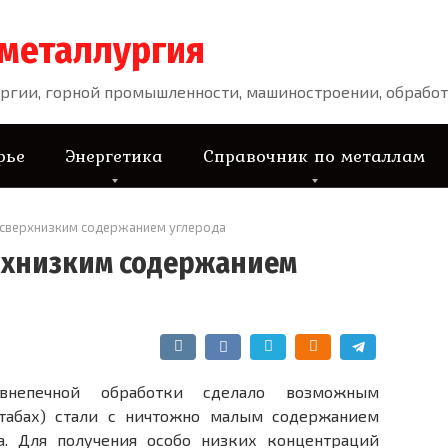
 металлургия
ргии, горной промышленности, машиностроении, обработ
рье
Энергетика
Справочник по металлам
о сверхнизким содержанием углерода
ерхнизким содержанием
внепечной обработки сделало возможным
табах) стали с ничтожно малым содержанием
да. Для получения особо низких концентраций