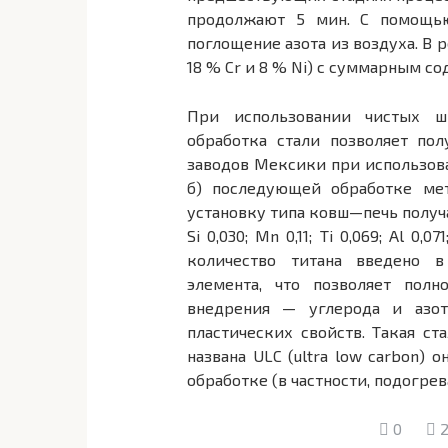
продолжают 5 мин. С помощью
поглощение азота из воздуха. В
18 % Сr и 8 % Ni) с суммарным сод
При использовании чистых ш
обработка стали позволяет пол
заводов Мексики при использова
б) последующей обработке ме
установку типа ковш—печь получа
Si 0,030; Мn 0,11; Тi 0,069; Аl 0,071
количество титана введено 
элемента, что позволяет пол
внедрения — углерода и азо
пластических свойств. Такая ст
названа ULС (ultra low carbon)
обработке (в частности, подогре
0
2