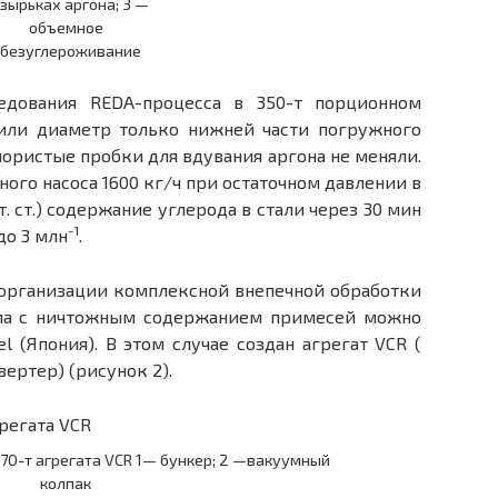
зырьках аргона; 3 —
объемное
безуглероживание
дования RЕDА-процесса в 350-т порционном
чили диаметр только нижней части погружного
пористые пробки для вдувания аргона не меняли.
ого насоса 1600 кг/ч при остаточном давлении в
. ст.) содержание углерода в стали через 30 мин
-1
до 3 млн
.
 организации комплексной внепечной обработки
лла с ничтожным содержанием примесей можно
l (Япония). В этом случае создан агрегат VСR (
ртер) (рисунок 2).
 70-т агрегата VCR 1— бункер; 2 —вакуумный
колпак