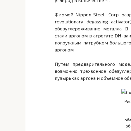
углерод в количестве -1.
Фирмой Nippon Steel Соrр. раз
r
еvolutionary degassing activator
обезуглероживание металла. В
стали аргоном в агрегате DН-ва
погружным патрубком большого
аргоном.
Путем предварительного моде
возможно трехзонное обезуглер
пузырьках аргона и объемное обе
Рис
об
об