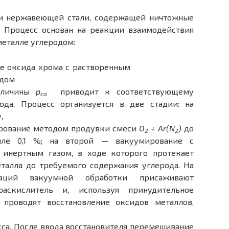
ки нержавеющей стали, содержащей ничтожные
. Процесс основан на реакции взаимодействия
металле углеродом:
величины
р
приводит к соответствующему
со
рода.
Процесс организуется в две стадии: на
,
ирование методом продувки смеси
O
+ Аr
(N
)
до
2
2
лле 0,1 %; на второй — вакуумирование с
инертным газом, в ходе которого протекает
талла до требуемого содержания углерода. На
раций вакуумной обработки присаживают
скислитель и, используя принудительное
проводят восстановление оксидов металлов,
са.
После ввода восстановителя перемешивание