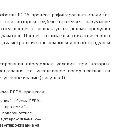
работан RЕDА-процесс рафинирования стали (от
), п
ри котором глубже протекает вакуумное
 этом процессе используется донная продувка
кууматоре. Процесс отличается от классического
 диаметра и использованием донной продувки
лирования определили условия, при которых
оживание, т.е. интенсивное поверхностное, на
зуглероживание (рисунок 1).
унок 1 – Схема RЕDА-
процесса 1—
поверхностное
езуглероживание; 2—
езуглероживание на