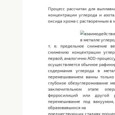
Процесс рассчитан для выплав
концентрации углерода и азота
оксида хрома с растворенным в 
т. е. предельное снижение 
снижению концентрации угле
первой, аналогично АОD-процессу
осуществляется обычное рафин
содержания углерода в мета
перемешиванием ванны только 
глубокое обезуглероживание ме
заключительном этапе опе
ферросилиций или другой ра
перемешивание под вакуумом, 
образовавшихся на
предшествующих стадиях процес