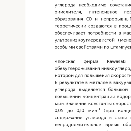
углерода необходимо сочетани
окислителя, интенсивное пе
образования СО и непрерывный
теоретически создаются в проце
обеспечивает потребности в м
ультранизкоуглеродистой (мен
особыми свойствами по штампуе
Японская фирма Каwasaki 
обезуглероживания низкоуглерод
которой для повышения скорости
В результате в металле в вакуу
углерода выделяется большой
повышении концентрации водор
мин. Значение константы скорос
-1
0,05 до 0,10 мин
(при конце
содержание углерода в стали
непродолжительное время об