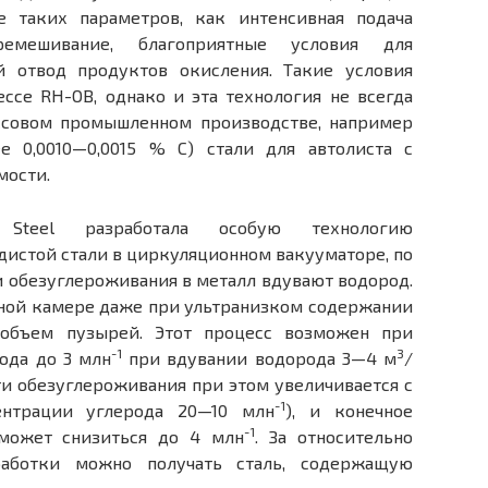
е таких параметров, как интенсивная подача
ремешивание, благоприятные условия для
 отвод продуктов окисления. Такие условия
ссе RН-ОВ, однако и эта технология не всегда
ассовом промышленном производстве, например
ее 0,0010—0,0015 % С) стали для автолиста с
мости.
Steel разработала особую технологию
истой стали в циркуляционном вакууматоре, по
 обезуглероживания в металл вдувают водород.
мной камере даже при ультранизком содержании
 объем пузырей. Этот процесс возможен при
-1
3
ода до 3 млн
при вдувании водорода 3—4 м
/
ти обезуглероживания при этом увеличивается с
-1
нтрации углерода 20—10 млн
), и конечное
-1
 может снизиться до 4 млн
. За относительно
работки можно получать сталь, содержащую