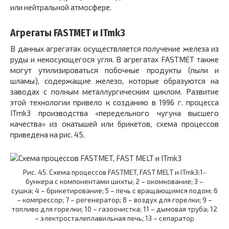
или нейтральной атмосфере.
Агрегаты FASTMET и ITmk3
В данных агрегатах осуществляется получение железа из
руды и некосующегося угля. В агрегатах FASTMET также
могут утилизироваться побочные продукты (пыли и
шламы), содержащие железо, которые образуются на
заводах с полным металлургическим циклом. Развитие
этой технологии привело к созданию в 1996 г. процесса
ITmk3 производства «передельного чугуна высшего
качества» из окатышей или брикетов, схема процессов
приведена на рис. 45.
Рис. 45. Схема процессов FASTMET, FAST MELT и ITmk3:1-
бункера с компонентами шихты; 2 – окомкование; 3 –
сушка; 4 – брикетирование; 5 – печь с вращающимся подом; 6
– компрессор; 7 – регенератор; 8 – воздух для горелки; 9 –
топливо для горелки; 10 – газоочистка; 11 – дымовая труба; 12
– электросталеплавильная печь; 13 – сепаратор