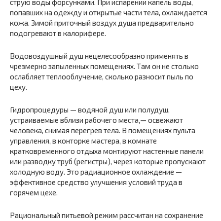
струю воды форсунками. При испарении капель воды,
попавших на одежду и открытые части тела, охлаждается
кожа. Зимой приточный воздух душа предварительно
подогревают в калорифере.
Водовоздушный душ нецелесообразно применять в
чрезмерно запыленных помещениях. Там он не столько
ослабляет теплооблучение, сколько разносит пыль по
цеху.
Гидропроцедуры — водяной душ или полудуш,
устраиваемые вблизи рабочего места,— освежают
человека, снимая перегрев тела. В помещениях пульта
управления, в конторке мастера, в комнате
кратковременного отдыха монтируют настенные панели
или разводку труб (регистры), через которые пропускают
холодную воду. Это радиационное охлаждение —
эффективное средство улучшения условий труда в
горячем цехе.
Рациональный питьевой режим рассчитан на сохранение