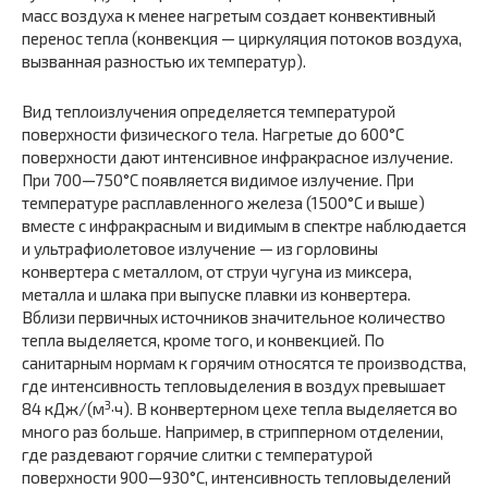
масс воздуха к менее нагретым создает конвективный
перенос тепла (конвекция — циркуляция потоков воздуха,
вызванная разностью их температур).
Вид теплоизлучения определяется температурой
поверхности физического тела. Нагретые до 600°С
поверхности дают интенсивное инфракрасное излучение.
При 700—750°С появляется видимое излучение. При
температуре расплавленного железа (1500°С и выше)
вместе с инфракрасным и видимым в спектре наблюдается
и ультрафиолетовое излучение — из горловины
конвертера с металлом, от струи чугуна из миксера,
металла и шлака при выпуске плавки из конвертера.
Вблизи первичных источников значительное количество
тепла выделяется, кроме того, и конвекцией. По
санитарным нормам к горячим относятся те производства,
где интенсивность тепловыделения в воздух превышает
3
84 кДж/(м
·ч). В конвертерном цехе тепла выделяется во
много раз больше. Например, в стрипперном отделении,
где раздевают горячие слитки с температурой
поверхности 900—930°С, интенсивность тепловыделений