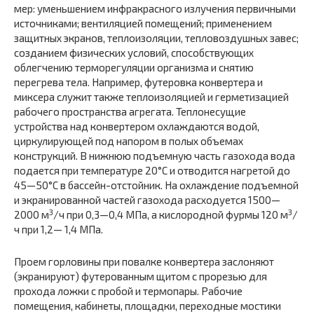
мер: уменьшением инфракрасного излучения первичными
источниками; вентиляцией помещений; применением
защитных экранов, теплоизоляции, тепловоздушных завес;
созданием физических условий, способствующих
облегчению терморегуляции организма и снятию
перегрева тела. Например, футеровка конвертера и
миксера служит также теплоизоляцией и герметизацией
рабочего пространства агрегата. Теплонесущие
устройства над конвертером охлаждаются водой,
циркулирующей под напором в полых объемах
конструкций. В нижнюю подъемную часть газохода вода
подается при температуре 20°С и отводится нагретой до
45—50°С в бассейн-отстойник. На охлаждение подъемной
и экранированной частей газохода расходуется 1500—
3
3
2000 м
/ч при 0,3—0,4 МПа, а кислородной фурмы 120 м
/
ч при 1,2— 1,4 МПа.
Проем горловины при повалке конвертера заслоняют
(экранируют) футерованным щитом с прорезью для
прохода ложки с пробой и термопары. Рабочие
помещения, кабинеты, площадки, переходные мостики