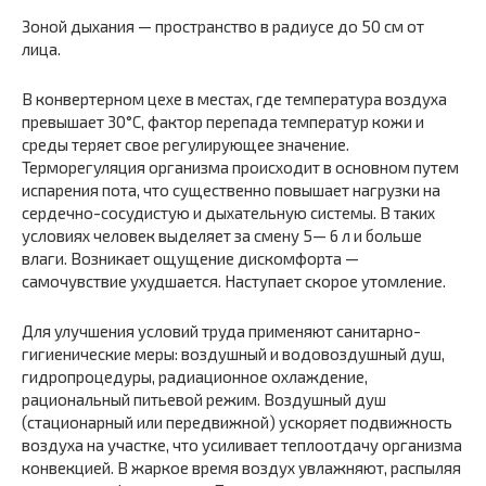
Зоной дыхания — пространство в радиусе до 50 см от
лица.
В конвертерном цехе в местах, где температура воздуха
превышает 30°С, фактор перепада температур кожи и
среды теряет свое регулирующее значение.
Терморегуляция организма происходит в основном путем
испарения пота, что существенно повышает нагрузки на
сердечно-сосудистую и дыхательную системы. В таких
условиях человек выделяет за смену 5
— 6
л и больше
влаги. Возникает ощущение дискомфорта —
самочувствие ухудшается. Наступает скорое утомление.
Для улучшения условий труда применяют санитарно-
гигиенические меры: воздушный и водовоздушный душ,
гидропроцедуры, радиационное охлаждение,
рациональный питьевой режим. Воздушный душ
(стационарный или передвижной) ускоряет подвижность
воздуха на участке, что усиливает теплоотдачу организма
конвекцией. В жаркое время воздух увлажняют, распыляя