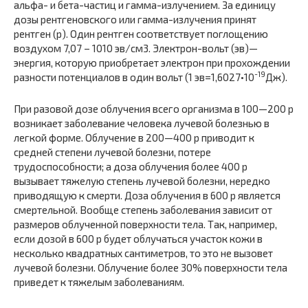
альфа- и бета-частиц и гамма-излучением. За единицу
дозы рентгеновского или гамма-излучения принят
рентген (р). Один рентген соответствует поглощению
воздухом 7,07 – 1010 эв/см3. Электрон-вольт (эв)—
энергия, которую приобретает электрон при прохождении
-19
разности потенциалов в один вольт (1 эв=1,6027•10
Дж).
При разовой дозе облучения всего организма в 100—200 р
возникает заболевание человека лучевой болезнью в
легкой форме. Облучение в 200—400 р приводит к
средней степени лучевой болезни, потере
трудоспособности; а доза облучения более 400 р
вызывает тяжелую степень лучевой болезни, нередко
приводящую к смерти. Доза облучения в 600 р является
смертельной. Вообще степень заболевания зависит от
размеров облученной поверхности тела. Так, например,
если дозой в 600 р будет облучаться участок кожи в
несколько квадратных сантиметров, то это не вызовет
лучевой болезни. Облучение более 30% поверхности тела
приведет к тяжелым заболеваниям.