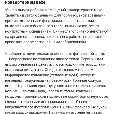
конвертерном цехе
Микроклимат рабочих помещений конвертерного цеха
характеризуется обычными для горячих цехов вредными
производственными факторами — значительными
выделениями избыточного тепла, пыли и газов, резко
контрастным освещением. Они неблагоприятно действуют
на организм человека, снижают его работоспособность,
приводят к профессиональным заболеваниям.
Наиболее отличительная особенность физической среды
— непрерывное поступление явного тепла. Первичными
его источниками в цехе являются жидкий металл, шлак и
высоконагретые газы. Они дают главным образом
инфракрасное излучение (тепловые лучи), которые
нагревают окружающие поверхности. Горячие кожухи
конвертеров, миксеров, чугуновозных и сталеразливочных
ковшей, шлаковых чаш, нагретые стенки изложниц,
поддоны, горячий скрап, шлаковые корки, бой огнеупоров
служат вторичными источниками тепла. От них
нагревается воздух помещения. Для инфракрасных лучей
сухой воздух прозрачен. Перемещение более нагретых