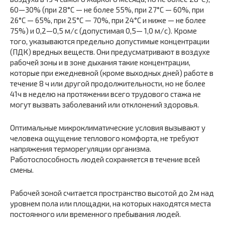
60—30% (при 28°С — не более 55%, при 27°С — 60%, при
26°С — 65%, при 25°С — 70%, при 24°С и ниже — не более
75%) и 0,2—0,5 м/с (допустимая 0,5— 1,0 м/с). Кроме
того, указываются предельно допустимые концентрации
(ПДК) вредных веществ. Они предусматривают в воздухе
рабочей зоны и в зоне дыхания такие концентрации,
которые при ежедневной (кроме выходных дней) работе в
течение
8
ч или другой продолжительности, но не более
41ч в неделю на протяжении всего трудового стажа не
могут вызвать заболеваний или отклонений здоровья.
Оптимальные микроклиматические условия вызывают у
человека ощущение теплового комфорта, не требуют
напряжения терморегуляции организма.
Работоспособность людей сохраняется в течение всей
смены.
Рабочей зоной считается пространство высотой до
2
м над
уровнем пола или площадки, на которых находятся места
постоянного или временного пребывания людей.