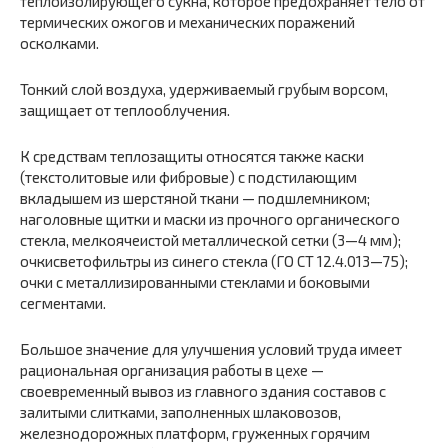
теплоизолирующего сукна, которое предохраняет тело от
термических ожогов и механических поражений
осколками.
Тонкий слой воздуха, удерживаемый грубым ворсом,
защищает от теплооблучения.
К средствам теплозащиты относятся также каски
(текстолитовые или фибровые) с подстилающим
вкладышем из шерстяной ткани — подшлемником;
наголовные щитки и маски из прочного органического
стекла, мелкоячеистой металлической сетки (3—4 мм);
очкисветофильтры из синего стекла (ГО СТ 12.4.013—75);
очки с металлизированными стеклами и боковыми
сегментами.
Большое значение для улучшения условий труда имеет
рациональная организация работы в цехе —
своевременный вывоз из главного здания составов с
залитыми слитками, заполненных шлаковозов,
железнодорожных платформ, груженных горячим