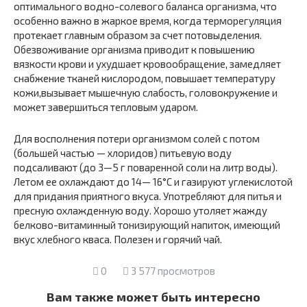
оптимального водно-солевого баланса организма, что
особенно важно в жаркое время, когда терморегуляция
протекает главным образом за счет потовыделения.
Обезвоживание организма приводит к повышению
вязкости крови и ухудшает кровообращение, замедляет
снабжение тканей кислородом, повышает температуру
кожи,вызывает мышечную слабость, головокружение и
может завершиться тепловым ударом.
Для восполнения потери организмом солей с потом
(большей частью — хлоридов) питьевую воду
подсаливают (до 3—5 г поваренной соли на литр воды).
Летом ее охлаждают до 14— 16°С и газируют углекислотой
для придания приятного вкуса. Употребляют для питья и
пресную охлажденную воду. Хорошо утоляет жажду
белково-витаминный тонизирующий напиток, имеющий
вкус хлебного кваса. Полезен и горячий чай.
0
3 577 просмотров
Вам также может быть интересно