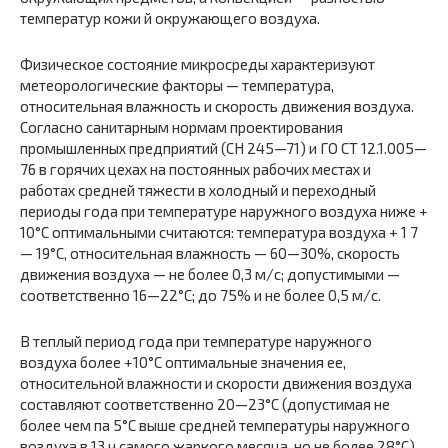
температур кожи й окружающего воздуха.
Физическое состояние микросреды характеризуют
метеорологические факторы — температура,
относительная влажность и скорость движения воздуха.
Согласно санитарным нормам проектирования
промышленных предприятий (СН 245—71) и ГО СТ 12.1.005—
76 в горячих цехах на постоянных рабочих местах и
работах средней тяжести в холодный и переходный
периоды года при температуре наружного воздуха ниже +
10°С оптимальными считаются: температура воздуха + 1 7
— 19°С, относительная влажность — 60—30%, скорость
движения воздуха — не более 0,3 м/с; допустимыми —
соответственно 16—22°С; до 75% и не более 0,5 м/с.
В теплый период года при температуре наружного
воздуха более +10°С оптимальные значения ее,
относительной влажности и скорости движения воздуха
составляют соответственно 20—23°С (допустимая не
более чем па 5°С выше средней температуры наружного
воздуха в 13 ч самого жаркого месяца, но не более 28°С),