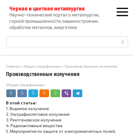
Перейти
Черная и цветная металлургия
к
Научно-технический портал о металлургии,
контенту
горной промышленности, машиностроении,
обработке металлов, энергетике.
Поиск:
Главная
»
Общие спецификации
»
Производственные излучения
Производственные излучения
Общие спецификации
В этой статье:
1.
Видимое излучение
2.
Ультрафиолетовое излучение
3.
Рентгеновское излучение
4.
Радиоактивные вещества
5.
Мероприятия по защите от электромагнитных полей,