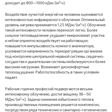
3
доходит до 800—1000 кДж/(м
·ч).
Воздействие лучистой энергий на человека оценивается
интенсивностью инфракрасного облучения. Оптимальный
3
уровень нагрева принимается 1,25 МДж/(м
·ч). Облучение
такой интенсивности человек переносит легко. Более
сильное тепловыделение ухудшает микроклимат участка
и неблагоприятно воздействует на работающих:
повышается импульсивность кожного анализатора,
усиливается напряженность терморегуляции организма
под контролем центральной нервной системы, сердечно-
сосудистая и дыхательная системы мобилизуются к более
высоким нагрузкам. Возникают дискомфортные
теплоощущения. Работоспособность в таких условиях
падает.
Рабочие горячих профессий подвергаются весьма
интенсивному облучению, достигающему 38—50
2
МДж/(м
·ч). Задача снижения избыточного тепла в
производственных помещениях решается комплексно,
посредством ряда технических и санитарно-гигиенических