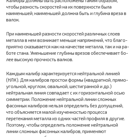
Калибры должны быть расположены таким образом,
чтобы разность скоростей на их поверхности была
наименьшей; наименьшей должна быть и глубина вреза в
валок.
При наименьшей разности скоростей различных слоев
металла в нем возникает меньше напряжений, что благо­
приятно сказывается как на качестве металла, так и на ра­
боте стана. Уменьшение глубины врезов обеспечивает бо­
лее высокую прочность валков.
Каждым калибр характеризуется нейтральной линией
(НЛК). Для калибров простои формы (квадратной, прямо­
угольной, круглом, овальной, шестигранной и др.)
нейтраль­ная линия совпадает с их горизонтальной осью
симметрии. Положение нейтральной линии сложных
фасонных калиб­ров нельзя определить без допущений,
что объясняется ма­лой изученностью процесса
перетекания металла из одних частей профиля в другие.
Поэтому, чтобы определить поло­жение нейтральной
линии сложных фасонных калибров, применяют