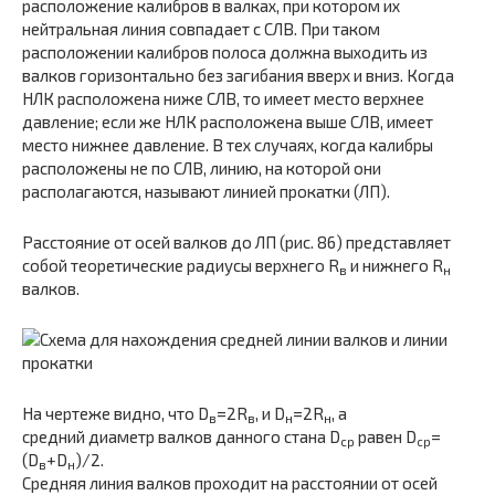
расположение калибров в валках, при котором их
нейтральная линия совпадает с СЛВ. При таком
расположении калибров полоса должна выходить из
валков горизонтально без загибания вверх и вниз. Когда
НЛК расположена ниже СЛВ, то имеет место верхнее
давление; если же НЛК расположена выше СЛВ, имеет
место нижнее давление. В тех случаях, когда ка­либры
расположены не по СЛВ, линию, на которой они
располагаются, называют линией прокатки (ЛП).
Расстояние от осей валков до ЛП (рис. 86) представля­ет
собой теоретические радиусы верхнего R
и нижнего R
в
н
валков.
На чертеже видно, что D
=2R
, и D
=2R
, а
в
в
н
н
средний диаметр валков данного стана D
равен D
=
ср
cр
(D
+D
)/2.
в
н
Средняя линия валков проходит на расстоянии от осей