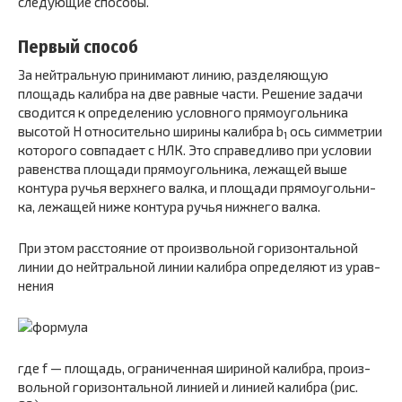
следующие способы.
Первый способ
За нейтральную принимают линию, раз­деляющую
площадь калибра на две равные части. Решение задачи
сводится к определению условного прямоугольника
высотой H относительно ширины калибра b
ось симмет­рии
1
которого совпадает с НЛК. Это справедливо при ус­ловии
равенства площади прямоугольника, лежащей выше
контура ручья верхнего валка, и площади прямоугольни­
ка, лежащей ниже контура ручья нижнего валка.
При этом расстояние от произвольной горизонтальной
линии до нейтральной линии калибра определяют из урав­
нения
где f — площадь, ограниченная шириной калибра, произ­
вольной горизонтальной линией и линией калибра (рис.