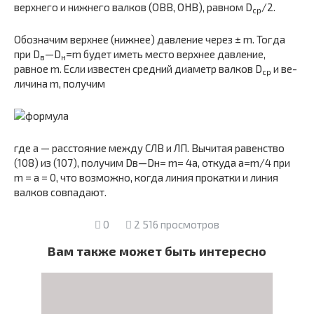
верх­него и нижнего валков (ОВВ, ОНВ), равном D
/2.
ср
Обозначим верхнее (нижнее) давление через ± m. Тог­да
при D
—D
=m будет иметь место верхнее давление,
в
н
равное m. Если известен средний диаметр валков D
и ве­
ср
личина m, получим
где a — расстояние между СЛВ и ЛП. Вычитая равенство
(108) из (107), получим Dв—Dн= m= 4a, откуда а=m/4 при
m = а = 0, что возможно, когда линия прокатки и линия
валков совпадают.
0
2 516 просмотров
Вам также может быть интересно