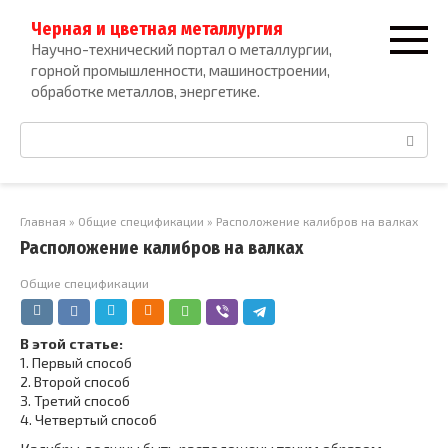
Перейти
Черная и цветная металлургия
к
Научно-технический портал о металлургии,
контенту
горной промышленности, машиностроении,
обработке металлов, энергетике.
Поиск:
Главная
»
Общие спецификации
»
Расположение калибров на валках
Расположение калибров на валках
Общие спецификации
В этой статье:
1.
Первый способ
2.
Второй способ
3.
Третий способ
4.
Четвертый способ