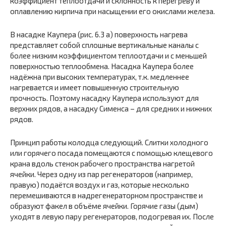
коэффициент теплоотдачи и склонность к перегреву и
оплавлению кирпича при насыщении его окислами железа.
В насадке Каупера (рис. 6.3 а) поверхность нагрева
представляет собой сплошные вертикальные каналы с
более низким коэффициентом теплоотдачи и с меньшей
поверхностью теплообмена. Насадка Каупера более
надёжна при высоких температурах, т.к. медленнее
нагревается и имеет повышенную строительную
прочность. Поэтому насадку Каупера используют для
верхних рядов, а насадку Сименса – для средних и нижних
рядов.
Принцип работы колодца следующий. Слитки холодного
или горячего посада помещаются с помощью клещевого
крана вдоль стенок рабочего пространства нагретой
ячейки. Через одну из пар регенераторов (например,
правую) подаётся воздух и газ, которые несколько
перемешиваются в надрегенераторном пространстве и
образуют факел в объёме ячейки. Горячие газы (дым)
уходят в левую пару регенераторов, подогревая их. После