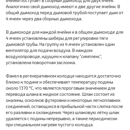
ячейки поступает в сборный дымоход для двух ячеек.
Аналогично свой дымоход имеют и две другие ячейки. В
общий дымоход перед дымовой трубой поступает дым от
4 ячеек через два сборных дымохода.
В дымоходе для каждой ячейки и в общем дымоходе для
4 ячеек установлены шиберы для регулировки тяги
дымовой трубы. На группу из 4 ячеек установлен один
вентилятор для подачи воздуха. В каждом
воздухопроводе, идущем к клапану “симплекс”,
установлена поворотная заслонка.
Факел в регенеративном колодце находится достаточно
близко к подине и обеспечивает температуру подины
около 1370 °С, что является пороговым значением для
перевода шлака в жидкое состояние. Шлак состоит из
окалины, осколков футеровки и некоторых легкоплавких
соединений, остающихся в прибыльной части слитка после
его разливки и охлаждения. Через шлаковую лётку шлак
удаляется с подины непрерывно, а также периодически
при специальном нагреве пустого колодца.