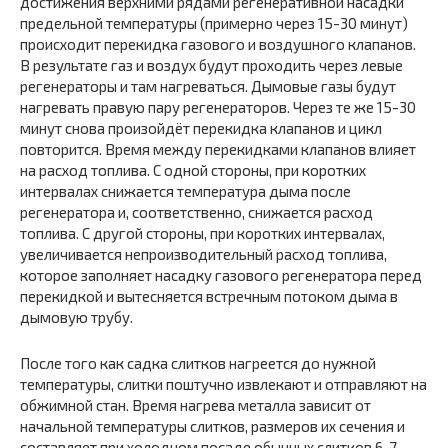
достижения верхними рядами регенеративной насадки
предельной температуры (примерно через 15-30 минут)
происходит перекидка газового и воздушного клапанов.
В результате газ и воздух будут проходить через левые
регенераторы и там нагреваться. Дымовые газы будут
нагревать правую пару регенераторов. Через те же 15-30
минут снова произойдёт перекидка клапанов и цикл
повторится. Время между перекидками клапанов влияет
на расход топлива. С одной стороны, при коротких
интервалах снижается температура дыма после
регенератора и, соответственно, снижается расход
топлива. С другой стороны, при коротких интервалах,
увеличивается непроизводительный расход топлива,
которое заполняет насадку газового регенератора перед
перекидкой и вытесняется встречным потоком дыма в
дымовую трубу.
После того как садка слитков нагреется до нужной
температуры, слитки поштучно извлекают и отправляют на
обжимной стан. Время нагрева металла зависит от
начальной температуры слитков, размеров их сечения и
составляет при холодном посаде обычных слитков 6-7