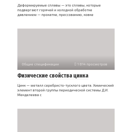
Деформируемые сплавы — это сплавы, которые
подвергают горячей и холодной обработке
давлением — прокатке, прессованию, ковке
Общие спецификации
1 814 просмотров
Физические свойства цинка
Цинк — металл серебристо-тусклого цвета. Химический
элемент второй группы периодической системы Д.И.
Менделеева с