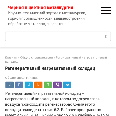
Перейти
Черная и цветная металлургия
к
Научно-технический портал о металлургии,
контенту
горной промышленности, машиностроении,
обработке металлов, энергетике.
Поиск:
Главная
»
Общие спецификации
»
Регенеративный нагревательный
колодец
Регенеративный нагревательный колодец
Общие спецификации
Регенеративный нагревательный колодец –
нагревательный колодец, в котором подогрев газа и
воздуха происходит в регенераторах. Схема этого
колодца приведена на рис. 6.2. Рабочее пространство
имеет длину 3-6 м, ширину – около 2 м и глубину – 3-3,5 м.