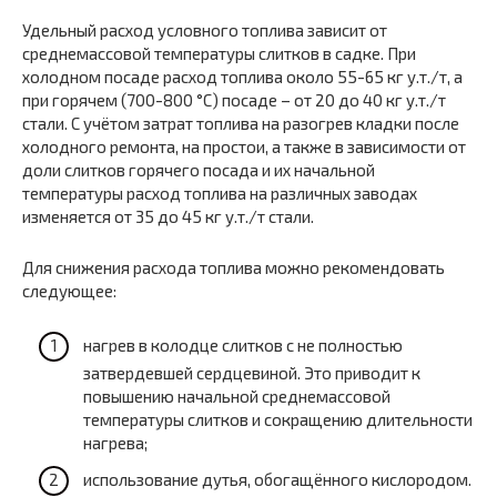
Удельный расход условного топлива зависит от
среднемассовой температуры слитков в садке. При
холодном посаде расход топлива около 55-65 кг у.т./т, а
при горячем (700-800 °С) посаде – от 20 до 40 кг у.т./т
стали. С учётом затрат топлива на разогрев кладки после
холодного ремонта, на простои, а также в зависимости от
доли слитков горячего посада и их начальной
температуры расход топлива на различных заводах
изменяется от 35 до 45 кг у.т./т стали.
Для снижения расхода топлива можно рекомендовать
следующее:
нагрев в колодце слитков с не полностью
затвердевшей сердцевиной. Это приводит к
повышению начальной среднемассовой
температуры слитков и сокращению длительности
нагрева;
использование дутья, обогащённого кислородом.