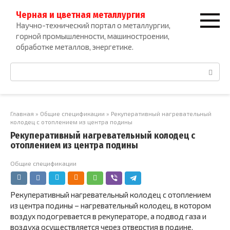
Перейти
Черная и цветная металлургия
к
Научно-технический портал о металлургии,
контенту
горной промышленности, машиностроении,
обработке металлов, энергетике.
Поиск:
Главная
»
Общие спецификации
»
Рекуперативный нагревательный
колодец с отоплением из центра подины
Рекуперативный нагревательный колодец с
отоплением из центра подины
Общие спецификации
Рекуперативный нагревательный колодец с отоплением
из центра подины – нагревательный колодец, в котором
воздух подогревается в рекуператоре, а подвод газа и
воздуха осуществляется через отверстия в подине.