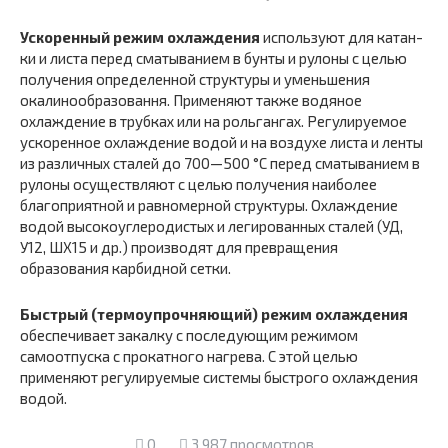
Ускоренный режим охлаждения
используют для катан­
ки и листа перед сматыванием в бунты и рулоны с целью
получения определенной структуры и уменьшения
окалинообразовання. Применяют также водяное
охлаждение в трубках или на рольгангах. Регулируемое
ускоренное охлаждение водой и на воздухе листа и ленты
из различ­ных сталей до 700—500 °С перед сматыванием в
рулоны осуществляют с целью получения наиболее
благоприятной и равномерной структуры. Охлаждение
водой высокоуглеродистых и легированных сталей (УД,
У12, ШХ15 и др.) производят для превращения
образования карбидной сетки.
Быстрый (термоупрочняющий) режим охлаждения
обеспечивает закалку с последующим режимом
самоотпуска с прокатного нагрева. С этой целью
применяют регули­руемые системы быстрого охлаждения
водой.
0
3 987 просмотров