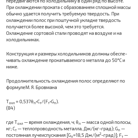
передвигаются по холодильнику в один ряд по высоте.
При охлаждении про­ката с образованием сплошной массы
обычно удается получитъ требуемую твердость. При
охлаждении полос при поштучной укладке твердость
получается более высокой, чем это требуется.
Охлаждение сортовой стали проводят на воздухе и на
холодильниках.
Конструкция и размеры холодильников должны обеспе­
чивать охлаждение прокатываемого металла до 50°С и
ниже.
Продолжительность охлаждения полос определяют по
формулеМ. Я. Бровмана
T
= 0,537θ
•С
/(F
•G
).
охл
п
т
т
п
(84)
где Т
— время охлаждения, ч; θ
— масса одной поло­сы,
охл
п
кг; С
— теплопроводность металла, Дж/(кг-град); G
—
т
п
2
постоянная лучеиспускания [G
=18,5 Дж/(м
-град)]; F
—
п
т