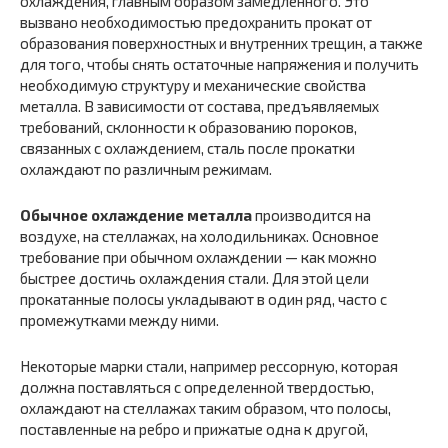
охлаждения, главным образом замедленного. Это
вызвано необходимо­стью предохранить прокат от
образования поверхностных и внутренних трещин, а также
для того, чтобы снять оста­точные напряжения и получить
необходимую структуру и механические свойства
металла. В зависимости от состава, предъявляемых
требований, склонности к образованию по­роков,
связанных с охлаждением, сталь после прокатки
охлаждают по различным режимам.
Обычное охлаждение металла
производится на
воздухе, на стеллажах, на холодильниках. Основное
требование при обычном охлаждении — как можно
быстрее достичь охлаж­дения стали. Для этой цели
прокатанные полосы уклады­вают в один ряд, часто с
промежутками между ними.
Некоторые марки стали, например рессорную, которая
должна поставляться с определенной твердостью,
охлажда­ют на стеллажах таким образом, что полосы,
поставлен­ные на ребро и прижатые одна к другой,