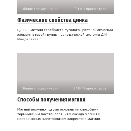
Общие спецификации
1 811 просмотров
Физические свойства цинка
Цинк — металл серебристо-тусклого цвета. Химический
элемент второй группы периодической системы Д.И.
Менделеева с
Общие спецификации
1 844 просмотров
Способы получения магния
Магний получают двумя основными способами:
термическим восстановлением оксида магния и
непрерывным электролизом хлористого магния.