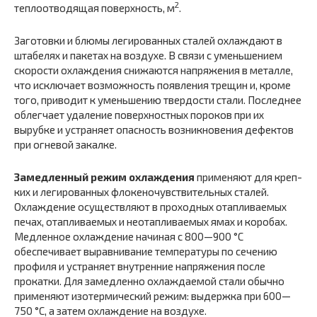
2
теплоотводящая поверхность, м
.
Заготовки и блюмы легированных сталей охлаждают в
штабелях и пакетах на воздухе. В связи с уменьшением
скорости охлаждения снижаются напряжения в металле,
что исключает возможность появления трещин и, кроме
то­го, приводит к уменьшению твердости стали. Последнее
об­легчает удаление поверхностных пороков при их
вырубке и устраняет опасность возникновения дефектов
при огневой закалке.
Замедленный режим охлаждения
применяют для креп­
ких и легированных флокеночувствительных сталей.
Охлаж­дение осуществляют в проходных отапливаемых
печах, отапливаемых и неотапливаемых ямах и коробах.
Медлен­ное охлаждение начиная с 800—900 °С
обеспечивает вы­равнивание температуры по сечению
профиля и устраняет внутренние напряжения после
прокатки. Для замедленно охлаждаемой стали обычно
применяют изотермический ре­жим: выдержка при 600—
750 °С, а затем охлаждение на воздухе.