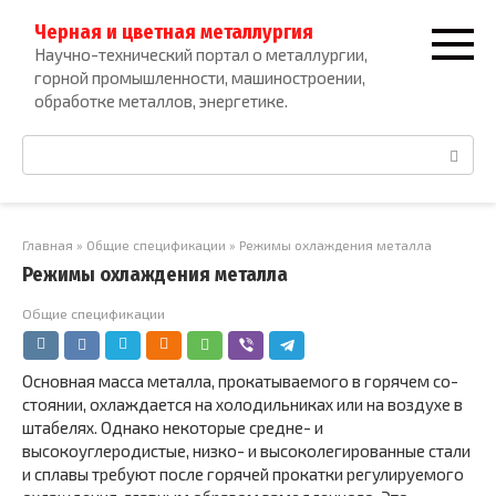
Перейти
Черная и цветная металлургия
к
Научно-технический портал о металлургии,
контенту
горной промышленности, машиностроении,
обработке металлов, энергетике.
Поиск:
Главная
»
Общие спецификации
»
Режимы охлаждения металла
Режимы охлаждения металла
Общие спецификации
Основная масса металла, прокатываемого в горячем со­
стоянии, охлаждается на холодильниках или на воздухе в
штабелях. Однако некоторые средне- и
высокоуглеродистые, низко- и высоколегированные стали
и сплавы требу­ют после горячей прокатки регулируемого