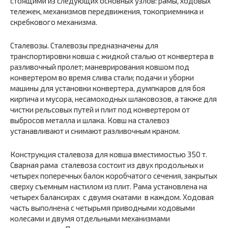
стоящими из следующих основных узлов: рамы, ходовых
тележек, механизмов передвижения, токоприемника и
скребкового механиз­ма.
Сталевозы. Сталевозы предназначены для
транспортировки ковша с жидкой сталью от конвертера в
разливочный пролет; маневрирова­ния ковшом под
конвертером во время слива стали; подачи и уборки
машины для установки конвертера, думпкаров для боя
кирпича и мусора, несамоходных шлаковозов, а также для
чистки рельсовых путей и плит под конвертером от
выбросов металла и шлака. Ковш на сталевоз
устанавливают и снимают разливочным краном.
Конструкция сталевоза для ковша вмес­тимостью 350 т.
Сварная рама сталевоза состоит из двух продоль­ных и
четырех поперечных балок коробчатого сечения, закрытых
свер­ху съемным настилом из плит. Рама установлена на
четырех баланси­рах с двумя скатами в каждом. Ходовая
часть выполнена с че­тырьмя приводными ходовыми
колесами и двумя отдельными механизмами