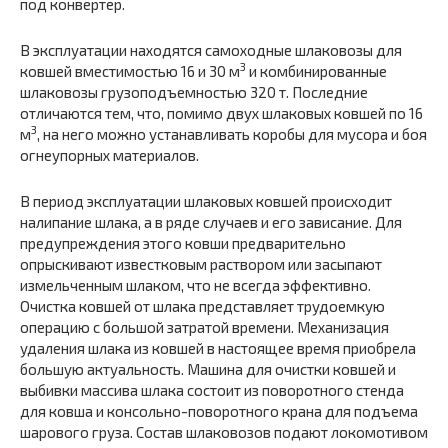
под конвертер.
В эксплуатации находятся самоходные шлаковозы для
3
ковшей вместимостью 16 и 30 м
и комбинированные
шлаковозы грузоподъем­ностью 320 т. Последние
отличаются тем, что, помимо двух шлаковых ковшей по 16
3
м
, на него можно устанавливать коробы для мусора и боя
огнеупорных материалов.
В период эксплуатации шлаковых ковшей происходит
налипание шлака, а в ряде случаев и его зависание. Для
предупреждения этого ковши предварительно
опрыскивают известковым раствором или за­сыпают
измельченным шлаком, что не всегда эффективно.
Очистка ковшей от шлака представляет трудоемкую
операцию с большой за­тратой времени. Механизация
удаления шлака из ковшей в настоящее время приобрела
большую актуальность. Машина для очистки ков­шей и
выбивки массива шлака состоит из поворотного стенда
для ков­ша и консольно-поворотного крана для подъема
шарового груза. Состав шлаковозов подают локомотивом