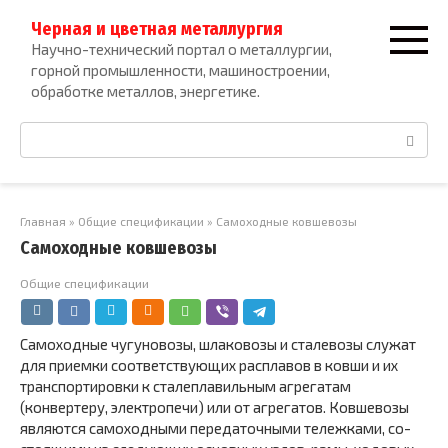
Перейти
Черная и цветная металлургия
к
Научно-технический портал о металлургии,
контенту
горной промышленности, машиностроении,
обработке металлов, энергетике.
Поиск:
Главная
»
Общие спецификации
»
Самоходные ковшевозы
Самоходные ковшевозы
Общие спецификации
Самоходные чугуновозы, шлаковозы и сталевозы служат
для приемки соответствующих расплавов в ковши и их
транспортировки к стале­плавильным агрегатам
(конвертеру, электропечи) или от агрегатов. Ковшевозы
являются самоходными передаточными тележками, со­