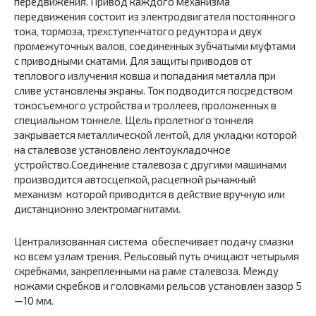
передвижения. Привод каждого механизма
передвижения состоит из электродвигателя постоянного
тока, тормоза, трехступен­чатого редуктора и двух
промежуточных валов, соединенных зуб­чатыми муфтами
с приводными скатами. Для защиты приводов от
теплового излучения ковша и попадания металла при
сливе установле­ны экраны. Ток подводится посредством
токосъемного устройства и троллеев, проложенных в
специальном тоннеле. Щель пролетного тоннеля
закрывается металлической лентой, для укладки которой
на сталевозе установлено лентоукладочное
устройство.Соединение сталевоза с другими машинами
производится автосцепкой, расцепной рычажный
механизм которой приводится в действие вручную или
дистанционно электромагнитами.
Централизованная система обеспечивает подачу смазки
ко всем узлам трения. Рельсовый путь очищают четырьмя
скребками, за­крепленными на раме сталевоза. Между
ножами скребков и головками рельсов установлен зазор 5
—10 мм.