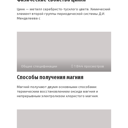
Цинк — металл серебристо-тусклого цвета. Химический
элемент второй группы периодической системы Д.И.
Менделеева с
Общие спецификации
1 844 просмотров
Способы получения магния
Магний получают двумя основными способами:
термическим восстановлением оксида магния и
непрерывным электролизом хлористого магния.