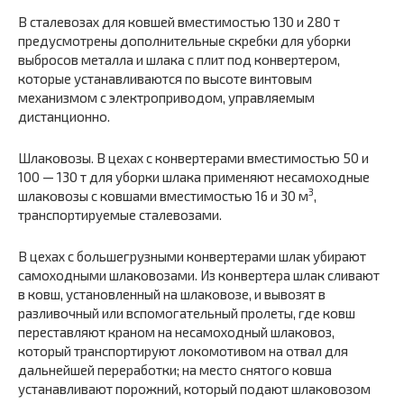
В сталевозах для ковшей вместимостью 130 и 280 т
предусмотрены дополнительные скребки для уборки
выбросов металла и шлака с плит под конвертером,
которые устанавливаются по высоте винтовым
механизмом с электроприводом, управляемым
дистанционно.
Шлаковозы. В цехах с конвертерами вместимостью 50 и
100 — 130 т для уборки шлака применяют несамоходные
3
шлаковозы с ковшами вместимостью 16 и 30 м
,
транспортируемые сталевозами.
В цехах с большегрузными конвертерами шлак убирают
само­ходными шлаковозами. Из конвертера шлак сливают
в ковш, уста­новленный на шлаковозе, и вывозят в
разливочный или вспомога­тельный пролеты, где ковш
переставляют краном на несамоходный шлаковоз,
который транспортируют локомотивом на отвал для
даль­нейшей переработки; на место снятого ковша
устанавливают порож­ний, который подают шлаковозом