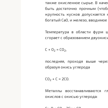
также окисленное сырье. В каче
быть достаточно прочным (что
крупность кусков допускается 
богатый СаО, и железо, вводимое
Температура в области фурм ш
сгорает с образованием двуокис
C + O
= CO
,
2
2
последняя, проходя выше чере
образуя окись углерода
CO
+ C = 2CO.
2
Металлы восстанавливаются г
окислов с окисью углерода: