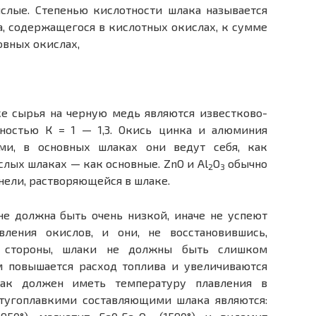
слые. Степенью кислотности шлака называется
, содержащегося в кислотных окислах, к сумме
овных окислах,
е сырья на черную медь являются известково-
ностью К = 1 — 1,3. Окись цинка и алюминия
ми, в основных шлаках они ведут себя, как
слых шлаках — как основные. ZnO и Al
O
обычно
2
3
нели, растворяющейся в шлаке.
не должна быть очень низкой, иначе не успеют
вления окислов, и они, не восстановившись,
 стороны, шлаки не должны быть слишком
м повышается расход топлива и увеличиваются
лак должен иметь температуру плавления в
 тугоплавкими составляющими шлака являются: