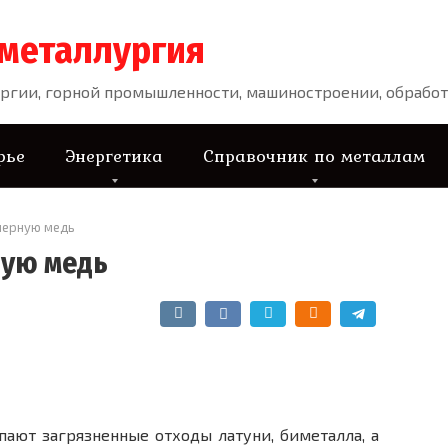
 металлургия
ргии, горной промышленности, машиностроении, обработ
рье
Энергетика
Справочник по металлам
черную медь
ную медь
пают загрязненные отходы латуни, биметалла, а