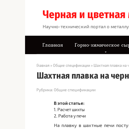
Перейти
к
Черная и цветная
контенту
Научно-технический портал о металлу
Главная
Горно-химическое сы
Главная
»
Общие спецификации
»
Шахтная плавка на 
Шахтная плавка на чер
Рубрика:
Общие спецификации
В этой статье:
1.
Расчет шихты
2.
Работа у печи
На плавку в шахтные печи посту