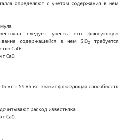
талла определяют с учетом содержания в нем
звестняка следует учесть его флюсующую
зывание содержащейся в нем SiO
требуется
2
тво СаО:
кг СаО
,15 кг = 54,85 кг, значит флюсующая способность
дсчитывают расход известняка:
кг СаО,