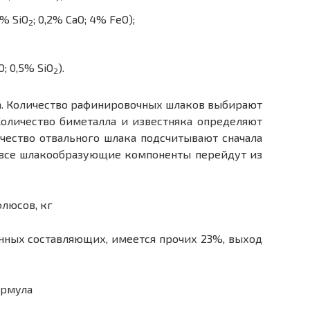
% SiO
; 0,2% CaO; 4% FeO);
2
; 0,5% SiO
).
2
ата. Количество рафинировочных шлаков выбирают
Количество биметалла и известняка определяют
ичество отвального шлака подсчитывают сначала
о все шлакообразующие компоненты перейдут из
нных составляющих, имеется прочих 23%, выход