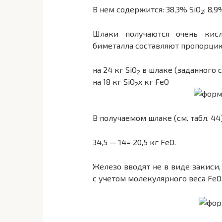
В нем содержится: 38,3% SiO
; 8,
2
Шлаки получаются очень кисл
биметалла составляют пропорци
на 24 кг SiO
в шлаке (заданного с
2
на 18 кг SiO
х
кг FeO
2
В получаемом шлаке (см. табл. 44
34,5 — 14= 20,5 кг FeO.
Железо вводят не в виде закиси,
с учетом молекулярного веса FeO, 