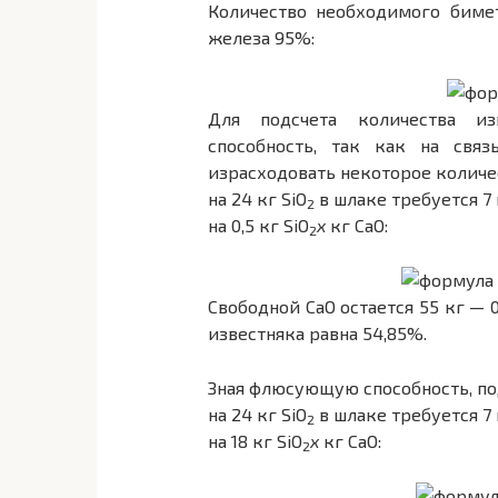
Количество необходимого биме
железа 95%:
Для подсчета количества и
способность, так как на свя
израсходовать некоторое количес
на 24 кг SiO
в шлаке требуется 7 
2
на 0,5 кг SiO
х
кг СаО:
2
Свободной СаО остается 55 кг — 0
известняка равна 54,85%.
Зная флюсующую способность, по
на 24 кг SiO
в шлаке требуется 7 
2
на 18 кг SiO
х
кг СаО:
2