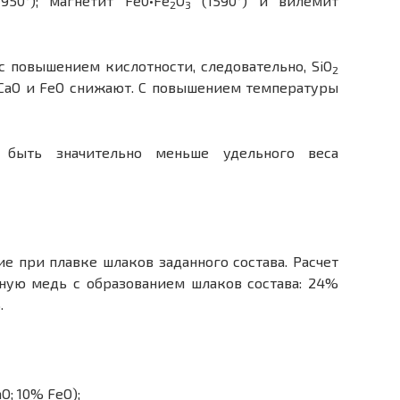
950°); магнетит Fe0•Fe
O
(1590°) и вилемит
2
3
с повышением кислотности, следовательно, SiO
2
 СаО и FeO снижают. С повышением температуры
быть значительно меньше удельного веса
е при плавке шлаков заданного состава. Расчет
ную медь с образованием шлаков состава: 24%
.
aO; 10% FeO);