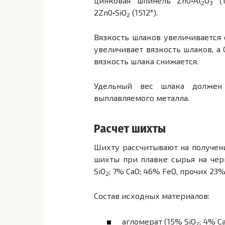
цинковая шпинель Zn0•Al
O
(1
2
3
2Zn0•SiO
(1512°).
2
Вязкость шлаков увеличивается 
увеличивает вязкость шлаков, а
вязкость шлака снижается.
Удельный вес шлака должен 
выплавляемого металла.
Расчет шихты
Шихту рассчитывают на получени
шихты при плавке сырья на чер
SiO
; 7% CaO; 46% FeO, прочих 23%
2
Состав исходных материалов:
агломерат (15% SiO
; 4% C
2