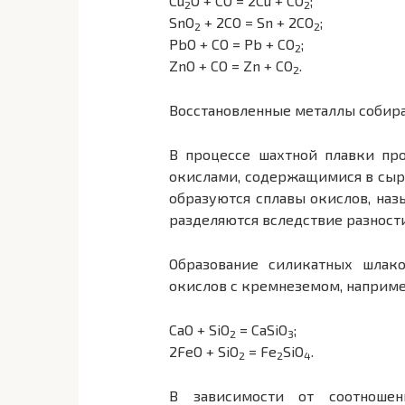
Cu
O + CO = 2Cu + CO
;
2
2
SnO
+ 2CO = Sn + 2СO
;
2
2
PbO + СО = Pb + CO
;
2
ZnO + СО = Zn + CO
.
2
Восстановленные металлы собира
В процессе шахтной плавки пр
окислами, содержащимися в сырье
образуются сплавы окислов, наз
разделяются вследствие разност
Образование силикатных шлак
окислов с кремнеземом, наприм
CaO + SiO
= CaSiO
;
2
3
2FeO + SiO
= Fe
SiO
.
2
2
4
В зависимости от соотноше