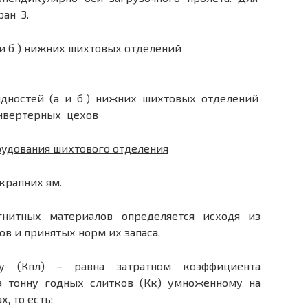
ан 3.
идностей (а и б ) нижних шихтовых отделений
нвертерных цехов
рудования шихтового отделения
крапних ям.
нитных материалов определяется исходя из
ов и принятых норм их запаса.
у (Кпл) – равна затратном коэффициента
а тонну годных слитков (Кк) умноженному на
, то есть: