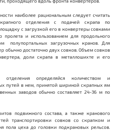
ти, проходящего вдоль фронта конвертеров.
ности наиболее рациональным следует считать
скрапного отделения с подачей скрапа по
лощадку с загрузкой его в конвертеры совками
о пролета и использованием для продольного
ом полупортальных загрузочных кранов. Для
ер обычно достаточно двух совков. Объем совков
нвертера, доли скрапа в металлошихте и его
отделения определяйся количеством и
х путей в нем, принятой шириной скрапных ям
венных заводов обычно составляет 24-36 м по
ритов подвижного состава, а также кранового
утей транспортировки совков со скрапком и
ня пола цеха до головки подкрановых рельсов.