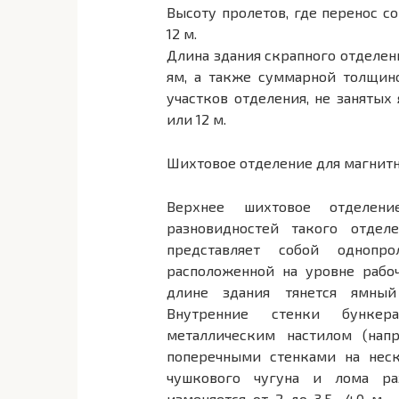
Высоту пролетов, где перенос с
12 м.
Длина здания скрапного отделен
ям, а также суммарной толщин
участков отделения, не занятых
или 12 м.
Шихтовое отделение для магнитн
Верхнее шихтовое отделен
разновидностей такого отдел
представляет собой однопр
расположенной на уровне рабо
длине здания тянется ямный
Внутренние стенки бунк
металлическим настилом (напр
поперечными стенками на неск
чушкового чугуна и лома раз
изменяется от 2 до 3,5—4,0 м.