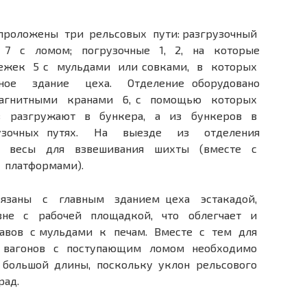
 проложены три рельсовых пути: разгрузочный
 7 с ломом; погрузочные 1, 2, на которые
лежек 5 с мульдами или совками, в которых
ное здание цеха. Отделение оборудовано
агнитными кранами 6, с помощью которых
 разгружают в бункера, а из бункеров в
узочных путях. На выезде из отделения
е весы для взвешивания шихты (вместе с
 платформами).
вязаны с главным зданием цеха эстакадой,
вне с рабочей площадкой, что облегчает и
тавов с мульдами к печам. Вместе с тем для
я вагонов с поступающим ломом необходимо
 большой длины, поскольку уклон рельсового
рад.