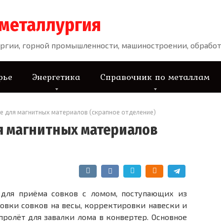
 металлургия
ргии, горной промышленности, машиностроении, обработ
рье
Энергетика
Справочник по металлам
е для магнитных материалов (скрапное отделение)
я магнитных материалов
 для приёма совков с ломом, поступающих из
новки совков на весы, коррек­тировки навески и
пролёт для завалки лома в конвертер. Ос­новное