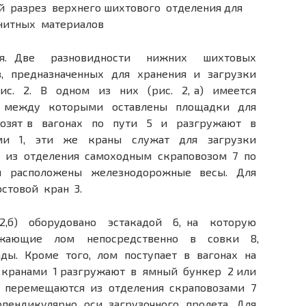
й разрез верхнего шихтового отделения для
нитных материалов
я. Две разновидности нижних шихтовых
, предназначенных для хранения и загрузки
ис. 2. В одном из них (рис. 2, а) имеется
, между которыми оставлены площадки для
возят в вагонах по пути 5 и разгружают в
ми 1, эти же краны служат для загрузки
т из отделения самоходным скраповозом 7 по
ом расположены железнодорожные весы. Для
стовой кран 3.
2,б) оборудовано эстакадой 6, на которую
ужающие лом непосредственно в совки 8,
ады. Кроме того, лом поступает в вагонах на
и кранами 1 разгружают в ямный бункер 2 или
и перемещаются из отделения скраповозами 7
рпендикулярно оси загрузочного пролета. Для