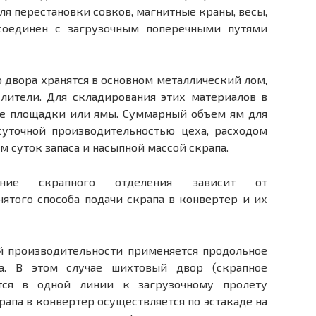
я пере­становки совков, магнитные краны, весы,
соединён с загрузоч­ным поперечными путями
 двора хранятся в основном металлический лом,
слители. Для складирования этих материалов в
ие площадки или ямы. Суммарный объем ям для
суточной производительностью цеха, расходом
ом суток запаса и насыпной массой скрапа.
ание скрапного отделения зависит от
ятого способа подачи скрапа в конвертер и их
й производительности применяется продольное
а. В этом случае шихтовый двор (скрапное
ется в одной линии к загрузочному пролету
крапа в конвертер осуществляется по эстакаде на