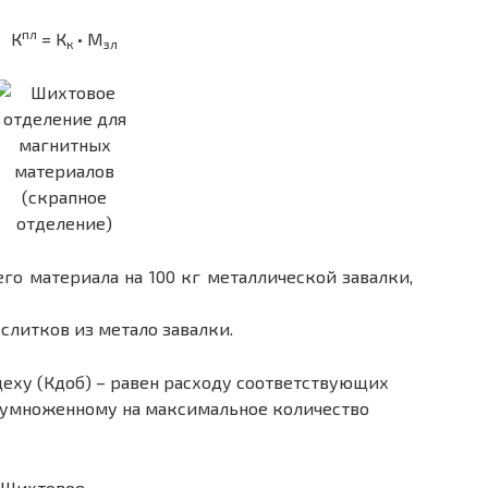
пл
К
= К
• М
к
зл
о материала на 100 кг металлической завалки,
слитков из метало завалки.
цеху (Кдоб) – равен расходу соответствующих
) умноженному на максимальное количество