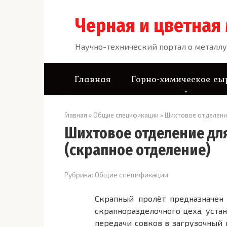
Перейти
к
Черная и цветная
контенту
Научно-технический портал о металлу
Главная
Горно-химическое сы
Главная
»
Общие спецификации
»
Шихтовое отделени
Шихтовое отделение дл
(скрапное отделение)
Рубрика:
Общие спецификации
Скрапный пролёт предназначен
скрапноразделочного цеха, уста
передачи совков в загрузоч­ный 