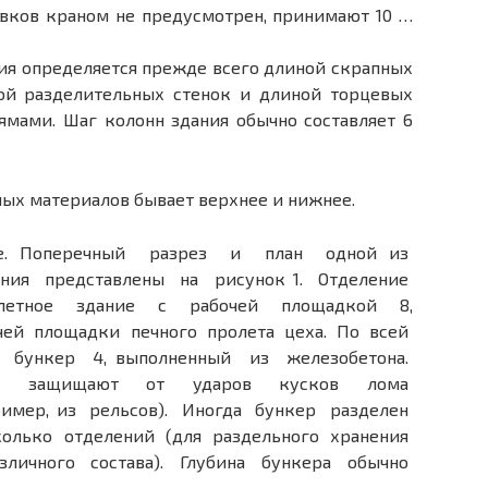
овков краном не предусмотрен, принимают 10 …
ия определяется прежде всего длиной скрапных
ой разделительных стенок и длиной торцевых
 ямами. Шаг колонн здания обычно составляет 6
ых материалов бывает верхнее и нижнее.
ие. Поперечный разрез и план одной из
ения представлены на рисунок 1. Отделение
олетное здание с рабочей площадкой 8,
чей площадки печного пролета цеха. По всей
 бункер 4, выполненный из железобетона.
ера защищают от ударов кусков лома
имер, из рельсов). Иногда бункер разделен
олько отделений (для раздельного хранения
личного состава). Глубина бункера обычно