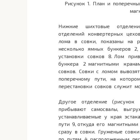
Рисунок 1. План и поперечны
маг
Нижние шихтовые отделени
отделений конвертерных цехов
лома в совки, показаны на р
несколько ямных бункеров 2
установки совков 8. Лом при
бункера 2 магнитными крана
совков. Совки с ломом вывозя
поперечному пути, на котор
перестановки совков служит мо
Другое отделение (рисунок 
прибывают самосвалы, выгр
устанавливаемые у края эстак
пути 9, откуда его магнитным
сразу в совки. Груженые совк
по путям 4, расположенным пе