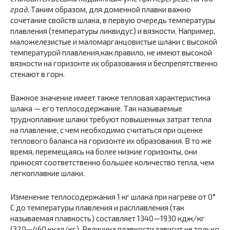
град
. Таким образом, для доменной плавки важно
сочетание свойств шлака, в первую очередь температуры
плавления (темпе­ратуры ликвидус) и вязкости. Например,
маложелезистые и мало­марганцовистые шлаки с высокой
температурой плавления,как правило, не имеют высокой
вязкости на горизонте их образования и беспрепятственно
стекают в горн.
Важное значение имеет также тепловая характеристика
шлака — его теплосодержание. Так называемые
трудноплавкие шлаки требуют повышенных затрат тепла
на плавление, с чем необходимо считаться при оценке
теплового баланса на горизонте их образования. В то же
время, перемещаясь на более низкие горизонты, они
приносят соответственно большее количество тепла, чем
легкоплавкие шлаки.
Изменение теплосодержания 1 кг шлака при нагреве от 0°
С до температуры плавления и расплавления (так
называемая плав­кость) составляет 1340—1930 кдж/кг
(320—460 ккал/кг). Величина плавкости зависит не только