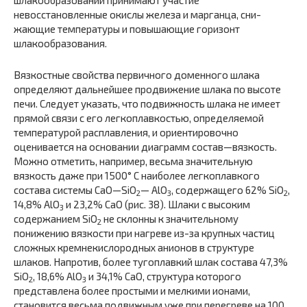
шлакообразовании прини­мают участие
невосстановленные окислы железа и марганца, сни­
жающие температуры и повышающие горизонт
шлакообразования.
Вязкостные свойства первичного доменного шлака
определяют дальнейшее продвижение шлака по высоте
печи. Следует указать, что подвижность шлака не имеет
прямой связи с его легкоплавкостью, определяемой
температурой расплавления, и ориентиро­вочно
оценивается на основании диаграмм состав—вязкость.
Можно отметить, например, весьма значительную
вязкость даже при 1500° С наиболее легкоплавкого
состава системы СаО—SiO
— AlO
, содержащего 62% SiO
,
2
3
2
14,8% AlO
и 23,2% СаО (рис. 38). Шлаки с высоким
3
содержанием SiO
не склонны к значительному
2
понижению вязкости при нагреве из-за крупных частиц
сложных кремнекислородных анионов в структуре
шлаков. Напротив, более тугоплавкий шлак состава 47,3%
SiO
, 18,6% AlO
и 34,1% СаО, структура которого
2
3
представлена более простыми и мелкими ионами,
становится весьма подвижным уже при перегреве на 100