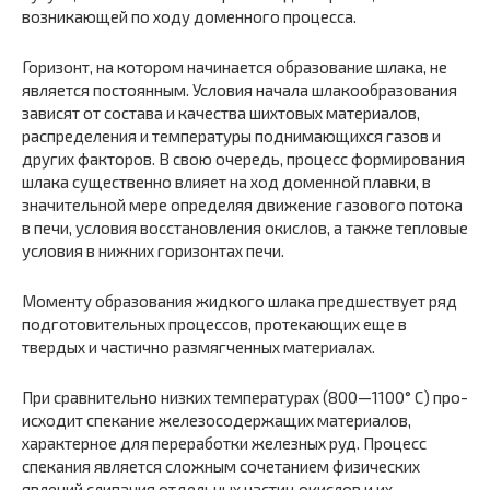
возникающей по ходу доменного процесса.
Горизонт, на котором начинается образование шлака, не
яв­ляется постоянным. Условия начала шлакообразования
зависят от состава и качества шихтовых материалов,
распределения и температуры поднимающихся газов и
других факторов. В свою оче­редь, процесс формирования
шлака существенно влияет на ход доменной плавки, в
значительной мере определяя движение газо­вого потока
в печи, условия восстановления окислов, а также тепловые
условия в нижних горизонтах печи.
Моменту образования жидкого шлака предшествует ряд
под­готовительных процессов, протекающих еще в
твердых и частично размягченных материалах.
При сравнительно низких температурах (800—1100° С) про­
исходит спекание железосодержащих материалов,
характерное для переработки железных руд. Процесс
спекания является слож­ным сочетанием физических
явлений слипания отдельных частиц окислов и их