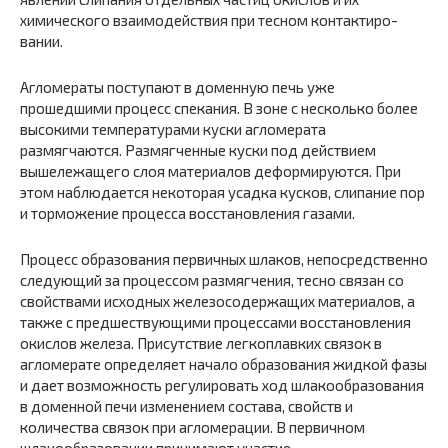
химического взаимодействия при тесном контактиро­
вании.
Агломераты поступают в доменную печь уже
прошедшими про­цесс спекания. В зоне с несколько более
высокими температурами куски агломерата
размягчаются. Размягченные куски под действием
вышележащего слоя материалов деформируются. При
этом наблюдается некоторая усадка кусков, слипание пор
и тор­можение процесса восстановления газами.
Процесс образования первичных шлаков, непосредственно
сле­дующий за процессом размягчения, тесно связан со
свойствами исходных железосодержащих материалов, а
также с предшеству­ющими процессами восстановления
окислов железа. Присутствие легкоплавких связок в
агломерате определяет начало образования жидкой фазы
и дает возможность регулировать ход шлакообразо­вания
в доменной печи изменением состава, свойств и
количества связок при агломерации. В первичном