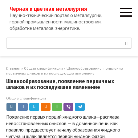
Перейти
Черная и цветная металлургия
к
Научно-технический портал о металлургии,
контенту
горной промышленности, машиностроении,
обработке металлов, энергетике.
Поиск:
Главная
»
Общие спецификации
»
Шлакообразование, появление
первичных шлаков и их последующее изменение
Шлакообразование, появление первичных
шлаков и их последующее изменение
Общие спецификации
Появление первых порций жидкого шлака—расплава
невосста­новленных окислов — в доменной печи, как
правило, предше­ствует началу образования жидкого
чугуна, и шлак является пер­вой жидкой фазой,