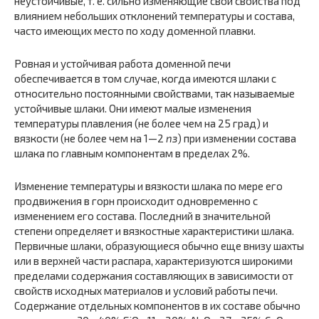
неустойчивые, т. е. сильно изменяющие свои свойства под
влиянием небольших от­клонений температуры и состава,
часто имеющих место по ходу доменной плавки.
Ровная и устойчивая работа доменной печи
обеспечивается в том случае, когда имеются шлаки с
относительно постоянными свойствами, так называемые
устойчивые шлаки. Они имеют малые изменения
температуры плавления (не более чем на 25 град) и
вязкости (не более чем на 1—2
пз
) при изменении состава
шлака по главным компонентам в пределах 2%.
Изменение температуры и вязкости шлака по мере его
про­движения в горн происходит одновременно с
изменением его со­става. Последний в значительной
степени определяет и вязкостные характеристики шлака.
Первичные шлаки, образующиеся обычно еще внизу шахты
или в верхней части распара, характеризуются широкими
пределами содержания составляющих в зависимости от
свойств исходных материалов и условий работы печи.
Содержа­ние отдельных компонентов в их составе обычно