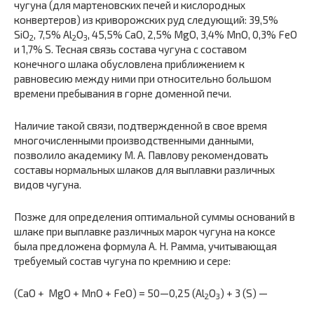
чугуна (для мартеновских печей и кислородных
конвертеров) из криво­рожских руд следующий: 39,5%
SiO
, 7,5% Al
O
, 45,5% СаО, 2,5% MgO, 3,4% MnО, 0,3% FeO
2
2
3
и 1,7% S. Тесная связь состава чугуна с составом
конечного шлака обусловлена приближением к
равновесию между ними при относительно большом
времени пребывания в горне доменной печи.
Наличие такой связи, подтвержденной в свое время
многочис­ленными производственными данными,
позволило академику М. А. Павлову рекомендовать
составы нормальных шлаков для выплавки различных
видов чугуна.
Позже для определения оптимальной суммы оснований в
шлаке при выплавке различных марок чугуна на коксе
была предложена формула А. Н. Рамма, учитывающая
требуемый состав чугуна по кремнию и сере:
(СаО + MgO + МnО + FеО) = 50—0,25 (Al
O
) + 3 (S) —
2
3