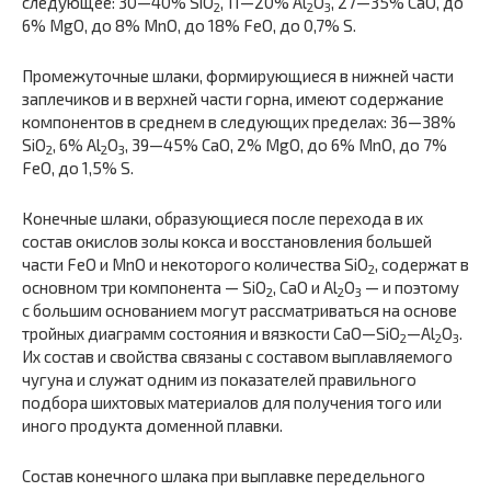
следующее: 30—40% SiO
, 11—20% Al
O
, 27—35% СаО, до
2
2
3
6% MgO, до 8% MnО, до 18% FeO, до 0,7% S.
Промежуточные шлаки, формирующиеся в нижней части
заплечиков и в верхней части горна, имеют содержание
компонентов в среднем в следующих пределах: 36—38%
SiO
, 6% Al
O
, 39—45% СаО, 2% MgO, до 6% MnО, до 7%
2
2
3
FeO, до 1,5% S.
Конечные шлаки, образующиеся после перехода в их
состав окислов золы кокса и восстановления большей
части FeO и MnО и некоторого количества SiO
, содержат в
2
основном три компо­нента — SiO
, СаО и Al
O
— и поэтому
2
2
3
с большим основанием могут рассматриваться на основе
тройных диаграмм состояния и вязкости СаО—SiO
—Al
O
.
2
2
3
Их состав и свойства связаны с со­ставом выплавляемого
чугуна и служат одним из показателей правильного
подбора шихтовых материалов для получения того или
иного продукта доменной плавки.
Состав конечного шлака при выплавке передельного