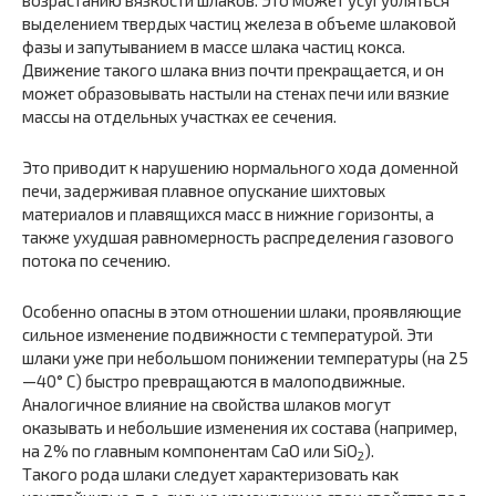
возрастанию вязкости шлаков. Это может усугубляться
выделением твердых частиц железа в объеме шлаковой
фазы и за­путыванием в массе шлака частиц кокса.
Движение такого шлака вниз почти прекращается, и он
может образовывать настыли на стенах печи или вязкие
массы на отдельных участках ее се­чения.
Это приводит к нарушению нормального хода доменной
печи, задерживая плавное опускание шихтовых
материалов и плавящихся масс в нижние горизонты, а
также ухудшая равномерность рас­пределения газового
потока по сечению.
Особенно опасны в этом отношении шлаки, проявляющие
сильное изменение подвижности с температурой. Эти
шлаки уже при небольшом понижении температуры (на 25
—40° С) быстро превращаются в малоподвижные.
Аналогичное влияние на свойства шлаков могут
оказывать и небольшие изменения их состава (на­пример,
на 2% по главным компонентам СаО или SiO
).
2
Такого рода шлаки следует характеризовать как