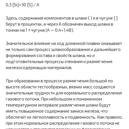
0,3 [Si]+30 [S] / A
Здесь содержания компонентов в шлаке ( ) и в чугуне [ ]
берут в процентах, а через А обозначен выход шлака в
тоннах на 1 т чугуна (А — 0,4÷1,48).
Значительное влияние на ход доменной плавки оказывает
не только сам процесс шлакообразования и дальнейшего
формирова­ния состава и свойств шлака, но и
подготовительные процессы спекания и размягчения
железосодержащих материалов.
При образовании в процессе размягчения большой по
высоте области тестообразных, вязких масс создаются
значительные трудности для нормального распределения
газового потока. При небольшом и пониженном
температурном интервале размягчения шлаки будут
иметь повышенное содержание закиси железа, что
обеспечит их легкоплавкость и подвижность. Как правило,
при этом нормальное распределение газового потока не