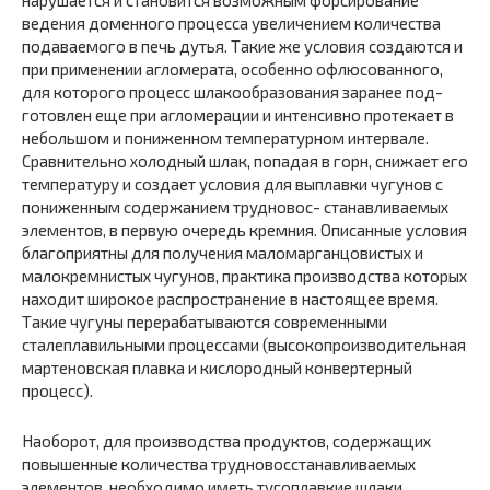
нарушается и становится возможным форсирование
ведения доменного про­цесса увеличением количества
подаваемого в печь дутья. Такие же условия создаются и
при применении агломерата, особенно офлю­сованного,
для которого процесс шлакообразования заранее под­
готовлен еще при агломерации и интенсивно протекает в
небольшом и пониженном температурном интервале.
Сравнительно холодный шлак, попадая в горн, снижает его
температуру и создает условия для выплавки чугунов с
пониженным содержанием трудновос- станавливаемых
элементов, в первую очередь кремния. Описанные условия
благоприятны для получения маломарганцовистых и
малокремнистых чугунов, практика производства которых
на­ходит широкое распространение в настоящее время.
Такие чугуны перерабатываются современными
сталеплавильными процессами (высокопроизводительная
мартеновская плавка и кисло­родный конвертерный
процесс).
Наоборот, для производства продуктов, содержащих
повышен­ные количества трудновосстанавливаемых
элементов, необходимо иметь тугоплавкие шлаки,