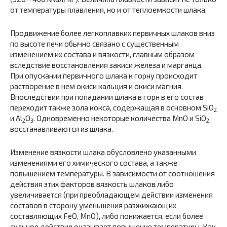
от температуры плавления, но и от теплоемкости шлака.
Продвижение более легкоплавких первичных шлаков вниз
по высоте печи обычно связано с существенным
изменением их со­става и вязкости, главным образом
вследствие восстановления закиси железа и марганца.
При опускании первичного шлака к горну происходит
растворение в нем окиси кальция и окиси магния.
Впоследствии при попадании шлака в горн в его состав
переходит также зола кокса, содержащая в основном SiO
2
и Al
O
. Одновременно некоторые количества MnО и SiO
2
3
2
восстанавли­ваются из шлака.
Изменение вязкости шлака обусловлено указанными
измене­ниями его химического состава, а также
повышением температуры. В зависимости от соотношения
действия этих факторов вязкость шлаков либо
увеличивается (при преобладающем действии измене­ния
составов в сторону уменьшения разжижающих
составляющих FeO, MnО), либо понижается, если более
сильное действие оказы­вает повышение температуры. Как