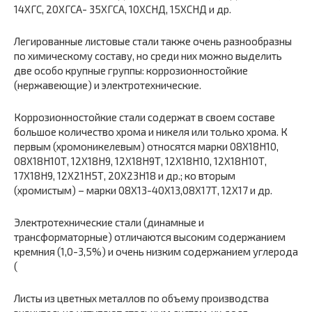
14ХГС, 20ХГСА- 35ХГСА, 10ХСНД, 15ХСНД и др.
Легированные листовые стали также очень разнообразны
по химическому составу, но среди них можно выделить
две особо крупные группы: коррозионностойкие
(нержавеющие) и электротехнические.
Коррозионностойкие стали содержат в своем составе
большое количество хрома и никеля или только хрома. К
первым (хромоникелевым) относятся марки 08Х18Н10,
08Х18Н10Т, 12Х18Н9, 12Х18Н9Т, 12Х18Н10, 12Х18Н10Т,
17Х18Н9, 12Х21Н5Т, 20Х23Н18 и др.; ко вторым
(хромистым) – марки 08X13-40X13,08Х17Т, 12X17 и др.
Электротехнические стали (динамные и
трансформаторные) отличаются высоким содержанием
кремния (1,0-3,5%) и очень низким содержанием углерода
(
Листы из цветных металлов по объему производства