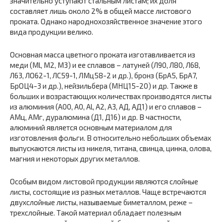
значительно уступают стальным листам; их доля
составляет лишь около 2% в общей массе листового
проката. Однако народнохозяйственное значение этого
вида продукции велико.
Основная масса цветного проката изготавливается из
меди (Ml, М2, М3) и ее сплавов – латуней (Л90, Л80, Л68,
Л63, ЛО62-1, ЛС59-1, ЛМц58-2 и др.), бронз (БрА5, БрА7,
БрОЦ4-3 и др.), нейзильбера (МНЦ15-20) и др. Также в
больших и возрастающих количествах производятся листы
из алюминия (А00, А0, Al, А2, А3, АД, АД1) и его сплавов –
АМц, АМг, дуралюмина (Д1, Д16) и др. В частности,
алюминий является основным материалом для
изготовления фольги. В относительно небольших объемах
выпускаются листы из никеля, титана, свинца, цинка, олова,
магния и некоторых других металлов.
Особым видом листовой продукции являются слойные
листы, состоящие из разных металлов. Чаще встречаются
двухслойные листы, называемые биметаллом, реже –
трехслойные. Такой материал обладает полезным