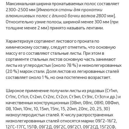
Максимальная ширина прокатываемых полос составляет
2300-2500 мм [
Имеются станы для прокатки
алюминиевых полос с длиной бочки валков 2800 мм
].
Относительно узкие полосы, шириной менее 300 мм (при
толщине менее 2 мм) принято называть лентами.
Характеризуя сортамент листового проката по
химическому составу, следует отметить, что основную
массу его составляют стальные листы. При этом в
сортаменте стальных листов основную часть занимают
листы из углеродистых (около 78 %) и низколегированных
(20 %) марок стали. Доля листов из легированных сталей
составляет около 1 %, но она постепенно возрастает.
Широкое применение получили листы из рядовых (Ст1кп,
Ст1пс, Ст1сп, Ст2кп, Ст2пс, Ст2сп, Ст3кп, Ст3пс, Ст3сп и др.) и
качественных конструкционных (08кп, 08пс, 08Ю, 08Фкп,
08, 10кп, 10пс, 10, 15кп, 15пс, 15, 20кп, 20пс, 20, 25, 30)
низкоуглеродистых сталей. К числу распространенных
низколегированных сталей относятся марки: 09Г2-16Г2,
12ГС-17ГС, 15ГФ, 09Г2Д, 09Г2С, 09Г2С1, 09Г2СД, 15Г2СФ,