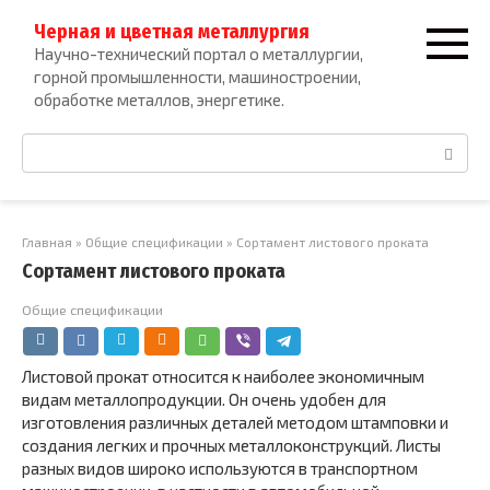
Перейти
Черная и цветная металлургия
к
Научно-технический портал о металлургии,
контенту
горной промышленности, машиностроении,
обработке металлов, энергетике.
Поиск:
Главная
»
Общие спецификации
»
Сортамент листового проката
Сортамент листового проката
Общие спецификации
Листовой прокат относится к наиболее экономичным
видам металлопродукции. Он очень удобен для
изготовления различных деталей методом штамповки и
создания легких и прочных металлоконструкций. Листы
разных видов широко используются в транспортном