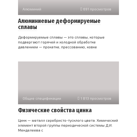
Алюминий
691 просмотров
Алюминиевые деформируемые
сплавы
Деформируемые сплавы — это сплавы, которые
подвергают горячей и холодной обработке
давлением — прокатке, прессованию, ковке
Общие спецификации
1 813 просмотров
Физические свойства цинка
Цинк — металл серебристо-тусклого цвета. Химический
элемент второй группы периодической системы Д.И.
Менделеева с