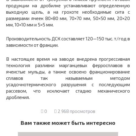
продукции на дробилке устанавливают определенную
выходную щель, а на грохоте необходимые сита с
размерами ячеек 80×80 мм, 70×70 мм, 50×50 мм, 20×20
мм, 10×10 мм и 5×5 мм.
Производительность ДСК составляет 120—150 тыс. т/год в
зависимости от фракции.
В настоящее время на заводе внедрена прогрессивная
технология разливки марганцевых ферросплавов в
ячеистые мульды, а также освоено фракционирование
сплавов так называемым методом
усадочнотермического разрушения с последующим
рассевом, что исключает стадию механического
дробления.
0
2 968 просмотров
Вам также может быть интересно