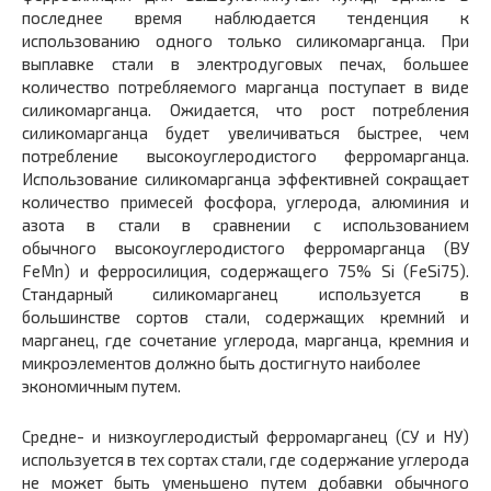
последнее время наблюдается тенденция к
использованию одного только силикомарганца. При
выплавке стали в электродуговых печах, большее
количество потребляемого марганца поступает в виде
силикомарганца. Ожидается, что рост потребления
силикомарганца будет увеличиваться быстрее, чем
потребление высокоуглеродистого ферромарганца.
Использование силикомарганца эффективней сокращает
количество примесей фосфора, углерода, алюминия и
азота в стали в сравнении с использованием
обычного высокоуглеродистого ферромарганца (ВУ
FeMn) и ферросилиция, содержащего 75% Si (FeSi75).
Стандарный силикомарганец используется в
большинстве сортов стали, содержащих кремний и
марганец, где сочетание углерода, марганца, кремния и
микроэлементов должно быть достигнуто наиболее
экономичным путем.
Средне- и низкоуглеродистый ферромарганец (СУ и НУ)
используется в тех сортах стали, где содержание углерода
не может быть уменьшено путем добавки обычного