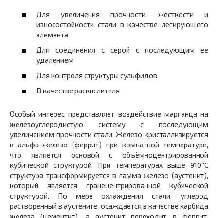
Для увеличения прочности, жесткости и
износостойкости стали в качестве легирующего
элемента
Для соединения с серой с последующим ее
удалением
Для контроля структуры сульфидов
В качестве раскислителя
Особый интерес представляет воздействие марганца на
железоуглеродистую систему с последующим
увеличением прочности стали. Железо кристаллизируется
в альфа-железо (феррит) при комнатной температуре,
что является основой с объёмноцентрированной
кубической структурой. При температурах выше 910°C
структура трансформируется в гамма железо (аустенит),
который является гранецентрированной кубической
структурой. По мере охлаждения стали, углерод
растворенный в аустените, осаждается в качестве карбида
железа (цементит), а аустенит переходит в феррит.