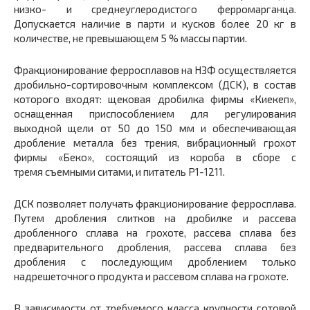
низко- и среднеуглеродистого ферромарганца.
Допускается наличие в парти и кусков более 20 кг в
количестве, не превышающем 5 % массы партии.
Фракционирование ферросплавов на НЗФ осуществляется
дробильно-сортировочным комплексом (ДСК), в состав
которого входят: щековая дробилка фирмы «Киекеп»,
оснащенная приспособлением для регулирования
выходной щели от 50 до 150 мм и обеспечивающая
дробление металла без трения, вибрационный грохот
фирмы «Беко», состоящий из короба в сборе с
тремя съемными ситами, и питатель Р1-1211.
ДСК позволяет получать фракционирование ферросплава.
Путем дробления слитков на дробилке и рассева
дробленного сплава на грохоте, рассева сплава без
предварительного дробления, рассева сплава без
дробления с последующим дроблением только
надрешеточного продукта и рассевом сплава на грохоте.
В зависимости от требуемого класса крупности готовой