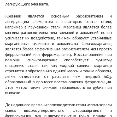
легирующего элемента.
Кремний является основным раскислителем и
легирующим элементом в некоторых сортах стали,
например в пружинной стали. Марганец является более
мягким раскислителем чем кремний и алюминий, но он
усиливает их воздействие, так как образует устойчивые
марганцевые силикаты и алюминаты. Силикомарганец
является более эффективным раскислителем, чем просто
ферросилиций или ферромарганец. Восстановление при
помощи силикомарганца способствует лучшему
очищению стали, так как жидкий силикат марганца
стремится к образованию единой массы и, таким образом,
легче отделяется от расплава, чем твердый SiO
,
2
образованный в процессе восстановления ферросилиция.
Этот метод также снижает забиваемость патрубка при
выпуске.
До недавнего времени производители стали использовали
смесь высокоуглеродистого ферромарганца и
ферросилиция для вышеупомянутых нужд, однако в