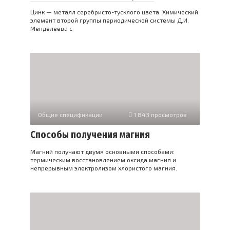
Цинк — металл серебристо-тусклого цвета. Химический
элемент второй группы периодической системы Д.И.
Менделеева с
Общие спецификации
1 843 просмотров
Способы получения магния
Магний получают двумя основными способами:
термическим восстановлением оксида магния и
непрерывным электролизом хлористого магния.