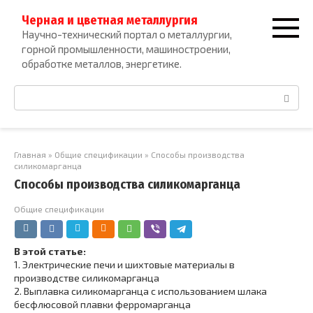
Перейти
Черная и цветная металлургия
к
Научно-технический портал о металлургии,
контенту
горной промышленности, машиностроении,
обработке металлов, энергетике.
Поиск:
Главная
»
Общие спецификации
»
Способы производства
силикомарганца
Способы производства силикомарганца
Общие спецификации
В этой статье:
1.
Электрические печи и шихтовые материалы в
производстве силикомарганца
2.
Выплавка силикомарганца с использованием шлака
бесфлюсовой плавки ферромарганца