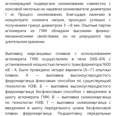
агломерацией подвергали окомкованию совместно с
коксовой мелочью на чашевом окомкователе диаметром
1 м. Процесс окомкования, благодаря наличию в
концентрате силиката натрия, проходил успешно с
получением гранул диаметром 3 —8 мм. Опытные партии
агломерата из ГМК обладали высокими физико-
механическими свойствами; он не разрушался при
длительном хранении.
Выплавку марганцевых сплавов с использованием
агломерата ГМК осуществляли в печи ОКБ-616 с
установленной мощностью печного трансформатора 1600
кВ • А. Было проведено четыре варианта (А—Г) опытных
плавок: А — выплавка высокоуглеродистого
ферромарганца флюсовым способом по существующей
технологии НЗФ; Б — выплавка высокоуглеродистого
ферромарганца бесфлюсовым способом с введением в
шихту агломерата ГМК; В — выплавка силикомарганца
по технологии НЗФ; Г — выплавка силикомарганца с
введением в шихту передельного шлака бесфлюсовой
плавки ферромарганца. Подшихтовку передельных