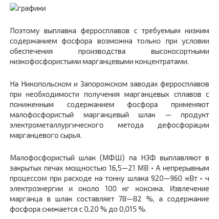
Поэтому выплавка ферросплавов с требуемым низким
содержанием фосфора возможна только при условии
обеспечения производства высокосортными
низкофосфористыми марганцевыми концентратами.
На Никопольском и Запорожском заводах ферросплавов
при необходимости получения марганцевых сплавов с
пониженным содержанием фосфора применяют
малофосфористый марганцевый шлак — продукт
электрометаллургического метода дефосфорации
марганцевого сырья.
Малофосфористый шлак (МФШ) па НЗФ выплавляют в
закрытых печах мощностью 16,5—21 МВ • А непрерывным
процессом при расходе на тонну шлака 920—960 кВт • ч
электроэнергии и около 100 кг коксика. Извлечение
марганца в шлак составляет 78—82 %, а содержание
фосфора снижается с 0,20 % до 0,015 %.