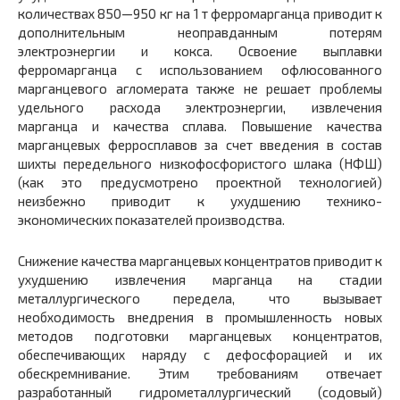
количествах 850—950 кг на 1 т ферромарганца приводит к
дополнительным неоправданным потерям
электроэнергии и кокса. Освоение выплавки
ферромарганца с использованием офлюсованного
марганцевого агломерата также не решает проблемы
удельного расхода электроэнергии, извлечения
марганца и качества сплава. Повышение качества
марганцевых ферросплавов за счет введения в состав
шихты передельного низкофосфористого шлака (НФШ)
(как это предусмотрено проектной технологией)
неизбежно приводит к ухудшению технико-
экономических показателей производства.
Снижение качества марганцевых концентратов приводит к
ухудшению извлечения марганца на стадии
металлургического передела, что вызывает
необходимость внедрения в промышленность новых
методов подготовки марганцевых концентратов,
обеспечивающих наряду с дефосфорацией и их
обескремнивание. Этим требованиям отвечает
разработанный гидрометаллургический (содовый)