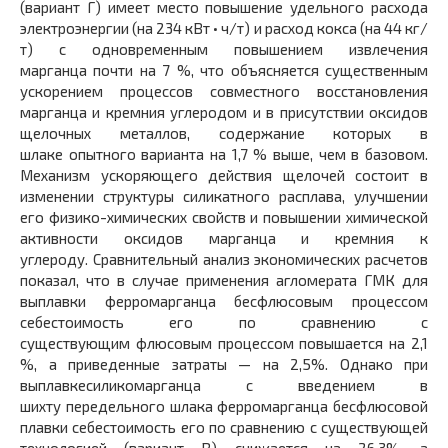
(вариант Г) имеет место повышение удельного расхода
электроэнергии (на 234 кВт • ч/т) и расход кокса (на 44 кг/
т) с одновременным повышением извлечения
марганца почти на 7 %, что объясняется существенным
ускорением процессов совместного восстановления
марганца и кремния углеродом и в присутствии оксидов
щелочных металлов, содержание которых в
шлаке опытного варианта на 1,7 % выше, чем в базовом.
Механизм ускоряющего действия щелочей состоит в
изменении структуры силикатного расплава, улучшении
его физико-химических свойств и повышении химической
активности оксидов марганца и кремния к
углероду. Сравнительный анализ экономических расчетов
показал, что в случае применения агломерата ГМК для
выплавки ферромарганца бесфлюсовым процессом
себестоимость его по сравнению с
существующим флюсовым процессом повышается на 2,1
%, а приведенные затраты — на 2,5%. Однако при
выплавкесиликомарганца с введением в
шихту передельного шлака ферромарганца бесфлюсовой
плавки себестоимость его по сравнению с существующей