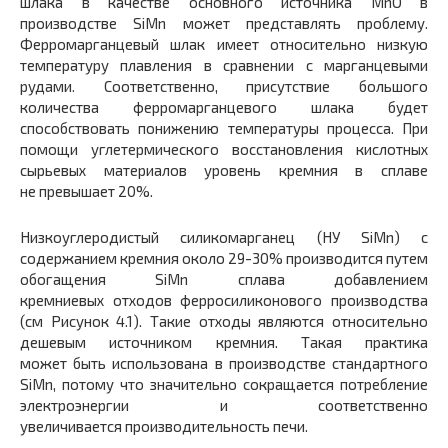
шлака в качестве основного источника MnO в
производстве SiMn может представлять проблему.
Ферромарганцевый шлак имеет относительно низкую
температуру плавления в сравнении с марганцевыми
рудами. Соответственно, присутствие большого
количества ферромарганцевого шлака будет
способствовать понижению температуры процесса. При
помощи углетермического восстановления кислотных
сырьевых материалов уровень кремния в сплаве
не превышает 20%.
Низкоуглеродистый силикомарганец (НУ SiMn) с
содержанием кремния около 29-30% производится путем
обогащения SiMn сплава добавлением
кремниевых отходов ферросиликонового производства
(см Рисунок 4.1). Такие отходы являются относительно
дешевым источником кремния. Такая практика
может быть использована в производстве стандартного
SiMn, потому что значительно сокращается потребление
электроэнергии и соответственно
увеличивается производительность печи.