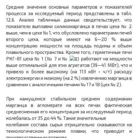
Средние значения основных параметров и показателей
процесса за исследуемый период представлены в табл.
12.6. Анализ табличных данных свидетельствует, что
показатели выплавки силикомарганца в печах цеха № 2
выше, чем в цехе № 1, что обусловлено параметрами печей
второго цеха, которые имеют на 6—20 % выше
концентрацию мощности на площадь подины и объем
плавильного пространства. Кроме того, герметичные печи
РКГ-81 цеха № 1 (№ 7 и №
работают на мощности
выше оптимальной для этих агрегатов (39—41 МВт), что и
привело к более высокому (на 113 кВт • ч/т) расходу
электроэнергии и низкому (на 2 %) извлечению марганца в
сравнении с аналогичными печами № 17 и 18 (цех № 2).
При кажущемся стабильном среднем содержании
марганца в агломерате на всех печах фактическая
среднесменная его концентрация за исследуемый период
колебалась от 35 до 44 %. Такие значительные
колебания состава сырья отрицательно сказываются на
технологическом режиме плавки, что приводит к
производственным потерям.