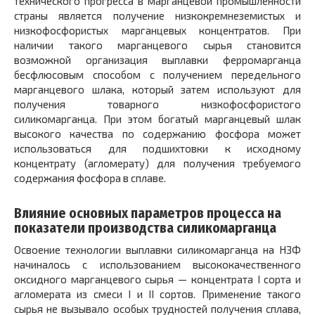
технического прогресса в марганцевой промышленности
страны является получение низкокремнеземистых и
низкофосфористых марганцевых концентратов. При
наличии такого марганцевого сырья становится
возможной организация выплавки ферромарганца
бесфлюсовым способом с получением передельного
марганцевого шлака, который затем используют для
получения товарного низкофосфористого
силикомарганца. При этом богатый марганцевый шлак
высокого качества по содержанию фосфора может
использоваться для подшихтовки к исходному
концентрату (агломерату) для получения требуемого
содержания фосфора в сплаве.
Влияние основных параметров процесса на
показатели производства силикомарганца
Освоение технологии выплавки силикомарганца на НЗФ
начиналось с использованием высококачественного
оксидного марганцевого сырья — концентрата I сорта и
агломерата из смеси I и II сортов. Применение такого
сырья не вызывало особых трудностей получения сплава,