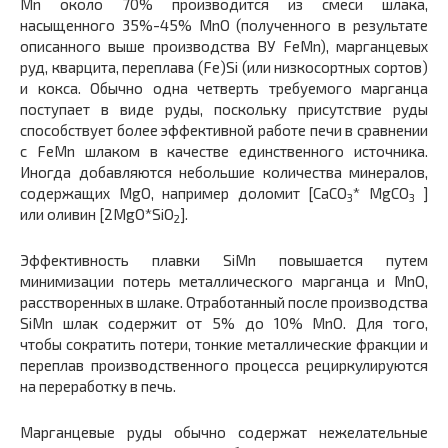
Mn около 70% производится из смеси шлака,
насыщенного 35%-45% MnO (полученного в результате
описанного выше производства ВУ FeMn), марганцевых
руд, кварцита, переплава (Fe)Si (или низкосортных сортов)
и кокса. Обычно одна четверть требуемого марганца
поступает в виде руды, поскольку присутствие руды
способствует более эффективной работе печи в сравнении
с FeMn шлаком в качестве единственного источника.
Иногда добавляются небольшие количества минералов,
содержащих MgO, например доломит [CaCO
* MgCO
]
3
3
или оливин [2MgO*SiO
].
2
Эффективность плавки SiMn повышается путем
минимизации потерь металлического марганца и MnO,
расстворенных в шлаке. Отработанный после производства
SiMn шлак содержит от 5% до 10% MnO. Для того,
чтобы сократить потери, тонкие металлические фракции и
переплав производственного процесса рециркулируются
на переработку в печь.
Марганцевые руды обычно содержат нежелательные