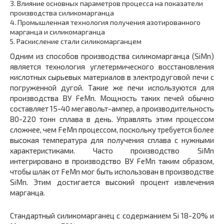
3.
Влияние основных параметров процесса на показатели
производства силикомарганца
4.
Промышленная технология получения азотированного
марганца и силикомарганца
5.
Раскисление стали силикомарганцем
Одним из способов производства силикомарганца (SiMn)
является технология углетермического восстановления
кислотных сырьевых материалов в электродуговой печи с
погруженной дугой. Такие же печи используются для
производства ВУ FeMn. Мощность таких печей обычно
составляет 15-40 мегавольт-ампер, а производительность
80-220 тонн сплава в день. Управлять этим процессом
сложнее, чем FeMn процессом, поскольку требуется более
высокая температура для получения сплава с нужными
характеристиками. Часто производство SiMn
интегрировано в производство ВУ FeMn таким образом,
чтобы шлак от FeMn мог быть использован в производстве
SiMn. Этим достигается высокий процент извлечения
марганца.
Стандартный силикомарганец с содержанием Si 18-20% и