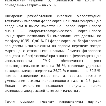
технологией (вариант В) снижается на 26,3%, а
приведенных затрат — на 25,1%.
Внедрение разработанной сквозной малоотходной
технологии выплавки ферромарганца и силикомарганца с
введением в шихту качественно нового марганцевого
сырья — гидрометаллургического марганцевого
концентрата позволило бы выплавлять стандартный по
фосфору (0,35—0,40 % P) ферромарганец бесфлюсовым
процессом, исключающим на первом переделе потери
марганца с отвальными шлаками. Замена флюсового
процесса на бесфлюсовый при выплавке ферромарганца с
использованием ГМК обеспечивает рост
производительности печи на 36 %, снижение удельных
расходов электроэнергии на 26,72 % и кокса — на 39,5 %,
полное выведение известняка из состава шихты и
уменьшение выхода колошникового газа в 2,5 раза.
Новая технология позволяет получать также
силикомарганец высшей категории качества с
Таким образом, главным направлением научно-