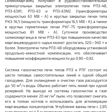
Силикомарганец получают в рудовосстановительных
прямоугольных закрытых электропечах типа РПЗ-48,
РПЗ-63И1, РПЗ-63 и РПЗ-63М2 (трансформаторы
мощностью 63 МВ • А) и круглых закрытых печах типа
РКЗ-16,5 (мощность трансформатора 16,5 МВ • А), а также
в круглых герметичных печах РКГ-75 трансформаторы
мощностью 81 МВ • А). Суточное производство
силикомарганца в печи РПЗ-63 при повышенном качестве
марганцеворудного сырья может достигать 320—340 т и
более. Электропечи типа РПЗ-48 оборудованы установкой
продольно-емкостной компенсации, что обеспечивает
повышение коэффициента мощности до 0,90—0,92.
Система газоочистки печи типов РПЗ и РПГ состоит из
шести типовых самостоятельных линий и одной общей
газодувки. Для охлаждения и очистки газа расходуется
3
до 50 м
/ч воды. Обычно работает пять линий при одной
резервной. На выходе из системы газоочистки в газе
3
содержится менее 20 мг/м
пыли, что позволяет сжигать
его в топках котлов и использовать для агломерации
марганцевых концентратов. Углубление ванны печи с 2,85
м по проекту до 4,5 м позволило уменьшить запыленность