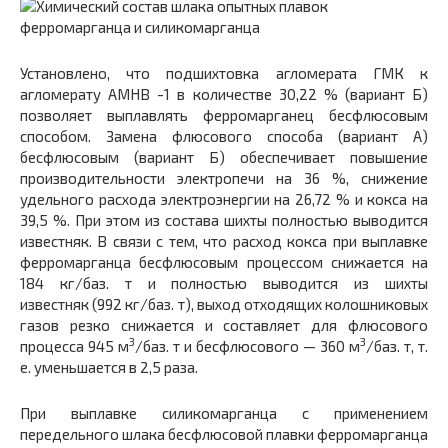
Установлено, что подшихтовка агломерата ГМК к
агломерату АМНВ -1 в количестве 30,22 % (вариант Б)
позволяет выплавлять ферромарганец бесфлюсовым
способом. Замена флюсового способа (вариант А)
бесфлюсовым (вариант Б) обеспечивает повышение
производительности электропечи на 36 %, снижение
удельного расхода электроэнергии на 26,72 % и кокса на
39,5 %. При этом из состава шихты полностью выводится
известняк. В связи с тем, что расход кокса при выплавке
ферромарганца бесфлюсовым процессом снижается на
184 кг/баз. т и полностью выводится из шихты
известняк (992 кг/баз. т), выход отходящих колошниковых
газов резко снижается и составляет для флюсового
3
3
процесса 945 м
/баз. т и бесфлюсового — 360 м
/баз. т, т.
е. уменьшается в 2,5 раза.
При выплавке силикомарганца с применением
передельного шлака бесфлюсовой плавки ферромарганца