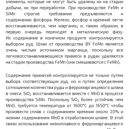
элементы, которые не могут быть удалены ни на стадии
добычи, ни при переработке. При производстве FeMn и
SiMn строгие требования предъявляются к
содержанию фосфора. Железо, фосфор и кремний легче
восстанавливаются, чем марганец и, таким образом, в
первую очередь переходят в металлическую фазу.
Их содержание в конечном продукте контроллируется
выбором руд. Шлак от производства ВУ FeMn является
очень чистым источником марганца, поскольку все
легковосстанавливающиеся примеси в рудах удаляются
на стадии производства FeMn (они смешиваются с FeMn).
Содержание примесей контроллируется не только путем
выбора соответствующих руд, но и путем определения
сотношения количества руды и ферромарганцевого шлака
в смеси. SiO
восстанавливается вместе с MnO в процессе
2
производства SiMn. Поскольку SiO
более устойчив, чем
2
MnO, требуется температура от 1600°C до 1650°C чтобы
произвести сплав с содержанием кремния около 20% и
низким содержанием MnO в отработанном шлаке. В этой
связи использование низкоплавкого ферромарганцевого