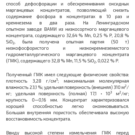
способ дефосфорации и обескремнивания оксидных
марганцевых концентратов, позволяющий снизить
содержание фосфора в концентратах в 10 раз и
кремнезема в два раза. На Ленинградском
опытном заводе ВАМИ из низкосортного марганцевого
концентрата, содержащего 32,64 % Mn, 0,25 % P, 20,8 %
SiO
, была получена опытная партия (50 т)
2
низкофосфористого и низкокремнеземистого
гидрометаллургического марганцевого концентрата
(ГМК), содержащего 32,8 % Mn, 11,5 % SiO
, 0,022 % P.
2
Полученный ГМК имел следующие физические свойства:
3
плотность 3,28 г/см
; максимальная молекулярная
2
влажность 23,1 %; удельная поверхность (внешняя) 310 м
/
3
2
кг; удельная поверхность (полная) 17,1 • 10
м
/кг;
крупность 0—0,16 мм. Концентрат характеризовался
хорошей способностью легко окомковываться.
Большая внутренняя пористость обеспечивала высокую
восстановимость концентрата.
Ввиду высокой степени измельчения ГМК перед