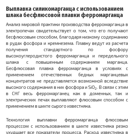
Выплавка силикомарганца с использованием
шлака бесфлюсовой плавки ферромарганца
Анализ мировой практики производства ферромарганца в
электропечах свидетельствует о том, что его получают
бесфлюсовым способом, благодаря низкому содержанию
в рудах фосфора и кремнезема. Плавку ведут из расчета
получения стандартного по фосфору
высокоуглеродистого ферромарганца и передельного
шлака с повышенным содержанием марганца.
Бесфлюсовая плавка ферромарганца в условиях с
применением отечественных бедных марганцевых
концентратов не представляется возможной вследствие
высокого содержания в них фосфора и SiO
. В связи с этим
2
в СНГ весь ферромарганец как в доменных, так и
электрических печах выплавляют флюсовым способом с
применением в шихте сырого известняка.
Технология выплавки ферромарганца флюсовым
процессом с использованием в шихте известняка резко
ухудшает все показатели процесса. Расход известняка в