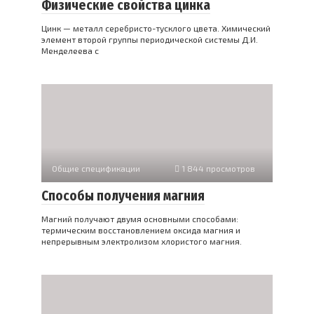
Физические свойства цинка
Цинк — металл серебристо-тусклого цвета. Химический
элемент второй группы периодической системы Д.И.
Менделеева с
Общие спецификации
1 844 просмотров
Способы получения магния
Магний получают двумя основными способами:
термическим восстановлением оксида магния и
непрерывным электролизом хлористого магния.