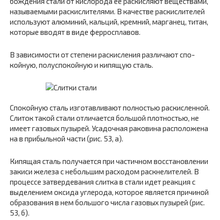
бождения стали от кислорода ее раскисляют веществами,
называемыми раскислителями. В качестве раскислителей
используют алюминий, кальций, кремний, марганец, титан,
которые вводят в виде ферросплавов.
В зависимости от степени раскисления различают спо­
койную, полуспокойную и кипящую сталь.
Спокойную сталь изготавливают полностью раскислен­ной.
Слиток такой стали отличается большой плотностью, не
имеет газовых пузырей. Усадочная раковина расположе­на
на в прибыльной части (рис. 53, а).
Кипящая сталь получается при частичном восстановле­нии
закиси железа с небольшим расходом раскнелителей. В
процессе затвердевания слитка в стали идет реакция с
выделением оксида углерода, которое является причиной
образования в нем большого числа газовых пузырей (рис.
53, б).