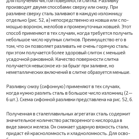
для получения чистой поверхности слитка. Разливку
производят двумя спосо­бами: сверху или снизу.
При
разливке сверху сталь зали­вают в каждую излож­ницу
отдельно (рис. 52, а) непосредственно из ковша или с по­
мощью воронок, жело­бов и промежуточных ковшей. Этот
способ применяют в тех слу­чаях, когда требуется получить
небольшое число крупных слитков. Преимущество его в
том, что он позволяет разливать не очень горячую сталь:
при этом получается более здоровый слиток с меньшей
усадочной раковиной. Качество поверхности слитка
получается невысокое из-за брызг при заливке, но
неметаллических включений в слитке образуется меньше.
Разливку снизу (сифонную) применяют в тех случаях,
когда нужно разлить сталь в большое число изложниц (2—
6 шт.). Схема сифонной разливки представлена на рис. 52, б.
Полученная в сталеплавильных агрегатах сталь содер­жит
значительное количество растворенного кислорода в
виде закиси железа. Он снижает ударную вязкость стали,
придаст ей красноломкость и хладноломкость. Для осво­