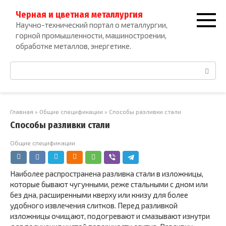
Перейти
Черная и цветная металлургия
к
Научно-технический портал о металлургии,
контенту
горной промышленности, машиностроении,
обработке металлов, энергетике.
Поиск:
Главная
»
Общие спецификации
»
Способы разливки стали
Способы разливки стали
Общие спецификации
Наиболее распространена разливка стали в изложницы,
ко­торые бывают чугунными, реже стальными с дном или
без дна, расширенными кверху или книзу для более
удобного извлечения слитков. Перед разливкой
изложницы очищают, подогревают и смазывают изнутри