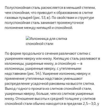
Полуспокойная сталь раскисляется в меньшей степени,
чем спокойная, что приводит к образованию в слитке
газо­вых пузырей (рис. 53, в). По свойствам и структуре
полуспокойная сталь занимает промежуточное
положение меж­ду кипящей и спокойной.
По форме продольного сечения различают слитки с
уширением кверху или книзу. Кипящую сталь разливают в
из­ложницы, уширенные книзу, а спокойную — в
изложницы, уширенные кверху, с утепленными
надставками (рис. 54). Уширение изложниц кверху и
применение утепленных надставок уменьшают
распределение усадочной раковины на высоте слитка.
Выход годного проката из слитков спокой­ной стали,
уширенных кверху, больше, чем из слитков уширенных
книзу. Отношение высоты к средней толщине у слитков
спокойной стали обычно находится в пределах 2,5—3,0, у