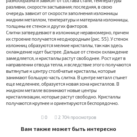
разнообразна и зависит от состава стали, температуры
разливки, скорости застывания; последняя, в свою
очередь зависит от скорости заполнения изложницы
жидким металлом, температуры и материала изложницы,
толщины ее стенок и других факторов.
Слитки затвердевают в изложнице неравномерно, причем
их строе­ние получается неоднородным (рис. 55). У стенок
излож­ниц образуются мелкие кристаллы, так как здесь
охлаждение идет быстрее. Дальше от стенок охлаждение
замедля­ется, и кристаллы растут свободнее. Рост идет в
направле­нии отвода тепла, и вследствие этого получаются
вытяну­тые к центру столбчатые кристаллы, которые
занимают большую часть слитка. В центре металл стынет
еще мед­леннее, образуется новая зона кристаллов. В
жидком ме­талле возникают новые центры
кристаллизации, которые растут свободно. Кристаллы
получаются крупнее и ориен­тируются беспорядочно.
0
2 704 просмотров
Вам также может быть интересно