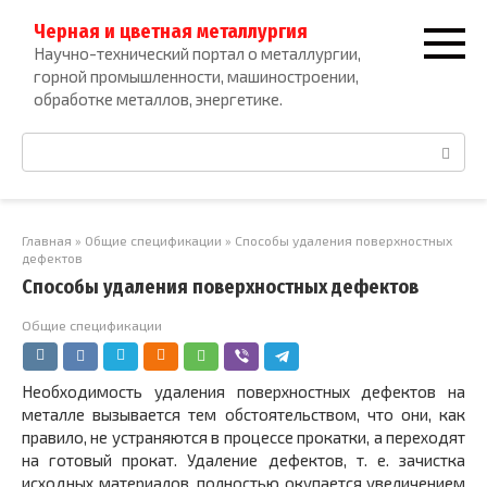
Перейти
Черная и цветная металлургия
к
Научно-технический портал о металлургии,
контенту
горной промышленности, машиностроении,
обработке металлов, энергетике.
Поиск:
Главная
»
Общие спецификации
»
Способы удаления поверхностных
дефектов
Способы удаления поверхностных дефектов
Общие спецификации
Необходимость удаления поверхностных дефектов на
металле вызывается тем обстоятельством, что они, как
правило, не устраняются в процессе прокатки, а переходят
на готовый прокат. Удаление дефектов, т. е. зачистка
исходных материалов, полностью окупается увеличением