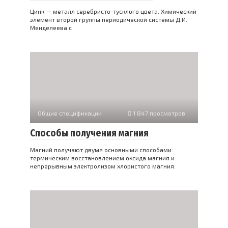
Цинк — металл серебристо-тусклого цвета. Химический
элемент второй группы периодической системы Д.И.
Менделеева с
Общие спецификации
1 847 просмотров
Способы получения магния
Магний получают двумя основными способами:
термическим восстановлением оксида магния и
непрерывным электролизом хлористого магния.