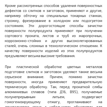
Кроме рассмотренных способов удаления поверхностных
дефектов со слитков н заготовок, применяют и другие,
например обточку на специальных токарных станках,
строжку, фрезерование в холодном или подогретом
состояниях. Эти дорогостоящие способы зачистки
поверхности полупродукта применяют при получении
сортового проката, листов и труб из жаропрочных,
коррозионно-стойких и других высоколегированных
сталей, очень сложных в технологическом отношении. К
качеству поверхности изделий из этих полупродуктов
предъявляют весьма высокие требования.
При пластической обработке цветных металлов
подготовке слитков и заготовок уделяют также весьма
серьезное внимание. Причем, помимо зачистки
поверхности, иногда применяют предварительную
термическую обработку. Так, перед прокаткой слябы
алюминиевых сплавов (типа Д16, В95), получаемые
полунепрерывным литьем, подвергают
гомогенизирующему отжигу, проглаживают на
двухвалковом стане с небольшими обжатиями для