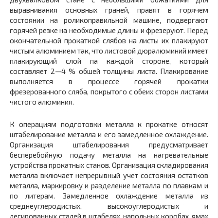
выравнивания основных граней, правят в горячем
состоянии на роликоправильной машине, подвергают
горячей резке на необходимые длины и фрезеруют. Перед
окончательной прокаткой слябов на листы их плакируют
чистым алюминием так, что листовой дюралюминий имеет
плакирующий слой па каждой стороне, который
составляет 2—4 % обшей толщины листа. Плакирование
выполняется в процессе горячей прокатки
фрезерованного сляба, покрытого с обеих сторон листами
чистого алюминия.
К операциям подготовки металла к прокатке относят
штабелирование металла и его замедленное охлаждение.
Организация штабелирования предусматривает
бесперебойную подачу металла на нагревательные
устройства прокатных станов. Организация складирования
металла включает непрерывный учет состояния остатков
металла, маркировку и разделение металла по плавкам и
по литерам. Замедленное охлаждение металла из
среднеуглеродистых, высокоуглеродистых и
легированных сталей в штабелях, напольных коробах, ямах