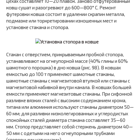
цехах составляет 10—20 плавок. Заново отфутерованный
ковш сушат и разогревают до 600—800° С. Ремонт
футеровки ковша состоит в удалении скрапин металла,
подмазке или торкретировании изношенных мест и
установке стакана и стопора.
Стакан с отверстием, прикрываемым пробкой стопора,
устанавливают на огнеупорной массе (40% глины и 60%
шамотного порошка) в дно ковша (рис. 98). В ковшах
емкостью до 100 т применяют шамотные стаканы,
шамотные стаканы с магнезитовой втулкой или стаканы с
магнезитовой набивкой внутри канала. В ковшах большей
емкости применяют магнезитовые стаканы. При си­фонной
разливке вязких сталей с высоким содержани­ем хрома,
титана или алюминия используют стаканы диаметром 50—
60 мм; для разливки низколегированных и углеродистых
спокойных сталей диаметра стакана со­ставляет 35—60
мм. Стопор представляет собой стержень диаметром 40—
50 мм с одетыми на него огнеупорными трубками
(стопорными катушками).