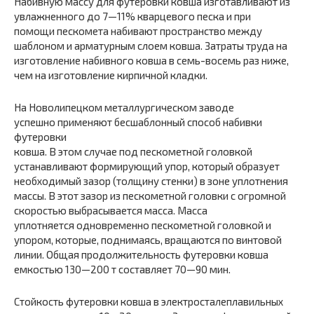
Набивную массу для футеровки ковша изготавливают из
увлажненного до 7—11% кварцевого песка и при
помощи пескомета набивают пространство между
шаблоном и арматурным слоем ковша. Затраты труда на
изготовление набивного ковша в семь-восемь раз ниже,
чем на изготовление кирпичной кладки.
На Новолипецком металлургическом заводе
успешно применяют бесшаблонный способ набивки
футеровки
ковша. В этом случае под пескометной головкой
устанавливают формирующий упор, который образует
необходимый зазор (толщину стенки) в зоне уплотнения
массы. В этот зазор из пескометной головки с огромной
скоростью выбрасывается масса. Масса
уплотняется одновременно пескометной головкой и
упором, которые, поднимаясь, вращаются по винтовой
линии. Общая продолжительность футеровки ковша
емкостью 130—200 т составляет 70—90 мин.
Стойкость футеровки ковша в электросталеплавильных