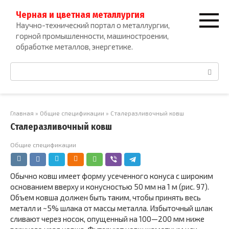
Перейти
Черная и цветная металлургия
к
Научно-технический портал о металлургии,
контенту
горной промышленности, машиностроении,
обработке металлов, энергетике.
Поиск:
Главная
»
Общие спецификации
»
Сталеразливочный ковш
Сталеразливочный ковш
Общие спецификации
Обычно ковш имеет форму усеченного конуса с ши­роким
основанием вверху и конусностью 50 мм на 1 м (рис. 97).
Объем ковша должен быть таким, чтобы при­нять весь
металл и ~5% шлака от массы металла. Из­быточный шлак
сливают через носок, опущенный на 100—200 мм ниже