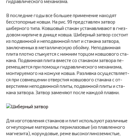
гидравлическо­го механизма.
В последние годы все большее применение находят
бесстопорные ковши. На рис. 99 представлен затвор
шиберного типа. Ковшовый стакан устанавливают в гнез­
довом кирпиче в днище ковша. Шиберный затвор состоит
из подвижной и неподвижной плит и стакана затвора,
заключенных в металлическую обойму. Неподвижная
плита плотно стыкуется с нижним торцом ковшового ста­
кана. Подвижная плита вместе со стаканом затвора пе­
ремещается при помощи гидравлического механизма,
монтируемого на кожухе ковша. Разливка осуществляет­
ся при совмещении отверстия ковшового стакана с от­
верстиями неподвижной плиты, подвижной плиты и ста­
кана затвора. Затвор заменяют после каждой плавки.
Для изготовления стаканов и плит используют раз­личные
огнеупорные материалы: периклазовые (из плавленного
магнезита), корундовые, реже высокоглинозе­мистые,