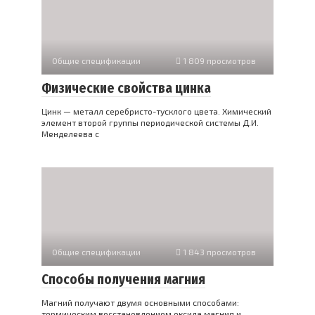
Общие спецификации
1 809 просмотров
Физические свойства цинка
Цинк — металл серебристо-тусклого цвета. Химический
элемент второй группы периодической системы Д.И.
Менделеева с
Общие спецификации
1 843 просмотров
Способы получения магния
Магний получают двумя основными способами:
термическим восстановлением оксида магния и