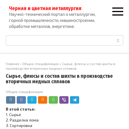
Перейти
Черная и цветная металлургия
к
Научно-технический портал о металлургии,
контенту
горной промышленности, машиностроении,
обработке металлов, энергетике.
Поиск:
Главная
»
Общие спецификации
»
Сырье, флюсы и состав шихты в
производстве вторичных медных сплавов
Сырье, флюсы и состав шихты в производстве
вторичных медных сплавов
Общие спецификации
В этой статье:
1.
Сырье
2.
Разделка лома
3.
Сортировка