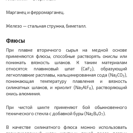
Марганец и ферромарганец.
Железо — стальная стружка, биметалл.
Флюсы
При плавке вторичного сырья на медной основе
применяются флюсы, способные растворять окислы или
понижать вязкость шлаков. К таким материалам
относятся: плавиковый шпат (CaF
), образующий
2
легкоплавкие расплавы, кальцинированная сода (Na
CO
),
2
3
понижающая температуру плавления и вязкость
силикатных шлаков, и криолит (Na
AlF
), растворяющий
3
6
окись алюминия.
При чистой шихте применяют бой обыкновенного
технического стекла с добавкой буры (Na
B
O
).
2
4
7
В качестве силикатного флюса можно использовать