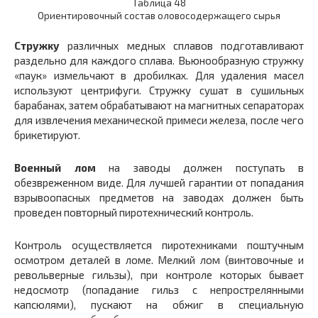
Таблица 48
Ориентировочный состав оловосодержащего сырья
Стружку
различных медных сплавов подготавливают
раздельно для каждого сплава. Вьюнообразную стружку
«паук» измельчают в дробилках. Для удаления масел
используют центрифуги. Стружку сушат в сушильных
барабанах, затем обрабатывают на магнитных сепараторах
для извлечения механической примеси железа, после чего
брикетируют.
Военный лом
на заводы должен поступать в
обезвреженном виде. Для лучшей гарантии от попадания
взрывоопасных предметов на заводах должен быть
проведен повторный пиротехнический контроль.
Контроль осуществляется пиротехниками поштучным
осмотром деталей в ломе. Мелкий лом (винтовочные и
револьверные гильзы), при контроле которых бывает
недосмотр (попадание гильз с непрострелянными
капсюлями), пускают на обжиг в специальную