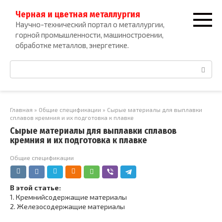
Перейти
Черная и цветная металлургия
к
Научно-технический портал о металлургии,
контенту
горной промышленности, машиностроении,
обработке металлов, энергетике.
Поиск:
Главная
»
Общие спецификации
»
Сырые материалы для выплавки
сплавов кремния и их подготовка к плавке
Сырые материалы для выплавки сплавов
кремния и их подготовка к плавке
Общие спецификации
В этой статье:
1.
Кремнийсодержащие материалы
2.
Железосодержащие материалы