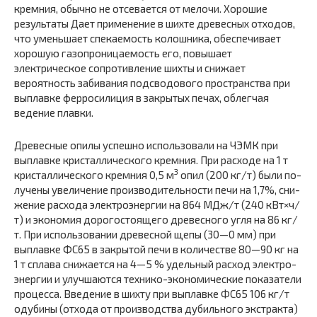
крем­ния, обычно не отсевается от мелочи. Хорошие
результаты Дает применение в шихте древесных отходов,
что уменьша­ет спекаемость колошника, обеспечивает
хорошую газопро­ницаемость его, повышает
электрическое сопротивление шихты и снижает
вероятность забивания подсводового про­странства при
выплавке ферросилиция в закрытых печах, облегчая
ведение плавки.
Древесные опилы успешно использовали на ЧЭМК при
выплавке кристаллического кремния. При расходе на 1 т
3
кристаллического кремния 0,5 м
опил (200 кг/т) были по­
лучены увеличение производительности печи на 1,7%, сни­
жение расхода электроэнергии на 864 МДж/т (240 кВт×ч/
т) и экономия дорогостоящего древесного угля на 86 кг/
т. При использовании древесной щепы (30—0 мм) при
выплавке ФС65 в закрытой печи в количестве 80—90 кг на
1 т сплава снижается на 4—5 % удельный расход электро­
энергии и улучшаются технико-экономические показатели
процесса. Введение в шихту при выплавке ФС65 106 кг/т
одубины (отхода от производства дубильного экстракта)