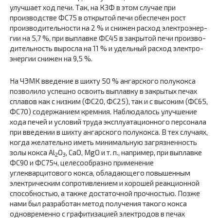
улучшает ход печи. Так, на КЗФ в этом случае при
производстве ФС75 в открытой печи обеспечен рост
производительности на 2 % и снижен расход электроэнер­
гии на 5,7 %, при выплавке ФС45 в закрытой печи произво­
дительность выросла на 11 % и удельный расход электро­
энергии снижен на 9,5 %.
На ЧЭМК введение в шихту 50 % ангарского полукокса
позволило успешно освоить выплавку в закрытых печах
сплавов как с низким (ФС20, ФС25), так и с высоким (ФС65,
ФС70) содержанием кремния. Наблюдалось улуч­шение
хода печей и условий труда эксплуатационного персонала
при введении в шихту ангарского полукокса. В тех случаях,
когда желательно иметь минимальную загрязнен­ность
золы кокса Al
O
, CaO, MgO и т. п., например, при выплавке
2
3
ФС90 и ФС75ч, целесообразно применение
углекварцитового кокса, обладающего повышенным
электрическим сопротивлением и хорошей реакционной
способностью, а также достаточной прочностью. Позже
нами был разра­ботан метод получения такого кокса
одновременно с графитизацией электродов в печах