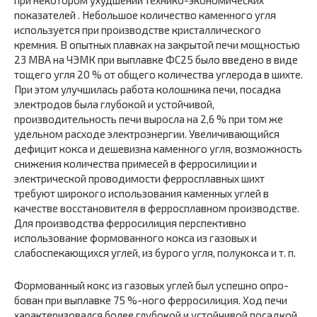
при некотором ухудшении технико-экономических
показателей . Небольшое коли­чество каменного угля
используется при производстве кри­сталлического
кремния. В опытных плавках на закры­той печи мощностью
23 МВА на ЧЭМК при выплавке ФС25 было введено в виде
тощего угля 20 % от общего количест­ва углерода в шихте.
При этом улучшилась работа колош­ника печи, посадка
электродов была глубокой и устойчи­вой,
производительность печи выросла на 2,6 % при том же
удельном расходе электроэнергии. Увеличивающийся
дефи­цит кокса и дешевизна каменного угля, возможность
сниже­ния количества примесей в ферросилиции и
электрической проводимости ферросплавных шихт
требуют широкого ис­пользования каменных углей в
качестве восстановителя в ферросплавном производстве.
Для производства ферросили­ция перспективно
использование формованного кокса из газовых и
слабоспекающихся углей, из бурого угля, полу­кокса и т. п.
Формованный кокс из газовых углей был успешно опро­
бован при выплавке 75 %-ного ферросилиция. Ход печи
характеризовался более глубокой и устойчи­вой посадкой