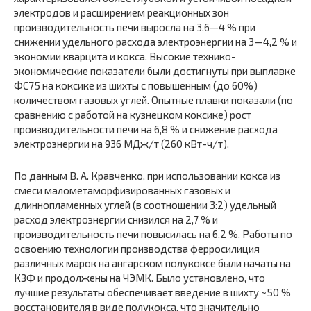
электродов и расширением реакционных зон
производительность печи выросла на 3,6—4 % при
снижении удельного расхода электроэнергии на 3—4,2 % и
эконо­мии кварцита и кокса. Высокие технико-
экономические по­казатели были достигнуты при выплавке
ФС75 на коксике из шихты с повышенным (до 60%)
количеством газовых уг­лей. Опытные плавки показали (по
сравнению с работой на кузнецком коксике) рост
производительности печи на 6,8 % и снижение расхода
электроэнергии на 936 МДж/т (260 кВт-ч/т).
По данным В. А. Кравченко, при использовании кокса из
смеси малометаморфизированных газовых и
длиннопламен­ных углей (в соотношении 3:2) удельный
расход электро­энергии снизился на 2,7 % и
производительность печи повы­силась на 6,2 %. Работы по
освоению технологии производ­ства ферросилиция
различных марок на ангарском полу­коксе были начаты на
КЗФ и продолжены на ЧЭМК. Было установлено, что
лучшие результаты обеспечивает введение в шихту ~50 %
восстановителя в виде полукокса, что зна­чительно