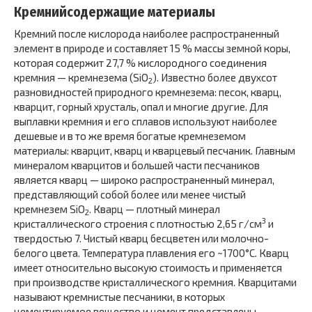
Кремнийсодержащие материалы
Кремний после кислорода наиболее распространенный
элемент в природе и составляет 15 % массы земной коры,
которая содержит 27,7 % кислородного соединения
кремния — кремнезема (SiO
). Известно более двухсот
2
разновидностей природного кремнезема: песок, кварц,
кварцит, горный хрусталь, опал и многие другие. Для
выплавки кремния и его сплавов используют наиболее
дешевые и в то же время богатые кремнеземом
материалы: кварцит, кварц и кварцевый песчаник. Главным
минералом кварцитов и большей части песчаников
является кварц — широко распространенный минерал,
представляющий собой более или менее чистый
кремнезем SiO
. Кварц — плотный минерал
2
3
кристаллического строения с плотностью 2,65 г/см
и
твердостью 7. Чистый кварц бесцветен или молочно-
белого цвета. Температура плавления его ~1700°С. Кварц
имеет относительно высокую стоимость и применяется
при производстве кристаллического кремния. Кварцитами
называют кремнистые песчаники, в которых
цементируемое вещество и цемент представлены