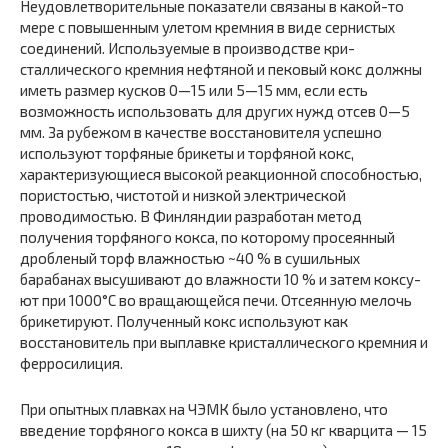
Неудовлетворительные показатели свя­заны в какой-то
мере с повышенным улетом кремния в виде сернистых
соединений. Используемые в производстве кри­
сталлического кремния нефтяной и пековый кокс должны
иметь размер кусков 0—15 или 5—15 мм, если есть
возмож­ность использовать для других нужд отсев 0—5
мм. За рубежом в качестве восстановителя успешно
используют торфяные брикеты и торфяной кокс,
характеризующиеся вы­сокой реакционной способностью,
пористостью, чистотой и низкой электрической
проводимостью. В Финляндии разра­ботан метод
получения торфяного кокса, по которому про­сеянный
дробленый торф влажностью ~40 % в сушильных
барабанах высушивают до влажности 10 % и затем коксу­
ют при 1000°С во вращающейся печи. Отсеянную мелочь
брикетируют. Полученный кокс используют как
восстанови­тель при выплавке кристаллического кремния и
ферросили­ция.
При опытных плавках на ЧЭМК было установлено, что
введение торфяного кокса в шихту (на 50 кг кварцита — 15