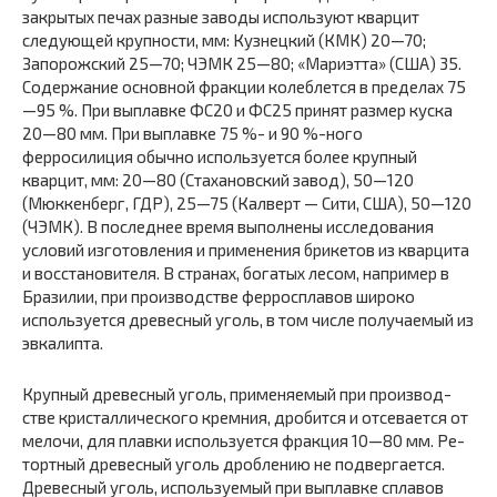
закрытых печах разные заводы используют кварцит
следующей круп­ности, мм: Кузнецкий (КМК) 20—70;
Запорожский 25—70; ЧЭМК 25—80; «Мариэтта» (США) 35.
Содержание основ­ной фракции колеблется в пределах 75
—95 %. При выплав­ке ФС20 и ФС25 принят размер куска
20—80 мм. При вып­лавке 75 %- и 90 %-ного
ферросилиция обычно используется более крупный
кварцит, мм: 20—80 (Стахановский завод), 50—120
(Мюккенберг, ГДР), 25—75 (Калверт — Сити, США), 50—120
(ЧЭМК). В последнее время выполнены исследования
условий изготовления и применения брикетов из кварцита
и восстановителя. В странах, богатых лесом, например в
Бразилии, при производстве ферроспла­вов широко
используется древесный уголь, в том числе по­лучаемый из
эвкалипта.
Крупный древесный уголь, применяемый при производ­
стве кристаллического кремния, дробится и отсевается от
мелочи, для плавки используется фракция 10—80 мм. Ре­
тортный древесный уголь дроблению не подвергается.
Дре­весный уголь, используемый при выплавке сплавов