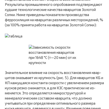
Результаты промышленного опробования подтверждают
худшие технологические качества кварцитов Золотой
Сопки. Ниже приведены показатели производства
ферросилиция на кварцитах различных место­рождений, %
(за 100% принята работа на кварцитах Золотой Сопки):
Значительное влияние на скорость восстановления квар­
цитов оказывает их крупность (рис. 5). Для кварцитов КБ и
КП кажущаяся константа скорости с увеличением разме­ра
кусков резко снижается, а для КЗС практически не из­
меняется. Это определяется микроструктурой и
минерало­гическим составом кварцита, что должно
учитываться при определении оптимального размера
куска кварцита, давае­мого в шихту. Изучение поведения