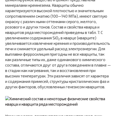
минералами кремнезема. Кварциты обычно
характеризуются высокой плотностью и значительным
сопротивлением сжатию (100—140 МПа), имеют светлую
окраску с различ ными оттенками серого, желтого,
розового и других тонов. Состав и свойства кварца и
кварцитов ряда месторождений приведены в табл. 7. С
увеличением содержания SiO
в кварце (кварците)
2
увеличивается извлечение кремния и производительность
печи и снижается удельный расход электроэнергии. Для
выплавки ферросилиция пригодны не все кварциты, так
как различные типы их, даже одинаково­го химического
состава, отличаются друг от друга поведе­нием в плавке —
в стадии как нагревания, так и восстанов­ления при
высоких температурах. Эти различия зависят от характера
и содержания примесей, структуры кристаллических фаз и
других факторов, обусловленных генезисом кварцитов.