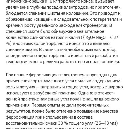
кг коксика-орешка и 18 кг торфяного кокса) вызывает
увеличение глубины посадки электродов, но при этом на­
блюдается спекание шихты на колошнике. Это приводит к
образованию «свищей», а следовательно, к потере тепла и
кремния, росту удельного расхода электроэнергии. В
спек­шейся шихте было обнаружено значительное
количество силикатов натрия и калия (∑K
O+Na
O = 4,37
2
2
%), вноси­мых золой торфяного кокса, это и вызвало
спекание ших­ты. В связи с этим необходимы как подбор
определенного вида торфяного кокса, так и разработка
технологического режима работы с его использованием.
При плавке ферросилиция в электропечах пригодны для
применения сорта каменного угля с малым содержанием
золы и летучих — антрациты и тощие угли, которые широ­ко
используют в зарубежной практике. Однако в отечест­
венной практике каменные угли пока не нашли широкого
применения. Первые опыты не дали положительных
резуль­татов, позже было отмечено повышение качества
ферроси­лиция при использовании в составе
восстановительной сме­си 30 % тощего угля (25—13 мм)