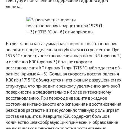
текстуру и повышенное содержание гидрооксидов
железа.
На рис. 4 показаны суммарная скорость восстановления
кварцитов, определенная по убыли массы реагентов. При
1575 °С скорость восста­новления кварцитов КБ (кривая 2)
и особенно КЗС (кривая 3) больше скорости
восстановления КП (кривая 1) при 1715 °С наблюдается об­
ратное (кривые 4—6). Большая скорость восстановления
КЗС при 1715 °С объясняется интенсивным разрушением их
структуры, что при­водит к резкому увеличению активной
поверхности, а следовательно к более интенсивному
восстановлению. При переходе кварцита в жид­кое
состояние интенсивности его испарения н восстановления
резко воз растают и в этих условиях главную роль играет
состав кварцитов. Кварциты КЗС содержат большое
количество шлакообразующих примесей, и образование
жидких шлаков снижает скорость восстановле­ния.