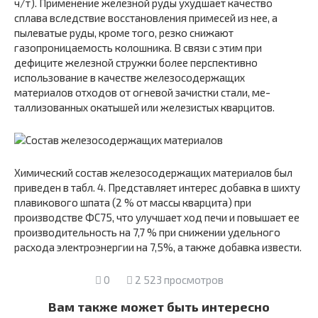
ч/т). Применение железной руды ухудшает качество
сплава вследствие восстановления примесей из нее, а
пылеватые руды, кроме того, резко снижают
газопроницаемость ко­лошника. В связи с этим при
дефиците железной стружки более перспективно
использование в качестве железосодер­жащих
материалов отходов от огневой зачистки стали, ме-
таллизованных окатышей или железистых кварцитов.
Хи­мический состав железосодержащих материалов был
приве­ден в табл. 4. Представляет интерес добавка в шихту
пла­викового шпата (2 % от массы кварцита) при
производстве ФС75, что улучшает ход печи и повышает ее
производитель­ность на 7,7 % при снижении удельного
расхода электро­энергии на 7,5%, а также добавка извести.
0
2 523 просмотров
Вам также может быть интересно