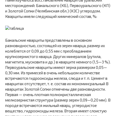
Нами изучалось восстановление кварцитов уральских
месторожде­ний: Бакальского (КБ), Первоуральского (КП)
и Золотой Сопки (Че­лябинская обл.) (КЗС) углеродом.
Кварциты имели следующий хими­ческий состав, %:
Бакальские кварциты представлены в основном
разновидностью, состоящей из зерен кварца, размер их
колеблется от 0,09 до 0,55 мм с преобладанием
крупнозернистого кварца. Других минералов (рутила,
магнетита, мусковита и др.) в кварците немного (1,5—3 %).
Перво­уральские кварциты имеют зерна размером 0,05—
0,30 мм. Из примесей в очень небольшом количестве
встречаются гидрооксиды железа, слюда и т. п. Цемент в
кварцитах отсутствует, т. е. состав их мономинсральный В
кварцитах Золотой Сопки отмечены две разновидности.
Пер­вая — очень плотная полнокристаллическая
мелкозернистая структура (размер зерен 0,09—0,20 мм). В
породе встречаются жильный кварц, углеродистое
вещество, гидрооксиды железа. Вторая имеет слоистую