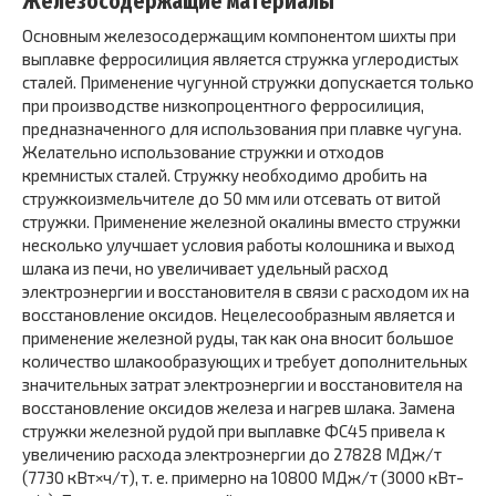
Железосодержащие материалы
Основным железосодер­жащим компонентом шихты при
выплавке ферросилиция является стружка углеродистых
сталей. Применение чу­гунной стружки допускается только
при производстве низ­копроцентного ферросилиция,
предназначенного для ис­пользования при плавке чугуна.
Желательно использование стружки и отходов
кремнистых сталей. Стружку необходи­мо дробить на
стружкоизмельчителе до 50 мм или отсевать от витой
стружки. Применение железной окалины вместо стружки
несколько улучшает условия работы колошника и выход
шлака из печи, но увеличивает удельный расход
электроэнергии и восстановителя в связи с расходом их на
восстановление оксидов. Нецелесообразным является и
при­менение железной руды, так как она вносит большое
коли­чество шлакообразующих и требует дополнительных
значи­тельных затрат электроэнергии и восстановителя на
вос­становление оксидов железа и нагрев шлака. Замена
струж­ки железной рудой при выплавке ФС45 привела к
увеличе­нию расхода электроэнергии до 27828 МДж/т
(7730 кВт×ч/т), т. е. примерно на 10800 МДж/т (3000 кВт-