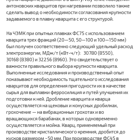
антоновских кварцитов при нагревании позволило также
сделать вывод о необходимости согласования крупности
задаваемо­го в плавку кварцита с его структурой.
На ЧЭМК при опытных плавках ФС75 с использованием
кварцита трех фракций (20—50, 50—100 и 100—150 мм)
был получен соответственно следующий удельный расход
электроэнергии, МДж/т (кВт-ч/т): 30780 (8550),
30168 (8380) и 32256 (8960). Это свидетельствует о
важности пра­вильного выбора крупности кварцита.
Выполненные иссле­дования и производственный опыт
показывают необходи­мость тщательного исследования
кварцитов для определе­ния пригодности их в качестве
сырья для выплавки ферросилиция и путей улучшения их
подготовки к ней. Дробление кварцита и кварца
осуществляется на щековых и конусных дробилках,
грохочение — на вибрационных гро­хотах и во
вращающихся барабанах, в которых одновре­менно
осуществляется и мойка. Кварц, применяемый при
производстве кристаллического кремния, дробится до
кус­ков размером ~50 мм. При производстве ФС45 в