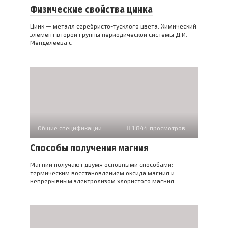
Физические свойства цинка
Цинк — металл серебристо-тусклого цвета. Химический
элемент второй группы периодической системы Д.И.
Менделеева с
Общие спецификации
1 844 просмотров
Способы получения магния
Магний получают двумя основными способами:
термическим восстановлением оксида магния и
непрерывным электролизом хлористого магния.