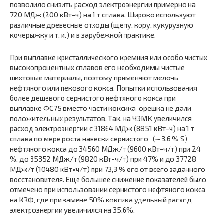
позволило снизить расход электроэнергии примерно на
720 МДж (200 кВт-ч) на 1 т сплава. Широко исполь­зуют
различные древесные отходы (щепу, кору, кукуруз­ную
кочерыжку и т. и.) и в зарубежной практике.
При выплавке кристаллического кремния или особо чис­тых
высокопроцентных сплавов его необходимы чистые
шихтовые материалы, поэтому применяют мелочь
нефтяно­го или пекового кокса. Попытки использования
более деше­вого сернистого нефтяного кокса при
выплавке ФС75 вместо части коксика-орешка не дали
положительных результатов. Так, на ЧЭМК увеличился
расход электроэнергии с 31864 МДж (8851 кВт-ч) на 1 т
сплава по мере роста на­вески сернистого (∼3,6 % S)
нефтяного кокса до 34560 МДж/т (9600 кВт-ч/т) при 24
%, до 35352 МДж/т (9820 кВт-ч/т) при 47% и до 37728
МДж/т (10480 кВт×ч/т) при 73,3 % его от всего заданного
восстановителя. Еще большее снижение показателей было
отмечено при ис­пользовании сернистого нефтяного кокса
на КЗФ, где при замене 50% коксика удельный расход
электроэнергии уве­личился на 35,6%.