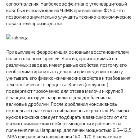
сопротивления. Наиболее эффективно углекварцитовый
кокс был использован на ЧЭМК при выплавке ФС90, что
позволило значительно улучшить технико-экономические
показатели производства:
При выплавке ферросилиция основным восстановителем
является коксик-орешек. Коксик, производимый на
различ­ных заводах, имеет разные свойства, поэтому его
необходи­мо хранить отдельно и при введении в шихту
учитывать его физико-химические свойства и требования
технологического процесса. Коксик (полукокс)
подвергают грохочению для отсева мелочи и крупной
фракции, которую направляют для дробления на
валковые дробилки. После дробления коксик вновь
подвергают рассеву на вибрационных грохотах. Раз­меры
кусков коксика следует подбирать в зависимости от его
физико-химических свойств, мощности и рабочего на­
пряжения печи. Например, для печен мощностью 8,5—12,5
МВА при рабочем напряжении 140—170 В желательно