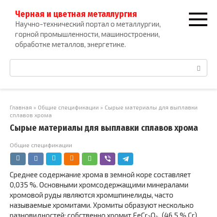
Перейти
Черная и цветная металлургия
к
Научно-технический портал о металлургии,
контенту
горной промышленности, машиностроении,
обработке металлов, энергетике.
Поиск:
Главная
»
Общие спецификации
»
Сырые материалы для выплавки
сплавов хрома
Сырые материалы для выплавки сплавов хрома
Общие спецификации
Среднее содержание хрома в земной коре составляет
0,035 %. Основными хромсодержащими минералами
хромовой руды являются хромшпинелиды, часто
называемые хромитами. Хромиты образуют несколько
разновидностей: собственно хромит FeCr
O
, (46,5 % Cr),