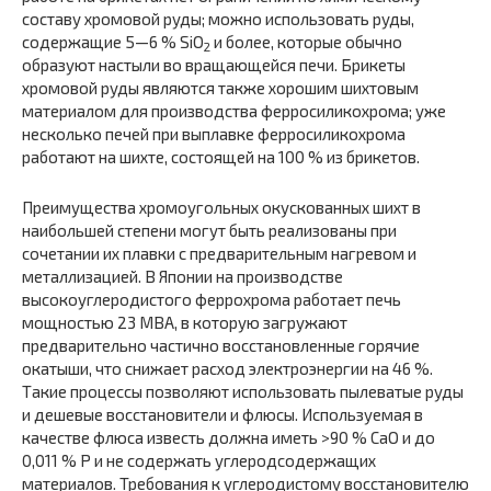
составу хромовой руды; можно использовать руды,
содержащие 5—6 % SiO
и более, которые обычно
2
образуют настыли во вращающейся печи. Брикеты
хромовой руды являются также хорошим шихтовым
материалом для производства ферросиликохрома; уже
несколько печей при выплавке ферросиликохрома
работают на шихте, состоящей на 100 % из брикетов.
Преимущества хромоугольных окускованных шихт в
наибольшей степени могут быть реализованы при
сочетании их плавки с предварительным нагревом и
металлизацией. В Японии на производстве
высокоуглеродистого феррохрома работает печь
мощностью 23 MBA, в которую загружают
предварительно частично восстановленные горячие
окатыши, что снижает расход электроэнергии на 46 %.
Такие процессы позволяют использовать пылеватые руды
и дешевые восстановители и флюсы. Используемая в
качестве флюса известь должна иметь >90 % CaO и до
0,011 % P и не содержать углеродсодержащих
материалов. Требования к углеродистому восстановителю