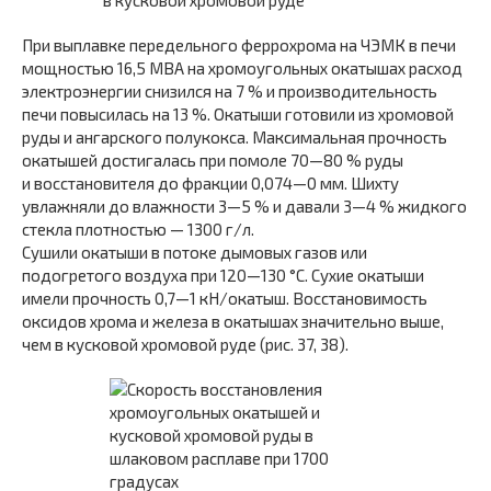
При выплавке передельного феррохрома на ЧЭМК в печи
мощностью 16,5 МВА на хромоугольных окатышах расход
электроэнергии снизился на 7 % и производительность
печи повысилась на 13 %. Окатыши готовили из хромовой
руды и ангарского полукокса. Максимальная прочность
окатышей достигалась при помоле 70—80 % руды
и восстановителя до фракции 0,074—0 мм. Шихту
увлажняли до влажности 3—5 % и давали 3—4 % жидкого
стекла плотностью — 1300 г/л.
Сушили окатыши в потоке дымовых газов или
подогретого воздуха при 120—130 °С. Сухие окатыши
имели прочность 0,7—1 кН/окатыш. Восстановимость
оксидов хрома и железа в окатышах значительно выше,
чем в кусковой хромовой руде (рис. 37, 38).