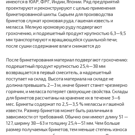
имеются в ЮАР, ФРГ, Индии, Японии. Ряд предприятий
проектируют и реконструируют с целью применения
брикетированной шихты. Сырьем для производства
брикетов служат хромовая руда, гашеная известь и
меласса. Мелкую хромовую руду подвергают
грохочению, и подрешетный продукт крупностью 6,3—9,5
мм транспортируют к вращающейся сушильной печи;
после сушки содержание влаги снижается до
После брикетирования материал подвергают грохочению:
подрешетный продукт крупностью 25,4—38 мм
возвращается в первый смеситель, а надрешетный
поступает на склад. Высота материала на складе не
должна превышать 2—3 м, иначе брикет станет чрезмерно
горячим, и меласса потеряет связующие свойства. Склады
для брикетов рассчитаны на хранение их в течение 3—6
мес. Брикеты содержат по 2,5—3,5 % мелассы и гашеной
извести. Размер брикетов может быть различным в
зависимости от требований. Обычно они имеют длину 51 —
127, ширину 38—63 и толщину 25,4—51 мм. Чем больше
размер получаемых брикетов, тем меньше степень износа