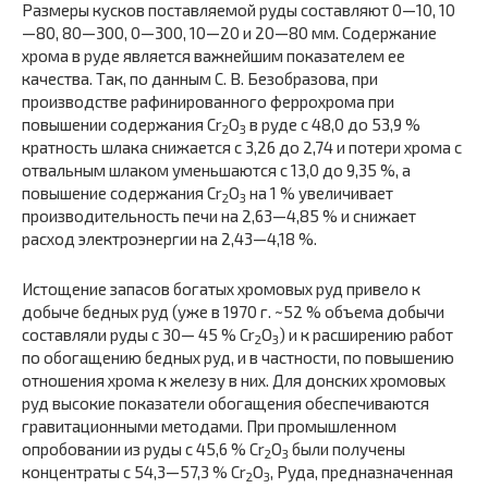
Размеры кусков поставляемой руды составляют 0—10, 10
—80, 80—300, 0—300, 10—20 и 20—80 мм. Содержание
хрома в руде является важнейшим показателем ее
качества. Так, по данным С. В. Безобразова, при
производстве рафинированного феррохрома при
повышении содержания Cr
O
в руде с 48,0 до 53,9 %
2
3
кратность шлака снижается с 3,26 до 2,74 и потери хрома с
отвальным шлаком уменьшаются с 13,0 до 9,35 %, а
повышение содержания Cr
O
на 1 % увеличивает
2
3
производительность печи на 2,63—4,85 % и снижает
расход электроэнергии на 2,43—4,18 %.
Истощение запасов богатых хромовых руд привело к
добыче бедных руд (уже в 1970 г. ~52 % объема добычи
составляли руды с 30— 45 % Cr
O
) и к расширению работ
2
3
по обогащению бедных руд, и в частности, по повышению
отношения хрома к железу в них. Для донских хромовых
руд высокие показатели обогащения обеспечиваются
гравитационными методами. При промышленном
опробовании из руды с 45,6 % Cr
O
были получены
2
3
концентраты с 54,3—57,3 % Cr
O
, Руда, предназначенная
2
3