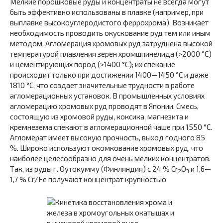
Мелкие порошковые руды и концентраты не всегда могут
быть эффективно использованы в плавке (например, при
выплавке высокоуглеродистого феррохрома). Возникает
необходимость проводить окускование руд тем или иным
методом. Агломерация хромовых руд затруднена высокой
температурой плавления зерен хромшпинелида (>2000 °С)
и цементирующих пород (>1400 °С); их спекание
происходит только при достижении 1400—1450 °С и даже
1810 °С, что создает значительные трудности в работе
агломерационных установок. В промышленных условиях
агломерацию хромовых руд проводят в Японии. Смесь,
состоящую из хромовой руды, коксика, магнезита и
кремнезема спекают в агломерационной чаше при 1550 °С.
Агломерат имеет высокую прочность, выход годного 85
%. Широко используют окомкование хромовых руд, что
наиболее целесообразно для очень мелких концентратов.
Так, из руды г. Оутокумму (Финляндия) с 24 % Cr
О
и 1,6—
2
3
1,7 % Cr/Fe получают концентрат крупностью