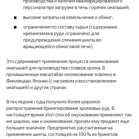
производства и наличия квалифицированного
персонала при загрузке в печь горячих окатышей;
высокие затраты на измельчение и обжиг;
ограничения по составу сырья (содержание
кремнезема в руде ограничено для
предупреждения спекания шихты во
вращающейся обжиговой печи).
Это сдерживает применение процесса окомкования
окатышей для производства сплавов хрома. В
промышленных масштабах окомкование освоено в
Финляндии, Японии (с нагревом и восстановлением
окатышей) и других странах.
В последние годы получило более широкое
распространение брикетирование хромовых руд. В
настоящее время этот способ окускования применяют так
же широко, как и окомкование, причем ему придают еще
большее значение. Предприятия, рассчитанные на
применение шихты, состоящей на 100 % из брикетов