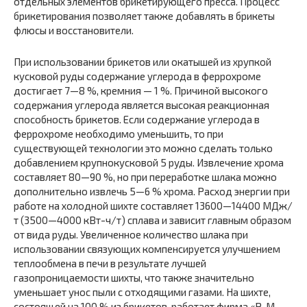
отдельных элементов брикетирующего пресса. Процесс
брикетирования позволяет также добавлять в брикеты
флюсы и восстановители.
При использовании брикетов или окатышей из хрупкой
кусковой руды содержание углерода в феррохроме
достигает 7—8 %, кремния — 1 %. Причиной высокого
содержания углерода является высокая реакционная
способность брикетов. Если содержание углерода в
феррохроме необходимо уменьшить, то при
существующей технологии это можно сделать только
добавлением крупнокусковой 5 руды. Извлечение хрома
составляет 80—90 %, но при переработке шлака можно
дополнительно извлечь 5—6 % хрома. Расход энергии при
работе на холодной шихте составляет 13600—14400 МДж/
т (3500—4000 кВт-ч/т) сплава и зависит главным образом
от вида руды. Увеличенное количество шлака при
использовании связующих компенсируется улучшением
теплообмена в печи в результате лучшей
газопроницаемости шихты, что также значительно
уменьшает унос пыли с отходящими газами. На шихте,
состоящей на 100 % из брикетов, работает фирма «Р. М.