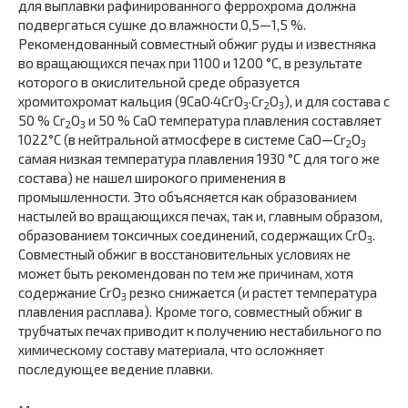
для выплавки рафинированного феррохрома должна
подвергаться сушке до влажности 0,5—1,5 %.
Рекомендованный совместный обжиг руды и известняка
во вращающихся печах при 1100 и 1200 °С, в результате
которого в окислительной среде образуется
хромитохромат кальция (9CaO·4CrO
·Cr
O
), и для состава с
3
2
3
50 % Cr
O
и 50 % CaO температура плавления составляет
2
3
1022°С (в нейтральной атмосфере в системе CaO—Cr
O
2
3
самая низкая температура плавления 1930 °С для того же
состава) не нашел широкого применения в
промышленности. Это объясняется как образованием
настылей во вращающихся печах, так и, главным образом,
образованием токсичных соединений, содержащих CrO
.
3
Совместный обжиг в восстановительных условиях не
может быть рекомендован по тем же причинам, хотя
содержание CrO
резко снижается (и растет температура
3
плавления расплава). Кроме того, совместный обжиг в
трубчатых печах приводит к получению нестабильного по
химическому составу материала, что осложняет
последующее ведение плавки.