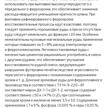
использовать при выплавке высокоуглеродистого и
передельного феррохрома, это обеспечивает снижение
расхода кварцита и уменьшение кратности шлака. При
выплавке рафинированного феррохрома
восстановительные процессы идут в расплаве, поэтому
следует применять порошковые руды, а при их отсутствии
руду следует измельчать до фракции ≤20 мм. Особенно
нежелательны кусковые магнезиальные руды, применение
которых повышает на 5—8% расход электроэнергии
и ферросиликохрома. Легковосстановимые руды с
железистым цементом рационально употреблять в смеси
с другими рудами, что обеспечивает улучшение
восстановимости рудной смеси, предупреждает
разрушение футеровки печей вследствие агрессивности
перегретого феррохрома с пониженным содержанием
хрома и т. д. Донские хромовые руды для ферросплавного
производства в соответствии с ТУ 14-9-220—81
поставляют марок ДХ-1-1 и ДХ-1-2, которые содержат
соответственно ≥50 и ≥47% Cr
О
при соотношении
2
3
оксидов хрома и железа не менее 3,5 и 3,0. Содержание
кремнезема ≤7 и 9 %, фосфора ≤0,005 % и серы ≤0,05 %.