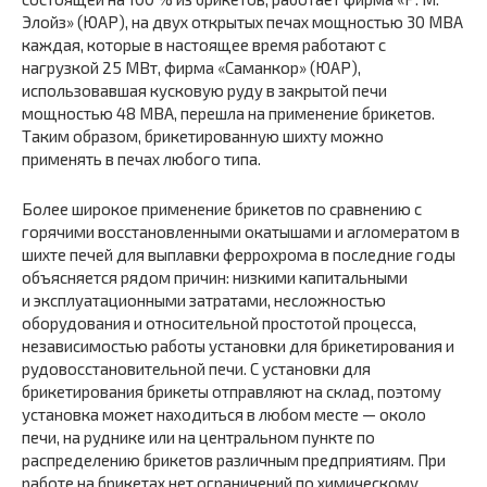
Элойз» (ЮАР), на двух открытых печах мощностью 30 MBA
каждая, которые в настоящее время работают с
нагрузкой 25 МВт, фирма «Саманкор» (ЮАР),
использовавшая кусковую руду в закрытой печи
мощностью 48 MBA, перешла на применение брикетов.
Таким образом, брикетированную шихту можно
применять в печах любого типа.
Более широкое применение брикетов по сравнению с
горячими восстановленными окатышами и агломератом в
шихте печей для выплавки феррохрома в последние годы
объясняется рядом причин: низкими капитальными
и эксплуатационными затратами, несложностью
оборудования и относительной простотой процесса,
независимостью работы установки для брикетирования и
рудовосстановительной печи. С установки для
брикетирования брикеты отправляют на склад, поэтому
установка может находиться в любом месте — около
печи, на руднике или на центральном пункте по
распределению брикетов различным предприятиям. При
работе на брикетах нет ограничений по химическому