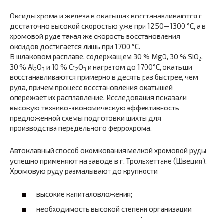
Оксиды хрома и железа в окатышах восстанавливаются с
достаточно высокой скоростью уже при 1250—1300 °С, а в
хромовой руде такая же скорость восстановления
оксидов достигается лишь при 1700 °С.
В шлаковом расплаве, содержащем 30 % MgO, 30 % SiO
,
2
30 % Al
O
и 10 % Cr
О
и нагретом до 1700°С, окатыши
2
3
2
3
восстанавливаются примерно в десять раз быстрее, чем
руда, причем процесс восстановления окатышей
опережает их расплавление. Исследования показали
высокую технико-экономическую эффективность
предложенной схемы подготовки шихты для
производства передельного феррохрома.
Автоклавный способ окомкования мелкой хромовой руды
успешно применяют на заводе в г. Трольхеттане (Швеция).
Хромовую руду размалывают до крупности
высокие капиталовложения;
необходимость высокой степени организации