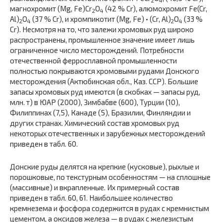
2
4
магнохромит (Mg, Fe)Cr
O
(42 % Cr), алюмохромит Fe(Cr,
2
4
Al)
O
(37 % Cr), и хромпикотит (Mg, Fe) • (Cr, Al)
O
(33 %
2
4
2
4
Cr). Несмотря на то, что залежи хромовых руд широко
распространены, промышленное значение имеет лишь
ограниченное число месторождений. Потребности
отечественной ферросплавной промышленности
полностью покрываются хромовыми рудами Донского
месторождения (Актюбинская обл., Каз. ССР). Большие
запасы хромовых руд имеются (в скобках — запасы руд,
млн. т) в ЮАР (2000), Зимбабве (600), Турции (10),
Филиппинах (7,5), Канаде (5), Бразилии, Финляндии и
других странах. Химический состав хромовых руд
некоторых отечественных и зарубежных месторождений
приведен в табл. 60.
Донские руды делятся на крепкие (кусковые), рыхлые и
порошковые, по текстурным особенностям — на сплошные
(массивные) и вкрапленные. Их примерный состав
приведен в табл. 60, 61. Наибольшее количество
кремнезема и фосфора содержится в рудах с кремнистым
цементом, а оксидов железа — в рудах с железистым