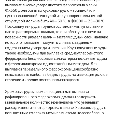
выплавке высокоуглеродистого феррохрома марки
ФХ650 доля богатых кусковых руд с массивной или
густовкрапленной текстурой и крупнокристаллической
структурой должна быть 40—50 %, а ФХ800 — 25—30 %.
Поскольку эти руды трудновосстановимы, тугоплавки и
плохо растворимы в шлаках, то они образуют в печи на
поверхности раздела шлак — металл рудный слой, наличие
которого позволяет получить сплавы с заданным
содержанием углерода и кремния. Крупнокусковые руды
также необходимы при выплавке среднеуглеродистого
феррохрома бесфлюсовым силикотермическим методом
и ферросиликохрома одностадийным методом. Для
выплавки передельного феррохрома целесообразно
использовать наиболее бедные руды, но имеющие рыхлое
строение и хорошо восстанавливающиеся.
Хромовые руды, применяющиеся для выплавки
рафинированного феррохрома, должны содержать
минимальное количество кремнезема, что уменьшит
расход извести и потери хрома в шлаке. Хромовые руды с
повышенным содержанием кремнезема целесообразно