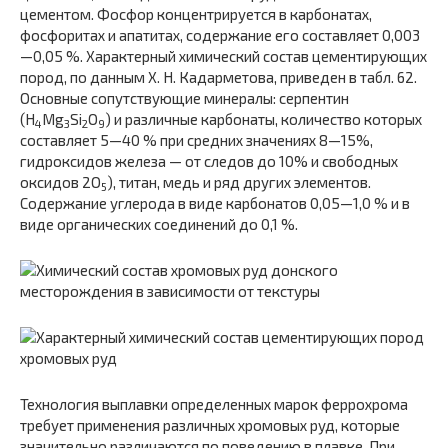
цементом. Фосфор концентрируется в карбонатах,
фосфоритах и апатитах, содержание его составляет 0,003
—0,05 %. Характерный химический состав цементирующих
пород, по данным X. Н. Кадарметова, приведен в табл. 62.
Основные сопутствующие минералы: серпентин
(Н
Мg
Si
O
) и различные карбонаты, количество которых
4
3
2
9
составляет 5—40 % при средних значениях 8—15%,
гидроксидов железа — от следов до 10% и свободных
оксидов 2O
), титан, медь и ряд других элементов.
5
Содержание углерода в виде карбонатов 0,05—1,0 % и в
виде органических соединений до 0,1 %.
Технология выплавки определенных марок феррохрома
требует применения различных хромовых руд, которые
значительно различаются по поведению в плавке. При