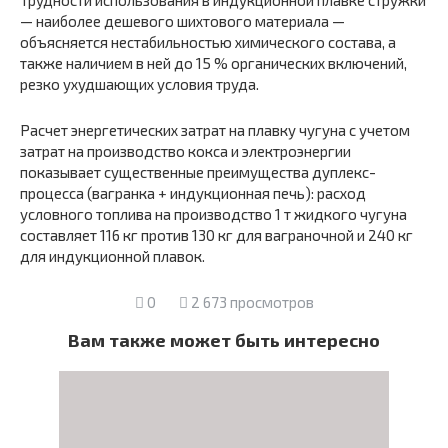
Трудности использования в индукционной плавке стружки
— наиболее дешевого шихтового материала —
объясняется нестабильностью химического состава, а
также наличием в ней до 15 % органических включений,
резко ухудшающих условия труда.
Расчет энергетических затрат на плавку чугуна с учетом
затрат на производство кокса и электроэнергии
показывает существенные преимущества дуплекс-
процесса (вагранка + индукционная печь): расход
условного топлива на производство 1 т жидкого чугуна
составляет 116 кг против 130 кг для ваграночной и 240 кг
для индукционной плавок.
0
2 673 просмотров
Вам также может быть интересно