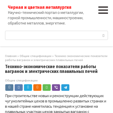
Перейти
Черная и цветная металлургия
к
Научно-технический портал о металлургии,
контенту
горной промышленности, машиностроении,
обработке металлов, энергетике.
Поиск:
Главная
»
Общие спецификации
»
Технико-экономические показатели
работы вагранок и электрических плавильных печей
Технико-экономические показатели работы
вагранок и электрических плавильных печей
Общие спецификации
При строительстве новых и реконструкции действующих
чугунолитейных цехов в промышленно развитых странах и
в нашей стране наметилась тенденция к установке на
плавильных участках цехов закрытых вагранок с