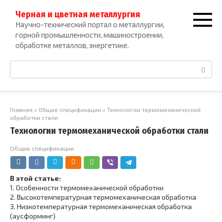
Перейти
Черная и цветная металлургия
к
Научно-технический портал о металлургии,
контенту
горной промышленности, машиностроении,
обработке металлов, энергетике.
Поиск:
Главная
»
Общие спецификации
»
Технологии термомеханической
обработки стали
Технологии термомеханической обработки стали
Общие спецификации
В этой статье:
1.
Особенности термомеханической обработки
2.
Высокотемпературная термомеханическая обработка
3.
Низкотемпературная термомеханическая обработка
(аусформинг)