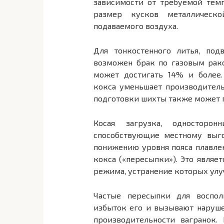
зависимости от требуемой темп
размер кусков металлическо
подаваемого воздуха.
Для тонкостенного литья, под
возможен брак по газовым рак
может достигать 14% и более.
кокса уменьшает производитель
подготовки шихты также может п
Косая загрузка, односторо
способствующие местному выг
понижению уровня пояса плавле
кокса («пересыпки»). Это являе
режима, устранение которых улу
Частые пересыпки для воспол
избыток его и вызывают наруш
производительности вагранок.