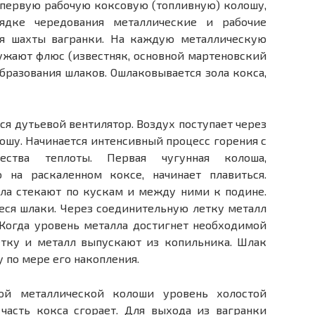
 первую рабочую коксовую (топливную) колошу,
ядке чередования металлические и рабочие
я шахты вагранки. На каждую металлическую
ружают флюс (известняк, основной мартеновский
бразования шлаков. Ошлаковывается зола кокса,
ся дутьевой вентилятор. Воздух поступает через
шу. Начинается интенсивный процесс горения с
ества теплоты. Первая чугунная колоша,
о на раскаленном коксе, начинает плавиться.
ла стекают по кускам и между ними к подине.
еся шлаки. Через соединительную летку металл
 Когда уровень металла достигнет необходимой
етку и металл выпускают из копильника. Шлак
 по мере его накопления.
ой металлической колоши уровень холостой
 часть кокса сгорает. Для выхода из вагранки