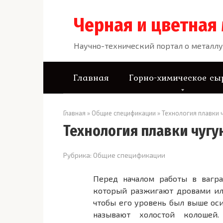
Перейти
к
Черная и цветная
контенту
Научно-технический портал о металлу
Главная
Горно-химическое сы
Главная
»
Общие спецификации
»
Технология плавки 
Технология плавки чугу
Рубрика:
Общие спецификации
Перед началом работы в вагра
который разжигают дровами ил
чтобы его уровень был выше оси
называют холостой колошей