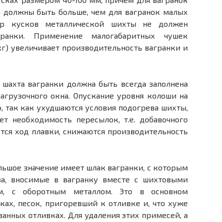
 должны быть больше, чем для вагранок малых
ер кусков металлической шихты не должен
ранки. Применение малогабаритных чушек
 кг) увеличивает производительность вагранки и
 шахта вагранки должна быть всегда заполнена
агрузочного окна. Опускание уровня колоши на
о, так как ухудшаются условия подогрева шихты,
ет необходимость пересылок, т.е. добавочного
ется ход плавки, снижаются производительность
льшое значение имеет шлак вагранки, с которым
ва, вносимые в вагранку вместе с шихтовыми
ом, с оборотным металлом. Это в основном
иках, песок, пригоревший к отливке и, что хуже
ванных отливках. Для удаления этих примесей, а