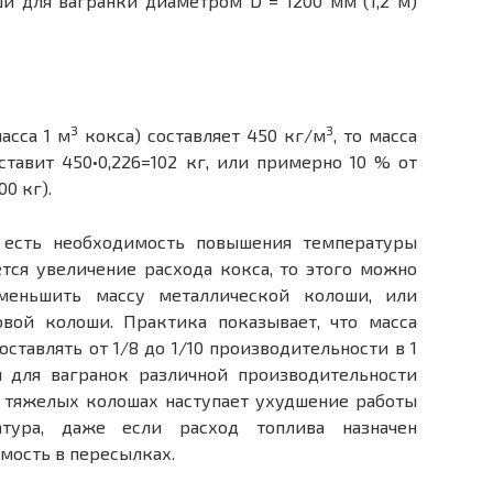
и для вагранки диаметром D = 1200 мм (1,2 м)
3
3
асса 1 м
кокса) составляет 450 кг/м
, то масса
тавит 450•0,226=102 кг, или примерно 10 % от
0 кг).
 есть необходимость повышения температуры
тся увеличение расхода кокса, то этого можно
меньшить массу металлической колоши, или
овой колоши. Практика показывает, что масса
ставлять от 1/8 до 1/10 производительности в 1
и для вагранок различной производительности
ее тяжелых колошах наступает ухудшение работы
атура, даже если расход топлива назначен
мость в пересылках.