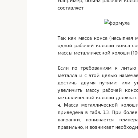
Например, объем рабочей колош
составляет
Так как масса кокса (насыпная м
одной рабочей колоши кокса сос
массы металлической колоши (100
Если по требованиям к литью
металла и с этой целью намечае
достичь двумя путями: или у
увеличить массу рабочей кокс
металлической колоши должна со
ч. Масса металлической колош
приведена в табл. 3.3. При бол
вагранки, понижается темпер
правильно, и возникает необходи