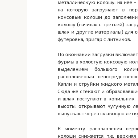
металлическую колошу; на нее –
на которую загружают в пор
коксовые колоши до заполнени
колошу (начиная с третьей) заг
шлак и другие материалы) для о
футеровка, пригар с литников.
По окончании загрузки включает
фурмы в холостую коксовую коло
выделением большого колич
расположенная непосредственн
Капли и струйки жидкого метал
Сюда же стекают и образовавши
и шлак поступают в копильник.
высоты, открывают чугунную л
выпускают через шлаковую летку
К моменту расплавления перв
колоши снижается, т.е. верхняя