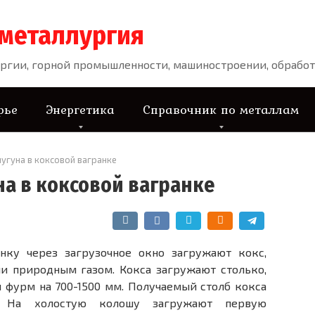
 металлургия
ргии, горной промышленности, машиностроении, обработ
рье
Энергетика
Справочник по металлам
чугуна в коксовой вагранке
на в коксовой вагранке
нку через загрузочное окно загружают кокс,
и природным газом. Кокса загружают столько,
 фурм на 700-1500 мм. Получаемый столб кокса
. На холостую колошу загружают первую