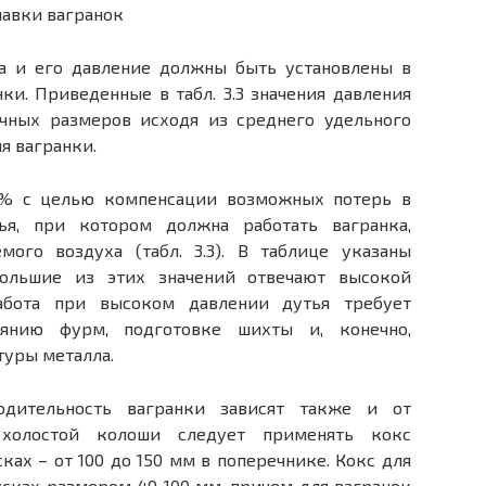
ха и его давление должны быть установлены в
ки. Приведенные в табл. 3.3 значения давления
ичных размеров исходя из среднего удельного
я вагранки.
 % с целью компенсации возможных потерь в
ья, при котором должна работать вагранка,
мого воздуха (табл. 3.3). В таблице указаны
большие из этих значений отвечают высокой
Работа при высоком давлении дутья требует
оянию фурм, подготовке шихты и, конечно,
туры металла.
одительность вагранки зависят также и от
 холостой колоши следует применять кокс
ах – от 100 до 150 мм в поперечнике. Кокс для
сках размером 40-100 мм, причем для вагранок