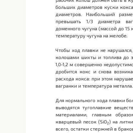
больших диаметров куски кокса
диаметров. Наибольший разм
превышать 1/3 диаметра ваг
доменного чугуна (массой до 15
температуру чугуна на желобе.
Чтобы ход плавки не нарушался,
колошами шихты и топлива до з
1,0-1,2 м совершенно недопустим
дробится кокс и снова возника
расхода кокса: при этом наруша
вагранки и температура металла.
Для нормального хода плавки бо
выводятся тугоплавкие вещест
материалами, главным образ
кварцевый песок (SiO
) на литн
2
всего, остатки стержней в брако