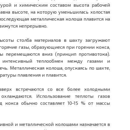
турой и химическим составом высота рабочей
авна высоте, на которую уменьшилась холостая
последующая металлическая колоша плавится на
движутся непрерывно.
ысоты столба материалов в шахту загружают
 горячие газы, образующиеся при горении кокса,
лы перемещаются вниз (принцип противотока).
т интенсивный теплообмен между газами и
чь. Металлическая колоша, опускаясь по шахте,
ратуры плавления и плавится.
вверх встречаются со все более холодными
охлаждаются. Использование теплоты газов
д кокса обычно составляет 10-15 % от массы
ивной и металлической колошами назначается в