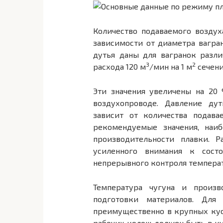
Количество подаваемого возду
зависимости от диаметра вагран
дутья даны для вагранок разл
3
2
расхода 120 м
/мин на 1 м
сечени
Эти значения увеличены на 20
воздухопроводе. Давление дут
зависит от количества подавае
рекомендуемые значения, наи
производительности плавки. 
усиленного внимания к сост
непрерывного контроля темпера
Температура чугуна и произв
подготовки материалов. Для
преимущественно в крупных куск
рабочих колош должен быть в ку