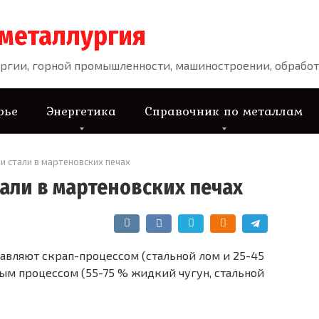
 металлургия
ргии, горной промышленности, машиностроении, обработ
рье
Энергетика
Справочник по металлам
и стали в мартеновских печах
али в мартеновских печах
лавляют скрап-процессом (стальной лом и 25-45
ным процессом (55-75 % жидкий чугун, стальной