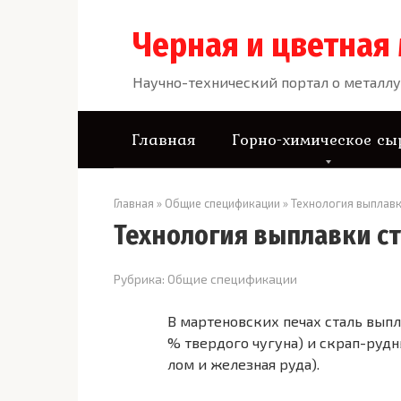
Перейти
к
Черная и цветная
контенту
Научно-технический портал о металлу
Главная
Горно-химическое сы
Главная
»
Общие спецификации
»
Технология выплавк
Технология выплавки ст
Рубрика:
Общие спецификации
В мартеновских печах сталь вып
% твердого чугуна) и скрап-руд
лом и железная руда).