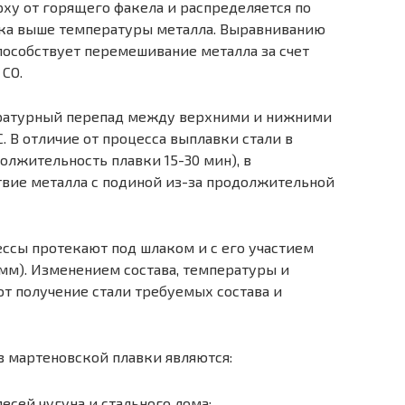
ерху от горящего факела и распределяется по
ака выше температуры металла. Выравниванию
пособствует перемешивание металла за счет
СО.
ературный перепад между верхними и нижними
С. В отличие от процесса выплавки стали в
олжительность плавки 15-30 мин), в
вие металла с подиной из-за продолжительной
ессы протекают под шлаком и с его участием
 мм). Изменением состава, температуры и
т получение стали требуемых состава и
 мартеновской плавки являются:
сей чугуна и стального лома;