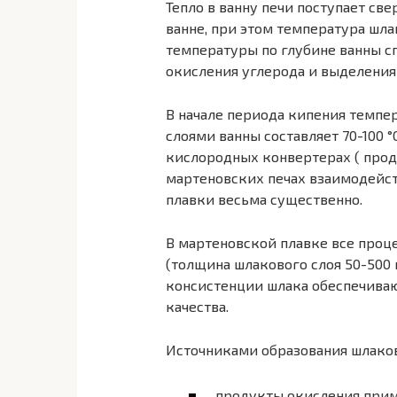
Тепло в ванну печи поступает св
ванне, при этом температура шл
температуры по глубине ванны с
окисления углерода и выделения 
В начале периода кипения темп
слоями ванны составляет 70-100 °
кислородных конвертерах ( прод
мартеновских печах взаимодейст
плавки весьма существенно.
В мартеновской плавке все проц
(толщина шлакового слоя 50-500
консистенции шлака обеспечиваю
качества.
Источниками образования шлаков
продукты окисления приме