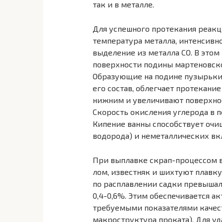
так и в металле.
Для успешного протекания реакц
температура металла, интенсивн
выделение из металла СО. В это
поверхности подины мартеновско
Образующие на подине пузырьки
его состав, облегчает протекани
нижним и увеличивают поверхнос
Скорость окисления углерода в п
Кипение ванны способствует очищ
водорода) и неметаллических вк
При выплавке скрап-процессом в
лом, известняк и шихтуют плавку
по расплавлении садки превышал
0,4-0,6%. Этим обеспечивается а
требуемыми показателями качест
макроструктура проката). Для уд