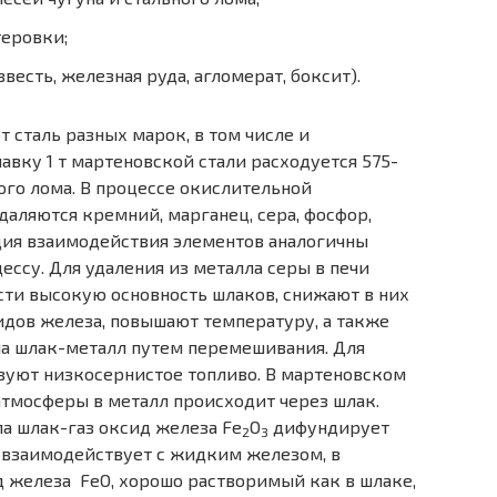
еровки;
есть, железная руда, агломерат, боксит).
 сталь разных марок, в том числе и
авку 1 т мартеновской стали расходуется 575-
ного лома. В процессе окислительной
аляются кремний, марганец, сера, фосфор,
ция взаимодействия элементов аналогичны
ссу. Для удаления из металла серы в печи
ти высокую основность шлаков, снижают в них
дов железа, повышают температуру, а также
а шлак-металл путем перемешивания. Для
зуют низкосернистое топливо. В мартеновском
атмосферы в металл происходит через шлак.
а шлак-газ оксид железа Fe
O
дифундирует
2
3
л взаимодействует с жидким железом, в
д железа FeO, хорошо растворимый как в шлаке,