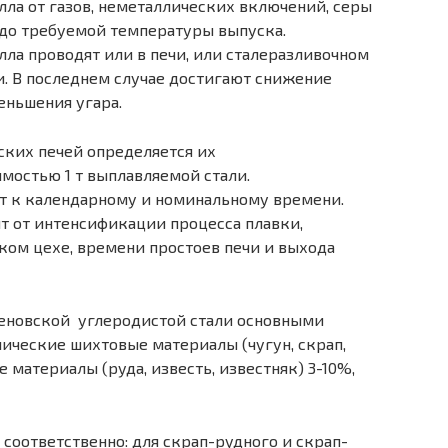
лла от газов, неметаллических включений, серы
 до требуемой температуры выпуска.
ла проводят или в печи, или сталеразливочном
и. В последнем случае достигают снижение
еньшения угара.
ких печей определяется их
мостью 1 т выплавляемой стали.
т к календарному и номинальному времени.
т от интенсификации процесса плавки,
ком цехе, времени простоев печи и выхода
теновской углеродистой стали основными
ические шихтовые материалы (чугун, скрап,
 материалы (руда, известь, известняк) 3-10%,
соответственно: для скрап-рудного и скрап-