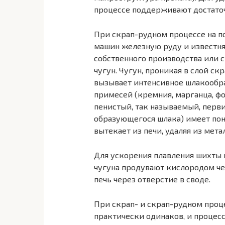
процессе поддерживают достато
При скрап-рудном процессе на п
машин железную руду и известняк
собственного производства или 
чугун. Чугун, проникая в слой ск
вызывает интенсивное шлакообра
примесей (кремния, марганца, ф
пенистый, так называемый, перв
образующегося шлака) имеет пон
вытекает из печи, удаляя из мета
Для ускорения плавления шихты 
чугуна продувают кислородом ч
печь через отверстие в своде.
При скрап- и скрап-рудном проц
практически одинаков, и процесс