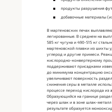
продукты разрушения фут
добавочные материалы (изв
В мартеновских печах выплавляют
легированные. В среднем на выпл
585 кг чугуна и 490-515 кг сталь
мартеновской плавки из шихты уд
углерод и другие примеси. Реак
кислородно-конвертерному проце
поддерживают присадками извес
до минимума концентрацию окси
увеличивают поверхность раздел
снижения серы в металле исполь
процессе переход кислорода из 
Образующийся на границе раздел
через шлак и в зоне шлак-метал
результате образуется моноокси