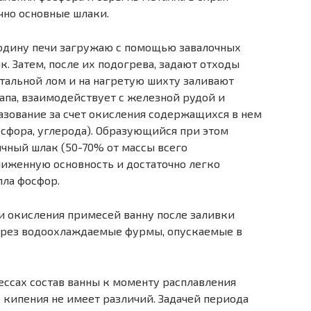
чно основные шлаки.
одину печи загружаю с помощью завалочных
. Затем, после их подогрева, задают отходы
стальной лом и на нагретую шихту заливают
рапа, взаимодействует с железной рудой и
зование за счет окисления содержащихся в нем
осфора, углерода). Образующийся при этом
ичный шлак (50-70% от массы всего
иженную основность и достаточно легко
лла фосфор.
и окисления примесей ванну после заливки
ерез водоохлаждаемые фурмы, опускаемые в
ессах состав ванны к моменту расплавления
 кипения не имеет различий. Задачей периода