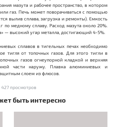
рания мазута и рабочее пространство, в котором
т или газ. Печь может поворачиваться с помощью
ется вылив сплава, загрузка и ремонты). Емкость
 кг по медному сплаву. Расход мазута около 20%.
а» — высокий угар металла, достигающий 4-5%.
ниевых сплавов в тигельных печах необходимо
е тигля от топочных газов. Для этого тигли в
топочных газов огнеупорной кладкой и верхняя
очной части наружу. Плавка алюминиевых и
защитным слоем из флюсов.
 427 просмотров
жет быть интересно