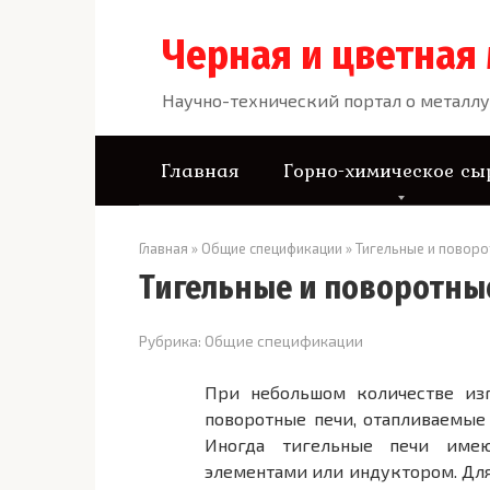
Перейти
к
Черная и цветная
контенту
Научно-технический портал о металлу
Главная
Горно-химическое сы
Главная
»
Общие спецификации
»
Тигельные и поворо
Тигельные и поворотны
Рубрика:
Общие спецификации
При небольшом количестве из
поворотные печи, отапливаемые 
Иногда тигельные печи имею
элементами или индуктором. Для