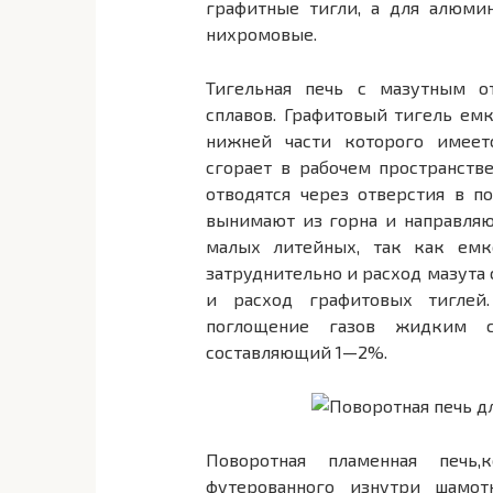
графитные тигли, а для алюми
нихромовые.
Тигельная печь с мазутным о
сплавов. Графитовый тигель емк
нижней час­ти которого имеет
сгорает в рабочем пространстве
отводятся через отверстия в п
вынимают из горна и направляю
малых литейных, так как емко
затрудни­тельно и расход мазута 
и расход графитовых тиглей
поглощение газов жидким с
составляющий 1—2%.
Поворотная пламенная печь,
футерованного изнутри шамот