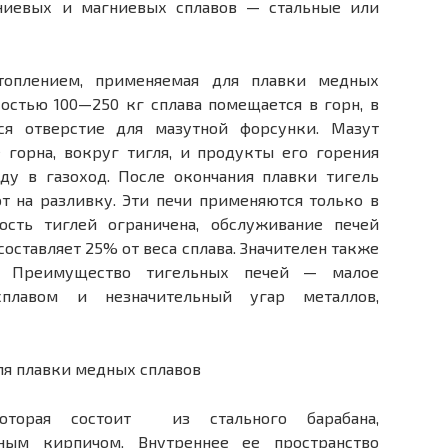
ниевых и магниевых сплавов — стальные или
топлением, применяемая для плавки медных
остью 100—250 кг сплава помещается в горн, в
ся отверстие для мазутной форсунки. Мазут
 горна, вокруг тигля, и продукты его горения
оду в газоход. После окончания плавки тигель
т на разливку. Эти печи применяются только в
сть тиглей ограничена, обслуживание печей
составляет 25% от веса сплава. Значителен также
. Преимущество тигельных печей — малое
плавом и незначительный угар металлов,
которая состоит из стального барабана,
ным кирпичом. Внутреннее ее пространство