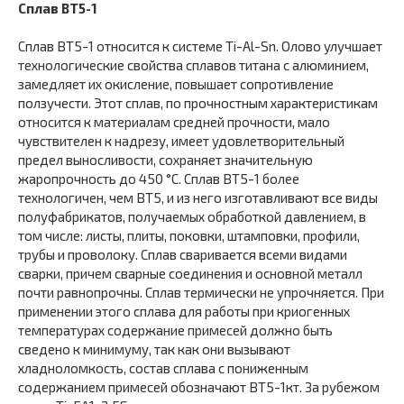
Сплав ВТ5-1
Сплав ВТ5-1 относится к системе Ti-Al-Sn. Олово улучшает
технологические свойства сплавов титана с алюминием,
замедляет их окисление, повышает сопротивление
ползучести. Этот сплав, по прочностным характеристикам
относится к материалам средней прочности, мало
чувствителен к надрезу, имеет удовлетворительный
предел выносливости, сохраняет значительную
жаропрочность до 450 °С. Сплав ВТ5-1 более
технологичен, чем ВТ5, и из него изготавливают все виды
полуфабрикатов, получаемых обработкой давлением, в
том числе: листы, плиты, поковки, штамповки, профили,
трубы и проволоку. Сплав сваривается всеми видами
сварки, причем сварные соединения и основной металл
почти равнопрочны. Сплав термически не упрочняется. При
применении этого сплава для работы при криогенных
температурах содержание примесей должно быть
сведено к минимуму, так как они вызывают
хладноломкость, состав сплава с пониженным
содержанием примесей обозначают ВТ5-1кт. За рубежом