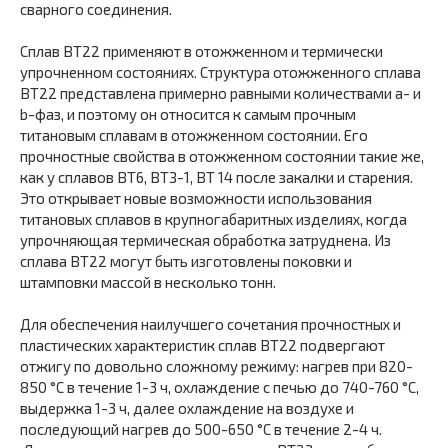
сварного соединения.
Сплав ВТ22 применяют в отожженном и термически
упрочненном состояниях. Структура отожженного сплава
ВТ22 представлена примерно равными количествами а- и
b-фаз, и поэтому он относится к самым прочным
титановым сплавам в отожженном состоянии. Его
прочностные свойства в отожженном состоянии такие же,
как у сплавов ВТ6, ВТЗ-1, ВТ 14 после закалки и старения.
Это открывает новые возможности использования
титановых сплавов в крупногабаритных изделиях, когда
упрочняющая термическая обработка затруднена. Из
сплава ВТ22 могут быть изготовлены поковки и
штамповки массой в несколько тонн.
Для обеспечения наилучшего сочетания прочностных и
пластических характеристик сплав ВТ22 подвергают
отжигу по довольно сложному режиму: нагрев при 820-
850 °С в течение 1-3 ч, охлаждение с печью до 740-760 °С,
выдержка 1-3 ч, далее охлаждение на воздухе и
последующий нагрев до 500-650 °С в течение 2-4 ч.