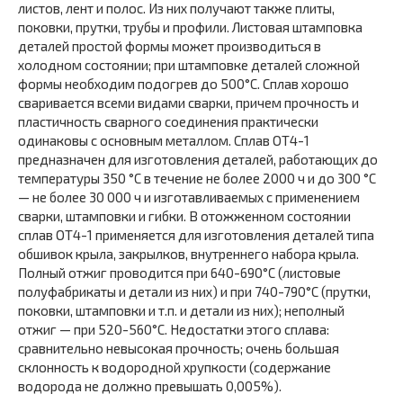
листов, лент и полос. Из них получают также плиты,
поковки, прутки, трубы и профили. Листовая штамповка
деталей простой формы может производиться в
холодном состоянии; при штамповке деталей сложной
формы необходим подогрев до 500°С. Сплав хорошо
сваривается всеми видами сварки, причем прочность и
пластичность сварного соединения практически
одинаковы с основным металлом. Сплав ОТ4-1
предназначен для изготовления деталей, работающих до
температуры 350 °С в течение не более 2000 ч и до 300 °С
— не более 30 000 ч и изготавливаемых с применением
сварки, штамповки и гибки. В отожженном состоянии
сплав ОТ4-1 применяется для изготовления деталей типа
обшивок крыла, закрылков, внутреннего набора крыла.
Полный отжиг проводится при 640-690°С (листовые
полуфабрикаты и детали из них) и при 740-790°С (прутки,
поковки, штамповки и т.п. и детали из них); неполный
отжиг — при 520-560°С. Недостатки этого сплава:
сравнительно невысокая прочность; очень большая
склонность к водородной хрупкости (содержание
водорода не должно превышать 0,005%).