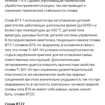
течение 1-4 ч. Однако упрочняющая термическая
обработка применяется редко, так как приводит к
снижению термической стабильности сплава.
Сплав ВТЗ-1 используется при изготовлении деталей
двигателей, работающих длительное время (до 6000 ч и
более) при температурах до 400 °С; деталей типа
арматуры, ушковых болтов; деталей системы управления.
В последнее время наметилась тенденция к замене сплава
ВТЗ-1 сплавом ВТ6, по-видимому, в основном в связи с
тем, что сплав Ti-6A1-4V успешно используется многие
годы в зарубежной практике для изготовления самых
ответственных конструкций. Дополнительным
легированием удается повысить прочностные свойства
сплава Ti-6A1-4V при сохранении удовлетворительной
пластичности, мо механические свойства сварных
соединений при этом значительно ухудшаются, так что при
свариваемости, в частности, электронно-лучевой сваркой,
сплавы типа ВТ6 не имеют себе равных, кроме, может
быть, сплава ВТ20.
Сплав ВТ22