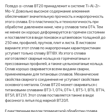
Псевдо α-сплав ВТ20 принадлежит к системе Ti-Al-Zr-
Mo-V. Довольно высокое содержание алюминия
обеспечивает значительную прочность и жаропрочность
этого сплава. Его пластичность и технологичность при
обработке давлением ниже, чем у сплавов типа ОТ4. Тем
не менее он хорошо деформируется в горячем состоянии
и поставляется в виде поковок и штамповок толщиной до
250 мм, профилей, прутков, плит и листа. В листовом
варианте этот сплав по жаропрочным характеристикам
уступает только сплаву ВТ18У. Из этого сплава
изготовляют сварные кольца из горячекатаных и
прессованных профилей, а также цельнокатаные кольца.
Сплав хорошо сваривается всеми видами сварки,
применяемыми для титановых сплавов. Механические
свойства сварного соединения не уступают свойствам
основного металла. Сплав ВТ20 может свариваться с
титановыми сплавами ВТЗ-1, ОТ4, ОТ4-1, ВТ5-1, ВТ6, ВТ14,
ВТ5Л, ВТ21Л. Этот сплав поставляется также в виде
фасонного литья под маркой ВТ20Л.
Единственным видом термической обработки сплава