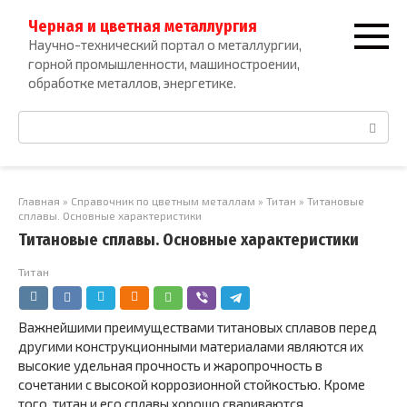
Перейти
Черная и цветная металлургия
к
Научно-технический портал о металлургии,
контенту
горной промышленности, машиностроении,
обработке металлов, энергетике.
Поиск:
Главная
»
Справочник по цветным металлам
»
Титан
»
Титановые
сплавы. Основные характеристики
Титановые сплавы. Основные характеристики
Титан
Важнейшими преимуществами титановых сплавов перед
другими конструкционными материалами являются их
высокие удельная прочность и жаропрочность в
сочетании с высокой коррозионной стойкостью. Кроме
того, титан и его сплавы хорошо свариваются,