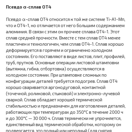
Псевдо
α
-сплав ОТ4
Псевдо α-сплав ОТ4 относится к той же системе Ti-A1-Мп,
что и ОТ4-1, но отличается от него большим содержанием
алюминия. В связи с этим он прочнее сплава ОТ4-1. Этот
сплав средней прочности. Вместе с тем сплав ОТ4 менее
пластичен и технологичен, чем сплав ОТ4-1. Сплав хорошо
деформируется в горячем и ограниченно холодном
состояниях. Его поставляют в виде листов, плит, профилей,
труб, прутков. Основные операции листовой штамповки
(вытяжка, гибка, отбортовка) осуществляются в
холодном состоянии. При штамповке сложных по
конфигурации деталей требуется подогрев. Сплав ОТ4
хорошо сваривается аргонодуговой, контактной
(точечной, роликовой, стыковой) и электронно-лучевой
сваркой. Сплав обладает хорошей термической
стабильностью и предназначен для изготовления деталей,
работающих при температурах до 350°С в течение 2000 ч
и до 300°С — 30 000 ч. Сплав термически не упрочняется,
единственный вид термической обработки, которому он
подвергается, это полный или неполный (для снятия