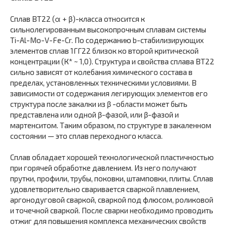
Сплав ВТ22 (α + β)-класса относится к
сильнолегированным высокопрочным сплавам системы
Ti-Al-Mo-V-Fe-Cr. По содержанию b-стабилизирующих
элементов сплав 1ГГ22 близок ко второй критической
концентрации (К* ~ 1,0). Структура и свойства сплава ВТ22
сильно зависят от колебания химического состава в
пределах, установленных техническими условиями. В
зависимости от содержания легирующих элементов его
структура после закалки из β -области может быть
представлена или одной β-фазой, или β-фазой и
мартенситом. Таким образом, по структуре в закаленном
состоянии — это сплав переходного класса.
Сплав обладает хорошей технологической пластичностью
при горячей обработке давлением. Из него получают
прутки, профили, трубы, поковки, штамповки, плиты. Сплав
удовлетворительно сваривается сваркой плавлением,
аргонодуговой сваркой, сваркой под флюсом, роликовой
и точечной сваркой. После сварки необходимо проводить
отжиг для повышения комплекса механических свойств