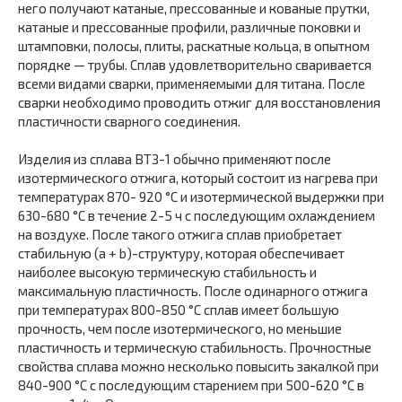
него получают катаные, прессованные и кованые прутки,
катаные и прессованные профили, различные поковки и
штамповки, полосы, плиты, раскатные кольца, в опытном
порядке — трубы. Сплав удовлетворительно сваривается
всеми видами сварки, применяемыми для титана. После
сварки необходимо проводить отжиг для восстановления
пластичности сварного соединения.
Изделия из сплава ВТЗ-1 обычно применяют после
изотермического отжига, который состоит из нагрева при
температурах 870- 920 °С и изотермической выдержки при
630-680 °С в течение 2-5 ч с последующим охлаждением
на воздухе. После такого отжига сплав приобретает
стабильную (а + b)-структуру, которая обеспечивает
наиболее высокую термическую стабильность и
максимальную пластичность. После одинарного отжига
при температурах 800-850 °С сплав имеет большую
прочность, чем после изотермического, но меньшие
пластичность и термическую стабильность. Прочностные
свойства сплава можно несколько повысить закалкой при
840-900 °С с последующим старением при 500-620 °С в