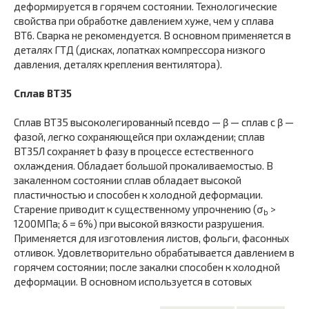
деформируется в горячем состоянии. Технологические
свойства при обработке давлением хуже, чем у сплава
ВТ6. Сварка не рекомендуется. В основном применяется в
деталях ГТД (дисках, лопатках компрессора низкого
давления, деталях крепления вентилятора).
Сплав ВТ35
Сплав ВТ35 высоколегированный псевдо — β — сплав с β —
фазой, легко сохраняющейся при охлаждении; сплав
ВТ35Л сохраняет b фазу в процессе естественного
охлаждения. Обладает большой прокаливаемостыо. В
закаленном состоянии сплав обладает высокой
пластичностью и способен к холодной деформации.
Старение приводит к существенному упрочнению (σ
>
b
1200МПа; δ = 6%) при высокой вязкости разрушения.
Применяется для изготовления листов, фольги, фасонных
отливок. Удовлетворительно обрабатывается давлением в
горячем состоянии; после закалки способен к холодной
деформации. В основном используется в сотовых