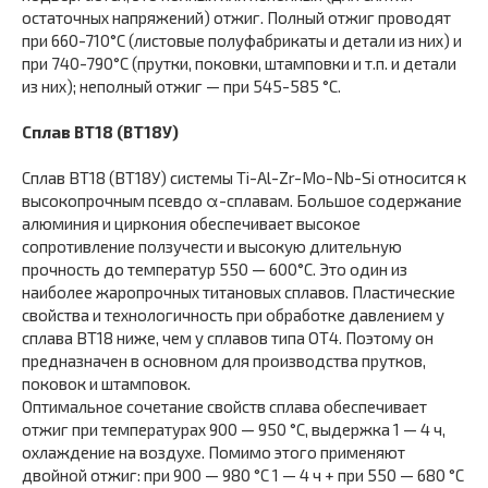
остаточных напряжений) отжиг. Полный отжиг проводят
при 660-710°С (листовые полуфабрикаты и детали из них) и
при 740-790°С (прутки, поковки, штамповки и т.п. и детали
из них); неполный отжиг — при 545-585 °С.
Сплав ВТ18 (ВТ18У)
Сплав ВТ18 (ВТ18У) системы Ti-Al-Zr-Mo-Nb-Si относится к
высокопрочным псевдо α-сплавам. Большое содержание
алюминия и циркония обеспечивает высокое
сопротивление ползучести и высокую длительную
прочность до температур 550 — 600°С. Это один из
наиболее жаропрочных титановых сплавов. Пластические
свойства и технологичность при обработке давлением у
сплава ВТ18 ниже, чем у сплавов типа ОТ4. Поэтому он
предназначен в основном для производства прутков,
поковок и штамповок.
Оптимальное сочетание свойств сплава обеспечивает
отжиг при температурах 900 — 950 °С, выдержка 1 — 4 ч,
охлаждение на воздухе. Помимо этого применяют
двойной отжиг: при 900 — 980 °С 1 — 4 ч + при 550 — 680 °С