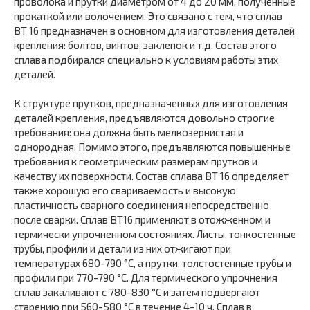
проволока и прутки диаметром от 4 до 20 мм, полученные
прокаткой или волочением. Это связано с тем, что сплав
ВТ 16 предназначен в основном для изготовления деталей
крепления: болтов, винтов, заклепок и т.д. Состав этого
сплава подбирался специально к условиям работы этих
деталей.
К структуре прутков, предназначенных для изготовления
деталей крепления, предъявляются довольно строгие
требования: она должна быть мелкозернистая и
однородная. Помимо этого, предъявляются повышенные
требования к геометрическим размерам прутков и
качеству их поверхности. Состав сплава ВТ 16 определяет
также хорошую его свариваемость и высокую
пластичность сварного соединения непосредственно
после сварки. Сплав ВТ16 применяют в отожженном и
термически упрочненном состояниях. Листы, тонкостенные
трубы, профили и детали из них отжигают при
температурах 680-790 °С, а прутки, толстостенные трубы и
профили при 770-790 °С. Для термического упрочнения
сплав закаливают с 780-830 °С и затем подвергают
старению при 560-580 °С в течение 4-10 ч. Сплав в