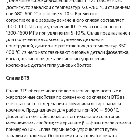
.Дополнительное упрочнение сплава ВТ22 может быть
достигнуто закалкой с температур 720-780 °С и старением
при 480-600 °С в течение 4-10 ч. Временные
сопротивление разрыву закаленного сплава составляет
1000-1100 МПа при удлинении 10-15 %, а состаренного —
1300-1600 МПа при удлинении 5-10 %. Сплав предназначен
для получения высоконагруженных деталей и
конструкций, длительно работающих до температур 350-
400 °С. Из него изготавливают силовые детали фюзеляжа,
крыла, штамповки, детали системы управления,
крепежные детали типа ушковых болтов.
Сплав ВТ9
Сплав ВТ9 обеспечивает более высокие прочностные и
жаропрочные свойства по сравнению со сплавом ВТ6 за
счет высокого содержания алюминия и легированием
кремния. Предназначен для работы при 400 — 500 °С.
Двойной отжиг обеспечивает оптимальное сочетание
механических свойств; содержание β — фазы после отжига
примерно 10%. Сплав термически упрочняется путем
закалки и старения. Основными вида полуфабриката