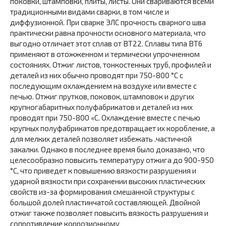
поковки, штамповки, плиты, листы. Они свариваются всеми
традиционными видами сварки, в том числе и
диффузионной. При сварке ЭЛС прочность сварного шва
практически равна прочности основного материала, что
выгодно отличает этот сплав от ВТ22. Сплавы типа ВТ6
применяют в отожженном и термически упрочненном
состояниях. Отжиг листов, тонкостенных труб, профилей и
деталей из них обычно проводят при 750-800 °С с
последующим охлаждением на воздухе или вместе с
печью. Отжиг прутков, поковок, штамповок и других
крупногабаритных полуфабрикатов и деталей из них
проводят при 750-800 «С. Охлаждение вместе с печью
крупных полуфабрикатов предотвращает их коробление, а
для мелких деталей позволяет избежать .частичной
закалки. Однако в последнее время было доказано, что
целесообразно повысить температуру отжига до 900-950
°С, что приведет к повышению вязкости разрушения и
ударной вязкости при сохранении высоких пластических
свойств из-за формирования смешанной структуры с
большой долей пластинчатой составляющей. Двойной
отжиг также позволяет повысить вязкость разрушения и
сопротивление коррозионному