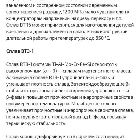
закаленном и состаренном состоянии с временным
сопротивлением разрыву, 1200 МПа мало чувствителен к
концентраторам напряжений: надрезу, перекосу и т.п.
Сплав ВТ 16 может применяться для изготовления деталей
крепления и других элементов самолетных конструкций
длительной работы при температурах до 350 °С.
Сплав ВТЗ-1
Сплав ВТЗ-1 системы Ti-Al-Mo-Cr-Fe-Si относится к
высокопрочным (α + β) — сплавам мартенситного класса.
Алюминий в сплаве ВТЗ-1 упрочняет а- и b-фазы и
уменьшает плотность сплава. Эвтектоидообразующие β-
стабилизаторы хром, железо и кремний упрочняют α — и
β-фазы и повышают прочностные и жаропрочные свойства
при умеренных температурах. Молибден не только
увеличивает прочностные и жаропрочные свойства сплава,
но и затрудняет эвтектоидный распад b-фазы, повышая
термическую стабильность.
Сплав хорошо деформируется в горячем состоянии; из