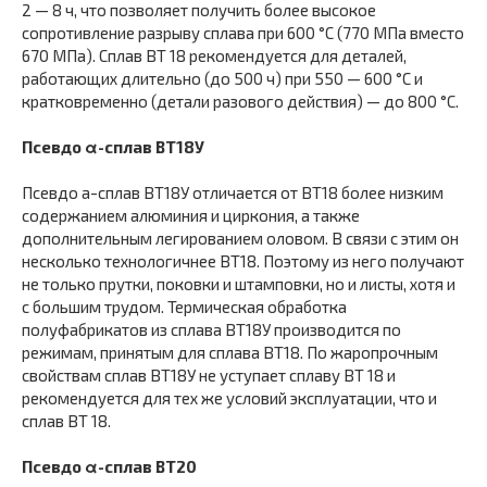
2 — 8 ч, что позволяет получить более высокое
сопротивление разрыву сплава при 600 °С (770 МПа вместо
670 МПа). Сплав ВТ 18 рекомендуется для деталей,
работающих длительно (до 500 ч) при 550 — 600 °С и
кратковременно (детали разового действия) — до 800 °С.
Псевдо
α
-сплав ВТ18У
Псевдо a-сплав ВТ18У отличается от ВТ18 более низким
содержанием алюминия и циркония, а также
дополнительным легированием оловом. В связи с этим он
несколько технологичнее ВТ18. Поэтому из него получают
не только прутки, поковки и штамповки, но и листы, хотя и
с большим трудом. Термическая обработка
полуфабрикатов из сплава ВТ18У производится по
режимам, принятым для сплава ВТ18. По жаропрочным
свойствам сплав ВТ18У не уступает сплаву ВТ 18 и
рекомендуется для тех же условий эксплуатации, что и
сплав ВТ 18.
Псевдо
α
-сплав ВТ20