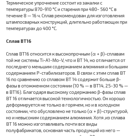
Термическое упрочнение состоит из закалки с
температуры 870-910 °С и старения при 480- 560 °С в
течение 8 — 16 ч. Сплав рекомендован для изготовления
штампосварных конструкций, длительно работающих при
температурах до 400 °С.
Сплав ВТ16
Сплав ВТ16 относится к высокопрочным (α + β)-сплавам
той же системы Ti-A1-Мо-V, что и ВТ 14, но отличается от
последнего меньшим содержанием алюминия и большим
содержанием Р-стабилизаторов. В связи с этим сплав ВТ
16 по сравнению со сплавом ВТ 14 содержит больше β-
фазы в отожженном состоянии (10 % — в ВТ14, 25-30 % —
в ВТ16). Благодаря высокому содержанию β-фазы сплав
ВТ 16 отличается высокой технологичностью. Он хорошо
деформируется не только в горячем, но и в холодном
состоянии, что обусловлено не только (α + β)-структурой,
но и невысоким содержанием алюминия. Хотя ,из сплава
ВТ 16 можно изготавливать почти все виды
полуфабрикатов, основная часть продукций из него —