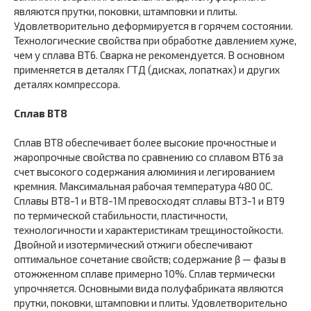
являются прутки, поковки, штамповки и плиты.
Удовлетворительно деформируется в горячем состоянии.
Технологические свойства при обработке давлением хуже,
чем у сплава ВТ6. Сварка не рекомендуется. В основном
применяется в деталях ГТД (дисках, лопатках) и других
деталях компрессора.
Сплав ВТ8
Сплав ВТ8 обеспечивает более высокие прочностные и
жаропрочные свойства по сравнению со сплавом ВТ6 за
счет высокого содержания алюминия и легированием
кремния. Максимальная рабочая температура 480 0С.
Сплавы ВТ8-1 и ВТ8-1М превосходят сплавы ВТ3-1 и ВТ9
по термической стабильности, пластичности,
технологичности и характеристикам трещиностойкости.
Двойной и изотермический отжиги обеспечивают
оптимальное сочетание свойств; содержание β — фазы в
отожженном сплаве примерно 10%. Сплав термически
упрочняется. Основными вида полуфабриката являются
прутки, поковки, штамповки и плиты. Удовлетворительно