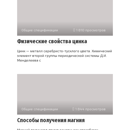
Общие спецификации
1 810 просмотров
Физические свойства цинка
Цинк — металл серебристо-тусклого цвета. Химический
элемент второй группы периодической системы Д.И.
Менделеева с
Общие спецификации
1 844 просмотров
Способы получения магния
Магний получают двумя основными способами: