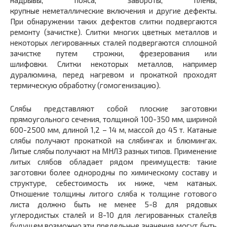
надрывы, пояса, завороты, плены,
крупные неметаллические включения и другие дефекты.
При обнаружении таких дефектов слитки подвергаются
ремонту (зачистке). Слитки многих цветных металлов и
некоторых легированных сталей подвергаются сплошной
зачистке путем строжки, фрезерования или
шлифовки. Слитки некоторых металлов, например
дуралюмина, перед нагревом и прокаткой проходят
термическую обработку (гомогенизацию).
Слябы представляют собой плоские заготовки
прямоугольного сечения, толщиной 100-350 мм, шириной
600-2500 мм, длиной 1,2 – 14 м, массой до 45 т. Катаные
слябы получают прокаткой на слябингах и блюмингах.
Литые слябы получают на МНЛЗ разных типов. Применение
литых слябов обладает рядом преимуществ: такие
заготовки более однородны по химическому составу и
структуре, себестоимость их ниже, чем катаных.
Отношение толщины литого сляба к толщине готового
листа должно быть не менее 5-8 для рядовых
углеродистых сталей и 8-10 для легированных сталей;в
будущем,возможно,эти предельные значения могут быть