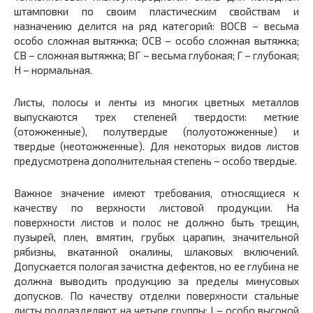
штамповки по своим пластическим свойствам и
назначению делится на ряд категорий: ВОСВ – весьма
особо сложная вытяжка; ОСВ – особо сложная вытяжка;
СВ – сложная вытяжка; ВГ – весьма глубокая; Г – глубокая;
Н – нормальная.
Листы, полосы и ленты из многих цветных металлов
выпускаются трех степеней твердости: меткие
(отожженные), полутвердые (полуотожженные) и
твердые (неотожженные). Для некоторых видов листов
предусмотрена дополнительная степень – особо твердые.
Важное значение имеют требования, относящиеся к
качеству по­ верхности листовой продукции. На
поверхности листов и полос не должно быть трещин,
пузырей, плен, вмятин, грубых царапин, значительной
рябизны, вкатанной окалины, шлаковых включений.
Допускается пологая зачистка дефектов, но ее глубина не
должна выводить продукцию за пределы минусовых
допусков. По качеству отделки поверхности стальные
листы подразделяют на четыре группы: I – особо высокой