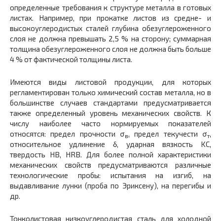
определенные требования к структуре металла в готовых
листах. Например, при прокатке листов из средне- и
высокоуглеродистых сталей глубина обезуглероженного
слоя не должна превышать 2,5 % на сторону; суммарная
толщина обезуглероженного слоя не должна быть больше
4 % от фактической толщины листа.
Имеются виды листовой продукции, для которых
регламентирован только химический состав металла, но в
большинстве случаев стандартами предусматривается
также определенный уровень механических свойств. К
числу наиболее часто нормируемых показателей
относятся: предел прочности σ
, предел текучести σ
,
в
т
относительное удлинение δ, ударная вязкость KC,
твердость HB, HRB. Для более полной характеристики
механических свойств предусматриваются различные
технологические пробы: испытания на изгиб, на
выдавливание лунки (проба по Эриксену), на перегибы и
др.
Тонколистовая низкоуглеродистая сталь для холодной