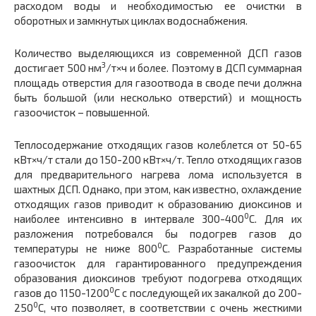
расходом воды и необходимостью ее очистки в
оборотных и замкнутых циклах водоснабжения.
Количество выделяющихся из современной ДСП газов
3
достигает 500 нм
/т×ч и более. Поэтому в ДСП суммарная
площадь отверстия для газоотвода в своде печи должна
быть большой (или несколько отверстий) и мощность
газоочисток – повышенной.
Теплосодержание отходящих газов колеблется от 50-65
кВт×ч/т стали до 150-200 кВт×ч/т. Тепло отходящих газов
для предварительного нагрева лома используется в
шахтных ДСП. Однако, при этом, как известно, охлаждение
отходящих газов приводит к образованию диоксинов и
0
наиболее интенсивно в интервале 300-400
С. Для их
разложения потребовался бы подогрев газов до
0
температуры не ниже 800
С. Разработанные системы
газоочисток для гарантированного предупреждения
образования диоксинов требуют подогрева отходящих
0
газов до 1150-1200
С с последующей их закалкой до 200-
0
250
С, что позволяет, в соответствии с очень жесткими