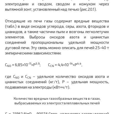
электродами и сводом, сводом и кожухом через
вытяжной зонт, установленный над печью (рис.20.1).
Отходящие из печи газы содержат вредные вещества
(табл.) в виде оксидов углерода, серы, азота, фторидов и
цианидов, а также частички пыли и возгоны легколетучих
элементов. Выбросы оксидов азота и цианистых
соединений пропорциональны удельной мощности
дуговой печи. Эту связь можно описать для печей 25-40 т
эмпирическими зависимостями:
-11
3,9
-14
4,4
С
= 6,85×10
×P
; С
= 4,4×10
×Р
,
NO
CN
где С
и С
– удельное количество оксидов азота и
NO
CN
цианистых соединений (кг/т), Р – удельная мощность,
подаваемая на электроды (кВт×ч/т).
Количество вредных газообразных веществ в газах,
выбрасываемых из электросталеплавильных печей
Г = 21862,6lgQ – 9007,6,Связь количества газовыделений