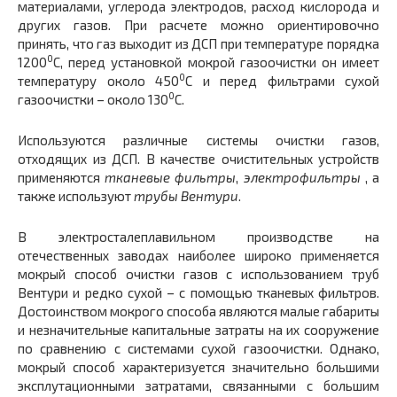
материалами, углерода электродов, расход кислорода и
других газов. При расчете можно ориентировочно
принять, что газ выходит из ДСП при температуре порядка
0
1200
С, перед установкой мокрой газоочистки он имеет
0
температуру около 450
С и перед фильтрами сухой
0
газоочистки – около 130
С.
Используются различные системы очистки газов,
отходящих из ДСП. В качестве очистительных устройств
применяются
тканевые фильтры
,
электрофильтры
, а
также используют
трубы Вентури
.
В электросталеплавильном производстве на
отечественных заводах наиболее широко применяется
мокрый способ очистки газов с использованием труб
Вентури и редко сухой – с помощью тканевых фильтров.
Достоинством мокрого способа являются малые габариты
и незначительные капитальные затраты на их сооружение
по сравнению с системами сухой газоочистки. Однако,
мокрый способ характеризуется значительно большими
эксплутационными затратами, связанными с большим