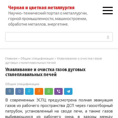
Перейти
Черная и цветная металлургия
к
Научно-технический портал о металлургии,
контенту
горной промышленности, машиностроении,
обработке металлов, энергетике.
Поиск:
Главная
»
Общие спецификации
»
Улавливание и очистка газов
дуговых сталеплавильных печей
Улавливание и очистка газов дуговых
сталеплавильных печей
Общие спецификации
В современных ЭСПЦ предусмотрена полная эвакуация
газов из рабочего пространства ДСП через газоотборный
патрубок, установленный на своде печи, а также газов
выбивающихся из рабочего окна, в зазоры между