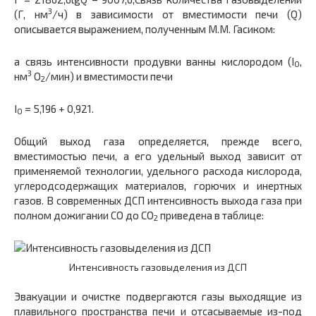
3
(Г, нм
/ч) в зависимости от вместимости печи (Q)
описывается выражением, полученным М.М. Гасиком:
а связь интенсивности продувки ванны кислородом (I
,
O
3
нм
О
/мин) и вместимости печи
2
I
= 5,196 + 0,921.
O
Общий выход газа определяется, прежде всего,
вместимостью печи, а его удельный выход зависит от
применяемой технологии, удельного расхода кислорода,
углеродсодержащих материалов, горючих и инертных
газов. В современных ДСП интенсивность выхода газа при
полном дожигании СО до CO
приведена в таблице:
2
Интенсивность газовыделения из ДСП
Эвакуации и очистке подвергаются газы выходящие из
плавильного пространства печи и отсасываемые из-под