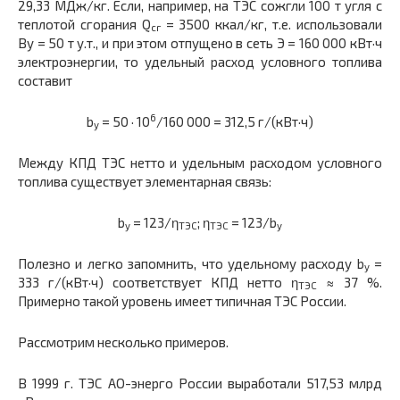
29,33 МДж/кг. Если, например, на ТЭС сожгли 100 т угля с
теплотой сгорания Q
= 3500 ккал/кг, т.е. использовали
сг
Ву = 50 т у.т., и при этом отпущено в сеть Э = 160 000 кВт·ч
электроэнергии, то удельный расход условного топлива
составит
6
b
= 50 · 10
/160 000 = 312,5 г/(кВт·ч)
у
Между КПД ТЭС нетто и удельным расходом условного
топлива существует элементарная связь:
b
= 123/η
; η
= 123/b
у
ТЭС
ТЭС
у
Полезно и легко запомнить, что удельному расходу b
=
у
333 г/(кВт·ч) соответствует КПД нетто η
≈ 37 %.
ТЭС
Примерно такой уровень имеет типичная ТЭС России.
Рассмотрим несколько примеров.
В 1999 г. ТЭС АО-энерго России выработали 517,53 млрд