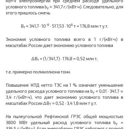
кВт·ч электроэнергии при среднем расходе удельного
условного топлива b
= 341,7 г/(кВт·ч). Следовательно, для
у
этого пришлось сжечь
-6
6
В
= 341,7 · 10
· 517,53 · 10
т = 176,8 млн т у.т.
т
Экономия условного топлива всего в 1 г/(кВт·ч) в
масштабах России дает экономию условного топлива
ΔВ
= (1/341,7) · 176,8 = 0,52 млн т,
т
т.е. примерно полмиллиона тонн.
Повышение КПД нетто ТЭС на 1 % означает уменьшение
удельного расхода условного топлива на b
= 0,01 · 341,7 ≈
у
3,4 г/(кВт·ч), что дает экономию условного топлива в
масштабах России ΔВ
= 0,52 · 3,4 1,8 млн т у.т.
Т
На пылеугольной Рефтинской ГРЭС общей мощностью
3800 МВт удельный расход условного топлива b
=
у
336,5 г/(кВт·ч). Если энергоблоки ГРЭС работают с полной