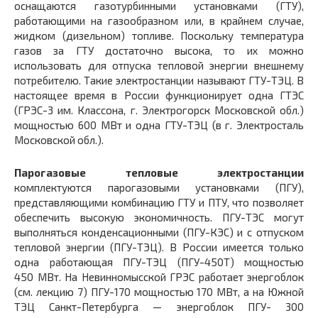
оснащаются газотурбинными установками (ГТУ),
работающими на газообразном или, в крайнем случае,
жидком (дизельном) топливе. Поскольку температура
газов за ГТУ достаточно высока, то их можно
использовать для отпуска тепловой энергии внешнему
потребителю. Такие электростанции называют ГТУ-ТЭЦ. В
настоящее время в России функционирует одна ГТЭС
(ГРЭС-3 им. Классона, г. Электрогорск Московской обл.)
мощностью 600 МВт и одна ГТУ-ТЭЦ (в г. Электросталь
Московской обл.).
Парогазовые тепловые электростанции
комплектуются парогазовыми установками (ПГУ),
представляющими комбинацию ГТУ и ПТУ, что позволяет
обеспечить высокую экономичность. ПГУ-ТЭС могут
выполняться конденсационными (ПГУ-КЭС) и с отпуском
тепловой энергии (ПГУ-ТЭЦ). В России имеется только
одна работающая ПГУ-ТЭЦ (ПГУ-450Т) мощностью
450 МВт. На Невинномысской ГРЭС работает энергоблок
(см. лекцию 7) ПГУ-170 мощностью 170 МВт, а на Южной
ТЭЦ Санкт-Петербурга — энергоблок ПГУ- 300