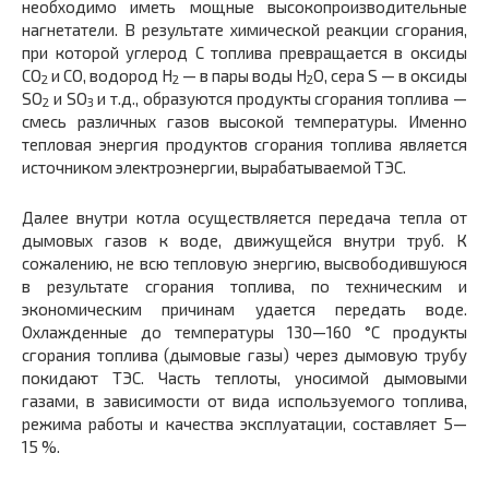
необходимо иметь мощные высокопроизводительные
нагнетатели. В результате химической реакции сгорания,
при которой углерод С топлива превращается в оксиды
СО
и СО, водород Н
— в пары воды Н
О, сера S — в оксиды
2
2
2
SO
и SO
и т.д., образуются продукты сгорания топлива —
2
3
смесь различных газов высокой температуры. Именно
тепловая энергия продуктов сгорания топлива является
источником электроэнергии, вырабатываемой ТЭС.
Далее внутри котла осуществляется передача тепла от
дымовых газов к воде, движущейся внутри труб. К
сожалению, не всю тепловую энергию, высвободившуюся
в результате сгорания топлива, по техническим и
экономическим причинам удается передать воде.
Охлажденные до температуры 130—160 °С продукты
сгорания топлива (дымовые газы) через дымовую трубу
покидают ТЭС. Часть теплоты, уносимой дымовыми
газами, в зависимости от вида используемого топлива,
режима работы и качества эксплуатации, составляет 5—
15 %.