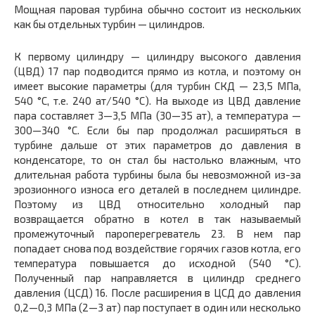
Мощная паровая турбина обычно состоит из нескольких
как бы отдельных турбин — цилиндров.
К первому цилиндру — цилиндру высокого давления
(ЦВД) 17 пар подводится прямо из котла, и поэтому он
имеет высокие параметры (для турбин СКД — 23,5 МПа,
540 °С, т.е. 240 ат/540 °С). На выходе из ЦВД давление
пара составляет 3—3,5 МПа (30—35 ат), а температура —
300—340 °С. Если бы пар продолжал расширяться в
турбине дальше от этих параметров до давления в
конденсаторе, то он стал бы настолько влажным, что
длительная работа турбины была бы невозможной из-за
эрозионного износа его деталей в последнем цилиндре.
Поэтому из ЦВД относительно холодный пар
возвращается обратно в котел в так называемый
промежуточный пароперегреватель 23. В нем пар
попадает снова под воздействие горячих газов котла, его
температура повышается до исходной (540 °С).
Полученный пар направляется в цилиндр среднего
давления (ЦСД) 16. После расширения в ЦСД до давления
0,2—0,3 МПа (2—3 ат) пар поступает в один или несколько