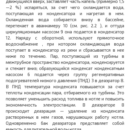
движущийся вверх, заставляет часть капель (примерно 1,5
—2 %) испаряться, за счет чего охлаждается вода,
поступающая из конденсатора и нагретая в нем.
Охлажденная вода собирается внизу в бассейне,
перетекает в аванкамеру 10 (см. рис. 2.2 ), и оттуда
циркуляционным насосом 9 она подается в конденсатор
12. Наряду с оборотной, используют прямоточное
водоснабжение , при котором охлаждающая вода
поступает в конденсатор из реки и сбрасывается в нее
ниже по течению. Пар, поступающий из турбины в
межтрубное пространство конденсатора, конденсируется
и стекает вниз; образующийся конденсат конденсатным
насосом 6 подается через группу регенеративных
подогревателей низкого давления (ПНД) 3 в деаэратор 8.
В ПНД температура конденсата повышается за счет
теплоты конденсации пара, отбираемого из турбины. Это
позволяет уменьшить расход топлива в котле и повысить
экономичность электростанции. В деаэраторе 8
происходит деаэрация — удаление из конденсата
растворенных в нем газов, нарушающих работу котла.
Одновременно бак деаэратора представляет собой
емкость для питательной воды котла.