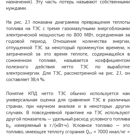
назначения). Эту часть потерь называют собственными
нуждами.
На рис. 2.1 показана диаграмма превращения теплоты
топлива на ТЭС с тремя газомазутными энергоблоками
электрической мощностью по 800 МВт, осредненная за
годовой период. Отношение количества энергии,
отпущенной ТЭС за некоторый промежуток времени, к
затраченной за это время теплоте, содержащейся в
сожженном топливе, называется коэффициентом
полезного действия нетто ТЭС по выработке
электроэнергии. Для ТЭС, рассмотренной на рис. 2.1, он
составляет 38,4 %.
Понятие КПД нетто ТЭС обычно используется как
универсальная оценка для сравнения ТЭС в различных
странах, при научном анализе и в некоторых других
случаях. В повседневной практике на ТЭС используют
другой показатель — удельный расход условного топлива
b
, измеряемый в г/(кВт·ч). Условное топливо — это
у
топливо, имеющее теплоту сгорания Q
= 7000 ккал/кг =
сг