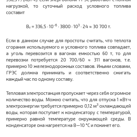
нагрузкой, то суточный расход условного топлива
составит
-6
3
В
= 336,5 · 10
· 3800 · 10
· 24 ≈ 30 700 т.
т
Если в данном случае для простоты считать, что теплота
сгорания используемого и условного топлива совпадает,
а уголь перевозится в вагонах емкостью 60 т, то для
перевозки потребуется 20 700/60 ≈ 311 вагонов, т.е.
примерно 10 железнодорожных составов. Иными словами,
ГРЭС должна принимать и соответственно сжигать
каждый час по одному составу.
Тепловая электростанция пропускает через себя огромное
количество воды. Можно считать, что для отпуска 1 кВт·ч
3
электроэнергии требуется примерно 0,12 м
охлаждающей
воды, которая поступает к конденсатору с температурой,
примерно равной температуре окружающей среды. В
конденсаторе она нагреется на 8—10 °С и покинет его.