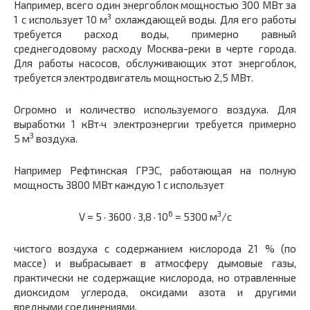
Например, всего один энергоблок мощностью 300 МВт за
3
1 с использует 10 м
охлаждающей воды. Для его работы
требуется расход воды, примерно равный
среднегодовому расходу Москва-реки в черте города.
Для работы насосов, обслуживающих этот энергоблок,
требуется электродвигатель мощностью 2,5 МВт.
Огромно и количество используемого воздуха. Для
выработки 1 кВт·ч электроэнергии требуется примерно
3
5 м
воздуха.
Например Рефтинская ГРЭС, работающая на полную
мощность 3800 МВт каждую 1 с использует
6
3
V = 5 · 3600 · 3,8 · 10
= 5300 м
/с
чистого воздуха с содержанием кислорода 21 % (по
массе) и выбрасывает в атмосферу дымовые газы,
практически не содержащие кислорода, но отравленные
диоксидом углерода, оксидами азота и другими
вредными соединениями.