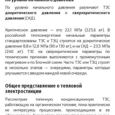
По уровню начального давления различают ТЭС
докритического давления
и
сверхкритического
давления
(СКД).
Критическое давление — это 22,1 МПа (225,6 ат). В
российской теплоэнергетике начальные параметры
стандартизованы: ТЭС и ТЭЦ строятся на докритическое
давление 8,8 и 12,8 МПа (90 и 130 ат), и на СКД — 23,5 МПа
(240 ат). ТЭС на сверхкритические параметры по
техническим причинам выполняются с промежуточным
перегревом и по блочной схеме. Часто ТЭС или ТЭЦ строят
в несколько этапов — очередями, параметры которых
улучшаются с вводом каждой новой очереди.
Общее представление о тепловой
электростанции
Рассмотрим типичную конденсационную ТЭС,
работающую на органическом топливе, пока практически
не интересуясь процессами, происходящими в ее