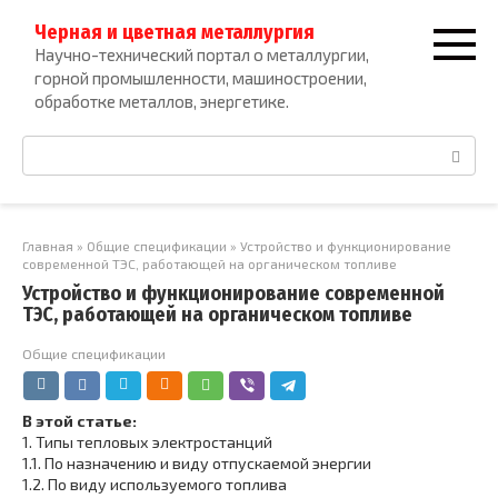
Перейти
Черная и цветная металлургия
к
Научно-технический портал о металлургии,
контенту
горной промышленности, машиностроении,
обработке металлов, энергетике.
Поиск:
Главная
»
Общие спецификации
»
Устройство и функционирование
современной ТЭС, работающей на органическом топливе
Устройство и функционирование современной
ТЭС, работающей на органическом топливе
Общие спецификации
В этой статье:
1.
Типы тепловых электростанций
1.1.
По назначению и виду отпускаемой энергии
1.2.
По виду используемого топлива