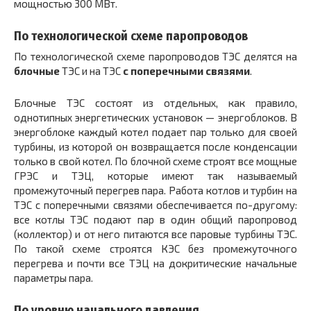
мощностью 300 МВт.
По технологической схеме паропроводов
По технологической схеме паропроводов ТЭС делятся на
блочные
ТЭС и на ТЭС
с поперечными связями
.
Блочные ТЭС состоят из отдельных, как правило,
однотипных энергетических установок — энергоблоков. В
энергоблоке каждый котел подает пар только для своей
турбины, из которой он возвращается после конденсации
только в свой котел. По блочной схеме строят все мощные
ГРЭС и ТЭЦ, которые имеют так называемый
промежуточный перегрев пара. Работа котлов и турбин на
ТЭС с поперечными связями обеспечивается по-другому:
все котлы ТЭС подают пар в один общий паропровод
(коллектор) и от него питаются все паровые турбины ТЭС.
По такой схеме строятся КЭС без промежуточного
перегрева и почти все ТЭЦ на докритические начальные
параметры пара.
По уровню начального давления