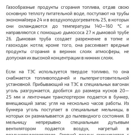
Газообразные продукты сгорания топлива, отдав свою
основную теплоту питательной воде, поступают на трубы
экономайзера 24 и в воздухоподогреватель 25, в которых
они охлаждаются до температуры 140—160 °С и
направляются с помощью дымососа 27 к дымовой трубе
26. Дымовая труба создает разрежение в топке и
газоходах котла; кроме того, она рассеивает вредные
продукты сгорания в верхних слоях атмосферы, не
допуская их высокой концентрации в нижних слоях.
Если на ТЭС используется твердое топливо, то она
снабжается топливоподачей и пылеприготовительной
установкой. Прибывающий на ТЭС в специальных вагонах
уголь разгружается, дробится до размера кусков 20—
25 мм и ленточным транспортером подается в бункер,
вмещающий запас угля на несколько часов работы. Из
бункера уголь поступает в специальные мельницы, в
которых он размалывается до пылевидного состояния. В
мельницу непрерывно специальным дутьевым
вентилятором подается воздух, нагретый в
воздухоподогревателе. Горячий воздух смешивается с