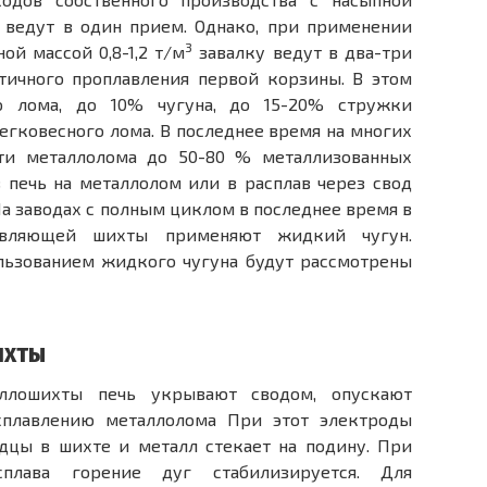
 ведут в один прием. Однако, при применении
3
ой массой 0,8-1,2 т/м
завалку ведут в два-три
тичного проплавления первой корзины. В этом
о лома, до 10% чугуна, до 15-20% стружки
егковесного лома. В последнее время на многих
ти металлолома до 50-80 % металлизованных
 печь на металлолом или в расплав через свод
а заводах с полным циклом в последнее время в
тавляющей шихты применяют жидкий чугун.
льзованием жидкого чугуна будут рассмотрены
ихты
аллошихты печь укрывают сводом, опускают
сплавлению металлолома При этот электроды
одцы в шихте и металл стекает на подину. При
плава горение дуг стабилизируется. Для