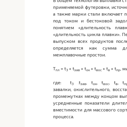
В общем технология выплавки ст
применяемой футеровки, источни
а также марки стали включает 
под током и бестоковой задо
понятием «длительность пла
«длительность цикла плавки». П
выпуском всех продуктов посл
определяется как сумма д
межплавочные простои.
Т
= t
+ t
+ t
+ t
+ t
+ t
, м
пл
3
зав
ок
вос
в
пр
где: t
t
,
t
,
t
,
t
,
t
,
3
зав
ок
вос
в
п
завалки, окислительного, восст
промежутках между концом выпус
усредненные показатели длите
вместимости для массового сор
процесса.