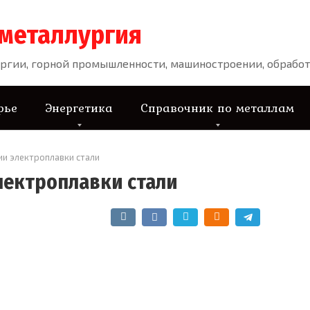
 металлургия
ргии, горной промышленности, машиностроении, обработ
рье
Энергетика
Справочник по металлам
ии электроплавки стали
лектроплавки стали