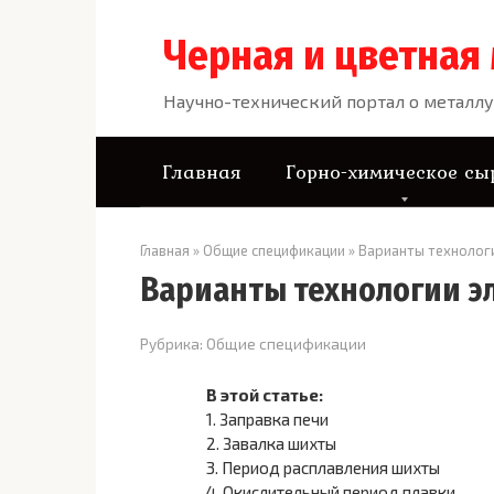
Перейти
к
Черная и цветная
контенту
Научно-технический портал о металлу
Главная
Горно-химическое сы
Главная
»
Общие спецификации
»
Варианты технолог
Варианты технологии э
Рубрика:
Общие спецификации
В этой статье:
1.
Заправка печи
2.
Завалка шихты
3.
Период расплавления шихты
4.
Окислительный период плавки