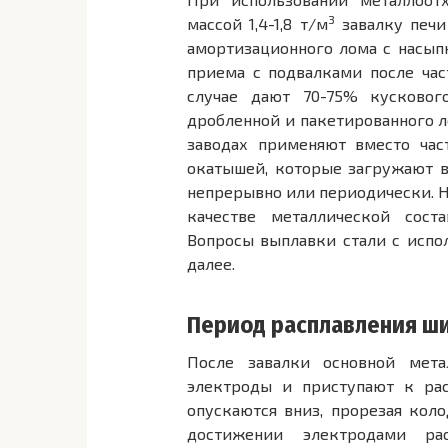
3
массой 1,4-1,8 т/м
завалку печи
амортизационного лома с насыпн
приема с подвалками после час
случае дают 70-75% кусковог
дробленной и пакетированного л
заводах применяют вместо час
окатышей, которые загружают в
непрерывно или периодически. Н
качестве металлической сос
Вопросы выплавки стали с испо
далее.
Период расплавления ш
После завалки основной мет
электроды и приступают к ра
опускаются вниз, прорезая кол
достижении электродами рас