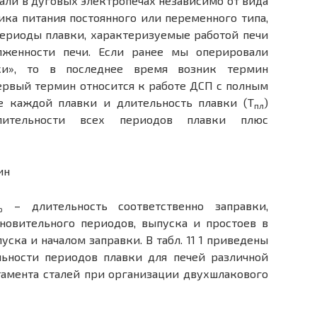
али в дуговых электропечах независимо от вида
ка питания постоянного или переменного типа,
периоды плавки, характеризуемые работой печи
лженности печи. Если ранее мы оперировали
вки», то в последнее время возник термин
ервый термин относится к работе ДСП с полным
е каждой плавки и длительность плавки (Т
)
пл
лительности всех периодов плавки плюс
ин
– длительность соответственно заправки,
р
ановительного периодов, выпуска и простоев в
ка и началом заправки. В табл. 11 1 приведены
льности периодов плавки для печей различной
тамента сталей при организации двухшлакового