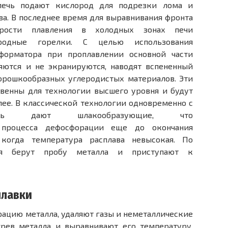
печь подают кислород для подрезки лома и
ва. В последнее время для выравнивания фронта
рости плавления в холодных зонах печи
ородные горелки. С целью использования
форматора при проплавлении основной части
яются и не экранируются, наводят вспененный
порошкообразных углеродистых материалов. Эти
твенны для технологии высшего уровня и будут
ее. В классической технологии одновременно с
чь дают шлакообразующие, что
ю процесса дефосфорации еще до окончания
 когда температура расплава невысокая. По
ия берут пробу металла и приступают к
плавки
рацию металла, удаляют газы и неметаллические
грев металла и выравнивают его температуру.