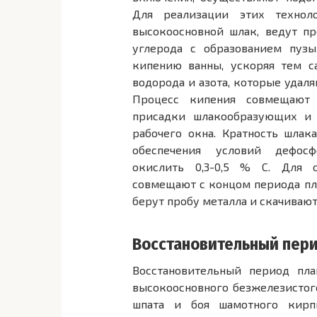
Для реализации этих технол
высокоосновной шлак, ведут п
углерода с образованием пузы
кипению ванны, ускоряя тем 
водорода и азота, которые удал
Процесс кипения совмещают 
присадки шлакообразующих и 
рабочего окна. Кратность шлака
обеспечения условий дефос
окислить 0,3-0,5 % С. Для 
совмещают с концом периода пл
берут пробу металла и скачиваю
Восстановительный пери
Восстановительный период пла
высокоосновного безжелезистого
шпата и боя шамотного кирп