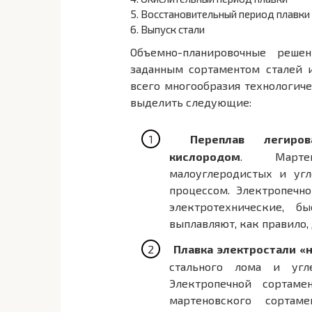
5.
Восстановительный период плавки
6.
Выпуск стали
Объемно-планировочные реше
заданным сортаментом сталей 
всего многообразия технологич
выделить следующие:
Переплав легир
кислородом
. Мартен
малоуглеродистых и уг
процессом. Электропечн
электротехнические, 
выплавляют, как правило
Плавка электростали «
стального лома и угл
Электропечной сортаме
мартеновского сортам