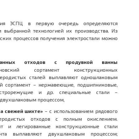
ния ЭСПЦ в первую очередь определяются
и выбранной технологией их производства. Из
еских процессов получения электростали можно
ованных отходов с продувкой ванны
овский сортамент конструкционных
леродистых сталей выплавляют одношлаковым
ой сортамент – нержавеющие, подшипниковые,
быстрорежущие и др. специальные стали –
, двухшлаковым процессом,
на свежей шихте»
– с использованием рядового
еродистых отходов с полным окислением.
нт и легированные конструкционные стали
ента выплавляют двухшлаковым процессом;