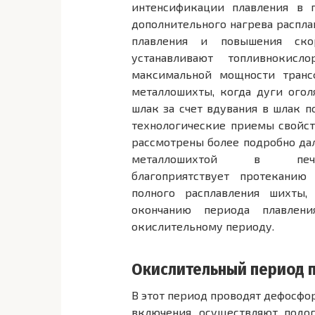
интенсификации плавления в 
дополнительного нагрева распла
плавления и повышения ско
устанавливают топливнокисл
максимальной мощности транс
металлошихты, когда дуги огол
шлак за счет вдувания в шлак 
технологи­ческие приемы свойс
рассмотрены более подробно дал
металлошихтой в пе
благоприятствует протекани
полного расплавления шихты,
окончанию периода плавлен
окислительному периоду.
Окислительный период 
В этот период проводят дефосфо
включения, осуществляют подо