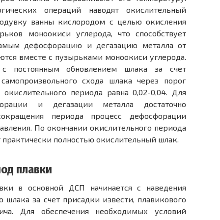
огических операций наводят окислительный
родувку ванны кислородом с целью окисления
рьков моноокиси углерода, что способствует
самым дефосфорацию и дегазацию металла от
яются вместе с пузырьками моноокиси углерода.
с постоянным обновлением шлака за счет
самопроизвольного схода шлака через порог
 окислительного периода равна 0,02-0,04. Для
форации и дегазации металла достаточно
сокращения периода процесс дефосфорации
авления. По окончании окислительного периода
т практически полностью окислительный шлак.
од плавки
вки в основной ДСП начинается с наведения
 шлака за счет присадки извести, плавикового
ича. Для обеспечения необходимых условий