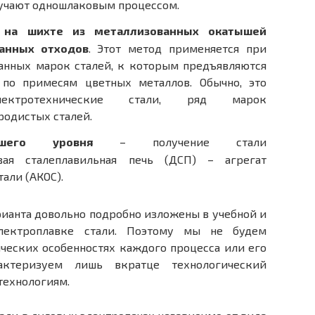
лучают одношлаковым процессом.
и на шихте из металлизованных окатышей
анных отходов
. Этот метод применяется при
анных марок сталей, к которым предъявляются
по примесям цветных металлов. Обычно, это
электротехнические стали, ряд марок
родистых сталей.
сшего уровня
– получение стали
вая сталеплавильная печь (ДСП) – агрегат
али (АКОС).
ианта довольно подробно изложены в учебной и
электроплавке стали. Поэтому мы не будем
ческих особенностях каждого процесса или его
актеризуем лишь вкратце технологический
технологиям.