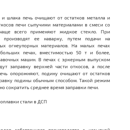
 и шлака печь очищают от остатков металла и
ткосов печи сыпучими материалами в смеси со
 чаще всего применяют жидкое стекло. При
 производят ее наварку, путем подачи на
ых огнеупорных материалов. На малых печах
 больших печах, вместимостью 50 т и более,
равочных машин. В печах с эркерным выпуском
ут за­правку верхней части откосов, а после
печь опорожняют, подину очищают от остатков
правку подины обычным способом. Такой режим
но сократить среднее время заправки печи.
одов собственного производства с насыпной