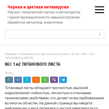
Перейти
Черная и цветная металлургия
к
Научно-технический портал о металлургии,
контенту
горной промышленности, машиностроении,
обработке металлов, энергетике.
Поиск:
Главная
»
Справочник по цветным металлам
»
Титан
»
ВЕС 1 м2
ТИТАНОВОГО ЛИСТА
ВЕС 1 м2 ТИТАНОВОГО ЛИСТА
Титан
Титановые листы обладают прочностью, высокой
коррозионной стойкостью, легкостью и отличными
техническими свойствами, что делает их востребованными
во многих областях. На данной странице вы найдете
информацию о весе титанового листа в зависимости от