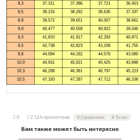
8,3
37,311
37,386
37,721
36,453
8,5
38,216
38,292
38,636
37,337
8,8
39,572
39,651
40,007
38,662
9,0
40,477
40,558
40,922
39,546
9,3
41,833
41,917
42,293
40,871
9,5
42,738
42,823
43,208
41,755
9,8
44,094
44,182
44,579
43,080
10,0
44,931
45,021
45,425
43,898
10,3
46,288
46,381
46,797
45,223
10,5
47,193
47,287
47,712
46,108
0
2 524 просмотров
Справочник
Титан
Вам также может быть интересно