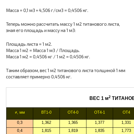
Масса = 0,1 м3 × 4,506 г/см3 = 0,4506 кг.
Теперь можно рассчитать массу 1 м2 титанового листа,
зная его площадь и массу на 1 м3:
Площадь листа = 1 м2.
Масса 1 м2 = Масса 1 м3 / Площадь.
Масса 1 м2 = 0,4506 кг / 1 м2 = 0,4506 кг.
Таким образом, вес 1 м2 титанового листа толщиной 1 мм
составляет примерно 0,4506 кг.
2
ВЕС 1 м
ТИТАНОВ
≠, мм
ВТ1-0
ОТ4-0
ОТ4-1
ОТ4
0,3
1,362
1,365
1,377
1,331
0,4
1,815
1,819
1,835
1,773