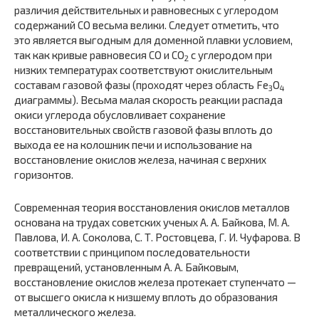
различия действительных и равновесных с углеродом
содержаний СО весьма велики. Следует отметить, что
это является выгодным для доменной плавки условием,
так как кривые равновесия СО и СO
с углеродом при
2
низких температурах соответствуют окислительным
составам газовой фазы (проходят через область Fе
O
3
4
диаграммы). Весьма малая скорость реакции распада
окиси углерода обусловливает сохранение
восстановительных свойств газовой фазы вплоть до
выхода ее на колошник печи и использование на
восстановление окислов железа, начиная с верхних
горизонтов.
Современная теория восстановления окислов металлов
осно­вана на трудах советских ученых А. А. Байкова, М. А.
Павлова, И. А. Соколова, С. Т. Ростовцева, Г. И. Чуфарова. В
соответствии с принципом последовательности
превращений, установленным А. А. Байковым,
восстановление окислов железа протекает сту­пенчато —
от высшего окисла к низшему вплоть до образования
металлического железа.