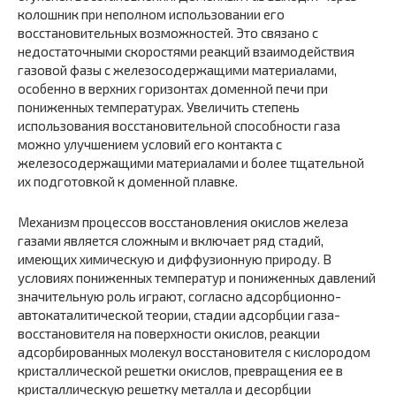
колошник при неполном использовании его
восстановитель­ных возможностей. Это связано с
недостаточными скоростями ре­акций взаимодействия
газовой фазы с железосодержащими материалами,
особенно в верхних горизонтах доменной печи при
пониженных температурах. Увеличить степень
использования восстановительной способности газа
можно улучшением условий его контакта с
железосодержащими материалами и более тщатель­ной
их подготовкой к доменной плавке.
Механизм процессов восстановления окислов железа
газами является сложным и включает ряд стадий,
имеющих химическую и диффузионную природу. В
условиях пониженных температур и пониженных давлений
значительную роль играют, согласно адсорбционно-
автокаталитической теории, стадии адсорбции газа-
восстановителя на поверхности окислов, реакции
адсорбированных молекул восстановителя с кислородом
кристаллической ре­шетки окислов, превращения ее в
кристаллическую решетку ме­талла и десорбции