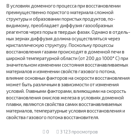
В условиях доменного процесса при восстановлении
преиму­щественно пористого материала сложной
структуры и образовании пористых продуктов, по-
видимому, преобладает диффузия газо­образных
реагентов через поры в твердых фазах. Однако в отдель­
ных зернах диффузия должна осуществляться через
кристалли­ческую структуру. Поскольку процессы
восстановления газами происходят в доменной печи в
широкой температурной области (от 200 до 1000° С) при
значительном изменении состояния вос­станавливаемых
материалов и изменении свойств газового потока,
влияние основных факторов на скорости восстановления
может быть различным в зависимости от изменения
условий. Главными факторами, влияющими на скорость
восстановления окислов железа в условиях доменной
плавки, являются свойства самих восстанавливаемых
материалов, температурные условия восста­новления и
свойства газового потока восстановителя.
0
3 123 просмотров