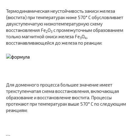
Термодинамическая неустойчивость закиси железа
(вюстита) при температурах ниже 570° С обусловливает
двухступенчатую низкотемпературную схему
восстановления Fe
O
с промежуточным образованием
2
3
только магнитной окиси железа Fe
O
,
3
4
восстанавливающейся до железа по реакции:
Для доменного процесса большее значение имеет
трехступен­чатая схема восстановления, включающая
образование и восста­новление вюстита. Процессы
протекают при температурах выше 570° С по следующим
реакциям: