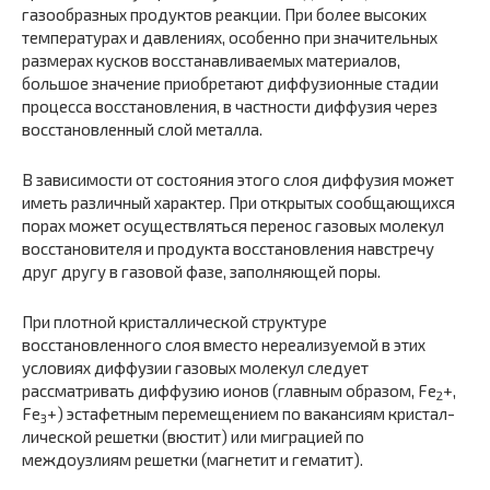
газообразных продуктов реакции. При более высоких
температурах и давлениях, особенно при значительных
размерах кусков восстанавливаемых материалов,
большое зна­чение приобретают диффузионные стадии
процесса восстановле­ния, в частности диффузия через
восстановленный слой ме­талла.
В зависимости от состояния этого слоя диффузия может
иметь различный характер. При открытых сообщающихся
порах может осуществляться перенос газовых молекул
восстановителя и про­дукта восстановления навстречу
друг другу в газовой фазе, за­полняющей поры.
При плотной кристаллической структуре
восстановленного слоя вместо нереализуемой в этих
условиях диффузии газовых молекул следует
рассматривать диффузию ионов (главным обра­зом, Fе
+,
2
Fe
+) эстафетным перемещением по вакансиям кристал­
3
лической решетки (вюстит) или миграцией по
междоузлиям ре­шетки (магнетит и гематит).