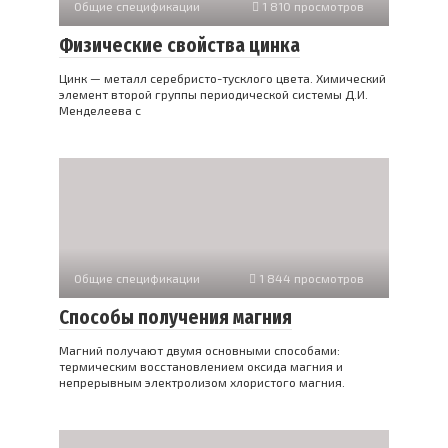
Общие спецификации
1 810 просмотров
Физические свойства цинка
Цинк — металл серебристо-тусклого цвета. Химический
элемент второй группы периодической системы Д.И.
Менделеева с
Общие спецификации
1 844 просмотров
Способы получения магния
Магний получают двумя основными способами:
термическим восстановлением оксида магния и
непрерывным электролизом хлористого магния.