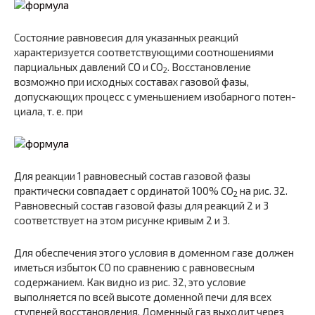
Состояние равновесия для указанных реакций
характеризуется соответствующими соотношениями
парциальных давлений СО и СO
. Восстановление
2
возможно при исходных составах газовой фазы,
допускающих процесс с уменьшением изобарного потен­
циала, т. е. при
Для реакции 1 равновесный состав газовой фазы
практически совпадает с ординатой 100% СO
на рис. 32.
2
Равновесный состав газовой фазы для реакций 2 и 3
соответствует на этом рисунке кривым 2 и 3.
Для обеспечения этого условия в доменном газе должен
иметься избыток СО по сравнению с равновесным
содержанием. Как видно из рис. 32, это условие
выполняется по всей высоте доменной печи для всех
ступеней восстановления. Доменный газ выходит через