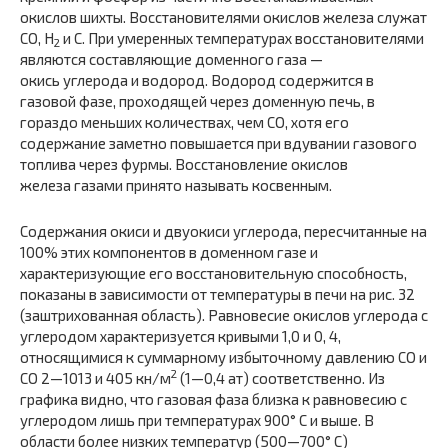
окислов шихты. Восстановителями окислов железа служат
СО, Н
и С. При умеренных температурах восстановителями
2
являются составляющие доменного газа —
окись углерода и водород. Водород содержится в
газовой фазе, проходящей через доменную печь, в
гораздо меньших количествах, чем СО, хотя его
содержание заметно повышается при вдувании газового
топлива через фурмы. Восстановление окислов
железа газами принято называть косвенным.
Содержания окиси и двуокиси углерода, пересчитанные на
100% этих компонентов в доменном газе и
характеризующие его восстановительную способность,
показаны в зависимости от температуры в печи на рис. 32
(заштрихованная область). Равновесие окислов углерода с
углеродом характеризуется кривыми 1,0 и 0, 4,
относящимися к суммарному избыточному давлению СО и
2
СО 2—1013 и 405 кн/м
(1—0,4 ат) соответственно. Из
графика видно, что газовая фаза близка к равновесию с
углеродом лишь при температурах 900° С и выше. В
области более низких температур (500—700° С)