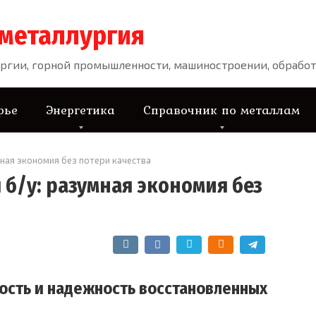
 металлургия
ргии, горной промышленности, машиностроении, обработ
рье
Энергетика
Справочник по металлам
ная экономия без потери качества
б/у: разумная экономия без
сть и надежность восстановленных