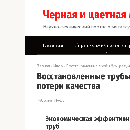
Перейти
к
Черная и цветная
контенту
Научно-технический портал о металлу
Главная
Горно-химическое сы
Главная
»
Инфо
»
Восстановленные трубы б/у: разум
Восстановленные трубы 
потери качества
Рубрика:
Инфо
Экономическая эффективно
труб