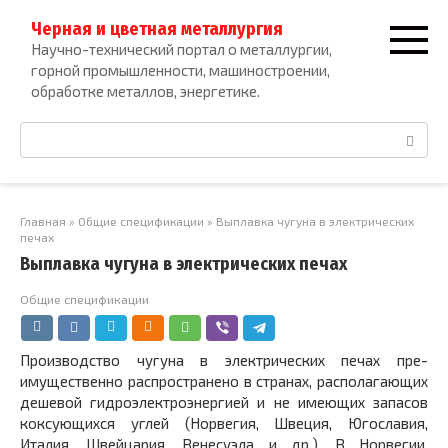
Перейти
Черная и цветная металлургия
к
Научно-технический портал о металлургии,
контенту
горной промышленности, машиностроении,
обработке металлов, энергетике.
Поиск:
Главная
»
Общие спецификации
»
Выплавка чугуна в электрических
печах
Выплавка чугуна в электрических печах
Общие спецификации
Производство чугуна в электрических печах пре­
имущественно распространено в странах, располагающих
дешевой гидроэлектроэнергией и не имеющих запасов
коксующихся углей (Норвегия, Швеция, Югославия,
Италия, Швейцария, Венесуэла и др.). В Норвегии,