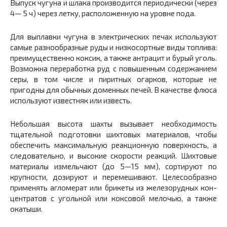
Выпуск чугуна и шлака производится периодически (через
4— 5 ч) через летку, расположенную на уровне пода.
Для выплавки чугуна в электрических печах используют
самые разнообразные руды и низкосортные виды топлива:
преимущест­венно коксик, а также антрацит и бурый уголь.
Возможна перера­ботка руд с повышенным содержанием
серы, в том числе и пиритных огарков, которые не
пригодны для обычных доменных печей. В качестве флюса
используют известняк или известь.
Небольшая высота шахты вызывает необходимость
тщательной подготовки шихтовых материалов, чтобы
обеспечить максималь­ную реакционную поверхность, а
следовательно, и высокие ско­рости реакций. Шихтовые
материалы измельчают (до 5—15 мм), сортируют по
крупности, дозируют и перемешивают. Целесооб­разно
применять агломерат или брикеты из железорудных кон­
центратов с угольной или коксовой мелочью, а также
окатыши.