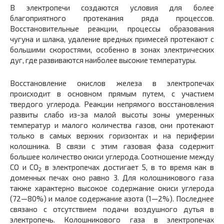
В электропечи создаются условия для более
благоприятного протекания ряда процессов.
Восстановительные реакции, процессы образования
чугуна и шлака, удаление вредных примесей проте­кают с
большими скоростями, особенно в зонах электрических
дуг, где развиваются наиболее высокие температуры.
Восстановление окислов железа в электропечах
происходит в основном прямым путем, с участием
твердого углерода. Реакции непрямого восстановления
развиты слабо из-за малой высоты зоны умеренных
температур и малого количества газов, они протекают
только в самых верхних горизонтах и на периферии
колошника. В связи с этим газовая фаза содержит
большее количество окиси углерода. Соотношение между
СО и СO
в электропечах дости­гает 5, в то время как в
2
доменных печах оно равно 3. Для колош­никового газа
также характерно высокое содержание окиси угле­рода
(72—80%) и малое содержание азота (1—2%). Последнее
свя­зано с отсутствием подачи воздушного дутья в
электропечь. Колош­никового газа в электропечах