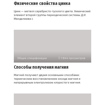
Физические свойства цинка
Цинк — металл серебристо-тусклого цвета. Химический
элемент второй группы периодической системы Д.И.
Менделеева с
Общие спецификации
1 844 просмотров
Способы получения магния
Магний получают двумя основными способами:
термическим восстановлением оксида магния и
непрерывным электролизом хлористого магния.