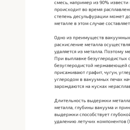
смесь, например из 90% извести
происходит во вре­мя расплавлен
степень десульфурации может до
металле в этом слу­чае составляе
Одно из преимуществ вакуумных п
раскисление металла осуществля
удаляется из металла. Поэтому м
При выплавке безуглеродистых сп
безуглеродистой нержавеющей ста
присаживают графит, чугун, угл
углеродом в вакуумных печах нач
зарождаются на кусках нераспла
Длительность выдержки металла 
металла, глубины вакуума и при
выдержки способствует глубокой
удалению летучих компонентов (Pb, 