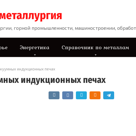
 металлургия
ргии, горной промышленности, машиностроении, обработ
рье
Энергетика
Справочник по металлам
акуумных индукционных печах
умных индукционных печах