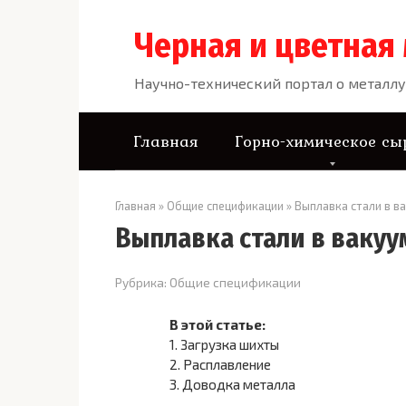
Перейти
к
Черная и цветная
контенту
Научно-технический портал о металлу
Главная
Горно-химическое сы
Главная
»
Общие спецификации
»
Выплавка стали в в
Выплавка стали в ваку
Рубрика:
Общие спецификации
В этой статье:
1.
Загрузка шихты
2.
Расплавление
3.
Доводка металла