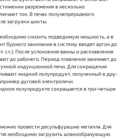
остижении разрежения в несколько
лючают ток. В печах полунепрерывного
сле загрузки шихты.
еобходимо снизить подводимую мощность, а в
т бурного закипания в систему вводят аргон до
т. ст.). После успокоения ванны и расплавления
ают до рабочего. Период плавления занимает до
уумной индукцион­ной печи. Для сокращения
заливают жидкий полупродукт, полученный в дру­
например дуговой электропечи.
дком по­лупродукте сокращается в три-четыре
 можно провести десульфурацию металла. Для
тигля необходимо загрузить шла­кообразующую