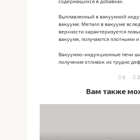
содержащихся в добавках.
Выплавленный в вакуумной индук
вакууме. Металл в ваку­уме всле
верхности характеризуется повы
вакууме, получаются плот­ными 
Вакуумно-индукционные печи ши
получения отливок из трудно де
0
2
Вам также мо