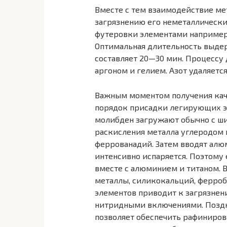
Вместе с тем взаимодействие мет
загрязнению его неметаллическ
футеровки элементами например,
Оптимальная длительность выде
составляет 20—30 мин. Процессу 
аргоном и гелием. Азот удаляетс
Важным моментом получения каче
порядок присадки легирующих э
молибден загружают обычно с ши
раскисления металла углеродом 
феррованадий. Затем вводят алю­
интенсивно испаряется. Поэтому 
вместе с алюминием и титаном.
металлы, силикокальций, ферроб
элементов приводит к загрязнен
нитридными включениями. Поздн
по­зволяет обеспечить рафиниро