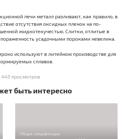
ционной печи ме­талл разливают, как правило, в
дствие отсутствия оксидных пленок на по­
шенной жидкотекучестью. Слитки, отлитые в
и пораженность усадочными пороками невелика.
роко используют в литейном производстве для
формируемых сплавов.
 443 просмотров
жет быть интересно
Общие спецификации