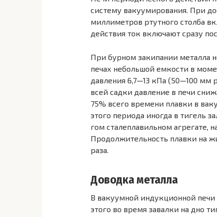
систему ваку­умирования. При д
миллиметров ртутного столба вк
действия ток включают сразу по
При бурном закипании металла н
печах небольшой емкости в момен
давления 6,7—13 кПа (50—100 мм р
всей садки давление в печи сниж
75% всего времени плавки в вак
этого периода иногда в ти­гель 
гом сталеплавильном агрегате, 
Продолжительность плавки на жи
раза.
Доводка металла
В вакуумной индукционной печи
этого во время завалки на дно 