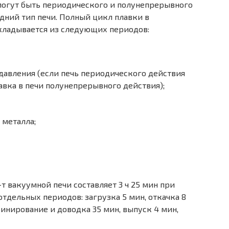
огут быть периоди­ческого и полунепрерывного
дний тип печи. Полный цикл плавки в
кладывается из следующих периодов:
 давления (если печь периодического действия
авка в печи полунепрерывного дейст­вия);
 металла;
т вакуумной печи составляет 3 ч 25 мин при
дельных периодов: загрузка 5 мин, откачка 8
финирование и доводка 35 мин, выпуск 4 мин,