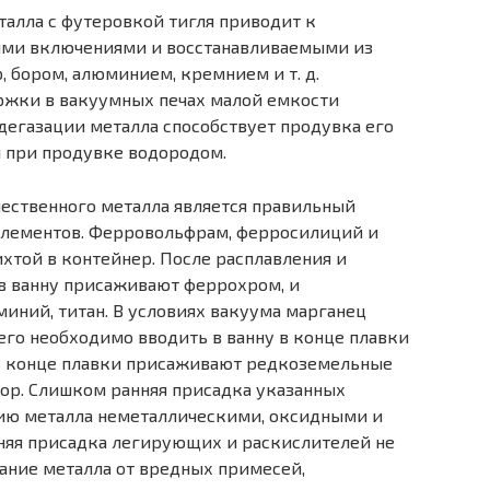
алла с футеров­кой тигля приводит к
и­ми включениями и восстанавливаемыми из
 бором, алюминием, кремнием и т. д.
ржки в вакуумных печах малой емкости
дегазации металла способствует продувка его
я при продувке водородом.
ственного метал­ла является правильный
лементов. Ферровольфрам, ферросилиций и
хтой в контейнер. После расплавления и
в ванну приса­живают феррохром, и
миний, титан. В условиях вакуума марганец
его необходимо вводить в ванну в конце плавки
 В конце плавки присаживают редкоземельные
ор. Слишком ранняя присадка указан­ных
ию металла неметал­лическими, оксидными и
яя присадка легирующих и раскислителей не
вание металла от вредных примесей,