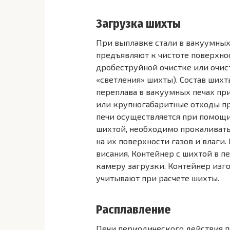
Загрузка шихты
При выплавке стали в вакуумны
предъявляют к чистоте поверхно
дробеструйной очистке или очис
«светления» шихты). Состав шихт
переплава в вакуумных печах пр
или крупногабаритные отходы пр
печи осуществля­ется при помощ
шихтой, необходимо прокаливать
на их поверхности га­зов и влаги
висания. Контейнер с шихтой в 
камеру загрузки. Контейнер из­г
учитывают при расчете шихты.
Расплавление
Печи периодического действия 