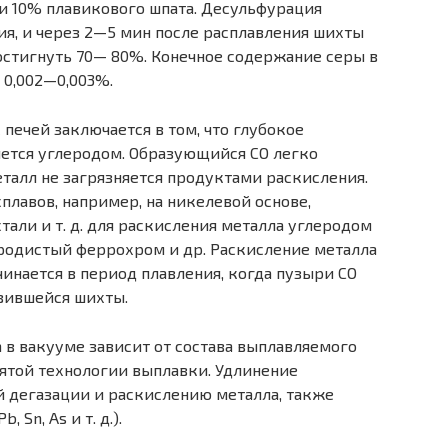
 и 10% плавикового шпата. Десульфурация
ия, и через 2—5 мин после расплавления шихты
стигнуть 70— 80%. Конечное содержание серы в
т 0,002—0,003%.
ечей заключает­ся в том, что глубокое
­ется углеродом. Образующийся СО легко
еталл не загрязняется продуктами раскисления.
лавов, например, на никелевой основе,
ли и т. д. для раскисления металла углеро­дом
еродистый феррохром и др. Раскисление металла
инается в период плавления, когда пузыри СО
вившейся шихты.
в вакууме зависит от состава выплавляемого
нятой технологии выплавки. Удлинение
 дегазации и раскислению метал­ла, также
Sn, As и т. д.).