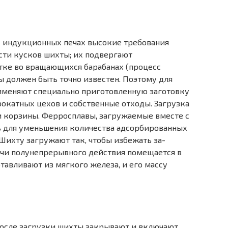
х индукционных печах высокие требования
сти кусков шихты; их подвергают
тке во вращающихся барабанах (процесс
ы должен быть точно известен. Поэтому для
именяют специально приготовлен­ную заготовку
окатных цехов и собственные отходы. Загрузка
и корзины. Ферросплавы, загружаемые вместе с
 для уменьше­ния количества адсорбированных
. Шихту загружают так, чтобы избежать за­
печи полунепрерывного действия помещается в
отавливают из мягкого железа, и его массу
после загрузки шихты закрывают и включают