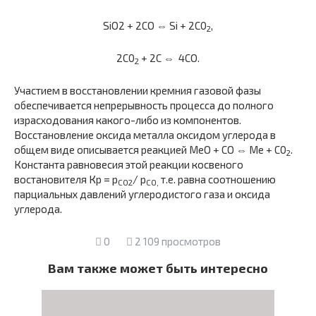
SiO2 + 2СО ⇔ Si + 2С0
,
2
2С0
+ 2С ⇔ 4СО.
2
Участием в восстановлении кремния газовой фазы
обеспечивает­ся непрерывность процесса до полного
израсходования какого-либо из компонентов.
Восстановление оксида металла оксидом углерода в
общем виде описывается реакцией МеО + СО ⇔ Ме + С0
.
2
Константа равновесия этой реакции косвеного
востановителя Кр = р
/ р
т.е. равна соотношению
СО2
СО,
парциальных давлений углеродистого газа и оксида
углерода.
0
2 109 просмотров
Вам также может быть интересно