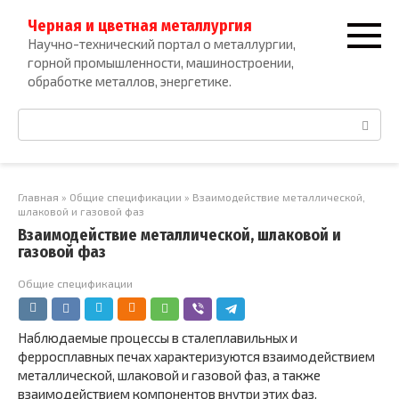
Перейти
Черная и цветная металлургия
к
Научно-технический портал о металлургии,
контенту
горной промышленности, машиностроении,
обработке металлов, энергетике.
Поиск:
Главная
»
Общие спецификации
»
Взаимодействие металлической,
шлаковой и газовой фаз
Взаимодействие металлической, шлаковой и
газовой фаз
Общие спецификации
Наблюдаемые процессы в сталеплавильных и
ферросплавных пе­чах характеризуются взаимодействием
металлической, шлаковой и газовой фаз, а также
взаимодействием компонентов внутри этих фаз.