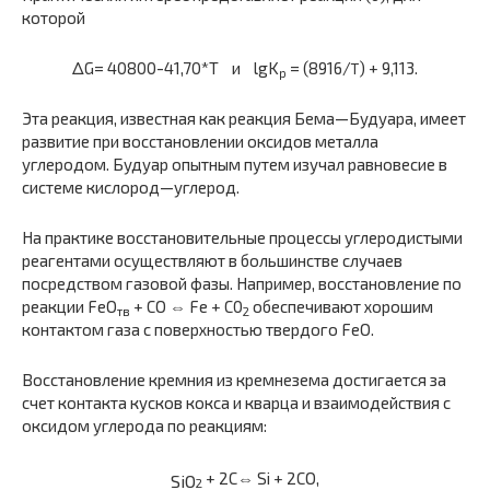
которой
ΔG= 40800-41,70*T и lgK
= (8916/
) + 9,113.
T
p
Эта реакция, известная как реакция Бема—Будуара, имеет
развитие при восстановлении оксидов металла
углеродом. Будуар опытным путем изучал равновесие в
системе кислород—углерод.
На практике восстановительные процессы углеродистыми
реа­гентами осуществляют в большинстве случаев
посредством газовой фазы. Например, восстановление по
реакции FеО
+ СО ⇔ Fе + С0
обеспечивают хорошим
тв
2
контактом газа с поверхностью твердого FеО.
Восстановление кремния из кремнезема достигается за
счет кон­такта кусков кокса и кварца и взаимодействия с
оксидом углерода по реакциям:
+ 2С⇔ Si + 2СО,
SiO
2