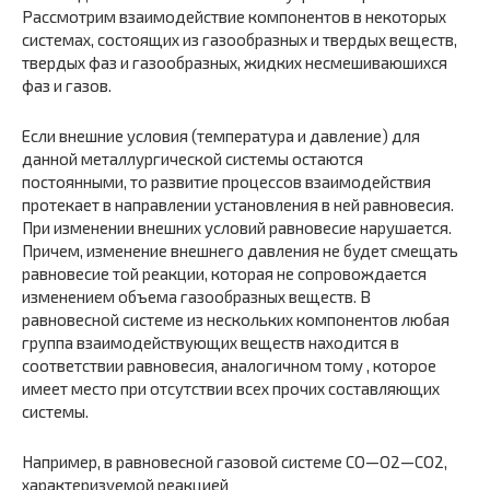
Рассмотрим взаимодействие компонентов в некоторых
системах, со­стоящих из газообразных и твердых веществ,
твердых фаз и газооб­разных, жидких несмешиваюшихся
фаз и газов.
Если внешние условия (температура и давление) для
данной ме­таллургической системы остаются
постоянными, то развитие про­цессов взаимодействия
протекает в направлении установления в ней равновесия.
При изменении внешних условий равновесие нарушает­cя.
Причем, изменение внешнего давления не будет смещать
равновесие той реакции, которая не сопровождается
изменением объема газообразных веществ. В
равновесной системе из нескольких компонентов любая
группа взаимодействующих веществ находится в
соответствии равновесия, аналогичном тому , которое
имеет место при отсутствии всех прочих составляющих
системы.
Например, в равновес­ной газовой системе СО—О2—СО2,
характеризуемой реакцией