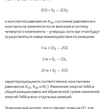
2СО + О
⇔ 2СО
2
2
и константой равновесия К
, состояние равновесия и
(а)
константа не изменятся после внесения в систему
четвертого компонента – угле­рода, хотя при этом будут
осуществляться новые взаимодействия по реакциям
С
+ СО
⇔ 2СО
тв
2
С
+ О
⇔ СО
тв
2
2
2С
+ О
⇔ 2СО
тв
2
характеризующимся соответственно константами
равновесия К
, К
и К(
). Изменение энергии Гиббса
(б)
(в)
Г
общей реакции равно алгебра­ической сумме изменений
энергий Гиббса всех отдельных реакций.
Практический интерес представляет реакция (б), для