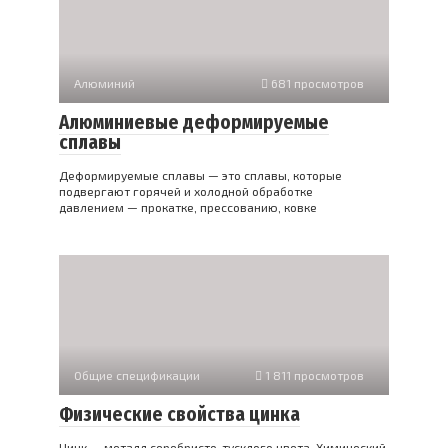
Алюминий
681 просмотров
Алюминиевые деформируемые
сплавы
Деформируемые сплавы — это сплавы, которые
подвергают горячей и холодной обработке
давлением — прокатке, прессованию, ковке
Общие спецификации
1 811 просмотров
Физические свойства цинка
Цинк — металл серебристо-тусклого цвета. Химический