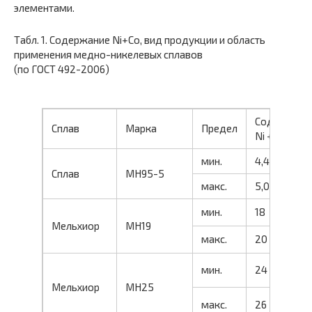
элементами.
Табл. 1. Содержание Ni+Co, вид продукции и область
применения медно-никелевых сплавов
(по ГОСТ 492-2006)
Содержани
Сплав
Марка
Предел
Ni + Co
мин.
4,4
Сплав
МН95-5
макс.
5,0
мин.
18
Мельхиор
МН19
макс.
20
мин.
24
Мельхиор
МН25
макс.
26