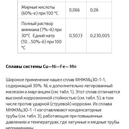
Жирные кислоты
0,066
0,06
(60%-е) при 100 °С
Полный раствор
аммиака (7%-й) при
30°С Едкий натр
0,50,13
0,230,005
(10…50%-й) при 100
°С
Сплавы системы Cu—
Ni
—
Fe
—
Mn
Широкое применение нашел сплав МНЖМцЗО-1-1,
содержащий 30% Ni, и дополнительно легированный
железом и марганцем (см. табл. 1). Этот сплав отличается
высокой коррозионной стойкостью (см. табл. 5), в том
числе против ударной (струевой) коррозии. Из сплава
МНЖМцЗО-1 -1 изготавливают конденсаторные
трубы (см. табл. 3), работающие при повышенных
давлениях и температу­рах, где латунные и медные трубы
неприменимы.