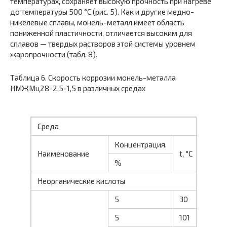
температурах, сохраняет высокую прочность при нагреве
до температуры 500 °С (рис. 5). Как и другие медно-
никелевые сплавы, монель-металл имеет область
пониженной пластичности, отличается высоким для
сплавов — твердых растворов этой системы уровнем
жаропрочности (табл. 8).
Таблица 6. Скорость коррозии монель-металла
НМЖМц28-2,5-1,5 в различных средах
Среда
С
Концентрация,
к
Наименование
t, °С
%
Неорганические кислоты
5
30
1
5
101
0