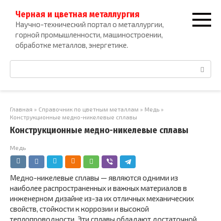
Перейти
Черная и цветная металлургия
к
Научно-технический портал о металлургии,
контенту
горной промышленности, машиностроении,
обработке металлов, энергетике.
Поиск:
Главная
»
Справочник по цветным металлам
»
Медь
»
Конструкционные медно-никелевые сплавы
Конструкционные медно-никелевые сплавы
Медь
Медно-никелевые сплавы — являются одними из
наиболее распространенных и важных материалов в
инженерном дизайне из-за их отличных механических
свойств, стойкости к коррозии и высокой
теплопроводности. Эти сплавы обладают достаточной