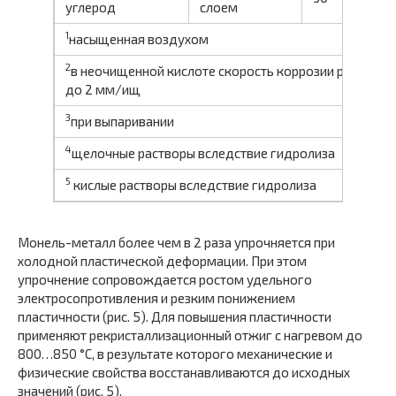
углерод
слоем
1
насыщенная воздухом
2
в неочищенной кислоте скорость коррозии резко по
до 2 мм/ищ
3
при выпаривании
4
щелочные растворы вследствие гидролиза
5
кислые растворы вследствие гидролиза
Монель-металл более чем в 2 раза упрочняется при
холодной пластической деформации. При этом
упрочнение сопровождается ростом удельного
электросопротивления и резким понижением
пластичности (рис. 5). Для повышения пластичности
применяют рекристаллизационный отжиг с нагревом до
800…850 °С, в результате которого механические и
физические свойства восстанавливаются до исходных
значений (рис. 5).