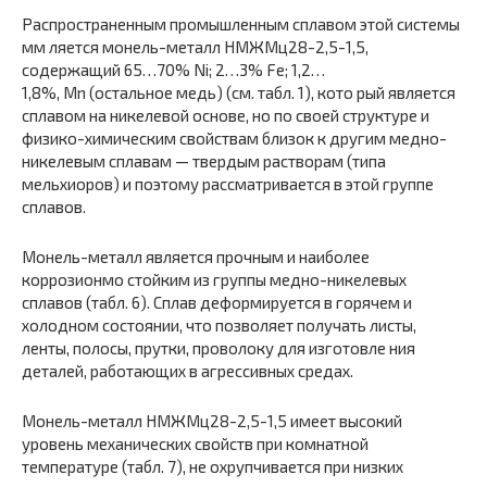
Распространенным промышленным сплавом этой системы
мм ляется монель-металл НМЖМц28-2,5-1,5,
содержащий 65…70% Ni; 2…3% Fe; 1,2…
1,8%, Mn (остальное медь) (см. табл. 1), кото рый является
сплавом на никелевой основе, но по своей структуре и
физико-химическим свойствам близок к другим медно-
никелевым сплавам — твердым растворам (типа
мельхиоров) и поэтому рассматривается в этой группе
сплавов.
Монель-металл является прочным и наиболее
коррозионмо стойким из группы медно-никелевых
сплавов (табл. 6). Сплав деформируется в горячем и
холодном состоянии, что позволяет получать листы,
ленты, полосы, прутки, проволоку для изготовле ния
деталей, работающих в агрессивных средах.
Монель-металл НМЖМц28-2,5-1,5 имеет высокий
уровень механических свойств при комнатной
температуре (табл. 7), не охрупчивается при низких