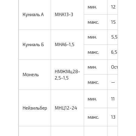
мин.
12
Куниаль А
MHA13-3
макс.
15
мин.
5,5
Куниаль Б
МНА6-1,5
макс.
6,5
мин.
Ост.
НМЖМц28-
Монель
2,5-1,5
макс.
—
мин.
11
Нейзильбер
МНЦ12-24
макс.
13