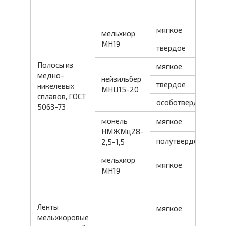
мягкое
мельхиор
МН19
твердое
Полосы из
мягкое
медно-
нейзильбер
твердое
никелевых
0
МНЦ15-20
сплавов, ГОСТ
особотвердое
5063-73
монель
мягкое
НМЖМц28-
полутвердое
2,5-1,5
мельхиор
0
мягкое
МН19
0
м
0
Ленты
мягкое
мельхиоровые
0,