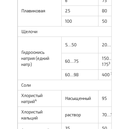
6
75
0
Плавиковая
25
80
0
100
50
0
Щелочи
5…50
20… 100
0
Гидроокись
натрия (едкий
150…
60…75
0
3
натр)
175
3
60…98
400
1
Соли
Хлористый
Насыщенный
95
0
4
натрий
Хлористый
раствор
70…160
0
кальций
35
50
6