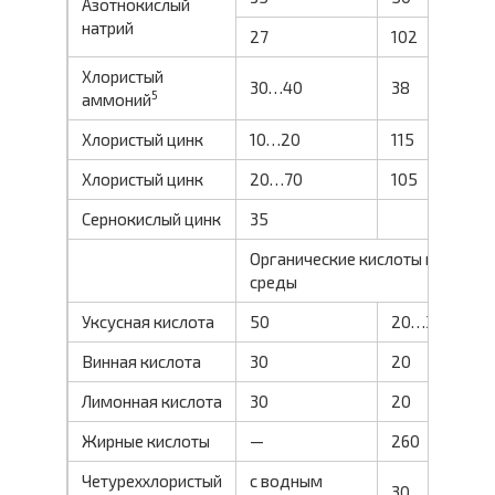
Азотнокислый
натрий
27
102
0
Хлористый
30…40
38
0
5
аммоний
Хлористый цинк
10…20
115
0
Хлористый цинк
20…70
105
0
Сернокислый цинк
35
Органические кислоты и
среды
Уксусная кислота
50
20…30
0
Винная кислота
30
20
0
Лимонная кислота
30
20
0
Жирные кислоты
—
260
0
Четуреххлористый
с водным
30
0