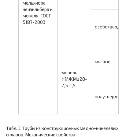
мельхиора,
б
нейзильбера и
м
монеля, ГОСТ
0
5187-2003
особотвердое
0,
б
м
0
мягкое
0,
монель
б
НМЖМц28-
м
2,5-1,5
0
полутвердое
0,
б
Табл. 3. Трубы из конструкционных медно-никелевых
сплавов. Механические свойства