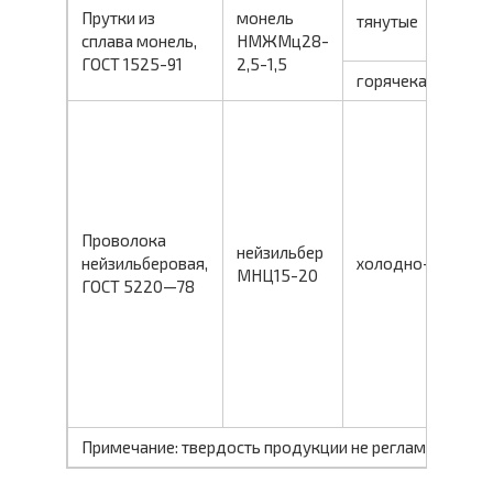
Прутки из
монель
тянутые
сплава монель,
НМЖМц28-
ГОСТ 1525-91
2,5-1,5
горячекат.
Проволока
нейзильбер
нейзильберовая,
холодно-деф.
МНЦ15-20
ГОСТ 5220—78
Примечание: твердость продукции не регламентирует