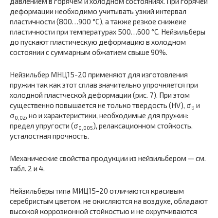
давлением в горячем и холодном состояниях. При горячей
деформации необходимо учитывать узкий интервал
пластичности (800…900 °С), а также резкое снижеие
пластичности при температурах 500…600 °С. Нейзильберы
до пускают пластическую деформацию в холодном
состоянии с суммарным обжатием свыше 90%.
Нейзильбер МНЦ15-20 применяют для изготовления
пружин так как этот сплав значительно упрочняется при
холодной пластческой деформации (рис. 7). При этом
существенно повышается не только твердость (HV), σ
и
b
σ
, но и характеристики, необходимые для пружин:
0,02
предел упругости (σ
), релаксационном стойкость,
0,005
усталостная прочность.
Механические свойства продукции из нейзильбе­ром — см.
табл. 2 и 4.
Нейзильберы типа МИЦ15-20 отличаются красивым
серебристым цветом, не окисляются на воздухе, обладают
высокой коррози­онной стойкостью и не охрупчиваются