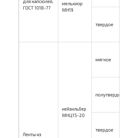
для капсюлей,
б
мельхиор
ГОСТ 1018-77
МН19
м
0
твердое
0,
б
м
0
мягкое
0,
б
м
0
полутвердое
0,
б
нейзильбер
МНЦ15-20
м
0
твердое
Ленты из
0,