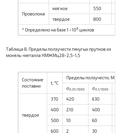
мягкое
550
250
Проволока
твердое
800
650
8
* Определено на базе 1 • 10
циклов
Таблица 8. Пределы ползучести тянугых прутков из
монель-металла НМЖМц28-2,5-1,5
Пределы ползучести, МПа
Состояние
t, °C
поставки
σ
σ
σ
0,01/1000
0,1/1000
0,2/1000
370
420
630
700
400
210
400
440
твердое
500
10
60
80
600
2
30
40