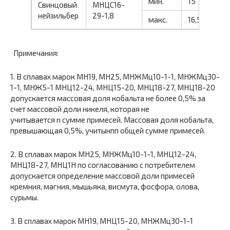
мин.
15
Свинцовый
МНЦС16-
нейзильбер
29-1,8
макс.
16,5
Примечания:
1. В сплавах марок MН19, МН25, МНЖМц10-1-1, МНЖМц30-
1-1, МНЖ5-1 МНЦ12-24, МНЦ15-20, МНЦ18-27, МНЦ18-20
допускается массовая доля кобальта не более 0,5% за
счет массовой доли никеля, которая не
учитывается n сумме примесей. Массовая доля кобальта,
превышающая 0,5%, учитынпп общей сумме примесей.
2. В сплавах марок МН25, МНЖМц10-1-1, МНЦ12-24,
МНЦ18-27, МНЦ1Н по согласованию с потребителем
допускается определение массовой доли примесей
кремния, магния, мышьяка, висмута, фосфора, олова,
сурьмы.
3. В сплавах марок МН19, МНЦ15-20, МНЖМц30-1-1