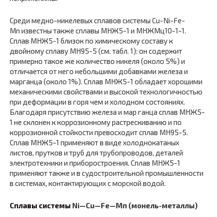
Среди медно-никелевых сплавов системы Cu-Ni-Fe-
Mn известны также сплавы МНЖ5-1 и МНЖМц10-1-1.
Сплав МНЖ5-1 близок по химическому составу к
двойному сплаву МН95-5 (см. табл. 1): он содержит
примерно такое же количество никеля (около 5%) и
отличается от него небольшими добавками железа и
марганца (около 1%). Сплав МНЖ5-1 обладает хорошими
механическими свойствами и высокой технологичностью
при деформации в горя чем и холодном состояниях.
Благодаря присутствию железа и мар ганца сплав МНЖ5-
1 не склонен к коррозионному растрескиванию и по
коррозионной стойкости превосходит сплав МН95-5.
Сплав МНЖ5-1 применяют в виде холоднокатаных
листов, прутков и труб для трубопроводов, деталей
электротехники и приборостроения. Сплав МНЖ5-1
применяют также и в судостроительной промышленности
в системах, контактирующих с морской водой.
Сплавы системы
Ni
—Cu—Fe
—Мп (монель-металлы)