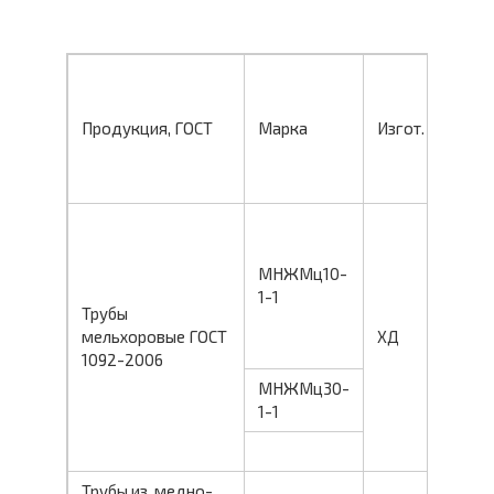
Сост.
Продукция, ГОСТ
Марка
Изгот.
пост.
М
МНЖМц10-
1-1
ПТ
Трубы
мельхоровые ГОСТ
ХД
Тв
1092-2006
МНЖМц30-
М
1-1
ПТ
Трубы из медно-