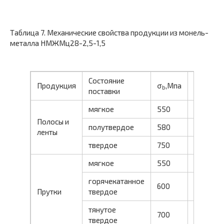
Таблица 7. Механические свойства продукции из монель-
металла НМЖМц28-2,5-1,5
Состояние
σ
,
δ
0,2
Продукция
σ
,Мпа
b
поставки
Мпа
мягкое
550
280
Полосы и
полутвердое
580
—
ленты
твердое
750
550
мягкое
550
250
горячекатанное
600
300
Прутки
твердое
тянутое
700
600
твердое