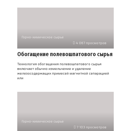
Горно-химическое сырье
4 067 просмотров
Обогащение полевошпатового сырья
Технология обогащения полевошпатового сырья
включает обычно измельчение и удаление
железосодержащих примесей магнитной сепарацией
или
Горно-химическое сырье
7 103 просмотров