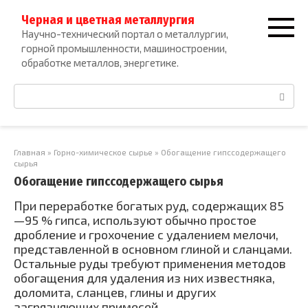
Перейти
Черная и цветная металлургия
к
Научно-технический портал о металлургии,
контенту
горной промышленности, машиностроении,
обработке металлов, энергетике.
Поиск:
Главная
»
Горно-химическое сырье
»
Обогащение гипссодержащего
сырья
Обогащение гипссодержащего сырья
При переработке богатых руд, содержащих 85
—95 % гипса, используют обычно простое
дробление и грохочение с удалением мелочи,
представленной в основном глиной и сланцами.
Остальные руды требуют применения методов
обогащения для удаления из них известняка,
доломита, сланцев, глины и других
загрязняющих примесей.