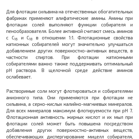
Для флотации сильвина на отечественных обогатительных
фабриках применяют алифатические амины. Амины при
флотации солей выполняют функции собирателя и
пенообразователя. Более активной считают смесь аминов
с С
и С
в отношении 1:1. Флотационные свойства
16
18
катионных собирателей могут значительно улучшаться
добавлением других поверхностно-активных веществ, в
частности спиртов. При флотации катионными
собирателями важно также поддерживать оптимальный
pH раствора. В щелочной среде действие аминов
ослабевает.
Растворимые соли могут флотироваться и собирателями
анионного типа. Они применяются при флотации не
сильвина, а серно-кислых калийно-магниевых минералов.
Для всех минералов максимум флотируемости при pH 7.
Флотационная активность жирных кислот и их мыл при
флотации солей может быть повышена посредством
добавления других поверхностно-активных веществ,
обеспечивающих диспергирование мицелл собирателя,