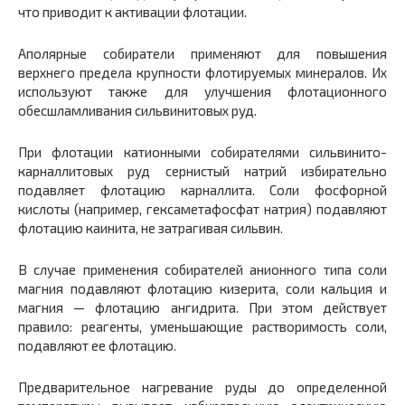
что приводит к активации флотации.
Аполярные собиратели применяют для повышения
верхнего предела крупности флотируемых минералов. Их
используют также для улучшения флотационного
обесшламливания сильвинитовых руд.
При флотации катионными собирателями сильвинито-
карналлитовых руд сернистый натрий избирательно
подавляет флотацию карналлита. Соли фосфорной
кислоты (например, гексаметафосфат натрия) подавляют
флотацию каинита, не затрагивая сильвин.
В случае применения собирателей анионного типа соли
магния подавляют флотацию кизерита, соли кальция и
магния — флотацию ангидрита. При этом действует
правило: реагенты, уменьшающие растворимость соли,
подавляют ее флотацию.
Предварительное нагревание руды до определенной