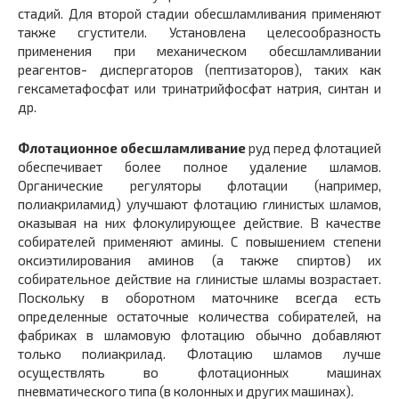
стадий. Для второй стадии обесшламливания применяют
также сгустители. Установлена целесообразность
применения при механическом обесшламливании
реагентов- диспергаторов (пептизаторов), таких как
гексаметафосфат или тринатрийфосфат натрия, синтан и
др.
Флотационное обесшламливание
руд перед флотацией
обеспечивает более полное удаление шламов.
Органические регуляторы флотации (например,
полиакриламид) улучшают флотацию глинистых шламов,
оказывая на них флокулирующее действие. В качестве
собирателей применяют амины. С повышением степени
оксиэтилирования аминов (а также спиртов) их
собирательное действие на глинистые шламы возрастает.
Поскольку в оборотном маточнике всегда есть
определенные остаточные количества собирателей, на
фабриках в шламовую флотацию обычно добавляют
только полиакрилад. Флотацию шламов лучше
осуществлять во флотационных машинах
пневматического типа (в колонных и других машинах).