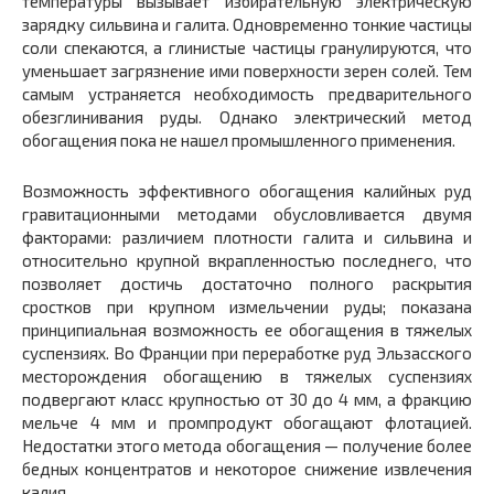
температуры вызывает избирательную электрическую
зарядку сильвина и галита. Одновременно тонкие частицы
соли спекаются, а глинистые частицы гранулируются, что
уменьшает загрязнение ими поверхности зерен солей. Тем
самым устраняется необходимость предварительного
обезглинивания руды. Однако электрический метод
обогащения пока не нашел промышленного применения.
Возможность эффективного обогащения калийных руд
гравитационными методами обусловливается двумя
факторами: различием плотности галита и сильвина и
относительно крупной вкрапленностью последнего, что
позволяет достичь достаточно полного раскрытия
сростков при крупном измельчении руды; показана
принципиальная возможность ее обогащения в тяжелых
суспензиях. Во Франции при переработке руд Эльзасского
месторождения обогащению в тяжелых суспензиях
подвергают класс крупностью от 30 до 4 мм, а фракцию
мельче 4 мм и промпродукт обогащают флотацией.
Недостатки этого метода обогащения — получение более
бедных концентратов и некоторое снижение извлечения
калия.