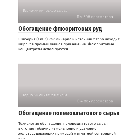
Горно-химическое сырье
4 598 просмотров
Обогащение флюоритовых руд
Флюорит (CaF2) как минерал и источник фтора находит
широкое промышленное применение. Флюоритовые
концентраты используются
Горно-химическое сырье
4 067 просмотров
Обогащение полевошпатового сырья
Технология обогащения полевошпатового сырья
включает обычно измельчение и удаление
железосодержащих примесей магнитной сепарацией
или