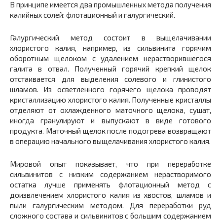
В принципе имеется два промышленных метода получения
калийных солей: флотационный и галургический.
Галургический метод состоит в выщелачивании
хлористого калия, например, из сильвинита горячим
оборотным щелоком с удалением нерастворившегося
галита в отвал. Полученный горячий крепкий щелок
отстаивается для выделения солевого и глинистого
шламов. Из осветленного горячего щелока проводят
кристаллизацию хлористого калия. Полученные кристаллы
отделяют от охлажденного маточного щелока, сушат,
иногда гранулируют и выпускают в виде готового
продукта. Маточный щелок после подогрева возвращают
в операцию начального выщелачивания хлористого калия.
Мировой опыт показывает, что при переработке
сильвинитов с низким содержанием нерастворимого
остатка лучше применять флотационный метод с
доизвлечением хлористого калия из хвостов, шламов и
пыли галургическим методом. Для переработки руд
сложного состава и сильвинитов с большим содержанием