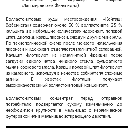
«Лаппинранта» в Финляндии).
Волластонитовые руды месторождения «Койташ»
(Узбекистан) содержат около 50 % волластонита, 25 %
кальцита и в небольших количествах идохризит, полевой
шпат, диопсид, кварц, пироксен, слюду и другие минералы.
По технологической схеме после мокрого измельчения
пироксен и идохризит отделяются магнитной сепарацией.
Кальцит флотируют из немагнитной фракции после
загрузки едкого натра, жидкого стекла, сульфатного
мыла и соснового масла. Кварц и полевой шпат флотируют
из камерного, используя в качестве собирателя сложные
амины. В хвостах флотации получают
высококачественный волластонитовый концентрат.
Волластонитовый концентрат перед отправкой
потребителю подвергается сухому измельчению до
необходимой крупности в мельницах с керамической
футеровкой или в мельницах истирающего действия.