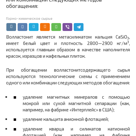
обогащения:
Горно-химическое сырье
Волластонит является метасиликатом кальция CaSiO
,
3
3
имеет белый цвет и плотность 2800—2900 кг/м
,
используется главным образом в качестве наполнителя
красок, изразцов и кафельных плиток.
При обогащении волластонитсодержащего сырья
используются технологические схемы с применением
одного или комбинации следующих методов обогащения:
удаление магнитных минералов с помощью
мокрой или сухой магнитной сепарации (как,
например, на фабрике «Интерплейс» в США);
удаление кальцита анионной флотацией;
удаление кварца и силикатов катионной
флотацией (как, например, на фабрике