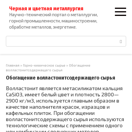
Перейти
Черная и цветная металлургия
к
Научно-технический портал о металлургии,
контенту
горной промышленности, машиностроении,
обработке металлов, энергетике.
Поиск:
Главная
»
Горно-химическое сырье
»
Обогащение
волластонитсодержащего сырья
Обогащение волластонитсодержащего сырья
Волластонит является метасиликатом кальция
CaSiO3, имеет белый цвет и плотность 2800—
2900 кг/м3, используется главным образом в
качестве наполнителя красок, изразцов и
кафельных плиток. При обогащении
волластонитсодержащего сырья используются
технологические схемы с применением одного
или комбинации следующих методов